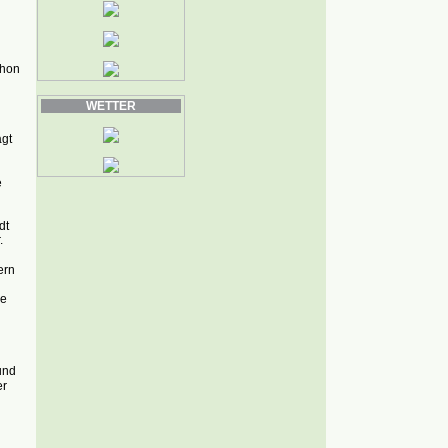
chon
WETTER
gt
e
dt
.
ern
ie
und
er