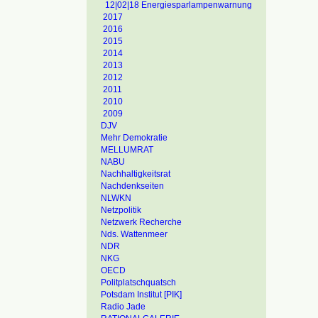
12|02|18 Energiesparlampenwarnung
2017
2016
2015
2014
2013
2012
2011
2010
2009
DJV
Mehr Demokratie
MELLUMRAT
NABU
Nachhaltigkeitsrat
Nachdenkseiten
NLWKN
Netzpolitik
Netzwerk Recherche
Nds. Wattenmeer
NDR
NKG
OECD
Politplatschquatsch
Potsdam Institut [PIK]
Radio Jade