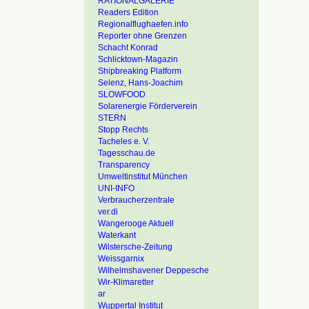
RATIONALGALERIE
Readers Edition
Regionalflughaefen.info
Reporter ohne Grenzen
Schacht Konrad
Schlicktown-Magazin
Shipbreaking Platform
Selenz, Hans-Joachim
SLOWFOOD
Solarenergie Förderverein
STERN
Stopp Rechts
Tacheles e. V.
Tagesschau.de
Transparency
Umweltinstitut München
UNI-INFO
Verbraucherzentrale
ver.di
Wangerooge Aktuell
Waterkant
Wilstersche-Zeitung
Weissgarnix
Wilhelmshavener Deppesche
Wir-Klimaretter
ar
Wuppertal Institut