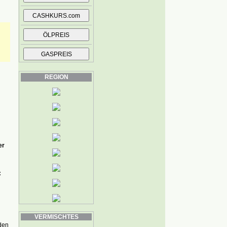
REGION
er
C
VERMISCHTES
 den