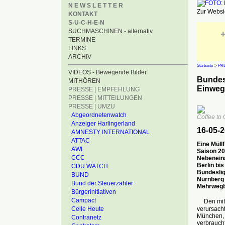
N E W S L E T T E R
Zur Websid
KONTAKT
S-U-C-H-E-N
SUCHMASCHINEN - alternativ
+
TERMINE
LINKS
ARCHIV
Startseite
->
PRE
VIDEOS - Bewegende Bilder
Bundesl
MITHÖREN
Einweg
PRESSE | EMPFEHLUNG
PRESSE | MITTEILUNGEN
PRESSE | UMZU
Abgeordnetenwatch
Coffee to
Anzeiger Harlingerland
16-05-
AMNESTY INTERNATIONAL
ATTAC
Eine Müll
AWI
Saison 20
CCC
Nebeneina
Berlin bi
CDU WATCH
Bundeslig
BUND
Nürnberg 
Bund der Steuerzahler
Mehrwegbe
Bürgerinitiativen
Campact
Den mit A
verursacht
Celle Heute
München, S
Contranetz
verbraucht