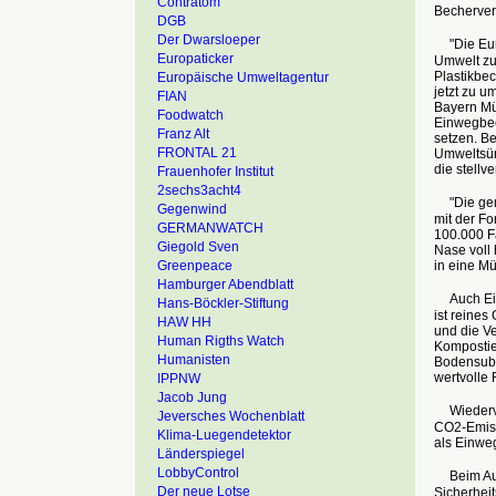
Contratom
Becherver
DGB
Der Dwarsloeper
"Die Europ
Europaticker
Umwelt zu
Plastikbec
Europäische Umweltagentur
jetzt zu 
FIAN
Bayern Mü
Foodwatch
Einwegbec
Franz Alt
setzen. B
FRONTAL 21
Umweltsün
die stell
Frauenhofer Institut
2sechs3acht4
"Die geme
Gegenwind
mit der F
GERMANWATCH
100.000 Fa
Giegold Sven
Nase voll
in eine Mü
Greenpeace
Hamburger Abendblatt
Auch Einw
Hans-Böckler-Stiftung
ist reines
HAW HH
und die V
Human Rigths Watch
Kompostier
Humanisten
Bodensubs
wertvolle 
IPPNW
Jacob Jung
Wiederver
Jeversches Wochenblatt
CO2-Emiss
Klima-Luegendetektor
als Einwe
Länderspiegel
LobbyControl
Beim Auss
Der neue Lotse
Sicherheit