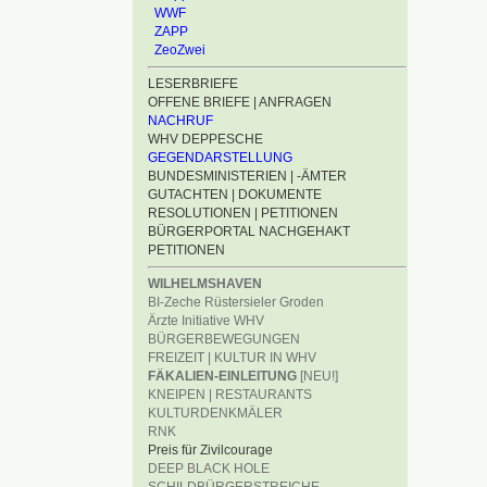
WWF
ZAPP
ZeoZwei
LESERBRIEFE
OFFENE BRIEFE | ANFRAGEN
NACHRUF
WHV DEPPESCHE
GEGENDARSTELLUNG
BUNDESMINISTERIEN | -ÄMTER
GUTACHTEN | DOKUMENTE
RESOLUTIONEN | PETITIONEN
BÜRGERPORTAL NACHGEHAKT
PETITIONEN
WILHELMSHAVEN
BI-Zeche Rüstersieler Groden
Ärzte Initiative WHV
BÜRGERBEWEGUNGEN
FREIZEIT | KULTUR IN WHV
FÄKALIEN-EINLEITUNG
[NEU!]
KNEIPEN | RESTAURANTS
KULTURDENKMÄLER
RNK
Preis für Zivilcourage
DEEP BLACK HOLE