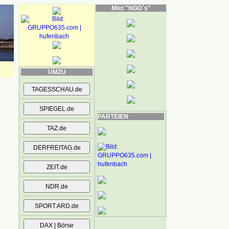
Mixt "NGO´s"
UMZU
PARTEIEN