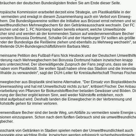
bräuchen der deutschen Bundesligisten finden Sie am Ende dieser Seite.
äische Kommission erarbeitet derzeit eine Strategie, um Plastikabfälle in der
 vermeiden und erwägt in diesem Zusammenhang auch ein Verbot von Einweg-
hern. Die Bundesligavereine sollten die Initiative aus Brüssel ernst nehmen und s
umweltfreundlichen Mehrwegbechern für den Getränkeausschank wechseln. Der FC
nchen und der 1. FC Nürnberg haben bereits erkannt, welche Umweltsünde
her sind und werden ab der kommenden Saison auf wiederverwendbare Becher
esonders Borussia Dortmund, Schalke 04 und der Hamburger SV sollten als größte
der der Bundesliga die Reißleine ziehen und ebenfalls zu Mehrweg wechseln", sa
vertretende DUH-Bundesgeschäftsführerin Barbara Metz.
insame Petition des Fußball-Fans Nick Heubeck und der Deutschen Umwelthilf
orderung nach Mehrwegbechern bei Borussia Dortmund haben inzwischen knapp
ns unterzeichnet. Der überwältigende Zuspruch der Fans zeigt uns, dass sie die
 haben vom Plastikmüll. Sie wollen Spaß haben ohne das Stadion und die Innensta
llhalde zu verwandeln", sagt der DUH-Leiter für Kreislaufwirtschaft Thomas Fischer
egbecher aus Bioplastik sind keine Alternative. "Der Einsatz von Bioplastikbech
 Greenwashing und hat mit Umweltschutz nichts zu tun", kritisiert Fischer. Der Anbau
erarbeitung von Pflanzen für Biokunststoffbecher belasten Gewässer und Böden. D
ung der Becher ergibt keinen Sinn, weil weder Nährstoffe entstehen, noch
trat aufgebaut wird. Deshalb landen die Einwegbecher in der Verbrennung und
Rohstoffe gehen für immer verloren.
wendbare Becher sind der beste Weg, um Abfälle zu vermeiden sowie Energie 
ionen einzusparen. Schon nach dem fünften Gebrauch sind sie umweltfreundlich
gbecher.
chank von Getränken in Stadien spielen neben der Umweltfreundlichkeit auch
saspekte eine wichtige Rolle. Inzwischen werden erfolgreich sicherheitsoptimierte