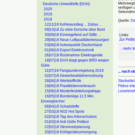
Mehrwegbec
Deutsche Umwelthilfe [DUH]
verfügen u
2020
Sekundens
2019
2018
Quelle:
De
12|11|18 Kohleausstieg ... Zubau ...
09|10|18 Zu viele Dorsche über Bord
30|08|18 Einwegpfand auf Säfte ...
Links:
Zur Petit
29|08|18 Neue Luftqualitätsmessungen
03|08|18 Autorepublik Deutschland
... mehr 
01|08|18 Export Elektroschrott
26|07|18 Rücknahme Elektrogeräte
18|07|18 DUH klagt gegen BRD wegen
Gülle
11|07|18 Fangquotenregelung 2019
... nach o
02|07|18 Gewerbeabfallverordnung
Startseite/
28|06|18 Wertstoffhöfe
Fiktive In
19|06|18 Plastiktütenverbrauch
Leserbrie
15|06|18 Musterfeststellungsklage
16|05|18 Bundesliga 11,5 Mio.
Einwegbecher
06]04|18 Schadstoffe
27|03|18 NO2 Hot Spots
02|03|18 Tag des Artenschutzes
01|03|18 Anti-Gülle Petition
22|02|18 Stromnetzplanung
20|02|18 Kühlgeräteumsorgung