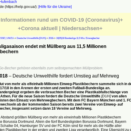
e (https://help.gov.ua/):
[Hilfe für die Ukraine]
Informationen rund um COVID-19 (Coronavirus)+
+Corona aktuell | Niedersachsen+
SSE | UMZU
->
Deutsche Umwelthilfe [DUH]
->
2018
->
16|05|18 Bundesliga 11,5 Mio. Einwegbecher
igasaison endet mit Müllberg aus 11,5 Millionen
bechern
 Go-Becher gehören ebenfalls zum selbstgemachten Müllproblem.
2018
– Deutsche Umwelthilfe fordert Umstieg auf Mehrweg
flut von mehr als elfeinhalb Millionen Einweg-Plastikbechern sammelte sich in d
17/18 in den Arenen der ersten und zweiten Fußball-Bundesliga an.
ndergelegt ergeben die verbrauchten Becher eine Plastikabfallschlange von
s Athen. Für die neue Saison fordert die Deutsche Umwelthilfe
[DUH]
von allen
isten den Einsatz von Mehrwegbechern. Mit dem FC Bayern München und 1. F
wechseln ab der kommenden Saison bereits zwei Vereine von Einweg- auf
cher, insgesamt setzen dann 18 Vereine auf Mehrweg.
bstand größten Müllberg von mehr als eineinhalb Millionen Plastikbechern
e Borussia Dortmund. Allein die fünf Bundesligisten Borussia Dortmund, Bayern
chalke 04, Hamburger SV und der FC Köln sind für mehr als die Hälfte aller
en Plastikbecher in der ersten und zweiten Liga verantwortlich. Eine Übersicht zu