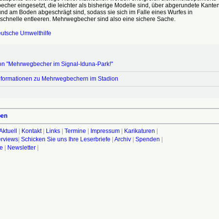
her eingesetzt, die leichter als bisherige Modelle sind, über abgerundete Kante
nd am Boden abgeschrägt sind, sodass sie sich im Falle eines Wurfes in
chnelle entleeren. Mehrwegbecher sind also eine sichere Sache.
utsche Umwelthilfe
ion "Mehrwegbecher im Signal-Iduna-Park!"
Informationen zu Mehrwegbechern im Stadion
ben
Aktuell
|
Kontakt
|
Links
|
Termine
|
Impressum
|
Karikaturen
|
terviews
|
Schicken Sie uns Ihre Leserbriefe
|
Archiv
|
Spenden
|
fe
|
Newsletter
|