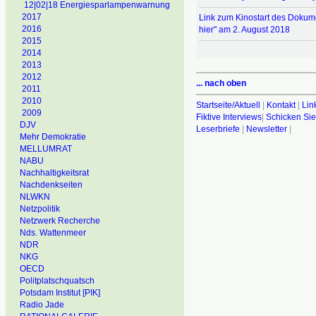
12|02|18 Energiesparlampenwarnung
2017
Link zum Kinostart des Dokum
2016
hier" am 2. August 2018
2015
2014
2013
2012
... nach oben
2011
2010
Startseite/Aktuell
|
Kontakt
|
Lin
2009
Fiktive Interviews
|
Schicken Sie
DJV
Leserbriefe
|
Newsletter
|
Mehr Demokratie
MELLUMRAT
NABU
Nachhaltigkeitsrat
Nachdenkseiten
NLWKN
Netzpolitik
Netzwerk Recherche
Nds. Wattenmeer
NDR
NKG
OECD
Politplatschquatsch
Potsdam Institut [PIK]
Radio Jade