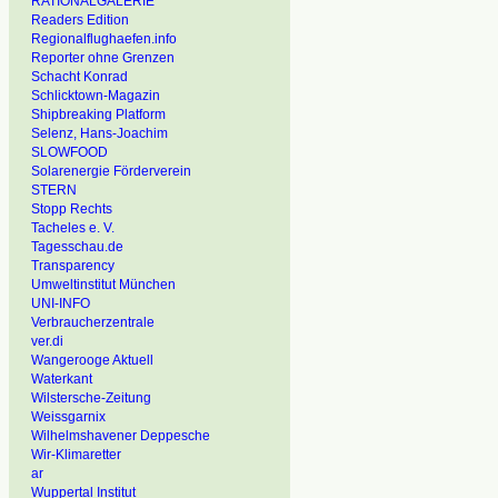
RATIONALGALERIE
Readers Edition
Regionalflughaefen.info
Reporter ohne Grenzen
Schacht Konrad
Schlicktown-Magazin
Shipbreaking Platform
Selenz, Hans-Joachim
SLOWFOOD
Solarenergie Förderverein
STERN
Stopp Rechts
Tacheles e. V.
Tagesschau.de
Transparency
Umweltinstitut München
UNI-INFO
Verbraucherzentrale
ver.di
Wangerooge Aktuell
Waterkant
Wilstersche-Zeitung
Weissgarnix
Wilhelmshavener Deppesche
Wir-Klimaretter
ar
Wuppertal Institut