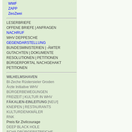
WWF
ZAPP
ZeoZwei
LESERBRIEFE
OFFENE BRIEFE | ANFRAGEN
NACHRUF
WHV DEPPESCHE
GEGENDARSTELLUNG
BUNDESMINISTERIEN | -ÄMTER
GUTACHTEN | DOKUMENTE
RESOLUTIONEN | PETITIONEN
BÜRGERPORTAL NACHGEHAKT
PETITIONEN
WILHELMSHAVEN
BI-Zeche Rüstersieler Groden
Ärzte Initiative WHV
BÜRGERBEWEGUNGEN
FREIZEIT | KULTUR IN WHV
FÄKALIEN-EINLEITUNG
[NEU!]
KNEIPEN | RESTAURANTS
KULTURDENKMÄLER
RNK
Preis für Zivilcourage
DEEP BLACK HOLE