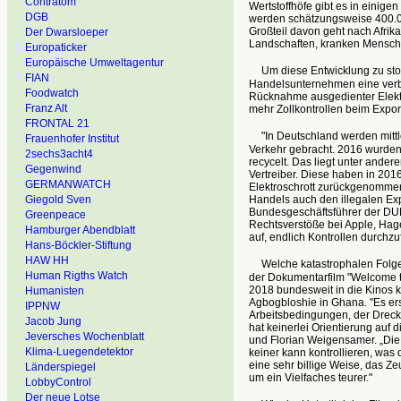
Contratom
Wertstoffhöfe gibt es in einige
DGB
werden schätzungsweise 400.000
Großteil davon geht nach Afrika
Der Dwarsloeper
Landschaften, kranken Mensch
Europaticker
Europäische Umweltagentur
Um diese Entwicklung zu stop
FIAN
Handelsunternehmen eine verbr
Foodwatch
Rücknahme ausgedienter Elektr
Franz Alt
mehr Zollkontrollen beim Expor
FRONTAL 21
"In Deutschland werden mittle
Frauenhofer Institut
Verkehr gebracht. 2016 wurde
2sechs3acht4
recycelt. Das liegt unter an
Gegenwind
Vertreiber. Diese haben in 2016
GERMANWATCH
Elektroschrott zurückgenommen
Handels auch den illegalen Expo
Giegold Sven
Bundesgeschäftsführer der DU
Greenpeace
Rechtsverstöße bei Apple, Hag
Hamburger Abendblatt
auf, endlich Kontrollen durch
Hans-Böckler-Stiftung
HAW HH
Welche katastrophalen Folgen d
Human Rigths Watch
der Dokumentarfilm "Welcome t
2018 bundesweit in die Kinos k
Humanisten
Agbogbloshie in Ghana. "Es ers
IPPNW
Arbeitsbedingungen, der Dreck
Jacob Jung
hat keinerlei Orientierung auf
Jeversches Wochenblatt
und Florian Weigensamer. „Die
Klima-Luegendetektor
keiner kann kontrollieren, was 
eine sehr billige Weise, das Z
Länderspiegel
um ein Vielfaches teurer."
LobbyControl
Der neue Lotse