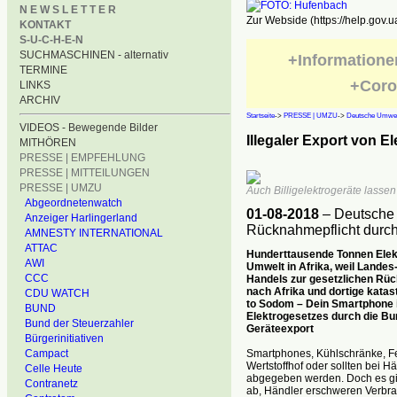
N E W S L E T T E R
Zur Webside (https://help.gov.u
KONTAKT
S-U-C-H-E-N
SUCHMASCHINEN - alternativ
+Informatione
TERMINE
+Coro
LINKS
ARCHIV
Startseite
->
PRESSE | UMZU
->
Deutsche Umwelt
VIDEOS - Bewegende Bilder
Illegaler Export von El
MITHÖREN
PRESSE | EMPFEHLUNG
PRESSE | MITTEILUNGEN
PRESSE | UMZU
Auch Billigelektrogeräte lassen
Abgeordnetenwatch
01-08-2018
– Deutsche 
Anzeiger Harlingerland
Rücknahmepflicht durch
AMNESTY INTERNATIONAL
ATTAC
Hunderttausende Tonnen Elektr
AWI
Umwelt in Afrika, weil Landes
CCC
Handels zur gesetzlichen Rüc
nach Afrika und dortige kata
CDU WATCH
to Sodom – Dein Smartphone i
BUND
Elektrogesetzes durch die Bu
Bund der Steuerzahler
Geräteexport
Bürgerinitiativen
Smartphones, Kühlschränke, Fer
Campact
Wertstoffhof oder sollten bei 
Celle Heute
abgegeben werden. Doch es gibt
Contranetz
ab, Händler erschweren Verbr