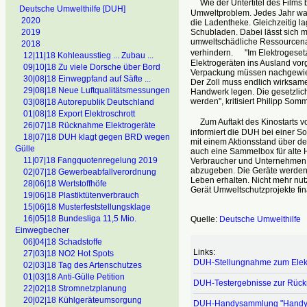
Wie der Untertitel des Films 
Deutsche Umwelthilfe [DUH]
Umweltproblem. Jedes Jahr wa
2020
die Ladentheke. Gleichzeitig l
Schubladen. Dabei lässt sich 
2019
umweltschädliche Ressourcenab
2018
verhindern. "Im Elektrogesetz
12|11|18 Kohleausstieg ... Zubau ...
Elektrogeräten ins Ausland vor
09|10|18 Zu viele Dorsche über Bord
Verpackung müssen nachgewiese
30|08|18 Einwegpfand auf Säfte ...
Der Zoll muss endlich wirksame
29|08|18 Neue Luftqualitätsmessungen
Handwerk legen. Die gesetzlic
werden", kritisiert Philipp Somm
03|08|18 Autorepublik Deutschland
01|08|18 Export Elektroschrott
Zum Auftakt des Kinostarts vo
26|07|18 Rücknahme Elektrogeräte
informiert die DUH bei einer S
18|07|18 DUH klagt gegen BRD wegen
mit einem Aktionsstand über de
Gülle
auch eine Sammelbox für alte H
11|07|18 Fangquotenregelung 2019
Verbraucher und Unternehmen d
abzugeben. Die Geräte werden
02|07|18 Gewerbeabfallverordnung
Leben erhalten. Nicht mehr nu
28|06|18 Wertstoffhöfe
Gerät Umweltschutzprojekte fina
19|06|18 Plastiktütenverbrauch
15|06|18 Musterfeststellungsklage
16|05|18 Bundesliga 11,5 Mio.
Quelle:
Deutsche Umwelthilfe
Einwegbecher
06]04|18 Schadstoffe
Links:
27|03|18 NO2 Hot Spots
DUH-Stellungnahme zum Elek
02|03|18 Tag des Artenschutzes
01|03|18 Anti-Gülle Petition
DUH-Testergebnisse zur Rück
22|02|18 Stromnetzplanung
20|02|18 Kühlgeräteumsorgung
DUH-Handysammlung "Handys 