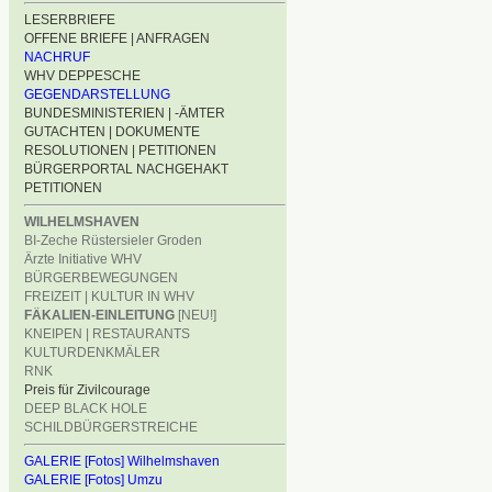
LESERBRIEFE
OFFENE BRIEFE | ANFRAGEN
NACHRUF
WHV DEPPESCHE
GEGENDARSTELLUNG
BUNDESMINISTERIEN | -ÄMTER
GUTACHTEN | DOKUMENTE
RESOLUTIONEN | PETITIONEN
BÜRGERPORTAL NACHGEHAKT
PETITIONEN
WILHELMSHAVEN
BI-Zeche Rüstersieler Groden
Ärzte Initiative WHV
BÜRGERBEWEGUNGEN
FREIZEIT | KULTUR IN WHV
FÄKALIEN-EINLEITUNG
[NEU!]
KNEIPEN | RESTAURANTS
KULTURDENKMÄLER
RNK
Preis für Zivilcourage
DEEP BLACK HOLE
SCHILDBÜRGERSTREICHE
GALERIE [Fotos] Wilhelmshaven
GALERIE [Fotos] Umzu