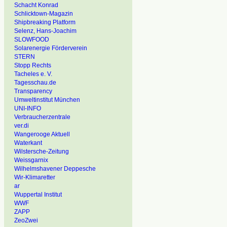
Schacht Konrad
Schlicktown-Magazin
Shipbreaking Platform
Selenz, Hans-Joachim
SLOWFOOD
Solarenergie Förderverein
STERN
Stopp Rechts
Tacheles e. V.
Tagesschau.de
Transparency
Umweltinstitut München
UNI-INFO
Verbraucherzentrale
ver.di
Wangerooge Aktuell
Waterkant
Wilstersche-Zeitung
Weissgarnix
Wilhelmshavener Deppesche
Wir-Klimaretter
ar
Wuppertal Institut
WWF
ZAPP
ZeoZwei