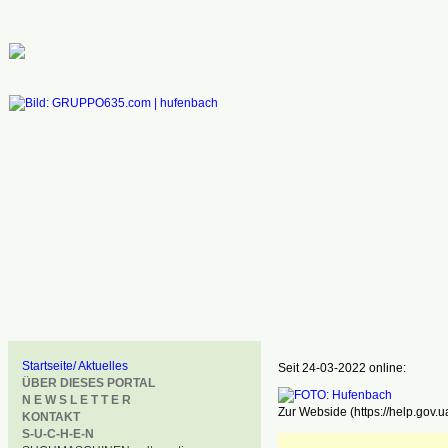
Startseite/ Aktuelles
Seit 24-03-2022 online:
ÜBER DIESES PORTAL
N E W S L E T T E R
Zur Webside (https://help.gov.u
KONTAKT
S-U-C-H-E-N