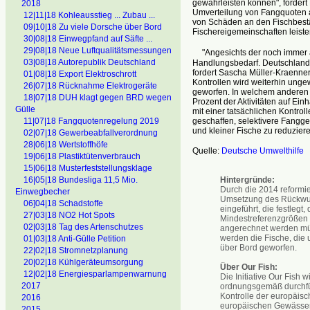
gewährleisten können", forder
2018
Umverteilung von Fangquoten au
12|11|18 Kohleausstieg ... Zubau ...
von Schäden an den Fischbestä
09|10|18 Zu viele Dorsche über Bord
Fischereigemeinschaften leiste
30|08|18 Einwegpfand auf Säfte ...
29|08|18 Neue Luftqualitätsmessungen
"Angesichts der noch immer a
03|08|18 Autorepublik Deutschland
Handlungsbedarf. Deutschland 
fordert Sascha Müller-Kraenne
01|08|18 Export Elektroschrott
Kontrollen wird weiterhin unge
26|07|18 Rücknahme Elektrogeräte
geworfen. In welchem anderen 
18|07|18 DUH klagt gegen BRD wegen
Prozent der Aktivitäten auf Ei
Gülle
mit einer tatsächlichen Kontro
geschaffen, selektivere Fangg
11|07|18 Fangquotenregelung 2019
und kleiner Fische zu reduziere
02|07|18 Gewerbeabfallverordnung
28|06|18 Wertstoffhöfe
Quelle:
Deutsche Umwelthilfe
19|06|18 Plastiktütenverbrauch
15|06|18 Musterfeststellungsklage
Hintergründe:
16|05|18 Bundesliga 11,5 Mio.
Durch die 2014 reformi
Einwegbecher
Umsetzung des Rückwurf
06]04|18 Schadstoffe
eingeführt, die festlegt
27|03|18 NO2 Hot Spots
Mindestreferenzgrößen 
02|03|18 Tag des Artenschutzes
angerechnet werden müss
werden die Fische, die 
01|03|18 Anti-Gülle Petition
über Bord geworfen.
22|02|18 Stromnetzplanung
20|02|18 Kühlgeräteumsorgung
Über Our Fish:
12|02|18 Energiesparlampenwarnung
Die Initiative Our Fish 
2017
ordnungsgemäß durchfüh
Kontrolle der europäisc
2016
europäischen Gewässern
2015