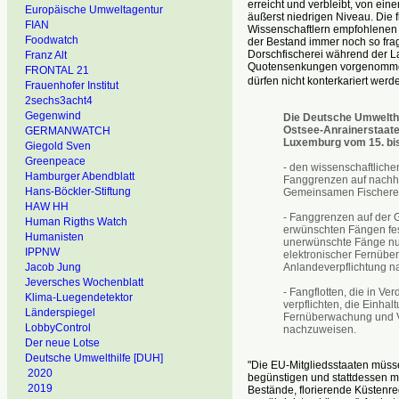
erreicht und verbleibt, von ei
Europäische Umweltagentur
äußerst niedrigen Niveau. Die fi
FIAN
Wissenschaftlern empfohlenen 
Foodwatch
der Bestand immer noch so fra
Dorschfischerei während der La
Franz Alt
Quotensenkungen vorgenommen
FRONTAL 21
dürfen nicht konterkariert we
Frauenhofer Institut
2sechs3acht4
Gegenwind
Die Deutsche Umwelthil
Ostsee-Anrainerstaat
GERMANWATCH
Luxemburg vom 15. bis
Giegold Sven
Greenpeace
- den wissenschaftliche
Hamburger Abendblatt
Fanggrenzen auf nachh
Hans-Böckler-Stiftung
Gemeinsamen Fischereip
HAW HH
- Fanggrenzen auf der 
Human Rigths Watch
erwünschten Fängen fes
Humanisten
unerwünschte Fänge nur 
IPPNW
elektronischer Fernübe
Anlandeverpflichtung n
Jacob Jung
Jeversches Wochenblatt
- Fangflotten, die in V
Klima-Luegendetektor
verpflichten, die Einhal
Länderspiegel
Fernüberwachung und 
LobbyControl
nachzuweisen.
Der neue Lotse
Deutsche Umwelthilfe [DUH]
"Die EU-Mitgliedsstaaten müss
2020
begünstigen und stattdessen mi
2019
Bestände, florierende Küstenr