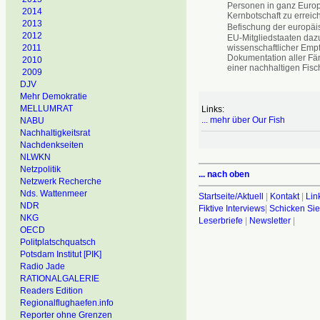
Personen in ganz Euro
2014
Kernbotschaft zu errei
2013
Befischung der europäi
2012
EU-Mitgliedstaaten daz
wissenschaftlicher Em
2011
Dokumentation aller Fän
2010
einer nachhaltigen Fisc
2009
DJV
Mehr Demokratie
MELLUMRAT
Links:
... mehr über Our Fish
NABU
Nachhaltigkeitsrat
Nachdenkseiten
NLWKN
Netzpolitik
... nach oben
Netzwerk Recherche
Nds. Wattenmeer
Startseite/Aktuell
|
Kontakt
|
Lin
NDR
Fiktive Interviews
|
Schicken Sie
NKG
Leserbriefe
|
Newsletter
|
OECD
Politplatschquatsch
Potsdam Institut [PIK]
Radio Jade
RATIONALGALERIE
Readers Edition
Regionalflughaefen.info
Reporter ohne Grenzen