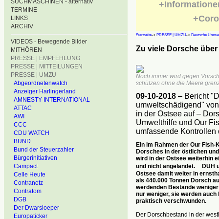
SUCHMASCHINEN - alternativ
+Informatione
TERMINE
+Coro
LINKS
ARCHIV
Startseite
->
PRESSE | UMZU
->
Deutsche Umwelt
VIDEOS - Bewegende Bilder
Zu viele Dorsche über
MITHÖREN
PRESSE | EMPFEHLUNG
PRESSE | MITTEILUNGEN
PRESSE | UMZU
Noch immer wird gegen Vorschri
Abgeordnetenwatch
schützen ohne die Meere gren
Anzeiger Harlingerland
09-10-2018
– Bericht "D
AMNESTY INTERNATIONAL
umweltschädigend" von 
ATTAC
in der Ostsee auf – Dor
AWI
Umwelthilfe und Our Fi
CCC
umfassende Kontrollen d
CDU WATCH
BUND
Ein im Rahmen der Our Fish-K
Bund der Steuerzahler
Dorsches in der östlichen un
Bürgerinitiativen
wird in der Ostsee weiterhin
und nicht angelandet. DUH un
Campact
Ostsee damit weiter in ernsth
Celle Heute
als 440.000 Tonnen Dorsch aus
Contranetz
werdenden Bestände weniger 
Contratom
nur weniger, sie werden auch k
DGB
praktisch verschwunden.
Der Dwarsloeper
Der Dorschbestand in der westl
Europaticker