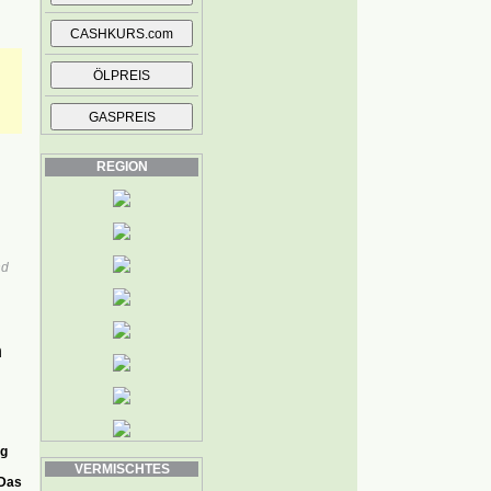
REGION
nd
n
ig
VERMISCHTES
 Das