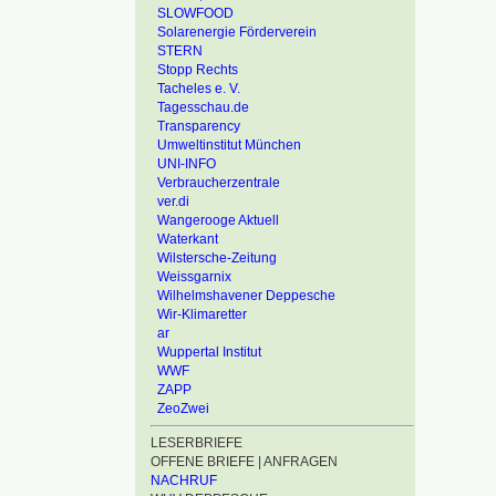
SLOWFOOD
Solarenergie Förderverein
STERN
Stopp Rechts
Tacheles e. V.
Tagesschau.de
Transparency
Umweltinstitut München
UNI-INFO
Verbraucherzentrale
ver.di
Wangerooge Aktuell
Waterkant
Wilstersche-Zeitung
Weissgarnix
Wilhelmshavener Deppesche
Wir-Klimaretter
ar
Wuppertal Institut
WWF
ZAPP
ZeoZwei
LESERBRIEFE
OFFENE BRIEFE | ANFRAGEN
NACHRUF