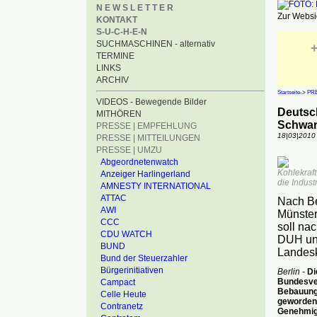
N E W S L E T T E R
Zur Websid
KONTAKT
S-U-C-H-E-N
SUCHMASCHINEN - alternativ
+
TERMINE
LINKS
ARCHIV
Startseite
->
PRE
VIDEOS - Bewegende Bilder
Deutsch
MITHÖREN
Schwar
PRESSE | EMPFEHLUNG
18|03|2010
PRESSE | MITTEILUNGEN
PRESSE | UMZU
Abgeordnetenwatch
Kohlekraf
Anzeiger Harlingerland
die Indust
AMNESTY INTERNATIONAL
ATTAC
Nach Be
AWI
Münster
CCC
soll na
CDU WATCH
DUH un
BUND
Landesk
Bund der Steuerzahler
Bürgerinitiativen
Berlin -
Di
Bundesve
Campact
Bebauungs
Celle Heute
geworden i
Contranetz
Genehmigu