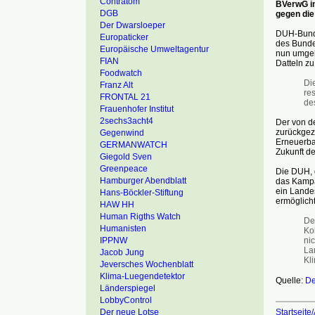
Contratom
BVerwG in
DGB
gegen die
Der Dwarsloeper
DUH-Bunde
Europaticker
des Bunde
Europäische Umweltagentur
nun umgeh
FIAN
Datteln zu
Foodwatch
Di
Franz Alt
re
FRONTAL 21
de
Frauenhofer Institut
2sechs3acht4
Der von d
zurückgez
Gegenwind
Erneuerba
GERMANWATCH
Zukunft d
Giegold Sven
Greenpeace
Die DUH, 
Hamburger Abendblatt
das Kampa
ein Landes
Hans-Böckler-Stiftung
ermöglicht
HAW HH
Human Rigths Watch
De
Humanisten
Koh
ni
IPPNW
La
Jacob Jung
Kl
Jeversches Wochenblatt
Klima-Luegendetektor
Quelle:
De
Länderspiegel
LobbyControl
Startseite/
Der neue Lotse