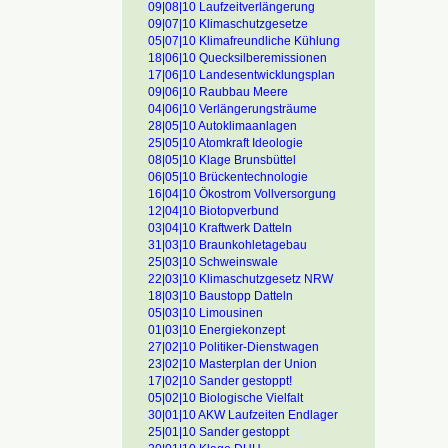
09|08|10 Laufzeitverlängerung
09|07|10 Klimaschutzgesetze
05|07|10 Klimafreundliche Kühlung
18|06|10 Quecksilberemissionen
17|06|10 Landesentwicklungsplan
09|06|10 Raubbau Meere
04|06|10 Verlängerungsträume
28|05|10 Autoklimaanlagen
25|05|10 Atomkraft Ideologie
08|05|10 Klage Brunsbüttel
06|05|10 Brückentechnologie
16|04|10 Ökostrom Vollversorgung
12|04|10 Biotopverbund
03|04|10 Kraftwerk Datteln
31|03|10 Braunkohletagebau
25|03|10 Schweinswale
22|03|10 Klimaschutzgesetz NRW
18|03|10 Baustopp Datteln
05|03|10 Limousinen
01|03|10 Energiekonzept
27|02|10 Politiker-Dienstwagen
23|02|10 Masterplan der Union
17|02|10 Sander gestoppt!
05|02|10 Biologische Vielfalt
30|01|10 AKW Laufzeiten Endlager
25|01|10 Sander gestoppt