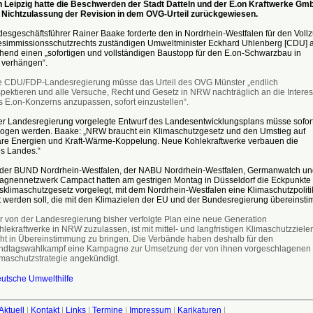
 Leipzig hatte die Beschwerden der Stadt Datteln und der E.on Kraftwerke Gm
 Nichtzulassung der Revision in dem OVG-Urteil zurückgewiesen.
sgeschäftsführer Rainer Baake forderte den in Nordrhein-Westfalen für den Voll
simmissionsschutzrechts zuständigen Umweltminister Eckhard Uhlenberg [CDU] a
end einen „sofortigen und vollständigen Baustopp für den E.on-Schwarzbau in
 verhängen“.
e CDU/FDP-Landesregierung müsse das Urteil des OVG Münster „endlich
spektieren und alle Versuche, Recht und Gesetz in NRW nachträglich an die Intere
s E.on-Konzerns anzupassen, sofort einzustellen“.
er Landesregierung vorgelegte Entwurf des Landesentwicklungsplans müsse sofor
ogen werden. Baake: „NRW braucht ein Klimaschutzgesetz und den Umstieg auf
re Energien und Kraft-Wärme-Koppelung. Neue Kohlekraftwerke verbauen die
es Landes.“
der BUND Nordrhein-Westfalen, der NABU Nordrhein-Westfalen, Germanwatch un
gnennetzwerk Campact hatten am gestrigen Montag in Düsseldorf die Eckpunkte 
klimaschutzgesetz vorgelegt, mit dem Nordrhein-Westfalen eine Klimaschutzpoliti
 werden soll, die mit den Klimazielen der EU und der Bundesregierung übereinsti
r von der Landesregierung bisher verfolgte Plan eine neue Generation
lekraftwerke in NRW zuzulassen, ist mit mittel- und langfristigen Klimaschutzziele
cht in Übereinstimmung zu bringen. Die Verbände haben deshalb für den
ndtagswahlkampf eine Kampagne zur Umsetzung der von ihnen vorgeschlagenen
imaschutzstrategie angekündigt.
utsche Umwelthilfe
Aktuell
|
Kontakt
|
Links
|
Termine
|
Impressum
|
Karikaturen
|