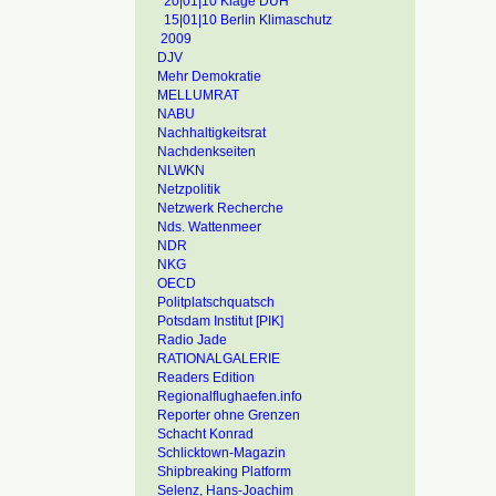
20|01|10 Klage DUH
15|01|10 Berlin Klimaschutz
2009
DJV
Mehr Demokratie
MELLUMRAT
NABU
Nachhaltigkeitsrat
Nachdenkseiten
NLWKN
Netzpolitik
Netzwerk Recherche
Nds. Wattenmeer
NDR
NKG
OECD
Politplatschquatsch
Potsdam Institut [PIK]
Radio Jade
RATIONALGALERIE
Readers Edition
Regionalflughaefen.info
Reporter ohne Grenzen
Schacht Konrad
Schlicktown-Magazin
Shipbreaking Platform
Selenz, Hans-Joachim