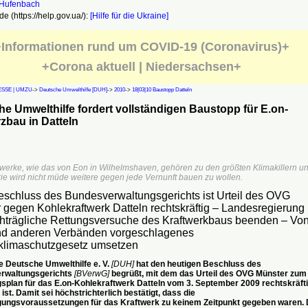
e (https://help.gov.ua/):
[Hilfe für die Ukraine]
Informationen rund um COVID-19 (Coronavirus)+
+Corona aktuell | Niedersachsen+
SSE | UMZU
->
Deutsche Umwelthilfe [DUH]
->
2010
->
18|03|10 Baustopp Datteln
e Umwelthilfe fordert vollständigen Baustopp für E.on-
zbau in Datteln
twerke, wie das von Eon in Wilhelmshaven, gehören zu den größten Klimakillern u
rie wird nicht müde weitere gegen jede Vernunft bauen zu wollen.
schluss des Bundesverwaltungsgerichts ist Urteil des OVG
 gegen Kohlekraftwerk Datteln rechtskräftig – Landesregierung
chträgliche Rettungsversuche des Kraftwerkbaus beenden – Vo
d anderen Verbänden vorgeschlagenes
limaschutzgesetz umsetzen
e Deutsche Umwelthilfe e. V.
[DUH]
hat den heutigen Beschluss des
rwaltungsgerichts
[BVerwG]
begrüßt, mit dem das Urteil des OVG Münster zum
plan für das E.on-Kohlekraftwerk Datteln vom 3. September 2009 rechtskräft
st. Damit sei höchstrichterlich bestätigt, dass die
ngsvoraussetzungen für das Kraftwerk zu keinem Zeitpunkt gegeben waren.