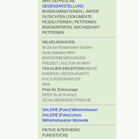
WHV DEPPESCHE
GEGENDARSTELLUNG
BUNDESMINISTERIEN | -ÄMTER
GUTACHTEN | DOKUMENTE
RESOLUTIONEN | PETITIONEN
BÜRGERPORTAL NACHGEHAKT
PETITIONEN
WILHELMSHAVEN
BI-Zeche Rüstersieler Groden
Ärzte Initiative WHV
BÜRGERBEWEGUNGEN
FREIZEIT | KULTUR IN WHV
FÄKALIEN-EINLEITUNG
[NEU!]
KNEIPEN | RESTAURANTS
KULTURDENKMÄLER
RNK
Preis für Zivilcourage
DEEP BLACK HOLE
SCHILDBÜRGERSTREICHE
GALERIE [Fotos] Wilhelmshaven
GALERIE [Fotos] Umzu
Wilhelmshavener Momente
FIKTIVE INTERVIEWS
FUNDSTÜCKE