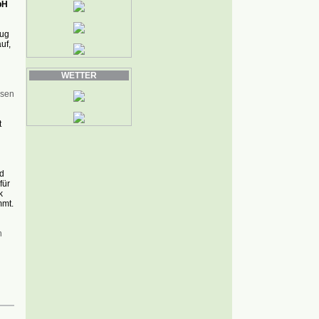
bH
zug
uf,
WETTER
ssen
t
d
für
k
mmt.
n