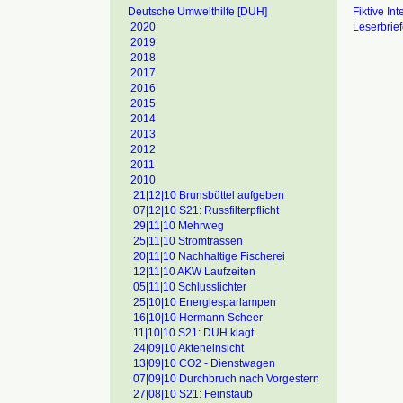
Fiktive In
Deutsche Umwelthilfe [DUH]
Leserbrie
2020
2019
2018
2017
2016
2015
2014
2013
2012
2011
2010
21|12|10 Brunsbüttel aufgeben
07|12|10 S21: Russfilterpflicht
29|11|10 Mehrweg
25|11|10 Stromtrassen
20|11|10 Nachhaltige Fischerei
12|11|10 AKW Laufzeiten
05|11|10 Schlusslichter
25|10|10 Energiesparlampen
16|10|10 Hermann Scheer
11|10|10 S21: DUH klagt
24|09|10 Akteneinsicht
13|09|10 CO2 - Dienstwagen
07|09|10 Durchbruch nach Vorgestern
27|08|10 S21: Feinstaub