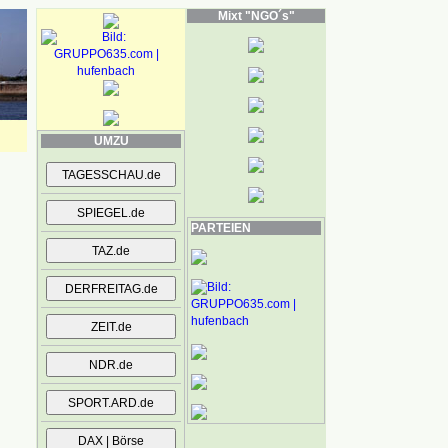
Mixt "NGO´s"
UMZU
PARTEIEN