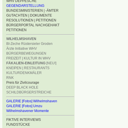
WHV DEPPESCHE
GEGENDARSTELLUNG
BUNDESMINISTERIEN | -ÄMTER
GUTACHTEN | DOKUMENTE
RESOLUTIONEN | PETITIONEN
BÜRGERPORTAL NACHGEHAKT
PETITIONEN
WILHELMSHAVEN
BI-Zeche Rüstersieler Groden
Ärzte Initiative WHV
BÜRGERBEWEGUNGEN
FREIZEIT | KULTUR IN WHV
FÄKALIEN-EINLEITUNG
[NEU!]
KNEIPEN | RESTAURANTS
KULTURDENKMÄLER
RNK
Preis für Zivilcourage
DEEP BLACK HOLE
SCHILDBÜRGERSTREICHE
GALERIE [Fotos] Wilhelmshaven
GALERIE [Fotos] Umzu
Wilhelmshavener Momente
FIKTIVE INTERVIEWS
FUNDSTÜCKE