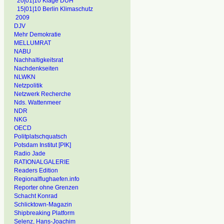
20|01|10 Klage DUH
15|01|10 Berlin Klimaschutz
2009
DJV
Mehr Demokratie
MELLUMRAT
NABU
Nachhaltigkeitsrat
Nachdenkseiten
NLWKN
Netzpolitik
Netzwerk Recherche
Nds. Wattenmeer
NDR
NKG
OECD
Politplatschquatsch
Potsdam Institut [PIK]
Radio Jade
RATIONALGALERIE
Readers Edition
Regionalflughaefen.info
Reporter ohne Grenzen
Schacht Konrad
Schlicktown-Magazin
Shipbreaking Platform
Selenz, Hans-Joachim