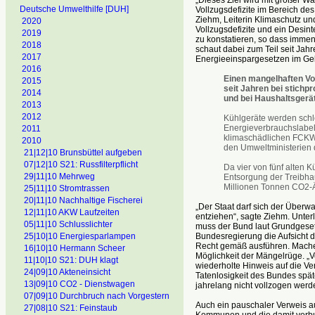
Deutsche Umwelthilfe [DUH]
Vollzugsdefizite im Bereich des
Ziehm, Leiterin Klimaschutz u
2020
Vollzugsdefizite und ein Desi
2019
zu konstatieren, so dass imme
2018
schaut dabei zum Teil seit Jah
2017
Energieeinspargesetzen im Geb
2016
Einen mangelhaften Vol
2015
seit Jahren bei stichp
2014
und bei Haushaltsgerä
2013
2012
Kühlgeräte werden schle
Energieverbrauchslabel
2011
klimaschädlichen FCKW
2010
den Umweltministerien 
21|12|10 Brunsbüttel aufgeben
07|12|10 S21: Russfilterpflicht
Da vier von fünf alten 
29|11|10 Mehrweg
Entsorgung der Treibhau
Millionen Tonnen CO2-Ä
25|11|10 Stromtrassen
20|11|10 Nachhaltige Fischerei
„Der Staat darf sich der Über
12|11|10 AKW Laufzeiten
entziehen“, sagte Ziehm. Unte
05|11|10 Schlusslichter
muss der Bund laut Grundgesetz
Bundesregierung die Aufsicht 
25|10|10 Energiesparlampen
Recht gemäß ausführen. Machen 
16|10|10 Hermann Scheer
Möglichkeit der Mängelrüge. „V
11|10|10 S21: DUH klagt
wiederholte Hinweis auf die Ver
24|09|10 Akteneinsicht
Tatenlosigkeit des Bundes spä
13|09|10 CO2 - Dienstwagen
jahrelang nicht vollzogen werd
07|09|10 Durchbruch nach Vorgestern
Auch ein pauschaler Verweis a
27|08|10 S21: Feinstaub
Kommunen und die damit verbu