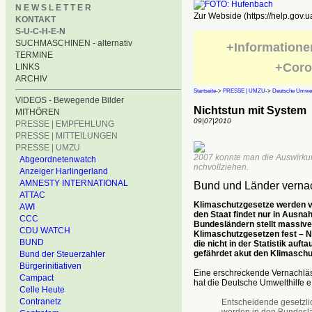
N E W S L E T T E R
Zur Webside (https://help.gov.u
KONTAKT
S-U-C-H-E-N
SUCHMASCHINEN - alternativ
+Informatione
TERMINE
+Coro
LINKS
ARCHIV
Startseite
->
PRESSE | UMZU
->
Deutsche Umwelt
VIDEOS - Bewegende Bilder
Nichtstun mit System
MITHÖREN
09|07|2010
PRESSE | EMPFEHLUNG
PRESSE | MITTEILUNGEN
PRESSE | UMZU
2007 konnte man die Auswirkun
Abgeordnetenwatch
nchvollziehen.
Anzeiger Harlingerland
AMNESTY INTERNATIONAL
Bund und Länder vernac
ATTAC
Klimaschutzgesetze werden vi
AWI
den Staat findet nur in Ausna
CCC
Bundesländern stellt massive
CDU WATCH
Klimaschutzgesetzen fest – N
BUND
die nicht in der Statistik au
gefährdet akut den Klimaschu
Bund der Steuerzahler
Bürgerinitiativen
Eine erschreckende Vernachlä
Campact
hat die Deutsche Umwelthilfe e
Celle Heute
Contranetz
Entscheidende gesetzli
werden in den Bundeslä