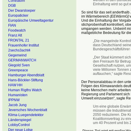
Contratom
Einhaltung wird so gut 
DGB
Der Dwarsloeper
So sind für das seit anderthal
Europaticker
im Wärmebereich
[EEWärmG]
v
Und die Einhaltung der Vorga
Europäische Umweltagentur
stichprobenhaft kontrolliert, o
FIAN
umgangen werden. Unbeirrt mi
Foodwatch
maßgebliche Bedeutung für die
Franz Alt
FRONTAL 21
„Die mangelnde Kontrol
dass Deutschland seine 
Frauenhofer Institut
Bundesgeschäftsführer
2sechs3acht4
Gegenwind
„Der Staat kümmert sich
GERMANWATCH
den Freiraum für Betrug
Giegold Sven
Gesellschaft nutzen, u
viele Millionen Tonnen z
Greenpeace
auftauchen,“ sagte Res
Hamburger Abendblatt
Hans-Böckler-Stiftung
Der Personalabbau in den unte
HAW HH
Folgen des Klimawandels deutli
keine Menschen mehr arbeiten,
Human Rigths Watch
Regierung und Parlament sich l
Humanisten
Umwelt einzusetzen“, sagte Re
IPPNW
Jacob Jung
Um eine globale Erwärm
Jeversches Wochenblatt
müssen die Industriena
2050 reduzieren. Die K
Klima-Luegendetektor
Koalitionsvertrag zu e
Länderspiegel
um 40 Prozent und bis 2
LobbyControl
Der neue Lotse
„Dieses Ziel wird mit großer 