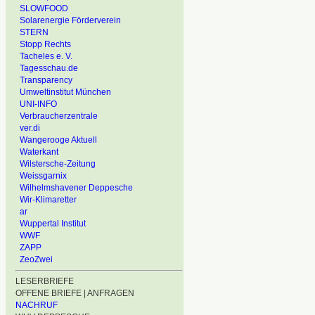
SLOWFOOD
Solarenergie Förderverein
STERN
Stopp Rechts
Tacheles e. V.
Tagesschau.de
Transparency
Umweltinstitut München
UNI-INFO
Verbraucherzentrale
ver.di
Wangerooge Aktuell
Waterkant
Wilstersche-Zeitung
Weissgarnix
Wilhelmshavener Deppesche
Wir-Klimaretter
ar
Wuppertal Institut
WWF
ZAPP
ZeoZwei
LESERBRIEFE
OFFENE BRIEFE | ANFRAGEN
NACHRUF