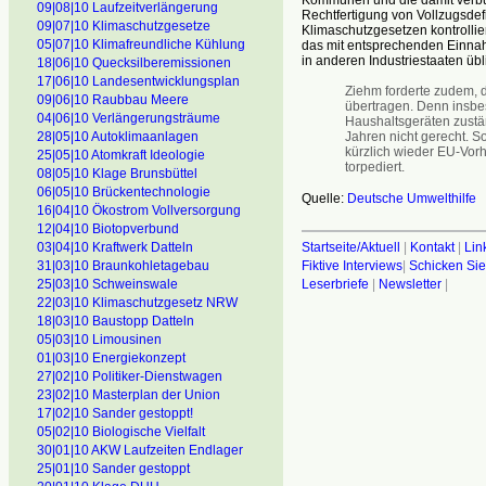
09|08|10 Laufzeitverlängerung
Rechtfertigung von Vollzugsdef
09|07|10 Klimaschutzgesetze
Klimaschutzgesetzen kontrollie
05|07|10 Klimafreundliche Kühlung
das mit entsprechenden Einnah
in anderen Industriestaaten übl
18|06|10 Quecksilberemissionen
17|06|10 Landesentwicklungsplan
Ziehm forderte zudem, 
09|06|10 Raubbau Meere
übertragen. Denn insbes
04|06|10 Verlängerungsträume
Haushaltsgeräten zustä
Jahren nicht gerecht. S
28|05|10 Autoklimaanlagen
kürzlich wieder EU-Vorh
25|05|10 Atomkraft Ideologie
torpediert.
08|05|10 Klage Brunsbüttel
06|05|10 Brückentechnologie
Quelle:
Deutsche Umwelthilfe
16|04|10 Ökostrom Vollversorgung
12|04|10 Biotopverbund
Startseite/Aktuell
|
Kontakt
|
Lin
03|04|10 Kraftwerk Datteln
Fiktive Interviews
|
Schicken Sie
31|03|10 Braunkohletagebau
Leserbriefe
|
Newsletter
|
25|03|10 Schweinswale
22|03|10 Klimaschutzgesetz NRW
18|03|10 Baustopp Datteln
05|03|10 Limousinen
01|03|10 Energiekonzept
27|02|10 Politiker-Dienstwagen
23|02|10 Masterplan der Union
17|02|10 Sander gestoppt!
05|02|10 Biologische Vielfalt
30|01|10 AKW Laufzeiten Endlager
25|01|10 Sander gestoppt