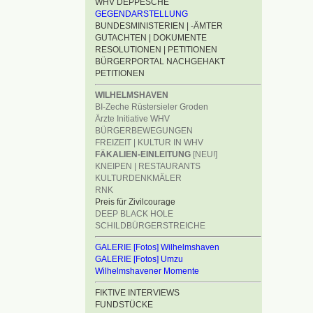
WHV DEPPESCHE
GEGENDARSTELLUNG
BUNDESMINISTERIEN | -ÄMTER
GUTACHTEN | DOKUMENTE
RESOLUTIONEN | PETITIONEN
BÜRGERPORTAL NACHGEHAKT
PETITIONEN
WILHELMSHAVEN
BI-Zeche Rüstersieler Groden
Ärzte Initiative WHV
BÜRGERBEWEGUNGEN
FREIZEIT | KULTUR IN WHV
FÄKALIEN-EINLEITUNG
[NEU!]
KNEIPEN | RESTAURANTS
KULTURDENKMÄLER
RNK
Preis für Zivilcourage
DEEP BLACK HOLE
SCHILDBÜRGERSTREICHE
GALERIE [Fotos] Wilhelmshaven
GALERIE [Fotos] Umzu
Wilhelmshavener Momente
FIKTIVE INTERVIEWS
FUNDSTÜCKE