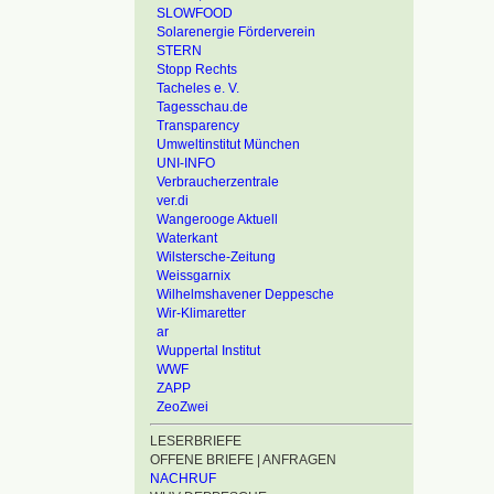
SLOWFOOD
Solarenergie Förderverein
STERN
Stopp Rechts
Tacheles e. V.
Tagesschau.de
Transparency
Umweltinstitut München
UNI-INFO
Verbraucherzentrale
ver.di
Wangerooge Aktuell
Waterkant
Wilstersche-Zeitung
Weissgarnix
Wilhelmshavener Deppesche
Wir-Klimaretter
ar
Wuppertal Institut
WWF
ZAPP
ZeoZwei
LESERBRIEFE
OFFENE BRIEFE | ANFRAGEN
NACHRUF