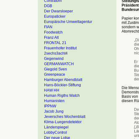
Contratom
Stellungn
Präsident
DGB
Bundesum
Der Dwarsloeper
Europaticker
Papier kom
Europäische Umweltagentur
mit Zustim
sondern w
FIAN
Atomrechts
Foodwatch
Franz Alt
„D
FRONTAL 21
di
Frauenhofer Institut
Oh
ni
2sechs3acht4
Gegenwind
Er
GERMANWATCH
di
Giegold Sven
Bu
Greenpeace
Sie
de
Hamburger Abendblatt
Hans-Böckler-Stiftung
Die Mensc
HAW HH
Demonstra
Human Rigths Watch
Basis von 
diesen Rüc
Humanisten
IPPNW
De
Jacob Jung
St
Jeversches Wochenblatt
de
Klima-Luegendetektor
At
[„
Länderspiegel
Lä
LobbyControl
ur
Der neue Lotse