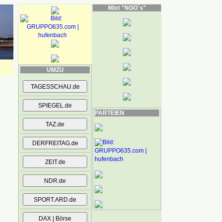
Mixt "NGO´s"
UMZU
PARTEIEN