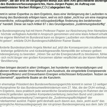
ahme“, die der erst im vergangenen Monat aus dem Amt geschiedene bisherig
 des Bundesverfassungsgerichts, Hans-Jürgen Papier, im Auftrag von
weltminister Norbert Röttgen
[CDU]
abgegeben hat.
mt in seiner Expertise zu dem Ergebnis, dass eine Verlängerung der Laufzeiten n
mung des Bundesrats erfolgen kann, weil es sich dabei „nicht nur um eine margina
esentliche, vollzugsfähige und vollzugsbedürftige Änderung des bestehenden
“ handelt. Diese sei nach Artikel 87 c des Grundgesetzes „zustimmungsbedürftig“.
ie Bundesregierung hat mit Herrn Professor Papier zur Absicherung ihrer Atomplän
e höchste verfügbare Autorität in Anspruch genommen und eine klare Antwort erhalt
ne eigene Mehrheit im Bundesrat kann es längere Laufzeiten von Atomkraftwerken
cht geben“, erklärte DUH-Bundesgeschäftsführer Rainer Baake.
 forderte Bundeskanzlerin Angela Merkel auf, jetzt die Konsequenzen zu ziehen un
e bisherige gefährliche und rückwärtsgewandte Atompolitik der schwarz-gelben
ndesregierung zu beenden: „Hören Sie auf die Energiezukunft zu blockieren, fühle
 sich nicht länger vier großen Konzernen stärker verpflichtet als der klaren Mehrhei
r Bevölkerung.
hen bringen derzeit in allen Umfragen, bei hunderten von Veranstaltungen und
tionen immer wieder ihren Wunsch zum Ausdruck, die eingeleitete Energiewende 
Energieeffizienz und Erneuerbaren Energien entschlossen fortzusetzen. Nutzen si
kenwind!", appellierte Baake an die Kanzlerin.
r ehemalige Präsident des Bundesverfassungsgerichts kommt in seiner 12-seitige
ellungnahme für das Bundesumweltministerium vom 27. Mai, die der DUH vorliegt, 
m Ergebnis, dass praktisch jede wesentliche Gesetzesänderung im Rahmen der i
omrecht geltenden speziellen Kompetenzverteilung zwischen Bund und Ländern
Bundesauftragsverwaltung“]
zwingend die „Zustimmungspflichtigkeit“ der
nderkammer auslöst. Papier geht deshalb auch davon aus, dass „wohl auch“ das
sprüngliche Atomausstiegsgesetz der rot-grünen Bundesregierung aus dem Jahr 2