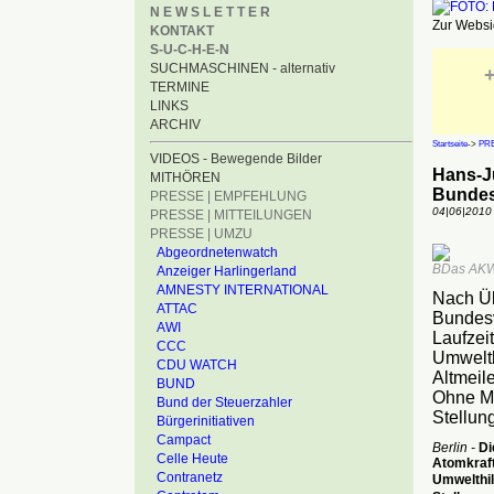
N E W S L E T T E R
Zur Websid
KONTAKT
S-U-C-H-E-N
SUCHMASCHINEN - alternativ
+
TERMINE
LINKS
ARCHIV
Startseite
->
PRE
VIDEOS - Bewegende Bilder
Hans-J
MITHÖREN
Bundes
PRESSE | EMPFEHLUNG
04|06|2010
PRESSE | MITTEILUNGEN
PRESSE | UMZU
Abgeordnetenwatch
BDas AKW B
Anzeiger Harlingerland
AMNESTY INTERNATIONAL
Nach Üb
ATTAC
Bundesv
AWI
Laufzei
CCC
Umwelth
CDU WATCH
Altmeil
BUND
Ohne Me
Bund der Steuerzahler
Stellun
Bürgerinitiativen
Campact
Berlin -
Di
Celle Heute
Atomkraft
Contranetz
Umwelthilf