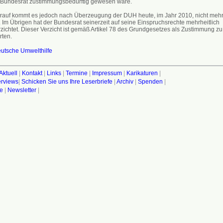
 Bundesrat zustimmungsbedürftig gewesen wäre.
rauf kommt es jedoch nach Überzeugung der DUH heute, im Jahr 2010, nicht meh
. Im Übrigen hat der Bundesrat seinerzeit auf seine Einspruchsrechte mehrheitlich
rzichtet. Dieser Verzicht ist gemäß Artikel 78 des Grundgesetzes als Zustimmung zu
rten.
utsche Umwelthilfe
Aktuell
|
Kontakt
|
Links
|
Termine
|
Impressum
|
Karikaturen
|
terviews
|
Schicken Sie uns Ihre Leserbriefe
|
Archiv
|
Spenden
|
fe
|
Newsletter
|