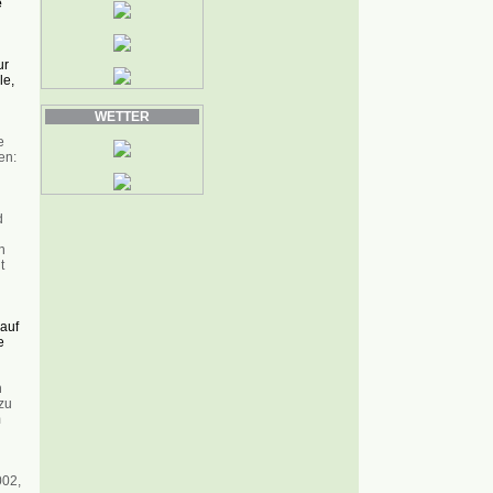
e
ur
le,
WETTER
e
en:
d
n
t
auf
e
n
zu
m
002,