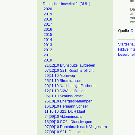
im
Deutsche Umwelthilfe [DUH]
2020
Da
an
2019
ve
2018
we
2017
2016
Quelle:
De
2015
2014
Startseite/
2013
Fiktive In
2012
Leserbrie
2011
2010
21|12|10 Brunsbüttel aufgeben
07|12|10 S21: Russfilterpflicht
29|11|10 Mehrweg
25|11|10 Stromtrassen
20|11|10 Nachhaltige Fischerei
12|11|10 AKW Laufzeiten
05|11|10 Schlusslichter
25|10|10 Energiesparlampen
16|10|10 Hermann Scheer
11|10|10 S21: DUH klagt
24|09|10 Akteneinsicht
13|09|10 CO2 - Dienstwagen
07|09|10 Durchbruch nach Vorgestern
27|08|10 S21: Feinstaub