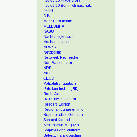
20|01|10 Klage DUH
15|01|10 Berlin Klimaschutz
2009
DJV
Mehr Demokratie
MELLUMRAT
NABU
Nachhaltigkeitsrat
Nachdenkseiten
NLWKN
Netzpolitik
Netzwerk Recherche
Nds. Wattenmeer
NDR
NKG
OECD
Politplatschquatsch
Potsdam Institut [PIK]
Radio Jade
RATIONALGALERIE
Readers Edition
Regionalflughaefen.info
Reporter ohne Grenzen
Schacht Konrad
Schlicktown-Magazin
Shipbreaking Platform
Selenz, Hans-Joachim