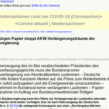
e (https://help.gov.ua/):
[Hilfe für die Ukraine]
Informationen rund um COVID-19 (Coronavirus)+
+Corona aktuell | Niedersachsen+
SSE | UMZU
->
Deutsche Umwelthilfe [DUH]
->
2010
->
04|06|10 Verlängerungsträume
ürgen Papier stoppt AKW-Verlängerungsträume der
regierung
iblis wird als eines der unsichersten und störanfälligsten in Deutschland eingestu
erzeugung des im Mai verabschiedeten Präsidenten des
erfassungsgerichts muss der Bundesrat einer
tverlängerung von Atomkraftwerken zustimmen – Deutsche
ilfe fordert Kanzlerin Merkel auf, die Pläne zum Weiterbetrieb 
er sofort aufzugeben und die Energiewende voranzutreiben –
hrheit im Bundesrat keine verlängerten Laufzeiten – Papier-
gnahme im Auftrag von Bundesumweltminister Röttgen
e Bundesregierung kann ihre Pläne zur Verlängerung der Laufzeiten alternder
werke nicht weiter verfolgen. Das ist nach Überzeugung der Deutschen
e e. V.
[
DUH
]
die zwingende Konsequenz aus einer „Rechtsgutachtlichen