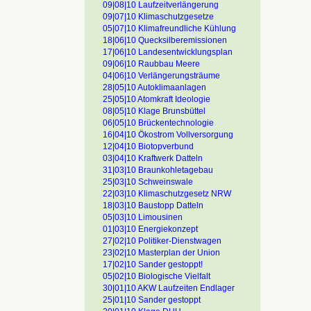
09|08|10 Laufzeitverlängerung
09|07|10 Klimaschutzgesetze
05|07|10 Klimafreundliche Kühlung
18|06|10 Quecksilberemissionen
17|06|10 Landesentwicklungsplan
09|06|10 Raubbau Meere
04|06|10 Verlängerungsträume
28|05|10 Autoklimaanlagen
25|05|10 Atomkraft Ideologie
08|05|10 Klage Brunsbüttel
06|05|10 Brückentechnologie
16|04|10 Ökostrom Vollversorgung
12|04|10 Biotopverbund
03|04|10 Kraftwerk Datteln
31|03|10 Braunkohletagebau
25|03|10 Schweinswale
22|03|10 Klimaschutzgesetz NRW
18|03|10 Baustopp Datteln
05|03|10 Limousinen
01|03|10 Energiekonzept
27|02|10 Politiker-Dienstwagen
23|02|10 Masterplan der Union
17|02|10 Sander gestoppt!
05|02|10 Biologische Vielfalt
30|01|10 AKW Laufzeiten Endlager
25|01|10 Sander gestoppt