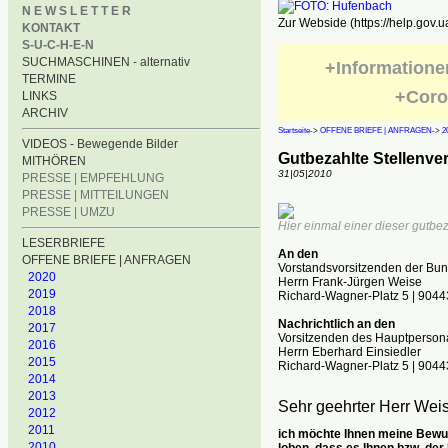
N E W S L E T T E R
Zur Webside (https://help.gov.u
KONTAKT
S-U-C-H-E-N
SUCHMASCHINEN - alternativ
+Informatione
TERMINE
+Coro
LINKS
ARCHIV
Startseite
->
OFFENE BRIEFE | ANFRAGEN
->
2
VIDEOS - Bewegende Bilder
Gutbezahlte Stellenve
MITHÖREN
31|05|2010
PRESSE | EMPFEHLUNG
PRESSE | MITTEILUNGEN
PRESSE | UMZU
Hier einmal einer dieser gutbe
LESERBRIEFE
An den
OFFENE BRIEFE | ANFRAGEN
Vorstandsvorsitzenden de
2020
Herrn Frank-Jürgen Weise
2019
Richard-Wagner-Platz 5 | 904
2018
Nachrichtlich an den
2017
Vorsitzenden des Hauptpersona
2016
Herrn Eberhard Einsiedler
2015
Richard-Wagner-Platz 5 | 904
2014
2013
Sehr geehrter Herr Weis
2012
2011
ich möchte Ihnen meine Bewu
2010
loben, dass es Ihnen bzw. der