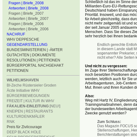
Schließlich ist das im Sinne de
Fragen | Briefe_2008
Milliarden-Euro-EU-Rettungssch
Antworten | Briefe_2008
Deutschland haben Einsparunge
Fragen | Briefe_2007
Priorität. Insoweit, und das möc
Antworten | Briefe_2007
für Arbeit gleichzeitig, dass d
nicht mehr zeitgemäß ist und s
Fragen | Briefe_2006
der seit Januar 2005 andauern
Antworten | Briefe_2006
Menschen. Dass Sie dieses Ziel
NACHRUF
sehr herzlich bei Ihnen bedank
WHV DEPPESCHE
Endlich gerechte Entloh
GEGENDARSTELLUNG
in diesem Lande statt M
BUNDESMINISTERIEN | -ÄMTER
sogenannter Prekarier, 
GUTACHTEN | DOKUMENTE
nicht eher? Alle Seiten k
RESOLUTIONEN | PETITIONEN
BÜRGERPORTAL NACHGEHAKT
Und nicht zu vergessen:
Im Zuge Ihrer Stellenschaffung
PETITIONEN
noch besetzten Positionen durc
werden, letztlich auch für Sie 
WILHELMSHAVEN
Arbeitsagenturen, Job-Center
BI-Zeche Rüstersieler Groden
Mut. Ihnen und Ihren Kunden dür
Ärzte Initiative WHV
BÜRGERBEWEGUNGEN
Also:
Weg mit Hartz IV, Eingliederun
FREIZEIT | KULTUR IN WHV
Trainingsmaßnahmen, denn das b
FÄKALIEN-EINLEITUNG
[NEU!]
der bundesweiten Arbeitsagentu
KNEIPEN | RESTAURANTS
Zwecke genutzt werden?
KULTURDENKMÄLER
Zum Schluss:
RNK
Das Magazin FOCUS sol
Preis für Zivilcourage
Stellenschaffungen, He
DEEP BLACK HOLE
Berichterstattungen sin