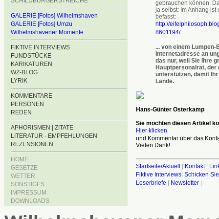
SCHILDBÜRGERSTREICHE
gebrauchen können. Das
ja selbst: Im Anhang ist
GALERIE [Fotos] Wilhelmshaven
befasst:
http://eifelphilosoph.b
GALERIE [Fotos] Umzu
8601194/
Wilhelmshavener Momente
... von einem Lumpen-E
FIKTIVE INTERVIEWS
Internetadresse an ung
FUNDSTÜCKE
das nur, weil Sie Ihre 
KARIKATUREN
Hauptpersonalrat, der d
WZ-BLOG
unterstützen, damit Ih
LYRIK
Lande.
KOMMENTARE
PERSONEN
Hans-Günter Osterkamp
REDEN
Sie möchten diesen Artikel 
APHORISMEN | ZITATE
Hier klicken
LITERATUR - EMPFEHLUNGEN
und Kommentar über das Kontak
REZENSIONEN
Vielen Dank!
HOME
Startseite/Aktuell
|
Kontakt
|
Lin
GESETZE
Fiktive Interviews
|
Schicken Sie
WETTER
Leserbriefe
|
Newsletter
|
SONSTIGES
IMPRESSUM
DOWNLOADS