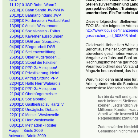
Stellen zu vermitteln und Lan
11|12|10 JWP Bahn: Wann?
perspektive50plus-, Training
22|10|10 Bahn Sande JWP/WHV
unterbreiten. Ein Fortschritt 
20|10|10 Bahnanbindung JWP
22|09|10 Förderverein Freibad Varel
Diese erfolgreichen Stellenver
FOCUS unter folgender Adress
13|08|10 Austritt Westermann
http://www.focus.de/finanzen/n
29|06|10 Sozialkosten - Exitus
geschacher_aid_508308.html
25|06|10 Kavernenaussolungen
16|06|10 DGB zum Sparpaket
Gleichwohl, lieber Herr Weise,
04|06|10 Bürgerarbeit DGB
Bericht aus meiner Sicht sehr 
31|05|10 Stellenvermittlung
abwertend geschrieben wurde. D
26|05|10 Übler Mutterboden ...
Vergabe von Jobs und Boni an b
Rechnungshof nenne gar möglich
19|05|10 Stoppt die Fäkalien
Verantwortlichkeit des Vorstand
19|05|10 PPP GaM stoppen!
Magazin herausnimmt, das ist 
15|05|10 Privatisierung: Nein!
03|05|10 Antrag Sitzung PPP
Warum soll denn nicht eine für
22|04|10 Hallo Herr Walpurgis
Arbeitgeberin, wie die Bundesage
erwerbslose Menschen schaffe
22|04|10 PPP GaM stoppen
21|04|10 Oberbürgermeister
Ich bin da voll und gan
29|03|10 Sozialpolitik
nach keinerlei Stellen
20|03|10 Gastbeitrag zu Hartz IV
können. Letztendlich ver
Millionen Kunden, was a
23|02|10 Unsägliche Debatte
Arbeit würde insoweit M
22|01|10 Merkel: Westerwelle
Regelleistungszahlung
15|02|10 Herr Westerwelle
08|01|10 Methadon - Rösler
Zudem würden hinsichtli
Fragen | Briefe 2009
Gemeinden nicht mehr b
Antworten Briefe 2009