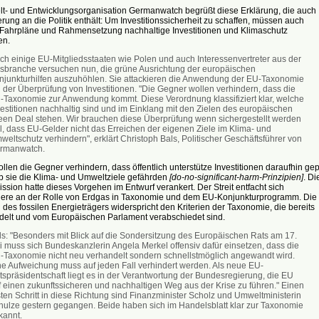
t- und Entwicklungsorganisation Germanwatch begrüßt diese Erklärung, die auch
rung an die Politik enthält: Um Investitionssicherheit zu schaffen, müssen auch
e Fahrpläne und Rahmensetzung nachhaltige Investitionen und Klimaschutz
en.
ch einige EU-Mitgliedsstaaten wie Polen und auch Interessenvertreter aus der
sbranche versuchen nun, die grüne Ausrichtung der europäischen
njunkturhilfen auszuhöhlen. Sie attackieren die Anwendung der EU-Taxonomie
i der Überprüfung von Investitionen. "Die Gegner wollen verhindern, dass die
-Taxonomie zur Anwendung kommt. Diese Verordnung klassifiziert klar, welche
vestitionen nachhaltig sind und im Einklang mit den Zielen des europäischen
een Deal stehen. Wir brauchen diese Überprüfung wenn sichergestellt werden
ll, dass EU-Gelder nicht das Erreichen der eigenen Ziele im Klima- und
eltschutz verhindern", erklärt Christoph Bals, Politischer Geschäftsführer von
rmanwatch.
llen die Gegner verhindern, dass öffentlich unterstütze Investitionen daraufhin gep
b sie die Klima- und Umweltziele gefährden
[do-no-significant-harm-Prinzipien]
. Di
ion hatte dieses Vorgehen im Entwurf verankert. Der Streit entfacht sich
ere an der Rolle von Erdgas in Taxonomie und dem EU-Konjunkturprogramm. Die
des fossilen Energieträgers widerspricht den Kriterien der Taxonomie, die bereits
elt und vom Europäischen Parlament verabschiedet sind.
ls: "Besonders mit Blick auf die Sondersitzung des Europäischen Rats am 17.
li muss sich Bundeskanzlerin Angela Merkel offensiv dafür einsetzen, dass die
-Taxonomie nicht neu verhandelt sondern schnellstmöglich angewandt wird.
ne Aufweichung muss auf jeden Fall verhindert werden. Als neue EU-
tspräsidentschaft liegt es in der Verantwortung der Bundesregierung, die EU
f einen zukunftssicheren und nachhaltigen Weg aus der Krise zu führen." Einen
ten Schritt in diese Richtung sind Finanzminister Scholz und Umweltministerin
hulze gestern gegangen. Beide haben sich im Handelsblatt klar zur Taxonomie
kannt.