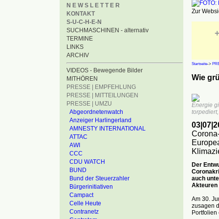
N E W S L E T T E R
Zur Websid
KONTAKT
S-U-C-H-E-N
SUCHMASCHINEN - alternativ
+
TERMINE
LINKS
ARCHIV
Startseite
->
PRE
VIDEOS - Bewegende Bilder
Wie gr
MITHÖREN
PRESSE | EMPFEHLUNG
PRESSE | MITTEILUNGEN
PRESSE | UMZU
Energie gi
Abgeordnetenwatch
torpediert,
Anzeiger Harlingerland
03|07|2
AMNESTY INTERNATIONAL
Corona-
ATTAC
Europea
AWI
Klimazi
CCC
CDU WATCH
Der Entwu
BUND
Coronakri
auch unte
Bund der Steuerzahler
Akteuren 
Bürgerinitiativen
Campact
Am 30. Jun
Celle Heute
zusagen di
Contranetz
Portfolien