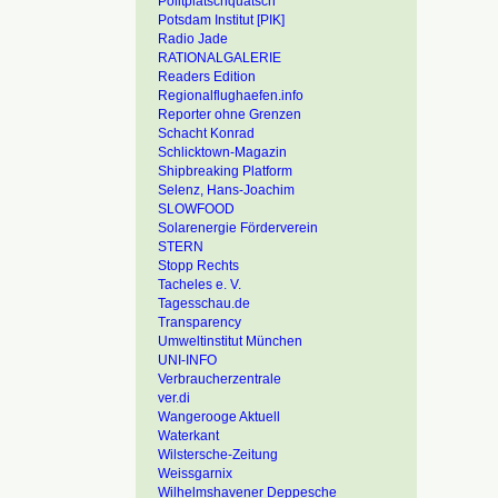
Politplatschquatsch
Potsdam Institut [PIK]
Radio Jade
RATIONALGALERIE
Readers Edition
Regionalflughaefen.info
Reporter ohne Grenzen
Schacht Konrad
Schlicktown-Magazin
Shipbreaking Platform
Selenz, Hans-Joachim
SLOWFOOD
Solarenergie Förderverein
STERN
Stopp Rechts
Tacheles e. V.
Tagesschau.de
Transparency
Umweltinstitut München
UNI-INFO
Verbraucherzentrale
ver.di
Wangerooge Aktuell
Waterkant
Wilstersche-Zeitung
Weissgarnix
Wilhelmshavener Deppesche