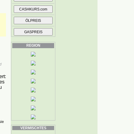
REGION
d
rt:
es
u
sie
VERMISCHTES