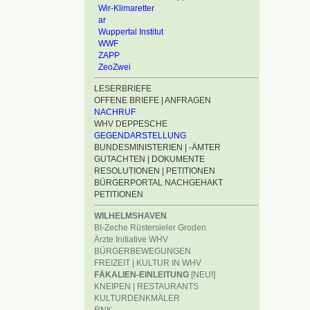
Wir-Klimaretter
ar
Wuppertal Institut
WWF
ZAPP
ZeoZwei
LESERBRIEFE
OFFENE BRIEFE | ANFRAGEN
NACHRUF
WHV DEPPESCHE
GEGENDARSTELLUNG
BUNDESMINISTERIEN | -ÄMTER
GUTACHTEN | DOKUMENTE
RESOLUTIONEN | PETITIONEN
BÜRGERPORTAL NACHGEHAKT
PETITIONEN
WILHELMSHAVEN
BI-Zeche Rüstersieler Groden
Ärzte Initiative WHV
BÜRGERBEWEGUNGEN
FREIZEIT | KULTUR IN WHV
FÄKALIEN-EINLEITUNG
[NEU!]
KNEIPEN | RESTAURANTS
KULTURDENKMÄLER