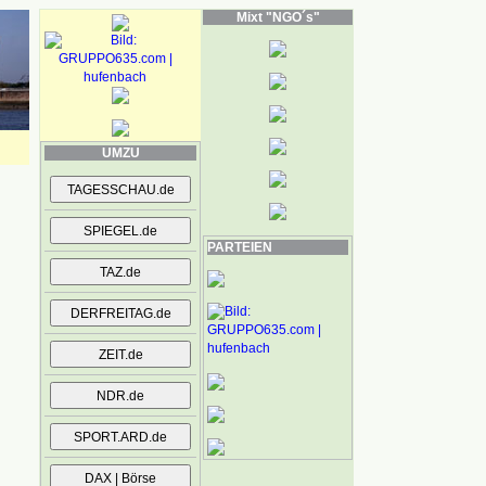
Mixt "NGO´s"
UMZU
PARTEIEN