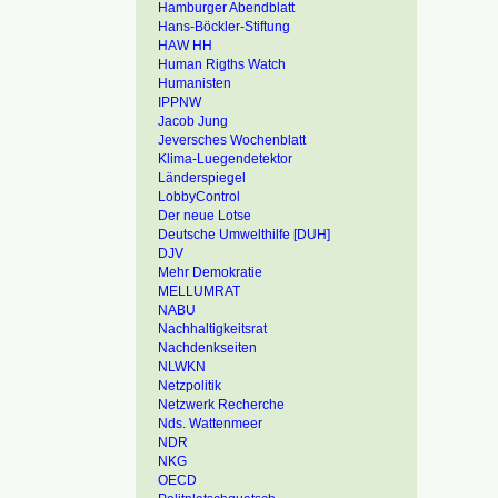
Hamburger Abendblatt
Hans-Böckler-Stiftung
HAW HH
Human Rigths Watch
Humanisten
IPPNW
Jacob Jung
Jeversches Wochenblatt
Klima-Luegendetektor
Länderspiegel
LobbyControl
Der neue Lotse
Deutsche Umwelthilfe [DUH]
DJV
Mehr Demokratie
MELLUMRAT
NABU
Nachhaltigkeitsrat
Nachdenkseiten
NLWKN
Netzpolitik
Netzwerk Recherche
Nds. Wattenmeer
NDR
NKG
OECD