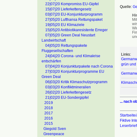
22|07|20 Kompromiss EU-Gipfel
Quelle:
Ge
15|07|20 Lieferkettengesetz
03|07|20 EU-Konjunkturprogramm
Hi
Mi
27|05|20 Lufthansa Rettungspaket
wir
19|05|20 EU Klimaziele
Wir
15|05|20 Antibiotikaresistente Erreger
Fi
07|05|20 Green Deal Neustart
un
Landwirtschaft
04|05|20 Rettungspakete
Fluggesellschaften
Links:
24|04|20 Corona- und Klimakrise
Germanwat
entschärfen
grün und 
07|04|20 Konjunkturpakete nach Corona
27|03|20 Konjunkturprogramme EU
Germanwa
Green Deal
06|03|20 Kritik Klimaschutzprogramm
Klimaschu
03|03|20 Konfliktmineralien
26|02|20 Lieferkettengesetz
21|02|20 EU-Sondergipfel
... nach o
2019
2018
2017
Startseite/
2016
Fiktive In
2015
Leserbrie
Giegold Sven
Greenpeace