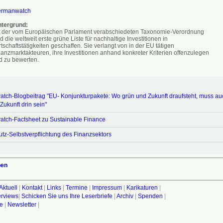
rmanwatch
ntergrund:
t der vom Europäischen Parlament verabschiedeten Taxonomie-Verordnung
d die weltweit erste grüne Liste für nachhaltige Investitionen in
tschaftstätigkeiten geschaffen. Sie verlangt von in der EU tätigen
nanzmarktakteuren, ihre Investitionen anhand konkreter Kriterien offenzulegen
d zu bewerten.
ch-Blogbeitrag "EU- Konjunkturpakete: Wo grün und Zukunft draufsteht, muss au
Zukunft drin sein"
tch-Factsheet zu Sustainable Finance
tz-Selbstverpflichtung des Finanzsektors
ben
Aktuell
|
Kontakt
|
Links
|
Termine
|
Impressum
|
Karikaturen
|
terviews
|
Schicken Sie uns Ihre Leserbriefe
|
Archiv
|
Spenden
|
fe
|
Newsletter
|