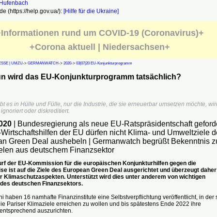
e (https://help.gov.ua/):
[Hilfe für die Ukraine]
Informationen rund um COVID-19 (Coronavirus)+
+Corona aktuell | Niedersachsen+
SSE | UMZU
->
GERMANWATCH
->
2020
->
03|07|20 EU-Konjunkturprogramm
ün wird das EU-Konjunkturprogramm tatsächlich?
bt es in Hülle und Fülle, nur die Industrie, die sie erneuerbar umsetzen möchte, wir
 ignoriert oder diskreditiert.
020
| Bundesregierung als neue EU-Ratspräsidentschaft geforde
Wirtschaftshilfen der EU dürfen nicht Klima- und Umweltziele d
n Green Deal aushebeln | Germanwatch begrüßt Bekenntnis z
elen aus deutschem Finanzsektor
rf der EU-Kommission für die europäischen Konjunkturhilfen gegen die
se ist auf die Ziele des European Green Deal ausgerichtet und überzeugt daher
r Klimaschutzaspekten. Unterstützt wird dies unter anderem von wichtigen
des deutschen Finanzsektors.
i haben 16 namhafte Finanzinstitute eine Selbstverpflichtung veröffentlicht, in der 
e Pariser Klimaziele erreichen zu wollen und bis spätestens Ende 2022 ihre
 entsprechend auszurichten.