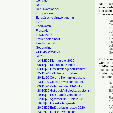
Contratom
Die Umwel
DGB
eine Forde
Der Dwarsloeper
politisch
Europaticker
unterstütz
Europäische Umweltagentur
Do
FIAN
Ga
Foodwatch
Ko
Franz Alt
be
FRONTAL 21
EU
In
Frauenhofer Institut
Gr
2sechs3acht4
so
Gegenwind
Umw
GERMANWATCH
Ge
2020
Konkret wo
14|12|20 KLimagipfel 2020
werden, o
08|12|20 Klimaschutz Index
EU-Kommiss
03|12|20 Lieferkettengesetz kommt
insbesond
Förderung 
25|11|20 Fall Huarez 5 Jahre
ausgehand
20|11|20 Corona Konjunkturpakete
13|11|20 Gipfel Entwicklungsbanken
Ba
09|11|20 Zeitenwende US-Politik
Ju
EU
28|10|20 Geflügel Antibiotikaresistenz
Ei
19|10|20 EU Chance verspielen
Ra
12|10|20 Agrarpolitik EU bis 2028
au
16|08|20 Lieferkettengesetz
ers
20|08|20 Erdüberlastungstag 2020
Sc
be
23|07|20 Luftfahrt Wachstum