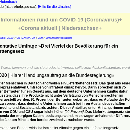
e (https://help.gov.ua/):
[Hilfe für die Ukraine]
Informationen rund um COVID-19 (Coronavirus)+
+Corona aktuell | Niedersachsen+
SSE | UMZU
->
GERMANWATCH
->
2020
->
16|08|20 Lieferkettengesetz
ntative Umfrage »Drei Viertel der Bevölkerung für ein
ettengesetz
 Waren kommen und wie sie produziert werden sollte zum Auskunftsstandard werd
020
| Klarer Handlungsauftrag an die Bundesregierung«
vier Menschen in Deutschland wollen ein Lieferkettengesetz. Das geht aus eine
 repräsentativen Umfrage von infratest dimap hervor. Darin sprechen sich 75
er Befragten für ein Gesetz aus, mit dem deutsche Unternehmen künftig dafür
ssten, dass ihre Produkte nicht unter Verletzung von Menschenrechten im
ergestellt werden. 91 Prozent der Befragten geben an, dass es Aufgabe der Pol
r zu sorgen, dass deutsche Unternehmen auch bei ihren Auslandsgeschäften
echte und Sozialstandards achten. Dieser Anteil lag unter Anhängerinnen und
n von CDU und CSU sogar leicht höher
[92 Prozent]
. Das Lieferkettengesetz ste
genda der morgigen Kabinettssitzung, nachdem es wegen anhaltender Differen
 befassten Ministerien bereits zweimal verschoben wurde.
stand von Bundeswirtschaftsminister Altmaier gegen ein Lieferkettengesetz