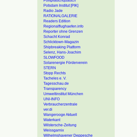
Politplatschquatsch
Potsdam Institut [PIK]
Radio Jade
RATIONALGALERIE
Readers Edition
Regionalflughaefen.info
Reporter ohne Grenzen
Schacht Konrad
Schlicktown-Magazin
Shipbreaking Platform
Selenz, Hans-Joachim
SLOWFOOD
Solarenergie Förderverein
STERN
Stopp Rechts
Tacheles e. V.
Tagesschau.de
Transparency
Umweltinstitut München
UNI-INFO
Verbraucherzentrale
ver.di
Wangerooge Aktuell
Waterkant
Wilstersche-Zeitung
Weissgarnix
Wilhelmshavener Deppesche