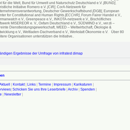
ot für die Welt, Bund für Umwelt und Naturschutz Deutschland e.V.
[BUND]
,
istliche Initiative Romero e.V.
[CIR]
, CorA-Netzwerk für
ternehmensverantwortung, Deutscher Gewerkschaftsbund
[DGB]
, European
nter for Constitutional and Human Rights
[ECCHR]
, Forum Fairer Handel e.V.,
rmanwatch e.V., Greenpeace e.V., INKOTA-netzwerk e.V., Bischöfliches
lfswerk MISEREOR e. V., Oxfam Deutschland e.V., SÜDWIND e.V., ver.di –
reinte Dienstleistungsgewerkschaft, WEED – Weltwirtschaft, Ökologie &
twicklung e.V., Weltladen-Dachverband e.V., Werkstatt Ökonomie e.V. Über 80
tere Organisationen unterstützen die Initiative..
tändigen Ergebnisse der Umfrage von infratest dimap
ben
Aktuell
|
Kontakt
|
Links
|
Termine
|
Impressum
|
Karikaturen
|
terviews
|
Schicken Sie uns Ihre Leserbriefe
|
Archiv
|
Spenden
|
fe
|
Newsletter
|