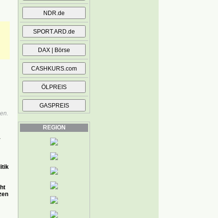
en.
REGION
r
itik
ht
zen