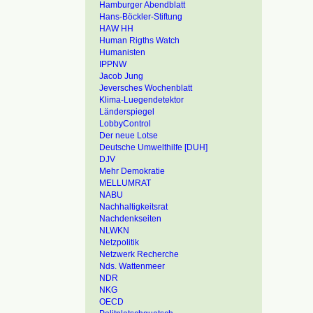
Hamburger Abendblatt
Hans-Böckler-Stiftung
HAW HH
Human Rigths Watch
Humanisten
IPPNW
Jacob Jung
Jeversches Wochenblatt
Klima-Luegendetektor
Länderspiegel
LobbyControl
Der neue Lotse
Deutsche Umwelthilfe [DUH]
DJV
Mehr Demokratie
MELLUMRAT
NABU
Nachhaltigkeitsrat
Nachdenkseiten
NLWKN
Netzpolitik
Netzwerk Recherche
Nds. Wattenmeer
NDR
NKG
OECD