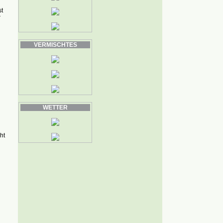
t
r
VERMISCHTES
WETTER
ht