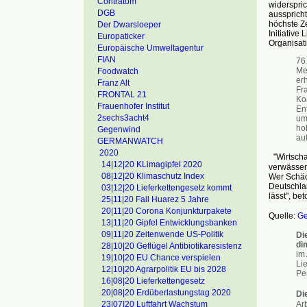
Contratom
widerspric
DGB
ausspricht
höchste Z
Der Dwarsloeper
Initiative
Europaticker
Organisat
Europäische Umweltagentur
FIAN
76
Me
Foodwatch
er
Franz Alt
Fra
FRONTAL 21
Koa
Frauenhofer Institut
En
2sechs3acht4
um
ho
Gegenwind
au
GERMANWATCH
2020
"Wirtschaf
14|12|20 KLimagipfel 2020
verwässern
08|12|20 Klimaschutz Index
Wer Schäd
Deutschla
03|12|20 Lieferkettengesetz kommt
lässt", b
25|11|20 Fall Huarez 5 Jahre
20|11|20 Corona Konjunkturpakete
Quelle:
Ge
13|11|20 Gipfel Entwicklungsbanken
09|11|20 Zeitenwende US-Politik
Di
di
28|10|20 Geflügel Antibiotikaresistenz
im 
19|10|20 EU Chance verspielen
Li
12|10|20 Agrarpolitik EU bis 2028
Pe
16|08|20 Lieferkettengesetz
20|08|20 Erdüberlastungstag 2020
Di
Ar
23|07|20 Luftfahrt Wachstum