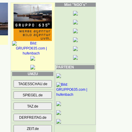
Mixt "NGO´s"
PARTEIEN
UMZU