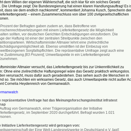
ht dem Willen der eigenen Wählerschaft, die sich klar für ein solches Gesetz
. Die Umfrage zeigt: Die Bundesregierung hat einen klaren Handlungsauftrag! Es is
eit, dass sie dem endlich nachkommt", kommentiert Johanna Kusch, Sprecherin de
 Lieferkettengesetz – einem Zusammenschluss von über 100 zivilgesellschaftlichen
ionen.
 Prozent der Befragten gaben zudem an, dass Betroffene von
nschenrechtsverletzungen mit einem Lieferkettengesetz die Möglichkeit
halten sollten, vor deutschen Gerichten Entschädigungen einzufordern. Die
ge der Haftung ist einer der zentralen Streitpunkte zwischen den
litionsparteien. Wirtschaftsminister Altmaier lehnt eine zivilrechtliche
tschädigungsmöglichkeit ab. Ebenso umstritten ist der Einbezug von
weltbezogenen Sorgfaltspflichten. Die repräsentative Umfrage zeigt auch eine
he Zustimmung
[83 Prozent]
, Umweltaspekte in ein Lieferkettengesetz
fzunehmen.
tsminister Altmaier versucht, das Lieferkettengesetz bis zur Unkenntlichkeit zu
: Ohne eine zivilrechtliche Haftungsregel wäre das Gesetz praktisch wirkungslos.
en verursacht, muss dafür auch geradestehen. Das sehen auch die Menschen in
nd so. Sie möchten ein wirksames Gesetz, das auch Umweltaspekte nicht außer Ac
etont Cornelia Heydenreich von Germanwatch.
rmanwatch
e repräsentative Umfrage hat das Meinungsforschungsinstitut infratest
map
Auftrag von Germanwatch, einer Trägerorganisation der Initiative
eferkettengesetz, im September 2020 durchgeführt. Befragt wurden 1.021
rsonen.
e Initiative Lieferkettengesetz wird getragen von:
beitsgemeinschaft der Eine Welt-Landesnetzwerke in Deutschland e.V.
[agl]
,