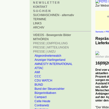
N E W S L E T T E R
Zur Websid
KONTAKT
S-U-C-H-E-N
SUCHMASCHINEN - alternativ
+
TERMINE
LINKS
ARCHIV
Startseite
->
PRE
VIDEOS - Bewegende Bilder
Repräse
MITHÖREN
Lieferk
PRESSE | EMPFEHLUNG
PRESSE | MITTEILUNGEN
PRESSE | UMZU
Abgeordnetenwatch
Woher die
Anzeiger Harlingerland
16|09|2
AMNESTY INTERNATIONAL
ATTAC
Drei von 
AWI
aktuellen
CCC
Prozent d
sorgen mü
CDU WATCH
Ausland h
BUND
sei, dafü
Bund der Steuerzahler
Menschenr
Bürgerinitiativen
Anhänger
auf der A
Campact
unter den
Celle Heute
Contranetz
"Der Wider