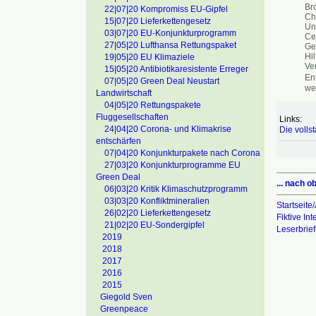
Br
22|07|20 Kompromiss EU-Gipfel
Chr
15|07|20 Lieferkettengesetz
Un
03|07|20 EU-Konjunkturprogramm
Ce
27|05|20 Lufthansa Rettungspaket
Ge
Hi
19|05|20 EU Klimaziele
Ve
15|05|20 Antibiotikaresistente Erreger
En
07|05|20 Green Deal Neustart
wei
Landwirtschaft
04|05|20 Rettungspakete
Fluggesellschaften
Links:
24|04|20 Corona- und Klimakrise
Die volls
entschärfen
07|04|20 Konjunkturpakete nach Corona
27|03|20 Konjunkturprogramme EU
Green Deal
... nach o
06|03|20 Kritik Klimaschutzprogramm
03|03|20 Konfliktmineralien
Startseite/
26|02|20 Lieferkettengesetz
Fiktive In
21|02|20 EU-Sondergipfel
Leserbrie
2019
2018
2017
2016
2015
Giegold Sven
Greenpeace