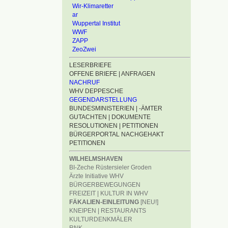
Wir-Klimaretter
ar
Wuppertal Institut
WWF
ZAPP
ZeoZwei
LESERBRIEFE
OFFENE BRIEFE | ANFRAGEN
NACHRUF
WHV DEPPESCHE
GEGENDARSTELLUNG
BUNDESMINISTERIEN | -ÄMTER
GUTACHTEN | DOKUMENTE
RESOLUTIONEN | PETITIONEN
BÜRGERPORTAL NACHGEHAKT
PETITIONEN
WILHELMSHAVEN
BI-Zeche Rüstersieler Groden
Ärzte Initiative WHV
BÜRGERBEWEGUNGEN
FREIZEIT | KULTUR IN WHV
FÄKALIEN-EINLEITUNG
[NEU!]
KNEIPEN | RESTAURANTS
KULTURDENKMÄLER