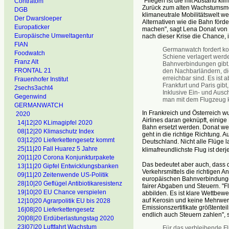
"Fliegen ist die mit Abstand kli
Contratom
Zurück zum alten Wachstumsmode
DGB
klimaneutrale Mobilitätswelt we
Der Dwarsloeper
Alternativen wie die Bahn förd
Europaticker
machen", sagt Lena Donat von
Europäische Umweltagentur
nach dieser Krise die Chance, 
FIAN
Germanwatch fordert kon
Foodwatch
Schiene verlagert werde
Franz Alt
Bahnverbindungen gibt. 
FRONTAL 21
den Nachbarländern, die
erreichbar sind. Es ist
Frauenhofer Institut
Frankfurt und Paris gib
2sechs3acht4
Inklusive Ein- und Ausc
Gegenwind
man mit dem Flugzeug k
GERMANWATCH
In Frankreich und Österreich w
2020
Airlines daran geknüpft, einige
14|12|20 KLimagipfel 2020
Bahn ersetzt werden. Donat wei
08|12|20 Klimaschutz Index
geht in die richtige Richtung.
03|12|20 Lieferkettengesetz kommt
Deutschland. Nicht alle Flüge la
25|11|20 Fall Huarez 5 Jahre
klimafreundlichste Flug ist derj
20|11|20 Corona Konjunkturpakete
Das bedeutet aber auch, dass d
13|11|20 Gipfel Entwicklungsbanken
Verkehrsmittels die richtigen 
09|11|20 Zeitenwende US-Politik
europäischen Bahnverbindungen
28|10|20 Geflügel Antibiotikaresistenz
fairer Abgaben und Steuern. "
19|10|20 EU Chance verspielen
abbilden. Es ist klare Wettbew
auf Kerosin und keine Mehrwert
12|10|20 Agrarpolitik EU bis 2028
Emissionszertifikate größtentei
16|08|20 Lieferkettengesetz
endlich auch Steuern zahlen", 
20|08|20 Erdüberlastungstag 2020
23|07|20 Luftfahrt Wachstum
Für das verbleibende Fl