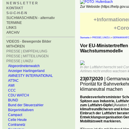
N E W S L E T T E R
Zur Webside (https://help.gov.u
KONTAKT
S-U-C-H-E-N
SUCHMASCHINEN - alternativ
+Informatione
TERMINE
+Coro
LINKS
ARCHIV
Startseite
->
PRESSE | UMZU
->
GERMANWAT
VIDEOS - Bewegende Bilder
Vor EU-Ministertreffen 
MITHÖREN
Wachstumsmodell«
PRESSE | EMPFEHLUNG
PRESSE | MITTEILUNGEN
PRESSE | UMZU
Abgeordnetenwatch
In der Luftfahrt herrscht seit 
Anzeiger Harlingerland
Airlines nicht endlos wachsen 
AMNESTY INTERNATIONAL
23|07|2020
| Germanwatc
ATTAC
Priorität für Bahnverkeh
AWI
klimaneutral machen
CCC
CDU WATCH
Bundesverkehrsminister Sche
BUND
Spitzen aus Industrie, Luftf
zum Luftfahrt-Gipfel
[Aviation
Bund der Steuerzahler
klimafreundlicheren und kris
Bürgerinitiativen
Einbruch der Luftfahrt berat
Campact
Entwicklungsorganisation Ger
Celle Heute
Mobilitätswelt markieren.
Contranetz