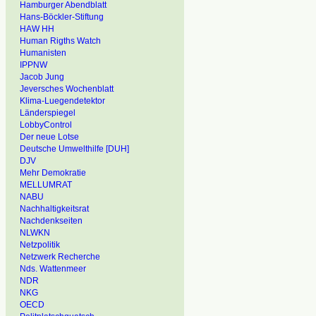
Hamburger Abendblatt
Hans-Böckler-Stiftung
HAW HH
Human Rigths Watch
Humanisten
IPPNW
Jacob Jung
Jeversches Wochenblatt
Klima-Luegendetektor
Länderspiegel
LobbyControl
Der neue Lotse
Deutsche Umwelthilfe [DUH]
DJV
Mehr Demokratie
MELLUMRAT
NABU
Nachhaltigkeitsrat
Nachdenkseiten
NLWKN
Netzpolitik
Netzwerk Recherche
Nds. Wattenmeer
NDR
NKG
OECD