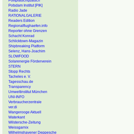
Politplatschquatsch
Potsdam Institut [PIK]
Radio Jade
RATIONALGALERIE
Readers Edition
Regionalflughaefen.info
Reporter ohne Grenzen
Schacht Konrad
Schlicktown-Magazin
Shipbreaking Platform
Selenz, Hans-Joachim
SLOWFOOD
Solarenergie Förderverein
STERN
Stopp Rechts
Tacheles e. V.
Tagesschau.de
Transparency
Umweltinstitut München
UNI-INFO
Verbraucherzentrale
ver.di
Wangerooge Aktuell
Waterkant
Wilstersche-Zeitung
Weissgarnix
Wilhelmshavener Deppesche