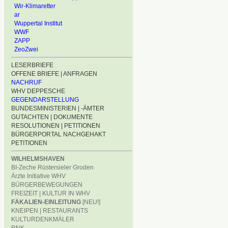
Wir-Klimaretter
ar
Wuppertal Institut
WWF
ZAPP
ZeoZwei
LESERBRIEFE
OFFENE BRIEFE | ANFRAGEN
NACHRUF
WHV DEPPESCHE
GEGENDARSTELLUNG
BUNDESMINISTERIEN | -ÄMTER
GUTACHTEN | DOKUMENTE
RESOLUTIONEN | PETITIONEN
BÜRGERPORTAL NACHGEHAKT
PETITIONEN
WILHELMSHAVEN
BI-Zeche Rüstersieler Groden
Ärzte Initiative WHV
BÜRGERBEWEGUNGEN
FREIZEIT | KULTUR IN WHV
FÄKALIEN-EINLEITUNG
[NEU!]
KNEIPEN | RESTAURANTS
KULTURDENKMÄLER