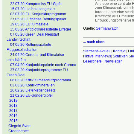
Antriebe eine zentrale 
22|07|20 Kompromiss EU-Gipfel
zum Klimaschutz versch
15|07|20 Lieferkettengesetz
fordert daher eine schr
03|07|20 EU-Konjunkturprogramm
Kraftstoffe aus Erneue
27|05|20 Lufthansa Rettungspaket
Entwicklungsoffensive fü
19|05|20 EU Klimaziele
Quelle:
Germanwatch
15|05|20 Antibiotikaresistente Erreger
07|05|20 Green Deal Neustart
Landwirtschaft
... nach oben
04|05|20 Rettungspakete
Fluggesellschaften
Startseite/Aktuell
|
Kontakt
|
Lin
24|04|20 Corona- und Klimakrise
Fiktive Interviews
|
Schicken Sie
entschärfen
Leserbriefe
|
Newsletter
|
07|04|20 Konjunkturpakete nach Corona
27|03|20 Konjunkturprogramme EU
Green Deal
06|03|20 Kritik Klimaschutzprogramm
03|03|20 Konfliktmineralien
26|02|20 Lieferkettengesetz
21|02|20 EU-Sondergipfel
2019
2018
2017
2016
2015
Giegold Sven
Greenpeace