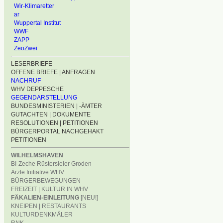
Wir-Klimaretter
ar
Wuppertal Institut
WWF
ZAPP
ZeoZwei
LESERBRIEFE
OFFENE BRIEFE | ANFRAGEN
NACHRUF
WHV DEPPESCHE
GEGENDARSTELLUNG
BUNDESMINISTERIEN | -ÄMTER
GUTACHTEN | DOKUMENTE
RESOLUTIONEN | PETITIONEN
BÜRGERPORTAL NACHGEHAKT
PETITIONEN
WILHELMSHAVEN
BI-Zeche Rüstersieler Groden
Ärzte Initiative WHV
BÜRGERBEWEGUNGEN
FREIZEIT | KULTUR IN WHV
FÄKALIEN-EINLEITUNG
[NEU!]
KNEIPEN | RESTAURANTS
KULTURDENKMÄLER