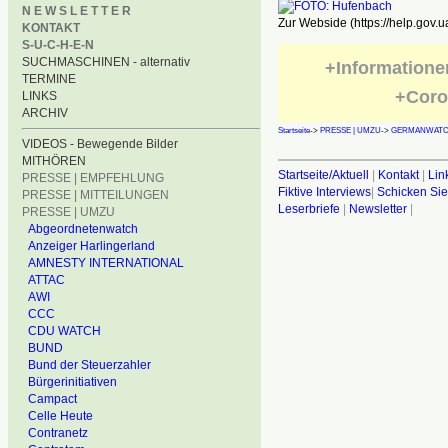
N E W S L E T T E R
Zur Webside (https://help.gov.u
KONTAKT
S-U-C-H-E-N
SUCHMASCHINEN - alternativ
+Informatione
TERMINE
+Coro
LINKS
ARCHIV
Startseite
->
PRESSE | UMZU
->
GERMANWAT
VIDEOS - Bewegende Bilder
MITHÖREN
Startseite/Aktuell
|
Kontakt
|
Lin
PRESSE | EMPFEHLUNG
Fiktive Interviews
|
Schicken Sie
PRESSE | MITTEILUNGEN
Leserbriefe
|
Newsletter
|
PRESSE | UMZU
Abgeordnetenwatch
Anzeiger Harlingerland
AMNESTY INTERNATIONAL
ATTAC
AWI
CCC
CDU WATCH
BUND
Bund der Steuerzahler
Bürgerinitiativen
Campact
Celle Heute
Contranetz