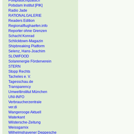
Politplatschquatsch
Potsdam Institut [PIK]
Radio Jade
RATIONALGALERIE
Readers Edition
Regionalflughaefen.info
Reporter ohne Grenzen
Schacht Konrad
Schlicktown-Magazin
Shipbreaking Platform
Selenz, Hans-Joachim
SLOWFOOD
Solarenergie Förderverein
STERN
Stopp Rechts
Tacheles e. V.
Tagesschau.de
Transparency
Umweltinstitut München
UNI-INFO
Verbraucherzentrale
ver.di
Wangerooge Aktuell
Waterkant
Wilstersche-Zeitung
Weissgarnix
Wilhelmshavener Deppesche