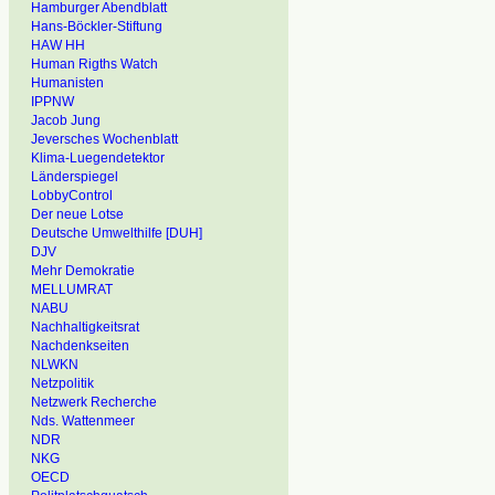
Hamburger Abendblatt
Hans-Böckler-Stiftung
HAW HH
Human Rigths Watch
Humanisten
IPPNW
Jacob Jung
Jeversches Wochenblatt
Klima-Luegendetektor
Länderspiegel
LobbyControl
Der neue Lotse
Deutsche Umwelthilfe [DUH]
DJV
Mehr Demokratie
MELLUMRAT
NABU
Nachhaltigkeitsrat
Nachdenkseiten
NLWKN
Netzpolitik
Netzwerk Recherche
Nds. Wattenmeer
NDR
NKG
OECD