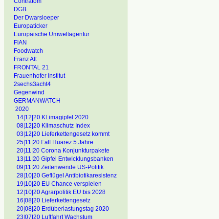
Contratom
DGB
Der Dwarsloeper
Europaticker
Europäische Umweltagentur
FIAN
Foodwatch
Franz Alt
FRONTAL 21
Frauenhofer Institut
2sechs3acht4
Gegenwind
GERMANWATCH
2020
14|12|20 KLimagipfel 2020
08|12|20 Klimaschutz Index
03|12|20 Lieferkettengesetz kommt
25|11|20 Fall Huarez 5 Jahre
20|11|20 Corona Konjunkturpakete
13|11|20 Gipfel Entwicklungsbanken
09|11|20 Zeitenwende US-Politik
28|10|20 Geflügel Antibiotikaresistenz
19|10|20 EU Chance verspielen
12|10|20 Agrarpolitik EU bis 2028
16|08|20 Lieferkettengesetz
20|08|20 Erdüberlastungstag 2020
23|07|20 Luftfahrt Wachstum