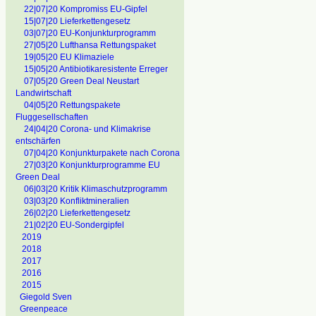
22|07|20 Kompromiss EU-Gipfel
15|07|20 Lieferkettengesetz
03|07|20 EU-Konjunkturprogramm
27|05|20 Lufthansa Rettungspaket
19|05|20 EU Klimaziele
15|05|20 Antibiotikaresistente Erreger
07|05|20 Green Deal Neustart
Landwirtschaft
04|05|20 Rettungspakete
Fluggesellschaften
24|04|20 Corona- und Klimakrise
entschärfen
07|04|20 Konjunkturpakete nach Corona
27|03|20 Konjunkturprogramme EU
Green Deal
06|03|20 Kritik Klimaschutzprogramm
03|03|20 Konfliktmineralien
26|02|20 Lieferkettengesetz
21|02|20 EU-Sondergipfel
2019
2018
2017
2016
2015
Giegold Sven
Greenpeace