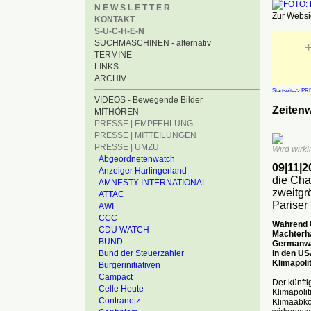
N E W S L E T T E R
Zur Websid
KONTAKT
S-U-C-H-E-N
SUCHMASCHINEN - alternativ
+
TERMINE
LINKS
ARCHIV
Startseite
->
PRE
VIDEOS - Bewegende Bilder
Zeitenw
MITHÖREN
PRESSE | EMPFEHLUNG
PRESSE | MITTEILUNGEN
PRESSE | UMZU
Wird wirkl
Abgeordnetenwatch
09|11|2
Anzeiger Harlingerland
die Chan
AMNESTY INTERNATIONAL
zweitgr
ATTAC
Parise
AWI
CCC
Während U
CDU WATCH
Machterha
BUND
Germanwat
in den USA
Bund der Steuerzahler
Klimapoli
Bürgerinitiativen
Campact
Der künft
Celle Heute
Klimapolit
Contranetz
Klimaabko