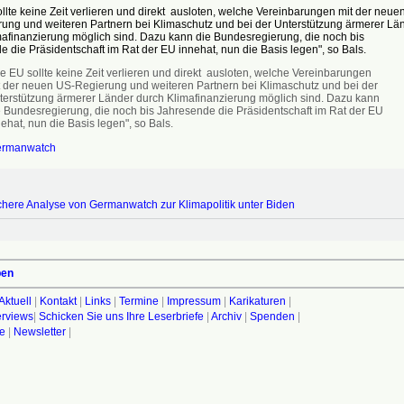
llte keine Zeit verlieren und direkt ausloten, welche Vereinbarungen mit der neue
ung und weiteren Partnern bei Klimaschutz und bei der Unterstützung ärmerer Lä
mafinanzierung möglich sind. Dazu kann die Bundesregierung, die noch bis
 die Präsidentschaft im Rat der EU innehat, nun die Basis legen", so Bals.
e EU sollte keine Zeit verlieren und direkt ausloten, welche Vereinbarungen
t der neuen US-Regierung und weiteren Partnern bei Klimaschutz und bei der
terstützung ärmerer Länder durch Klimafinanzierung möglich sind. Dazu kann
e Bundesregierung, die noch bis Jahresende die Präsidentschaft im Rat der EU
ehat, nun die Basis legen", so Bals.
rmanwatch
chere Analyse von Germanwatch zur Klimapolitik unter Biden
ben
Aktuell
|
Kontakt
|
Links
|
Termine
|
Impressum
|
Karikaturen
|
terviews
|
Schicken Sie uns Ihre Leserbriefe
|
Archiv
|
Spenden
|
fe
|
Newsletter
|