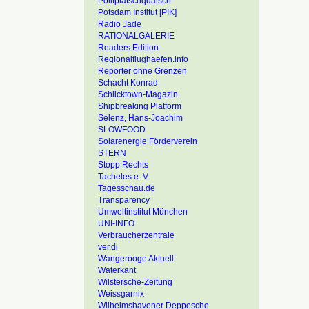
Politplatschquatsch
Potsdam Institut [PIK]
Radio Jade
RATIONALGALERIE
Readers Edition
Regionalflughaefen.info
Reporter ohne Grenzen
Schacht Konrad
Schlicktown-Magazin
Shipbreaking Platform
Selenz, Hans-Joachim
SLOWFOOD
Solarenergie Förderverein
STERN
Stopp Rechts
Tacheles e. V.
Tagesschau.de
Transparency
Umweltinstitut München
UNI-INFO
Verbraucherzentrale
ver.di
Wangerooge Aktuell
Waterkant
Wilstersche-Zeitung
Weissgarnix
Wilhelmshavener Deppesche