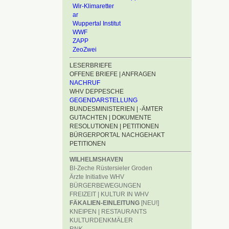
Wir-Klimaretter
ar
Wuppertal Institut
WWF
ZAPP
ZeoZwei
LESERBRIEFE
OFFENE BRIEFE | ANFRAGEN
NACHRUF
WHV DEPPESCHE
GEGENDARSTELLUNG
BUNDESMINISTERIEN | -ÄMTER
GUTACHTEN | DOKUMENTE
RESOLUTIONEN | PETITIONEN
BÜRGERPORTAL NACHGEHAKT
PETITIONEN
WILHELMSHAVEN
BI-Zeche Rüstersieler Groden
Ärzte Initiative WHV
BÜRGERBEWEGUNGEN
FREIZEIT | KULTUR IN WHV
FÄKALIEN-EINLEITUNG
[NEU!]
KNEIPEN | RESTAURANTS
KULTURDENKMÄLER