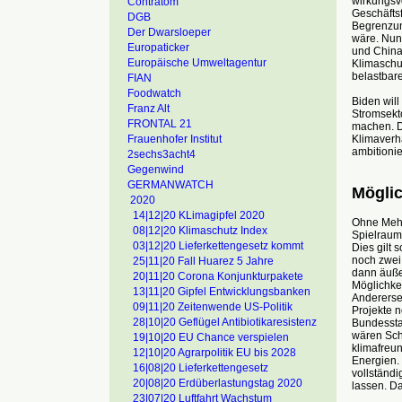
wirkungsvo
Contratom
Geschäfts
DGB
Begrenzun
Der Dwarsloeper
wäre. Nun
Europaticker
und China 
Europäische Umweltagentur
Klimaschu
belastbar
FIAN
Foodwatch
Biden will
Franz Alt
Stromsekt
FRONTAL 21
machen. Da
Klimaverh
Frauenhofer Institut
ambitioni
2sechs3acht4
Gegenwind
GERMANWATCH
Möglic
2020
14|12|20 KLimagipfel 2020
Ohne Mehr
08|12|20 Klimaschutz Index
Spielraum
03|12|20 Lieferkettengesetz kommt
Dies gilt
noch zwei
25|11|20 Fall Huarez 5 Jahre
dann äuße
20|11|20 Corona Konjunkturpakete
Möglichkei
13|11|20 Gipfel Entwicklungsbanken
Anderersei
09|11|20 Zeitenwende US-Politik
Projekte 
28|10|20 Geflügel Antibiotikaresistenz
Bundessta
wären Schr
19|10|20 EU Chance verspielen
klimafreun
12|10|20 Agrarpolitik EU bis 2028
Energien. 
16|08|20 Lieferkettengesetz
vollständ
20|08|20 Erdüberlastungstag 2020
lassen. Da
23|07|20 Luftfahrt Wachstum