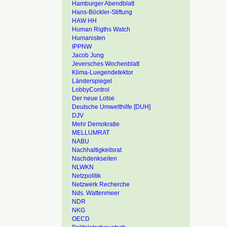
Hamburger Abendblatt
Hans-Böckler-Stiftung
HAW HH
Human Rigths Watch
Humanisten
IPPNW
Jacob Jung
Jeversches Wochenblatt
Klima-Luegendetektor
Länderspiegel
LobbyControl
Der neue Lotse
Deutsche Umwelthilfe [DUH]
DJV
Mehr Demokratie
MELLUMRAT
NABU
Nachhaltigkeitsrat
Nachdenkseiten
NLWKN
Netzpolitik
Netzwerk Recherche
Nds. Wattenmeer
NDR
NKG
OECD