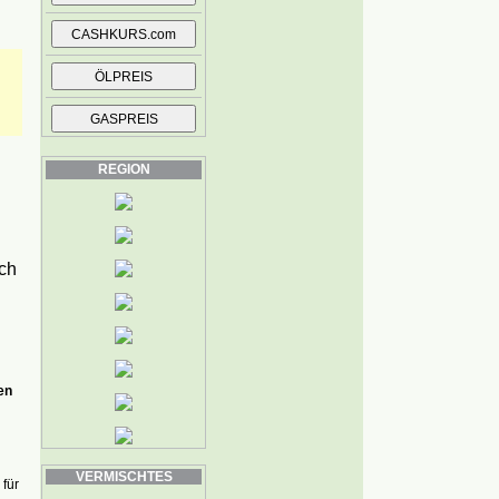
REGION
ch
en
VERMISCHTES
für