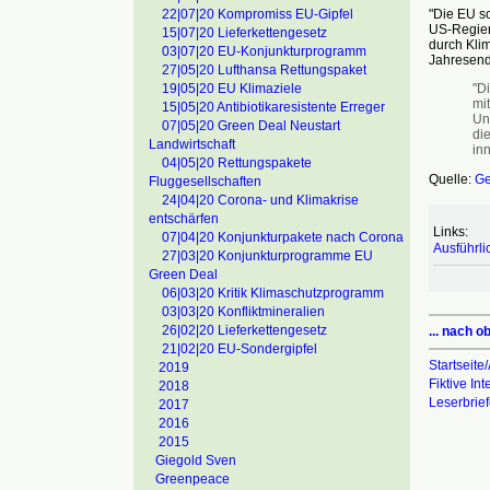
"Die EU so
22|07|20 Kompromiss EU-Gipfel
US-Regier
15|07|20 Lieferkettengesetz
durch Kli
03|07|20 EU-Konjunkturprogramm
Jahresende
27|05|20 Lufthansa Rettungspaket
"Di
19|05|20 EU Klimaziele
mi
15|05|20 Antibiotikaresistente Erreger
Un
07|05|20 Green Deal Neustart
di
Landwirtschaft
inn
04|05|20 Rettungspakete
Quelle:
Ge
Fluggesellschaften
24|04|20 Corona- und Klimakrise
entschärfen
Links:
07|04|20 Konjunkturpakete nach Corona
Ausführli
27|03|20 Konjunkturprogramme EU
Green Deal
06|03|20 Kritik Klimaschutzprogramm
03|03|20 Konfliktmineralien
26|02|20 Lieferkettengesetz
... nach o
21|02|20 EU-Sondergipfel
Startseite/
2019
Fiktive In
2018
Leserbrie
2017
2016
2015
Giegold Sven
Greenpeace