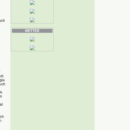
U
uch
WETTER
r
zt.
gia
auch
k.
en
at
ich
n