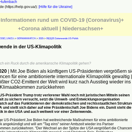
e (https://help.gov.ua/):
[Hilfe für die Ukraine]
Informationen rund um COVID-19 (Coronavirus)+
+Corona aktuell | Niedersachsen+
SSE | UMZU
->
GERMANWATCH
->
2020
->
09|11|20 Zeitenwende US-Politik
ende in der US-Klimapolitik
ich ein Ruck durch die amerikansche Klimapolitik gehen?
020
| Mit Joe Biden als künftigem US-Präsidenten vergrößern si
cen für eine ambitionierte internationale Klimapolitik gewaltig |
ößter CO2-Emittent der Welt wird kurz nach Ausstieg wieder ins
r Klimaabkommen zurückkehren
S-Präsident Trump trotz verlorener Wahl noch mit juristischen Mitteln seinen
lt zu sichern versucht, setzt die Umwelt- und Entwicklungsorganisation
ch auf das Funktionieren der demokratischen und rechtsstaatlichen Struktur
 und stellt sich daher auf eine Präsidentschaft Joe Bidens ein. Damit steht die
tik in den USA und auch weltweit vor einer Zeitenwende.
ige US-Präsident Joe Biden hat weitreichende Maßnahmen für eine ambitionierte
ik angekündigt und will am "Tag eins" seiner Amtszeit wieder ins Pariser
mmen zurückkehren. "Der Wechsel an der Spitze der USA vergrößert die Chancen 