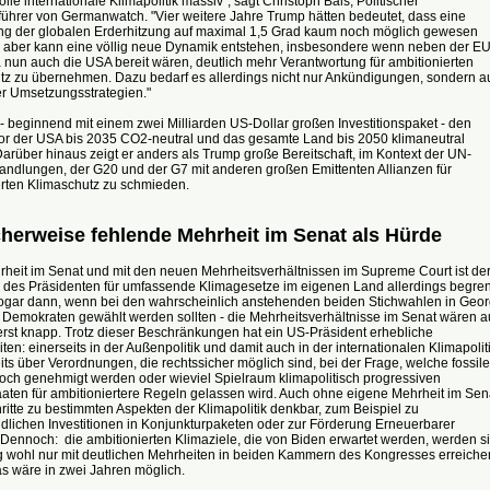
lle internationale Klimapolitik massiv", sagt Christoph Bals, Politischer
führer von Germanwatch. "Vier weitere Jahre Trump hätten bedeutet, dass eine
g der globalen Erderhitzung auf maximal 1,5 Grad kaum noch möglich gewesen
 aber kann eine völlig neue Dynamik entstehen, insbesondere wenn neben der E
nun auch die USA bereit wären, deutlich mehr Verantwortung für ambitionierten
tz zu übernehmen. Dazu bedarf es allerdings nicht nur Ankündigungen, sondern a
er Umsetzungsstrategien."
 - beginnend mit einem zwei Milliarden US-Dollar großen Investitionspaket - den
or der USA bis 2035 CO2-neutral und das gesamte Land bis 2050 klimaneutral
rüber hinaus zeigt er anders als Trump große Bereitschaft, im Kontext der UN-
andlungen, der G20 und der G7 mit anderen großen Emittenten Allianzen für
erten Klimaschutz zu schmieden.
herweise fehlende Mehrheit im Senat als Hürde
heit im Senat und mit den neuen Mehrheitsverhältnissen im Supreme Court ist de
 des Präsidenten für umfassende Klimagesetze im eigenen Land allerdings begren
 sogar dann, wenn bei den wahrscheinlich anstehenden beiden Stichwahlen in Geor
 Demokraten gewählt werden sollten - die Mehrheitsverhältnisse im Senat wären 
rst knapp. Trotz dieser Beschränkungen hat ein US-Präsident erhebliche
ten: einerseits in der Außenpolitik und damit auch in der internationalen Klimapoliti
ts über Verordnungen, die rechtssicher möglich sind, bei der Frage, welche fossil
noch genehmigt werden oder wieviel Spielraum klimapolitisch progressiven
aten für ambitioniertere Regeln gelassen wird. Auch ohne eigene Mehrheit im Sen
itte zu bestimmten Aspekten der Klimapolitik denkbar, zum Beispiel zu
dlichen Investitionen in Konjunkturpaketen oder zur Förderung Erneuerbarer
Dennoch: die ambitionierten Klimaziele, die von Biden erwartet werden, werden s
ig wohl nur mit deutlichen Mehrheiten in beiden Kammern des Kongresses erreiche
s wäre in zwei Jahren möglich.