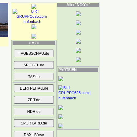
Mixt "NGO´s"
UMZU
PARTEIEN