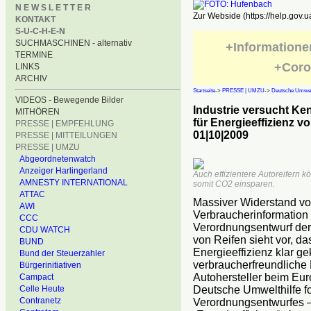
N E W S L E T T E R
Zur Webside (https://help.gov.u
KONTAKT
S-U-C-H-E-N
SUCHMASCHINEN - alternativ
+Informatione
TERMINE
+Coro
LINKS
ARCHIV
Startseite
->
PRESSE | UMZU
->
Deutsche Umwelt
VIDEOS - Bewegende Bilder
Industrie versucht Ke
MITHÖREN
für Energieeffizienz v
PRESSE | EMPFEHLUNG
01|10|2009
PRESSE | MITTEILUNGEN
PRESSE | UMZU
Abgeordnetenwatch
Anzeiger Harlingerland
Auch effizientere Autoreifern 
AMNESTY INTERNATIONAL
somit CO2 einsparen.
ATTAC
Massiver Widerstand von
AWI
Verbraucherinformation 
CCC
Verordnungsentwurf de
CDU WATCH
von Reifen sieht vor, da
BUND
Energieeffizienz klar 
Bund der Steuerzahler
verbraucherfreundliche 
Bürgerinitiativen
Autohersteller beim Eu
Campact
Celle Heute
Deutsche Umwelthilfe f
Contranetz
Verordnungsentwurfes –