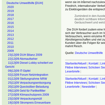
wenn sie im Internet nachzulesen
Deutsche Umwelthilfe [DUH]
Friedrich, internationaler Ver
2020
zu Elektrogeräten die entspre
2019
2018
Zumindest in den Ausst
2017
deutlich sichtbare Info
Geräuschwert und welc
2016
2015
Die DUH fordert zudem eine h
2014
sich der Verbraucher auch im Vo
2013
Verbrauchers, wenn einzelne Rei
2012
Abrolleigenschaften und viel z
Kunden über die Folgen für se
2011
mahnt Resch.
2010
2009
Quelle:
Deutsche Umwelthilfe
23|12|09 DUH Bilanz 2009
22|12|09 Atomaufseher
11|12|09 Diesel-Lobby scheitert vor
Startseite/Aktuell
|
Kontakt
|
Lin
Gericht
Fiktive Interviews
|
Schicken Sie
09|12|09 IT-Gipfel
Leserbriefe
|
02|12|09 Forum Netzintegration
Startseite/Aktuell
|
Kontakt
|
Lin
01|12|09 Stellungnahme NRW
Fiktive Interviews
|
Schicken Sie
25|11|09 Verpackungsentsorgung
Leserbriefe
|
Newsletter
|
20|11|09 Quecksilber-Belastung
09|11|09 Geld für Partikelfilter
27|10|09 Klimaschutzpreis 2009
23|10|09 Verpackungsmüll
19|10|09 Strompreis Erneuerbare