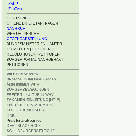
ZAPP
ZeoZwei
LESERBRIEFE
OFFENE BRIEFE | ANFRAGEN
NACHRUF
WHV DEPPESCHE
GEGENDARSTELLUNG
BUNDESMINISTERIEN | -ÄMTER
GUTACHTEN | DOKUMENTE
RESOLUTIONEN | PETITIONEN
BÜRGERPORTAL NACHGEHAKT
PETITIONEN
WILHELMSHAVEN
BI-Zeche Rüstersieler Groden
Ärzte Initiative WHV
BÜRGERBEWEGUNGEN
FREIZEIT | KULTUR IN WHV
FÄKALIEN-EINLEITUNG
[NEU!]
KNEIPEN | RESTAURANTS
KULTURDENKMÄLER
RNK
Preis für Zivilcourage
DEEP BLACK HOLE
SCHILDBÜRGERSTREICHE