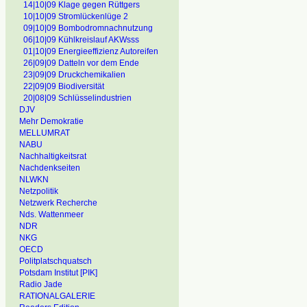
14|10|09 Klage gegen Rüttgers
10|10|09 Stromlückenlüge 2
09|10|09 Bombodromnachnutzung
06|10|09 Kühlkreislauf AKWsss
01|10|09 Energieeffizienz Autoreifen
26|09|09 Datteln vor dem Ende
23|09|09 Druckchemikalien
22|09|09 Biodiversität
20|08|09 Schlüsselindustrien
DJV
Mehr Demokratie
MELLUMRAT
NABU
Nachhaltigkeitsrat
Nachdenkseiten
NLWKN
Netzpolitik
Netzwerk Recherche
Nds. Wattenmeer
NDR
NKG
OECD
Politplatschquatsch
Potsdam Institut [PIK]
Radio Jade
RATIONALGALERIE