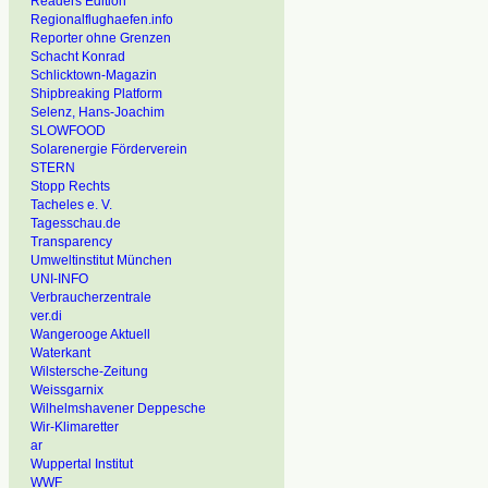
Readers Edition
Regionalflughaefen.info
Reporter ohne Grenzen
Schacht Konrad
Schlicktown-Magazin
Shipbreaking Platform
Selenz, Hans-Joachim
SLOWFOOD
Solarenergie Förderverein
STERN
Stopp Rechts
Tacheles e. V.
Tagesschau.de
Transparency
Umweltinstitut München
UNI-INFO
Verbraucherzentrale
ver.di
Wangerooge Aktuell
Waterkant
Wilstersche-Zeitung
Weissgarnix
Wilhelmshavener Deppesche
Wir-Klimaretter
ar
Wuppertal Institut
WWF