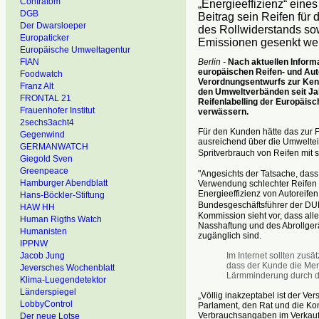
Contratom
„Energieeffizienz“ eine
DGB
Beitrag sein Reifen für
Der Dwarsloeper
des Rollwiderstands sow
Europaticker
Emissionen gesenkt we
Europäische Umweltagentur
Berlin -
Nach aktuellen Inform
FIAN
europäischen Reifen- und Aut
Foodwatch
Verordnungsentwurfs zur Kenn
Franz Alt
den Umweltverbänden seit Jah
FRONTAL 21
Reifenlabelling der Europäisc
Frauenhofer Institut
verwässern.
2sechs3acht4
Für den Kunden hätte das zur Fo
Gegenwind
ausreichend über die Umweltei
GERMANWATCH
Spritverbrauch von Reifen mit
Giegold Sven
Greenpeace
"Angesichts der Tatsache, das
Hamburger Abendblatt
Verwendung schlechter Reifen 
Energieeffizienz von Autoreife
Hans-Böckler-Stiftung
Bundesgeschäftsführer der DU
HAW HH
Kommission sieht vor, dass all
Human Rigths Watch
Nasshaftung und des Abrollge
Humanisten
zugänglich sind.
IPPNW
Im Internet sollten zusä
Jacob Jung
dass der Kunde die Men
Jeversches Wochenblatt
Lärmminderung durch de
Klima-Luegendetektor
Länderspiegel
„Völlig inakzeptabel ist der Ve
LobbyControl
Parlament, den Rat und die K
Verbrauchsangaben im Verkaufs
Der neue Lotse