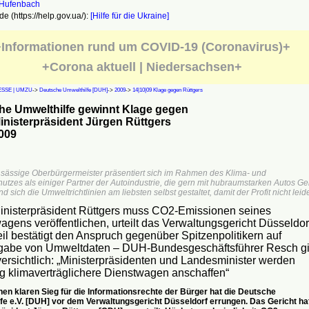
e (https://help.gov.ua/):
[Hilfe für die Ukraine]
Informationen rund um COVID-19 (Coronavirus)+
+Corona aktuell | Niedersachsen+
SSE | UMZU
->
Deutsche Umwelthilfe [DUH]
->
2009
->
14|10|09 Klage gegen Rüttgers
he Umwelthilfe gewinnt Klage gegen
nisterpräsident Jürgen Rüttgers
009
nsässige Oberbürgermeister präsentiert sich im Rahmen des Klima- und
tzes als einiger Partner der Autoindustrie, die gern mit hubraumstarken Autos Ge
d sich die Umweltrichtlinien am liebsten selbst gestaltet, damit der Profit nicht leide
isterpräsident Rüttgers muss CO2-Emissionen seines
agens veröffentlichen, urteilt das Verwaltungsgericht Düsseldor
eil bestätigt den Anspruch gegenüber Spitzenpolitikern auf
abe von Umweltdaten – DUH-Bundesgeschäftsführer Resch gi
versichtlich: „Ministerpräsidenten und Landesminister werden
ig klimaverträglichere Dienstwagen anschaffen“
en klaren Sieg für die Informationsrechte der Bürger hat die Deutsche
fe e.V. [DUH] vor dem Verwaltungsgericht Düsseldorf errungen. Das Gericht ha