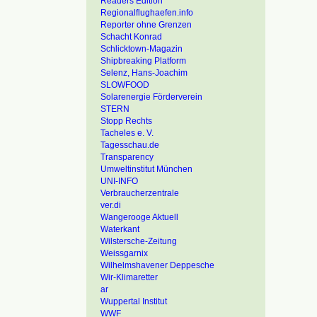
Readers Edition
Regionalflughaefen.info
Reporter ohne Grenzen
Schacht Konrad
Schlicktown-Magazin
Shipbreaking Platform
Selenz, Hans-Joachim
SLOWFOOD
Solarenergie Förderverein
STERN
Stopp Rechts
Tacheles e. V.
Tagesschau.de
Transparency
Umweltinstitut München
UNI-INFO
Verbraucherzentrale
ver.di
Wangerooge Aktuell
Waterkant
Wilstersche-Zeitung
Weissgarnix
Wilhelmshavener Deppesche
Wir-Klimaretter
ar
Wuppertal Institut
WWF