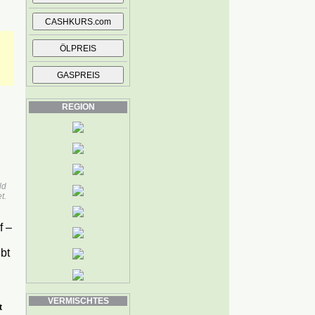
REGION
ld
t.
f –
bt
VERMISCHTES
t