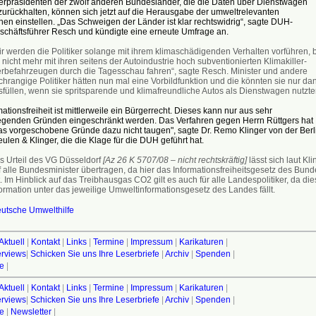
terpräsidenten der zwölf anderen Bundesländer, die die Daten über Dienstwagen
zurückhalten, können sich jetzt auf die Herausgabe der umweltrelevanten
nen einstellen. „Das Schweigen der Länder ist klar rechtswidrig“, sagte DUH-
chäftsführer Resch und kündigte eine erneute Umfrage an.
ir werden die Politiker solange mit ihrem klimaschädigenden Verhalten vorführen, b
 nicht mehr mit ihren seitens der Autoindustrie hoch subventionierten Klimakiller-
rbefahrzeugen durch die Tagesschau fahren“, sagte Resch. Minister und andere
hrangige Politiker hätten nun mal eine Vorbildfunktion und die könnten sie nur da
sfüllen, wenn sie spritsparende und klimafreundliche Autos als Dienstwagen nutzte
mationsfreiheit ist mittlerweile ein Bürgerrecht. Dieses kann nur aus sehr
genden Gründen eingeschränkt werden. Das Verfahren gegen Herrn Rüttgers hat
as vorgeschobene Gründe dazu nicht taugen", sagte Dr. Remo Klinger von der Berl
ulen & Klinger, die die Klage für die DUH geführt hat.
s Urteil des VG Düsseldorf
[Az 26 K 5707/08 – nicht rechtskräftig]
lässt sich laut Kli
f alle Bundesminister übertragen, da hier das Informationsfreiheitsgesetz des Bund
t. Im Hinblick auf das Treibhausgas CO2 gilt es auch für alle Landespolitiker, da die
ormation unter das jeweilige Umweltinformationsgesetz des Landes fällt.
utsche Umwelthilfe
Aktuell
|
Kontakt
|
Links
|
Termine
|
Impressum
|
Karikaturen
|
terviews
|
Schicken Sie uns Ihre Leserbriefe
|
Archiv
|
Spenden
|
fe
|
Aktuell
|
Kontakt
|
Links
|
Termine
|
Impressum
|
Karikaturen
|
terviews
|
Schicken Sie uns Ihre Leserbriefe
|
Archiv
|
Spenden
|
fe
|
Newsletter
|