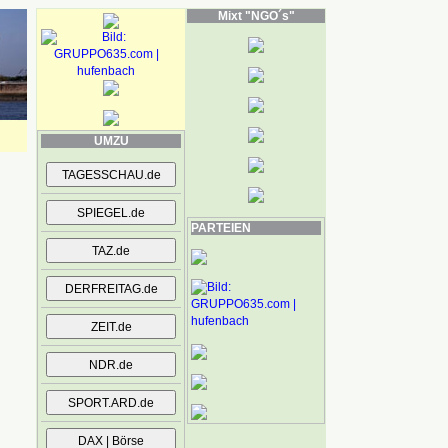
Mixt "NGO´s"
UMZU
PARTEIEN