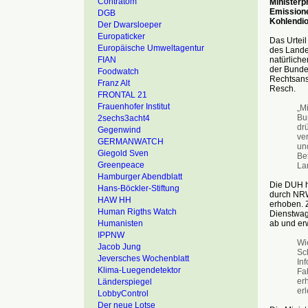
Contratom
Ministerp
Emissione
DGB
Kohlendio
Der Dwarsloeper
Europaticker
Das Urtei
Europäische Umweltagentur
des Lande
natürlich
FIAN
der Bundes
Foodwatch
Rechtsans
Franz Alt
Resch.
FRONTAL 21
Frauenhofer Institut
„M
Bu
2sechs3acht4
dr
Gegenwind
ver
GERMANWATCH
un
Giegold Sven
Be
Greenpeace
La
Hamburger Abendblatt
Die DUH h
Hans-Böckler-Stiftung
durch NRW
HAW HH
erhoben. 
Human Rigths Watch
Dienstwag
ab und er
Humanisten
IPPNW
Wi
Jacob Jung
Sch
Jeversches Wochenblatt
In
Klima-Luegendetektor
Fa
er
Länderspiegel
erl
LobbyControl
Der neue Lotse