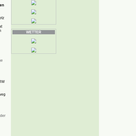
den
etz
at
n
WETTER
ge
NRW
dweg
 der