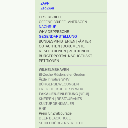
ZAPP
ZeoZwei
LESERBRIEFE
OFFENE BRIEFE | ANFRAGEN
NACHRUF
WHV DEPPESCHE
GEGENDARSTELLUNG
BUNDESMINISTERIEN | -ÄMTER
GUTACHTEN | DOKUMENTE
RESOLUTIONEN | PETITIONEN
BÜRGERPORTAL NACHGEHAKT
PETITIONEN
WILHELMSHAVEN
BI-Zeche Rüstersieler Groden
Ärzte Initiative WHV
BÜRGERBEWEGUNGEN
FREIZEIT | KULTUR IN WHV
FÄKALIEN-EINLEITUNG
[NEU!]
KNEIPEN | RESTAURANTS
KULTURDENKMÄLER
RNK
Preis für Zivilcourage
DEEP BLACK HOLE
SCHILDBÜRGERSTREICHE