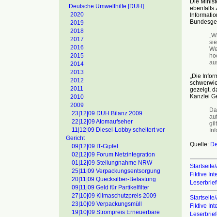
Die Minis
Deutsche Umwelthilfe [DUH]
ebenfalls 
2020
Informatio
Bundesges
2019
2018
„W
2017
sie
2016
We
hoc
2015
au
2014
2013
„Die Infor
2012
schwerwie
2011
gezeigt, d
Kanzlei Ge
2010
2009
Da
23|12|09 DUH Bilanz 2009
au
22|12|09 Atomaufseher
gil
11|12|09 Diesel-Lobby scheitert vor
Inf
Gericht
Quelle:
De
09|12|09 IT-Gipfel
02|12|09 Forum Netzintegration
01|12|09 Stellungnahme NRW
Startseite/
25|11|09 Verpackungsentsorgung
Fiktive In
20|11|09 Quecksilber-Belastung
Leserbrie
09|11|09 Geld für Partikelfilter
27|10|09 Klimaschutzpreis 2009
Startseite/
23|10|09 Verpackungsmüll
Fiktive In
19|10|09 Strompreis Erneuerbare
Leserbrie