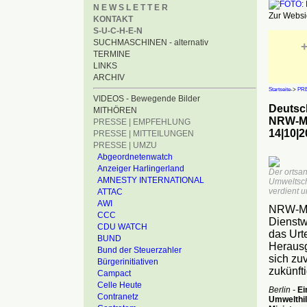
N E W S L E T T E R
Zur Websid
KONTAKT
S-U-C-H-E-N
SUCHMASCHINEN - alternativ
+
TERMINE
LINKS
ARCHIV
Startseite
->
PRE
VIDEOS - Bewegende Bilder
Deutsc
MITHÖREN
NRW-Mi
PRESSE | EMPFEHLUNG
14|10|2
PRESSE | MITTEILUNGEN
PRESSE | UMZU
Abgeordnetenwatch
Anzeiger Harlingerland
Der ortsa
AMNESTY INTERNATIONAL
Umweltschu
verdient un
ATTAC
AWI
NRW-Min
CCC
Dienstw
CDU WATCH
das Urt
BUND
Herausg
Bund der Steuerzahler
sich zu
Bürgerinitiativen
zukünft
Campact
Celle Heute
Berlin -
Ein
Contranetz
Umwelthil