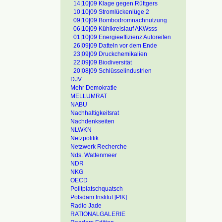
14|10|09 Klage gegen Rüttgers
10|10|09 Stromlückenlüge 2
09|10|09 Bombodromnachnutzung
06|10|09 Kühlkreislauf AKWsss
01|10|09 Energieeffizienz Autoreifen
26|09|09 Datteln vor dem Ende
23|09|09 Druckchemikalien
22|09|09 Biodiversität
20|08|09 Schlüsselindustrien
DJV
Mehr Demokratie
MELLUMRAT
NABU
Nachhaltigkeitsrat
Nachdenkseiten
NLWKN
Netzpolitik
Netzwerk Recherche
Nds. Wattenmeer
NDR
NKG
OECD
Politplatschquatsch
Potsdam Institut [PIK]
Radio Jade
RATIONALGALERIE