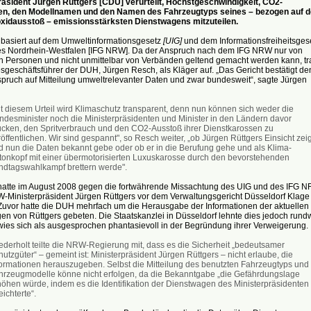
räsident Jürgen Rüttgers [CDU] verurteilt, Höchstgeschwindigkeit, CO2-
n, den Modellnamen und den Namen des Fahrzeugtyps seines – bezogen auf 
xidausstoß – emissionsstärksten Dienstwagens mitzuteilen.
l basiert auf dem Umweltinformationsgesetz
[UIG]
und dem Informationsfreiheitsges
s Nordrhein-Westfalen [IFG NRW]. Da der Anspruch nach dem IFG NRW nur von
en Personen und nicht unmittelbar von Verbänden geltend gemacht werden kann, tr
geschäftsführer der DUH, Jürgen Resch, als Kläger auf. „Das Gericht bestätigt de
pruch auf Mitteilung umweltrelevanter Daten und zwar bundesweit“, sagte Jürgen
it diesem Urteil wird Klimaschutz transparent, denn nun können sich weder die
ndesminister noch die Ministerpräsidenten und Minister in den Ländern davor
ücken, den Spritverbrauch und den CO2-Ausstoß ihrer Dienstkarossen zu
öffentlichen. Wir sind gespannt", so Resch weiter, „ob Jürgen Rüttgers Einsicht zei
d nun die Daten bekannt gebe oder ob er in die Berufung gehe und als Klima-
tonkopf mit einer übermotorisierten Luxuskarosse durch den bevorstehenden
ndtagswahlkampf brettern werde".
atte im August 2008 gegen die fortwährende Missachtung des UIG und des IFG 
-Ministerpräsident Jürgen Rüttgers vor dem Verwaltungsgericht Düsseldorf Klage
Zuvor hatte die DUH mehrfach um die Herausgabe der Informationen der aktuellen
en von Rüttgers gebeten. Die Staatskanzlei in Düsseldorf lehnte dies jedoch run
wies sich als ausgesprochen phantasievoll in der Begründung ihrer Verweigerung.
ederholt teilte die NRW-Regierung mit, dass es die Sicherheit „bedeutsamer
utzgüter“ – gemeint ist: Ministerpräsident Jürgen Rüttgers – nicht erlaube, die
formationen herauszugeben. Selbst die Mitteilung des benutzten Fahrzeugtyps und
hrzeugmodelle könne nicht erfolgen, da die Bekanntgabe „die Gefährdungslage
höhen würde, indem es die Identifikation der Dienstwagen des Ministerpräsidenten
eichterte“.