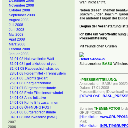
Dezember 2008
Wahl nicht antritt.
November 2008
Neben diesen Themen beantwor
Oktober 2008
Joachim Ender, Joachim Tjade
September 2008
alle anderen Fragen der Bürger
August 2008
Juli 2008
Beginn der Veranstaltung ist 1
Juni 2008
Ich bitte um Veröffentlichung 
Mai 2008
Pressemitteilung
April 2008
März 2008
Mit freundlichen Grüßen
Februar 2008
Januar 2008
31|01|08 Naturwelterbe Watt
Detlef Sandkuhl
Schatzmeister
BASU
-Wilhelm
31|01|08 I get a kick out of you
31||01|08 Rat geschichtsträchtig
________________________
28|01|08 Fördermittel - Trennsystem
25|01|08 ...nichts geklärt
>
PRESSEMITTEILUNG:
25|01|08 Energierszenario
Aktenzeichen: BASU-pm-003/0
Datum: 17.01.2008
17|01|07 Bürgersprechstunde
Pressemitteilung [Download] mit
16|01|08 E wie Etikettenschwindel
[DOWNLOAD_
BASU_PRESSE
14|01|08 Ärzte Initiative
________________________
14|01|08 Kohle BI´s zusammen
10|01|08 ÖFFNUNG POST
Sonstige
THEMENFOTOS
forde
05|01|08 Bürgersprechstunde
GRUPPO|635:
[Hier klicken:
www.GRUPPO63
04|01|08 Naturwelterbe [WWF]
Mail:
2007
[Hier klicken:
INPUT@GRUPPO
2006