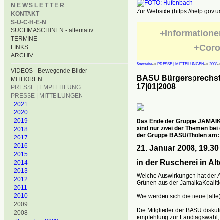
N E W S L E T T E R
Zur Webside (https://help.gov.u
KONTAKT
S-U-C-H-E-N
SUCHMASCHINEN - alternativ
+Informatione
TERMINE
+Coro
LINKS
ARCHIV
Startseite
->
PRESSE | MITTEILUNGEN
->
2008
-
VIDEOS - Bewegende Bilder
BASU Bürgersprechs
MITHÖREN
17|01|2008
PRESSE | EMPFEHLUNG
PRESSE | MITTEILUNGEN
2021
2020
2019
Das Ende der Gruppe JAMAIK
sind nur zwei der Themen bei
2018
der Gruppe BASU/Tholen am:
2017
2016
21. Januar 2008, 19.30
2015
in der Ruscherei in Al
2014
2013
Welche Auswirkungen hat der Aus
2012
Grünen aus der JamaikaKoalit
2011
2010
Wie werden sich die neue [alte
2009
Die Mitglieder der BASU diskut
2008
empfehlung zur Landtagswahl, 