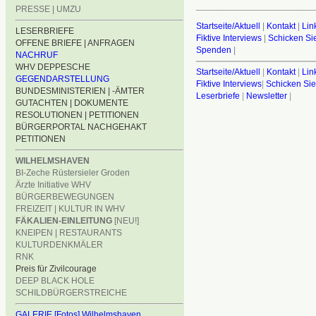
________________________
PRESSE | UMZU
Startseite/Aktuell
|
Kontakt
|
Lin
LESERBRIEFE
Fiktive Interviews
|
Schicken Sie
OFFENE BRIEFE | ANFRAGEN
Spenden
|
NACHRUF
WHV DEPPESCHE
Startseite/Aktuell
|
Kontakt
|
Lin
GEGENDARSTELLUNG
Fiktive Interviews
|
Schicken Sie
BUNDESMINISTERIEN | -ÄMTER
Leserbriefe
|
Newsletter
|
GUTACHTEN | DOKUMENTE
RESOLUTIONEN | PETITIONEN
BÜRGERPORTAL NACHGEHAKT
PETITIONEN
WILHELMSHAVEN
BI-Zeche Rüstersieler Groden
Ärzte Initiative WHV
BÜRGERBEWEGUNGEN
FREIZEIT | KULTUR IN WHV
FÄKALIEN-EINLEITUNG
[NEU!]
KNEIPEN | RESTAURANTS
KULTURDENKMÄLER
RNK
Preis für Zivilcourage
DEEP BLACK HOLE
SCHILDBÜRGERSTREICHE
GALERIE [Fotos] Wilhelmshaven