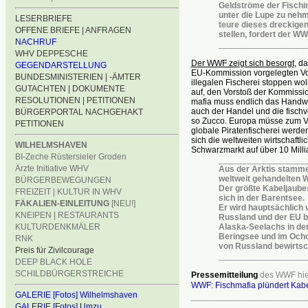
Geldströme der Fischi
unter die Lupe zu nehm
LESERBRIEFE
teure dieses dreckige
OFFENE BRIEFE | ANFRAGEN
stellen, fordert der WW
NACHRUF
__________________
WHV DEPPESCHE
Der WWF zei
g
t sich besor
g
t
, d
GEGENDARSTELLUNG
EU-Kommission vorgelegten Vo
BUNDESMINISTERIEN | -ÄMTER
illegalen Fischerei stoppen wol
GUTACHTEN | DOKUMENTE
auf, den Vorstoß der Kommissio
RESOLUTIONEN | PETITIONEN
mafia muss endlich das Handwe
auch der Handel und die fischve
BÜRGERPORTAL NACHGEHAKT
so Zucco. Europa müsse zum Vo
PETITIONEN
globale Piratenfischerei werd
sich die weltweiten wirtschaftl
WILHELMSHAVEN
Schwarzmarkt auf über 10 Milli
BI-Zeche Rüstersieler Groden
__________________
Ärzte Initiative WHV
Aus der Arktis stamme
weltweit gehandelten W
BÜRGERBEWEGUNGEN
Der größte Kabeljaube
FREIZEIT | KULTUR IN WHV
sich in der Barentsee.
FÄKALIEN-EINLEITUNG
[NEU!]
Er wird hauptsächlich
KNEIPEN | RESTAURANTS
Russland und der EU b
KULTURDENKMÄLER
Alaska-Seelachs in de
Beringsee und im Och
RNK
von Russland bewirtsch
Preis für Zivilcourage
__________________
DEEP BLACK HOLE
SCHILDBÜRGERSTREICHE
Pressemitteilung
des WWF hier
WWF: Fischmafia plündert Kab
GALERIE [Fotos] Wilhelmshaven
________________________
GALERIE [Fotos] Umzu