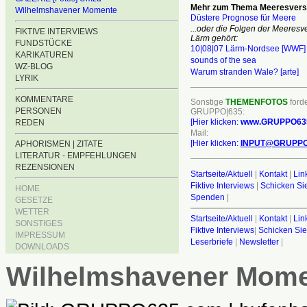
Mehr zum Thema Meeresvers
Wilhelmshavener Momente
Düstere Prognose für Meere
...oder die Folgen der Meeres
FIKTIVE INTERVIEWS
Lärm gehört:
FUNDSTÜCKE
10|08|07 Lärm-Nordsee [WWF]
KARIKATUREN
sounds of the sea
WZ-BLOG
Warum stranden Wale? [arte]
LYRIK
________________________
KOMMENTARE
Sonstige
THEMENFOTOS
forde
PERSONEN
GRUPPO|635:
[Hier klicken:
www.GRUPPO63
REDEN
Mail:
[Hier klicken:
INPUT@GRUPPO
APHORISMEN | ZITATE
________________________
LITERATUR - EMPFEHLUNGEN
REZENSIONEN
Startseite/Aktuell
|
Kontakt
|
Lin
Fiktive Interviews
|
Schicken Sie
HOME
Spenden
|
GESETZE
WETTER
Startseite/Aktuell
|
Kontakt
|
Lin
SONSTIGES
Fiktive Interviews
|
Schicken Sie
IMPRESSUM
Leserbriefe
|
Newsletter
|
DOWNLOADS
Wilhelmshavener Mom