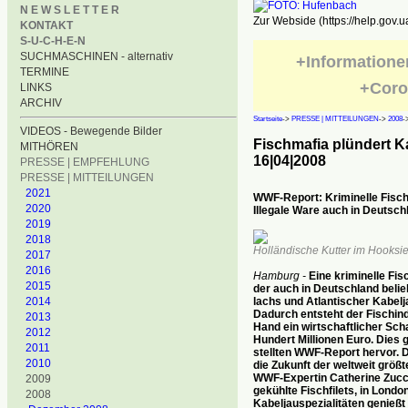
N E W S L E T T E R
Zur Webside (https://help.gov.u
KONTAKT
S-U-C-H-E-N
SUCHMASCHINEN - alternativ
+Informatione
TERMINE
+Coro
LINKS
ARCHIV
Startseite
->
PRESSE | MITTEILUNGEN
->
2008
-
VIDEOS - Bewegende Bilder
Fischmafia plündert K
MITHÖREN
16|04|2008
PRESSE | EMPFEHLUNG
PRESSE | MITTEILUNGEN
2021
WWF-Report: Kriminelle Fisch
2020
Illegale Ware auch in Deutsch
2019
2018
Holländische Kutter im Hooksi
2017
2016
Hamburg -
Eine kriminelle Fis
2015
der auch in Deutschland beli
2014
lachs und Atlantischer Kabel
Dadurch entsteht der Fischind
2013
Hand ein wirtschaftlicher Sc
2012
Hundert Millionen Euro. Dies 
2011
stellten WWF-Report hervor. Di
2010
die Zukunft der weltweit größ
WWF-Expertin Catherine Zucco:
2009
gekühlte Fischfilets, in London
2008
Kabeljauspezialitäten genießt