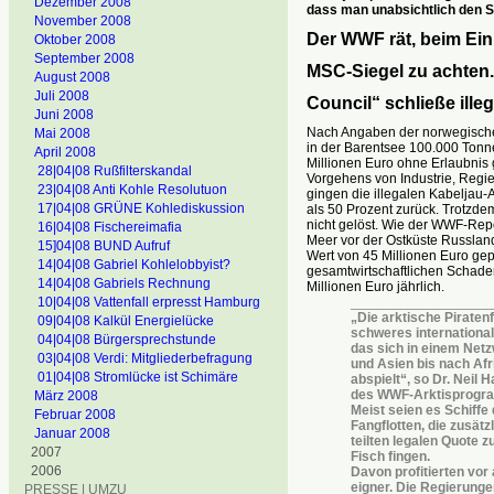
Dezember 2008
dass man unabsichtlich den S
November 2008
Der WWF rät, beim Ein
Oktober 2008
September 2008
MSC-Siegel zu achten.
August 2008
Juli 2008
Council“ schließe illeg
Juni 2008
Nach Angaben der norwegische
Mai 2008
in der Barentsee 100.000 Tonn
April 2008
Millionen Euro ohne Erlaubnis
28|04|08 Rußfilterskandal
Vorgehens von Industrie, Reg
23|04|08 Anti Kohle Resolutuon
gingen die illegalen Kabeljau
17|04|08 GRÜNE Kohlediskussion
als 50 Prozent zurück. Trotzd
nicht gelöst. Wie der WWF-Repo
16|04|08 Fischereimafia
Meer vor der Ostküste Russlan
15]04|08 BUND Aufruf
Wert von 45 Millionen Euro gep
14|04|08 Gabriel Kohlelobbyist?
gesamtwirtschaftlichen Schade
14|04|08 Gabriels Rechnung
Millionen Euro jährlich.
10|04|08 Vattenfall erpresst Hamburg
__________________
„Die arktische Piratenf
09|04|08 Kalkül Energielücke
schweres internationa
04|04|08 Bürgersprechstunde
das sich in einem Net
03|04|08 Verdi: Mitgliederbefragung
und Asien bis nach Af
01|04|08 Stromlücke ist Schimäre
abspielt“, so Dr. Neil H
des WWF-Arktisprogr
März 2008
Meist seien es Schiffe d
Februar 2008
Fangflotten, die zusätz
Januar 2008
teilten legalen Quote zu
2007
Fisch fingen.
2006
Davon profitierten vor 
eigner. Die Regierung
PRESSE | UMZU