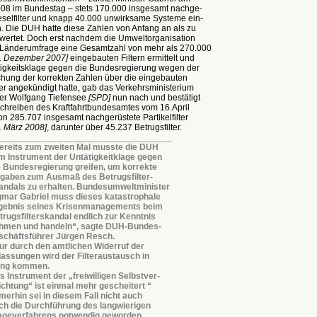
008 im Bundestag – stets 170.000 insgesamt nachge-
eselfilter und knapp 40.000 unwirksame Systeme ein-
. Die DUH hatte diese Zahlen von Anfang an als zu
ewertet. Doch erst nachdem die Umweltorganisation
 Länderumfrage eine Gesamtzahl von mehr als 270.000
1. Dezember 2007]
eingebauten Filtern ermittelt und
tigkeitsklage gegen die Bundesregierung wegen der
chung der korrekten Zahlen über die eingebauten
ter angekündigt hatte, gab das Verkehrsministerium
ter Wolfgang Tiefensee
[SPD]
nun nach und bestätigt
Schreiben des Kraftfahrtbundesamtes vom 16.April
on 285.707 insgesamt nachgerüstete Partikelfilter
. März 2008]
, darunter über 45.237 Betrugsfilter.
___________________________________
ereits zum zweiten Mal musste die DUH
m Instrument der Untätigkeitklage gegen
e Bundesregierung greifen, um korrekte
gaben zum Ausmaß des Betrugsfilter-
andals zu erhalten. Bundesumweltminister
gmar Gabriel muss dieses katastrophale
gebnis seines Krisenmanagements beim
trugsfilterskandal endlich zur Kenntnis
hmen und handeln“, sagte DUH-Bundes-
schäftsführer Jürgen Resch.
ur durch den amtlichen Widerruf der
lassungen wird der Filteraustausch in
ng kommen.
s Instrument der „freiwilligen Selbstver-
lichtung“ ist einmal mehr gescheitert “
merhin sei in diesem Fall nicht auch
ch die Durchführung des langwierigen
ageverfahrens notwendig geworden,