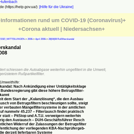
e (https://help.gov.ua/):
[Hilfe für die Ukraine]
Informationen rund um COVID-19 (Coronavirus)+
+Corona aktuell | Niedersachsen+
SSE | MITTEILUNGEN
->
2008
->
April 2008
->
28|04|08 Rußfilterskandal
erskandal
008
rt schiessen die Autoabgase weiterhin ungefiltert in die Umwelt,
gerüstetem Rußpartikelfilter.
Umwelthilfe:
skandal: Nach Ankündigung einer Untätigkeitsklage
 Bundesregierung gibt diese höhere Betrugsfilter-
kannt
eit dem Start der „Kulanzlösung“, die den Ausbau
usch von Betrugsfiltern beschleunigen sollte, steigt
der verbauten Mängelfiltersysteme in der amtlichen
auf nunmehr 45.237 – Filtertausch findet praktisch
 statt – PitStop und A.T.U. verweigern weiterhin
rig den Austausch – DUH-Geschäftsführer Resch
mtlichen Widerruf der Zulassungen der Betrugsfilter
fentlichung der vorliegenden KBA-Nachprüfergeb-
die derzeit lieferbaren Systeme