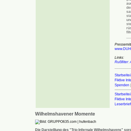
au
de
sa
st
un
ste
rü
fi
__
Pressemitt
www.DUH
Links:
Rußfilter:
________
Startseite/
Fiktive In
Spenden
|
Startseite/
Fiktive In
Leserbrie
Wilhelmshavener Momente
Die Darstelllung des "Trio Infernale Wilhelmshavens" sorg