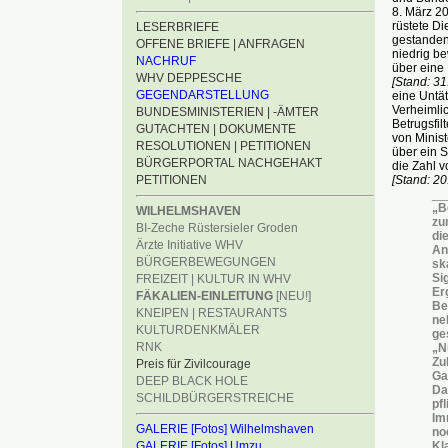
8. März 2
rüstete Di
LESERBRIEFE
gestanden
OFFENE BRIEFE | ANFRAGEN
niedrig b
NACHRUF
über eine
WHV DEPPESCHE
[Stand: 3
GEGENDARSTELLUNG
eine Untä
Verheimli
BUNDESMINISTERIEN | -ÄMTER
Betrugsfil
GUTACHTEN | DOKUMENTE
von Minis
RESOLUTIONEN | PETITIONEN
über ein 
BÜRGERPORTAL NACHGEHAKT
die Zahl v
PETITIONEN
[Stand: 20
__
„B
WILHELMSHAVEN
zu
BI-Zeche Rüstersieler Groden
di
Ärzte Initiative WHV
An
BÜRGERBEWEGUNGEN
sk
Si
FREIZEIT | KULTUR IN WHV
Er
FÄKALIEN-EINLEITUNG
[NEU!]
Be
KNEIPEN | RESTAURANTS
ne
KULTURDENKMÄLER
ge
RNK
„N
Zu
Preis für Zivilcourage
Ga
DEEP BLACK HOLE
Da
SCHILDBÜRGERSTREICHE
pf
Im
GALERIE [Fotos] Wilhelmshaven
no
GALERIE [Fotos] Umzu
Kl