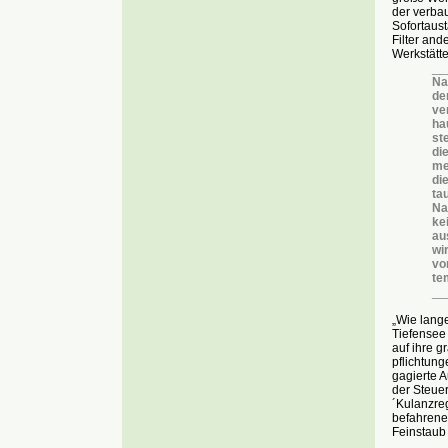
der verbau
Sofortaust
Filter and
Werkstätt
__
Na
de
ve
ha
st
die
me
di
ta
Na
ke
au
wi
vo
te
__
„Wie lang
Tiefensee 
auf ihre gr
pflichtung
gagierte A
der Steue
´Kulanzreg
befahrener
Feinstaub