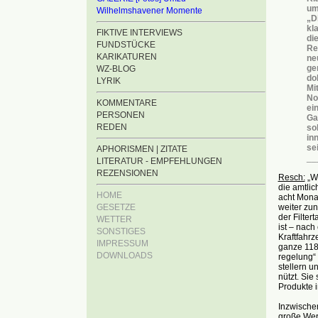
um
Wilhelmshavener Momente
„D
kl
FIKTIVE INTERVIEWS
di
FUNDSTÜCKE
Re
KARIKATUREN
ne
ge
WZ-BLOG
do
LYRIK
Mi
No
KOMMENTARE
ei
PERSONEN
Ga
REDEN
sol
in
sei
APHORISMEN | ZITATE
__
LITERATUR - EMPFEHLUNGEN
REZENSIONEN
Resch:
„Wi
die amtlic
HOME
acht Mona
GESETZE
weiter zun
der Filte
WETTER
ist – nac
SONSTIGES
Kraftfahr
IMPRESSUM
ganze 118 
DOWNLOADS
regelung“ 
stellern u
nützt. Sie
Produkte i
Inzwischen
große Werk