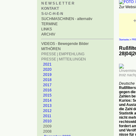
N E W S L E T T E R
Zur Websid
KONTAKT
S-U-C-H-E-N
SUCHMASCHINEN - alternativ
+
TERMINE
LINKS
ARCHIV
Startseite
->
PRE
VIDEOS - Bewegende Bilder
Rußfilt
MITHÖREN
28|04|2
PRESSE | EMPFEHLUNG
PRESSE | MITTEILUNGEN
2021
2020
Unverminde
2019
trotz nach
2018
Deutsche 
2017
Rußfilter
2016
gegen die
2015
Zahlen be
2014
Kurios: S
und Austa
2013
die Zahl 
2012
Statistik 
2011
nicht mehr
2010
rechtswid
fordert a
2009
und Veröf
2008
nisse für 