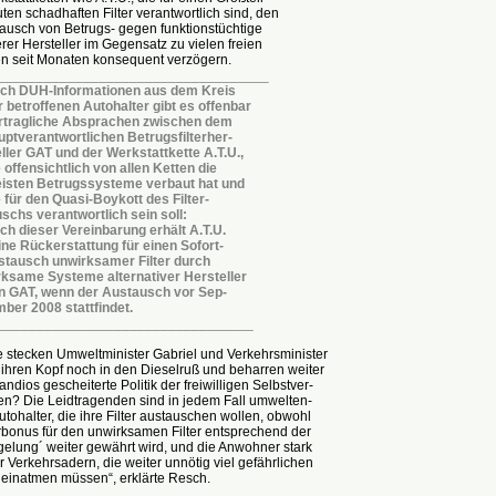
ten schadhaften Filter verantwortlich sind, den
ausch von Betrugs- gegen funktionstüchtige
erer Hersteller im Gegensatz zu vielen freien
en seit Monaten konsequent verzögern.
___________________________________
ch DUH-Informationen aus dem Kreis
r betroffenen Autohalter gibt es offenbar
rtragliche Absprachen zwischen dem
uptverantwortlichen Betrugsfilterher-
eller GAT und der Werkstattkette A.T.U.,
 offensichtlich von allen Ketten die
isten Betrugssysteme verbaut hat und
e für den Quasi-Boykott des Filter-
uschs verantwortlich sein soll:
ch dieser Vereinbarung erhält A.T.U.
ine Rückerstattung für einen Sofort-
stausch unwirksamer Filter durch
rksame Systeme alternativer Hersteller
n GAT, wenn der Austausch vor Sep-
mber 2008 stattfindet.
_________________________________
e stecken Umweltminister Gabriel und Verkehrsminister
ihren Kopf noch in den Dieselruß und beharren weiter
andios gescheiterte Politik der freiwilligen Selbstver-
en? Die Leidtragenden sind in jedem Fall umwelten-
utohalter, die ihre Filter austauschen wollen, obwohl
rbonus für den unwirksamen Filter entsprechend der
elung´ weiter gewährt wird, und die Anwohner stark
 Verkehrsadern, die weiter unnötig viel gefährlichen
 einatmen müssen“, erklärte Resch.