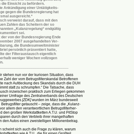
 die Einsicht zu befördern.
ie Ankündigung einer Untätigkeits-
age gegen die Bundesregierung hat
esmal ausgereicht.“
sch verweist darauf, dass mit den
uen Zahlen das Scheitern der so
nannten „Kulanzregelung“ endgültig
kumentiert sei.
t der von der Bundesregierung Ende
vember 2007 ausgehandelten Ver-
nbarung, die Bundesumweltminister
briel persönlich präsentiert hatte,
lte der Filteraustausch eigentlich
nerhalb weniger Wochen vollzogen
n.
_________________________________
r stehen nun vor der kuriosen Situation, dass
he Zahl der vom Betrugsfilterskandal Betroffenen
te nach Aufdeckung des Skandals durch die DUH
immt statt zu schrumpfen.“ Die Tatsache, dass
rtausch inzwischen praktisch zum Erliegen gekommen
h einer Umfrage des Zentralverbands des Deutschen
zeuggewerbes
[ZDK]
wurden im März bundesweit
Betrugsfilter getauscht – zeige, dass die „Kulanz-
vor allem den verantwortlichen Betrugsfilterher-
nd den großen Werkstattketten A.T.U. und PitStop
 sparen durch den Verbleib ihrer mangelhaften
n den Autos einen zweistelligen Millionenbetrag.
 scheint sich auch die Frage zu klären, warum
stattketten wie A.T.U., die für einen Großteil