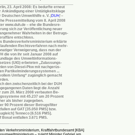
___________________________________
lin, 23. April 2008: Es bedurfte erneut
r Ankündigung einer Untätigkeitsklage
r Deutschen Umwelthilfe e. V.
[
DUH
]
–
ehe Pressemitteilung vom 8. April 2008
ter www.duh.de – ehe die Bundesre-
erung sich zur Veröffentlichung neuer
angenehmer Wahrheiten in der Betrugs-
teraffäre entschloss.
s Bundesverkehrsministerium erklärte
 laufenden Rechtsverfahren nach mehr-
natiger Verweigerung, dass nun der
H die von ihr seit Januar 2008 auf
undlage des Umweltinformations-
setzes (UIG) erbeteten „Zulassungs-
hlen von Diesel-Pkw mit nachgerüs-
ten Partikelminderungssystemen ...
 vollem Umfang“ zugänglich gemacht
rden.
ch den zwischenzeitlich bei der DUH
ngegangenen Daten liegt die Anzahl
r zum 20. März 2008 verbauten Be-
ugssysteme mit 45.237 um 20 Prozent
her als bisher zugegeben.
er 90 Prozent dieser Betrugsfilter
tfallen auf GAT [35.050 PMS] bzw.
augleich] Tenneco [6.516 PMS].
f Bosal entfallen 3.671 PMS.
_________________________________
ten Verkehrsministerium, Kraftfahrtbundesamt [KBA]
sumweltministerium – zuletzt Minister Gabriel am