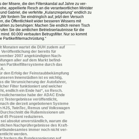
 der Misere, die den Filterskandal auf Jahre zu ver-
ohe, appellierte Resch an die verantwortlichen Minister
und Gabriel, die verfehlte „Kulanzregelung“ endlich zu
Wir fordern Sie eindringlich auf, jetzt den Versuch
en, die Öffentlichkeit wider besseren Wissens mit
Zahlen zu beruhigen: Machen Sie endlich reinen Tisch
ufen Sie die amtlichen Betriebserlaubnisse für die
mind. 60.000 verbauten Betrugsfilter. Nur so kommt
e Partikelfilternachrüstung.“
___________________________________
it Monaten wartet die DUH zudem auf
 Veröffentlichung der bereits für
vember 2007 angekündigten Nach-
üfungen aller auf dem Markt befind-
chen Partikelfiltersysteme durch das
A.
ür den Erfolg der Feinstaubbekämpfung
 unseren Innenstädten ist es wichtig,
ss die Verunsicherung der Autofahrer,
lcher Filter funktioniert und welcher
cht, endlich ein Ende hat“, so Resch.
freulicherweise habe der ADAC Ende
rz Testergebnisse veröffentlicht,
nach die derzeit angebotenen Systeme
n HJS, TwinTec, Remus und Volkswagen
 Durchschnitt die Rußemissionen um
nd 45 Prozent reduzieren.
 sei absolut unverständlich, warum die
tlichen Nachprüfergebnisse des Kraft-
hrtbundesamtes immer noch nicht ver-
fentlicht werden.
ir fordern die Bundesregierung auf,