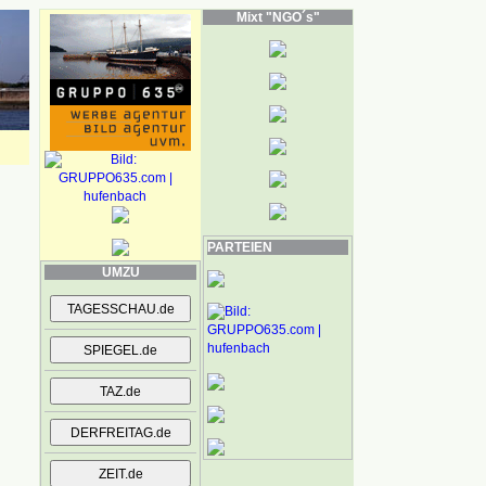
Mixt "NGO´s"
PARTEIEN
UMZU