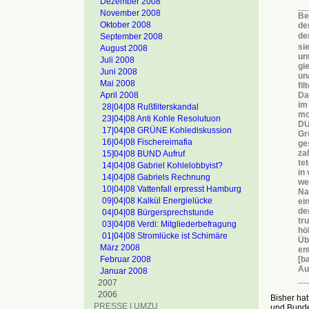
Dezember 2008
__
November 2008
Ber
Oktober 2008
de
de
September 2008
si
August 2008
un
Juli 2008
gi
Juni 2008
un
Mai 2008
fil
April 2008
Da
im
28|04|08 Rußfilterskandal
mo
23|04|08 Anti Kohle Resolutuon
DU
17|04|08 GRÜNE Kohlediskussion
Gr
16|04|08 Fischereimafia
ge
za
15]04|08 BUND Aufruf
te
14|04|08 Gabriel Kohlelobbyist?
in
14|04|08 Gabriels Rechnung
we
10|04|08 Vattenfall erpresst Hamburg
Na
09|04|08 Kalkül Energielücke
ei
de
04|04|08 Bürgersprechstunde
tr
03|04|08 Verdi: Mitgliederbefragung
hö
01|04|08 Stromlücke ist Schimäre
Üb
März 2008
en
Februar 2008
[b
Au
Januar 2008
__
2007
2006
Bisher hat
PRESSE | UMZU
und Bunde