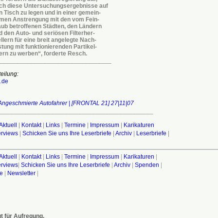
ch diese Untersuchungsergebnisse auf
n Tisch zu legen und in einer gemein-
men Anstrengung mit den vom Fein-
aub betroffenen Städten, den Ländern
d den Auto- und seriösen Filterher-
llern für eine breit angelegte Nach-
stung mit funktionierenden Partikel-
ltern zu werben“, forderte Resch.
_________________________________
eilung:
.de
 Angeschmierte Autofahrer | [FRONTAL 21] 27|11|07
_____________________________________________
Aktuell
|
Kontakt
|
Links
|
Termine
|
Impressum
|
Karikaturen
terviews
|
Schicken Sie uns Ihre Leserbriefe
|
Archiv
|
Leserbriefe
|
Aktuell
|
Kontakt
|
Links
|
Termine
|
Impressum
|
Karikaturen
|
terviews
|
Schicken Sie uns Ihre Leserbriefe
|
Archiv
|
Spenden
|
fe
|
Newsletter
|
t für Aufregung.