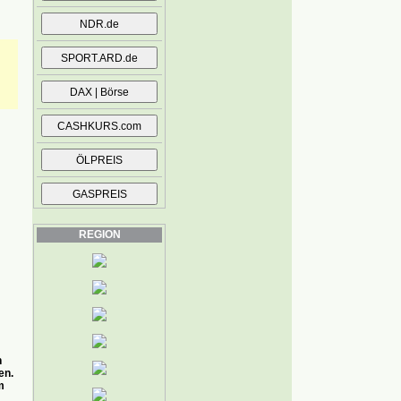
REGION
n
en.
m