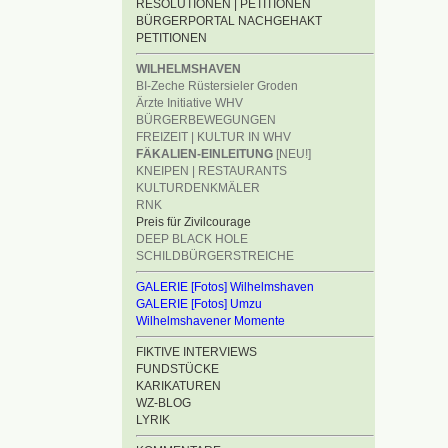
RESOLUTIONEN | PETITIONEN
BÜRGERPORTAL NACHGEHAKT
PETITIONEN
WILHELMSHAVEN
BI-Zeche Rüstersieler Groden
Ärzte Initiative WHV
BÜRGERBEWEGUNGEN
FREIZEIT | KULTUR IN WHV
FÄKALIEN-EINLEITUNG
[NEU!]
KNEIPEN | RESTAURANTS
KULTURDENKMÄLER
RNK
Preis für Zivilcourage
DEEP BLACK HOLE
SCHILDBÜRGERSTREICHE
GALERIE [Fotos] Wilhelmshaven
GALERIE [Fotos] Umzu
Wilhelmshavener Momente
FIKTIVE INTERVIEWS
FUNDSTÜCKE
KARIKATUREN
WZ-BLOG
LYRIK