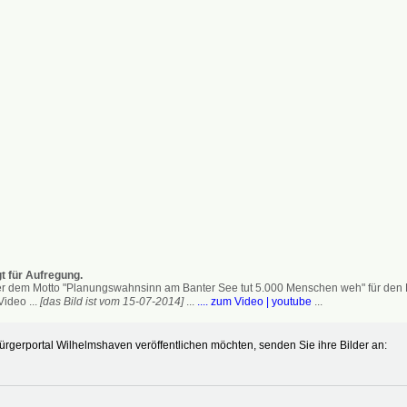
t für Aufregung.
 dem Motto "Planungswahnsinn am Banter See tut 5.000 Menschen weh" für den Erh
ideo ...
[das Bild ist vom 15-07-2014]
...
.... zum Video | youtube
...
gerportal Wilhelmshaven veröffentlichen möchten, senden Sie ihre Bilder an: