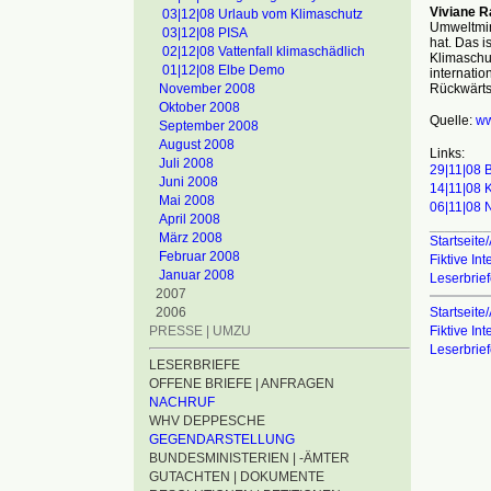
Viviane R
03|12|08 Urlaub vom Klimaschutz
Umweltmin
03|12|08 PISA
hat. Das i
02|12|08 Vattenfall klimaschädlich
Klimaschut
01|12|08 Elbe Demo
internatio
Rückwärts
November 2008
Oktober 2008
Quelle:
w
September 2008
August 2008
Links:
Juli 2008
29|11|08 B
Juni 2008
14|11|08 
Mai 2008
06|11|08 
April 2008
________
März 2008
Startseite/
Februar 2008
Fiktive In
Januar 2008
Leserbrie
2007
Startseite/
2006
Fiktive In
PRESSE | UMZU
Leserbrie
LESERBRIEFE
OFFENE BRIEFE | ANFRAGEN
NACHRUF
WHV DEPPESCHE
GEGENDARSTELLUNG
BUNDESMINISTERIEN | -ÄMTER
GUTACHTEN | DOKUMENTE