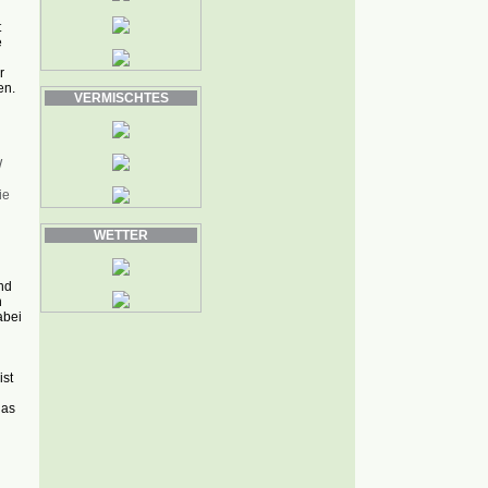
t
e
r
en.
VERMISCHTES
W
ie
WETTER
nd
n
abei
st
das