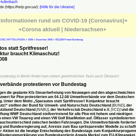
e (https://help.gov.ua/):
[Hilfe für die Ukraine]
Informationen rund um COVID-19 (Coronavirus)+
+Corona aktuell | Niedersachsen+
SSE | MITTEILUNGEN
->
2008
->
Dezember 2008
->
05|12|08 Protest Bundestag
os statt Spritfresser!
ktur braucht Klimaschutz!
008
undestag in Berlin findet man neben gewöhnlichen Taxis auch Ökotaxis!
verbände protestieren vor Bundestag
en die geplante Kfz-Steuerbefreiung von Neuwagen und den abgeschwächten
wert für Pkw protestierten am 04.12.08 Umweltverbände vor dem Deutschen
. Unter dem Motto „Sparautos statt Spritfresser! Konjunktur braucht
tz!“ stellten der Bund für Umwelt- und Naturschutz Deutschland
[BUND]
, der
utzbund Deutschland
[NABU]
, der Verkehrsclub Deutschland e.V.
[VCD]
und die
ftung WWF Deutschland stellvertretend für alle Pkw mit hohem und niedrigen
 einen VW Touareg und einen VW Golf BlueMotion auf. Ölfässer symbolisierten
auchsunterschied zwischen beiden Fahrzeugen. Die Umweltverbände forderte
 und Bundesregierung auf, Anreize zum Bau spritsparender Modelle zu schaff
r Aktion ist die heutige Entscheidung des Bundestags zum Konjunkturprogam
 Regierungserklärung von Bundeskanzlerin Angela Merkel zum EU-Klimapaket.