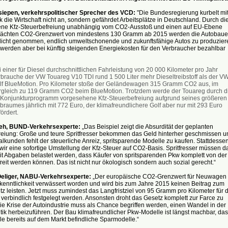
siepen, verkehrspolitischer Sprecher des VCD:
"Die Bundesregierung kurbelt mi
tik die Wirtschaft nicht an, sondern gefährdet Arbeitsplätze in Deutschland. Durch di
ne Kfz-Steuerbefreiung unabhängig vom CO2-Ausstoß und einen auf EU-Ebene
chten CO2-Grenzwert von mindestens 130 Gramm ab 2015 werden die Autobaue
flicht genommen, endlich umweltschonende und zukunftsfähige Autos zu produzier
 werden aber bei künftig steigenden Energiekosten für den Verbraucher bezahlbar
 einer für Diesel durchschnittlichen Fahrleistung von 20 000 Kilometer pro Jahr
rbrauche der VW Touareg V10 TDI rund 1 500 Liter mehr Dieseltreibstoff als der V
lf BlueMotion. Pro Kilometer stoße der Geländewagen 315 Gramm CO2 aus, im
rgleich zu 119 Gramm CO2 beim BlueMotion. Trotzdem werde der Touareg durch d
 Konjunkturprogramm vorgesehene Kfz-Steuerbefreiung aufgrund seines größeren
braumes jährlich mit 772 Euro, der klimafreundlichere Golf aber nur mit 293 Euro
ördert.
eh, BUND-Verkehrsexperte:
„Das Beispiel zeigt die Absurdität der geplanten
reiung: Große und teure Spritfresser bekommen das Geld hinterher geschmissen u
kunden fehlt der steuerliche Anreiz, spritsparende Modelle zu kaufen. Stattdesse
ir eine sofortige Umstellung der Kfz-Steuer auf CO2-Basis. Spritfresser müssen d
it Abgaben belastet werden, dass Käufer von spritsparenden Pkw komplett von der
reit werden können. Das ist nicht nur ökologisch sondern auch sozial gerecht.“
eliger, NABU-Verkehrsexperte:
„Der europäische CO2-Grenzwert für Neuwagen i
kenntlichkeit verwässert worden und wird bis zum Jahre 2015 keinen Beitrag zum
z leisten. Jetzt muss zumindest das Langfristziel von 95 Gramm pro Kilometer für 
verbindlich festgelegt werden. Ansonsten droht das Gesetz komplett zur Farce zu
e Krise der Autoindustrie muss als Chance begriffen werden, einen Wandel in der
tik herbeizuführen. Der Bau klimafreundlicher Pkw-Modelle ist längst machbar, das
le bereits auf dem Markt befindliche Sparmodelle.“