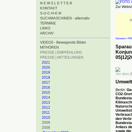
N E W S L E T T E R
Zur Websid
KONTAKT
S-U-C-H-E-N
SUCHMASCHINEN - alternativ
+
TERMINE
LINKS
ARCHIV
Startseite
->
PRE
VIDEOS - Bewegende Bilder
Sparaut
MITHÖREN
Konjun
PRESSE | EMPFEHLUNG
05|12|2
PRESSE | MITTEILUNGEN
2021
2020
2019
Vor dem B
2018
Umwelt
2017
2016
Berlin:
Geg
2015
CO2-Grenz
2014
Bundestag
Klimaschu
2013
Natursch
2012
Umweltsti
2011
Verbrauch
2010
den Verbr
2009
Bundestag
Anlass de
2008
sowie die