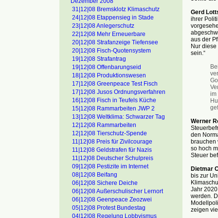
Dezember 2008
31|12|08 Bremsklotz Klimaschutz
Gerd Lott
24|12|08 Etappensieg in Stade
ihrer Poli
vorgesehe
23|12|08 Anlegerschutz
abgeschwä
22|12|08 Mehr Erneuerbare
aus der P
20|12|08 Strafanzeige Tiefensee
Nur diese
20|12|08 Fisch-Quotensystem
sein.“
19|12|08 Strafantrag
Bei
19|12|08 Offenbarungseid
ve
18|12|08 Produktionswesen
Go
17|12|08 Greenpeace Test Fisch
Ve
17|12|08 Jusos Ordnungsverfahren
im
16|12|08 Fisch in Teufels Küche
Hu
gef
15|12|08 Rammarbeiten JWP 2
13|12|08 Weltklima: Schwarzer Tag
Werner R
12|12|08 Rammarbeiten
Steuerbef
12|12|08 Tierschutz-Spende
den Normal
brauchen w
11|12|08 Preis für Zivilcourage
so hoch m
11|12|08 Geldstrafen für Nazis
Steuer bef
11|12|08 Deutscher Schulpreis
09|12|08 Pestizite im Internet
Dietmar O
08|12|08 Beifang
bis zur Un
Klimaschut
06|12|08 Sichere Deiche
Jahr 2020 
06|12|08 Außerschulischer Lernort
werden. Di
06|12|08 Geenpeace Zeozwei
Modellpoli
05|12|08 Protest Bundestag
zeigen vie
04|12|08 Regelung Lobbyismus