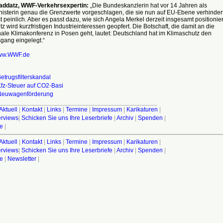
addatz, WWF-Verkehrsexpertin:
„Die Bundeskanzlerin hat vor 14 Jahren als
isterin genau die Grenzwerte vorgeschlagen, die sie nun auf EU-Ebene verhinder
st peinlich. Aber es passt dazu, wie sich Angela Merkel derzeit insgesamt positionier
z wird kurzfristigen Industrieinteressen geopfert. Die Botschaft, die damit an die
nale Klimakonferenz in Posen geht, lautet: Deutschland hat im Klimaschutz den
gang eingelegt.“
ww.WWF.de
etrugsfilterskandal
Kfz-Steuer auf CO2-Basi
Neuwagenförderung
_____________________________________________
Aktuell
|
Kontakt
|
Links
|
Termine
|
Impressum
|
Karikaturen
|
terviews
|
Schicken Sie uns Ihre Leserbriefe
|
Archiv
|
Spenden
|
fe
|
Aktuell
|
Kontakt
|
Links
|
Termine
|
Impressum
|
Karikaturen
|
terviews
|
Schicken Sie uns Ihre Leserbriefe
|
Archiv
|
Spenden
|
fe
|
Newsletter
|