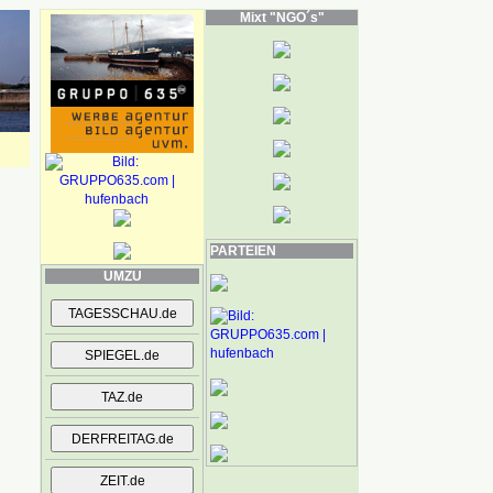
Mixt "NGO´s"
PARTEIEN
UMZU