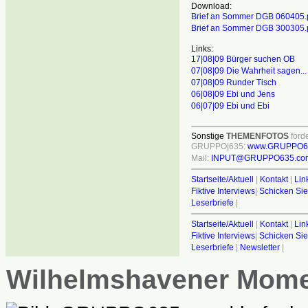
Download:
Brief an Sommer DGB 060405.
Brief an Sommer DGB 300305.
Links:
17|08|09 Bürger suchen OB
07|08|09 Die Wahrheit sagen...
07|08|09 Runder Tisch
06|08|09 Ebi und Jens
06|07|09 Ebi und Ebi
Sonstige
THEMENFOTOS
forde
GRUPPO|635:
www.GRUPPO6
Mail:
INPUT@GRUPPO635.co
Startseite/Aktuell
|
Kontakt
|
Lin
Fiktive Interviews
|
Schicken Sie
Leserbriefe
|
Startseite/Aktuell
|
Kontakt
|
Lin
Fiktive Interviews
|
Schicken Sie
Leserbriefe
|
Newsletter
|
Wilhelmshavener Mom