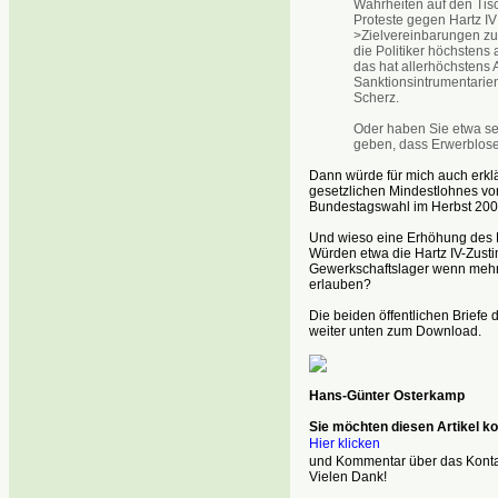
Wahrheiten auf den Tisc
Proteste gegen Hartz I
>Zielvereinbarungen zu
die Politiker höchstens 
das hat allerhöchstens 
Sanktionsintrumentarien 
Scherz.
Oder haben Sie etwa sel
geben, dass Erwerblose 
Dann würde für mich auch erklä
gesetzlichen Mindestlohnes von 
Bundestagswahl im Herbst 2009
Und wieso eine Erhöhung des R
Würden etwa die Hartz IV-Zus
Gewerkschaftslager wenn mehr 
erlauben?
Die beiden öffentlichen Briefe
weiter unten zum Download.
Hans-Günter Osterkamp
Sie möchten diesen Artikel 
Hier klicken
und Kommentar über das Kontak
Vielen Dank!