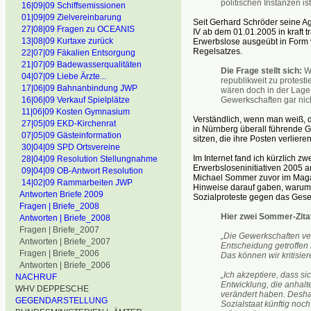
politischen Instanzen is
16|09|09 Schiffsemissionen
01|09|09 Zielvereinbarung
Seit Gerhard Schröder seine Ag
27|08|09 Fragen zu OCEANIS
IV ab dem 01.01.2005 in kraft
13|08|09 Kurtaxe zurück
Erwerbslose ausgeübt in Form
Regelsatzes.
22|07|09 Fäkalien Entsorgung
21|07|09 Badewasserqualitäten
Die Frage stellt sich:
Wi
04|07|09 Liebe Ärzte...
republikweit zu protest
17|06|09 Bahnanbindung JWP
wären doch in der Lage,
Gewerkschaften gar nicht
16|06|09 Verkauf Spielplätze
11|06|09 Kosten Gymnasium
Verständlich, wenn man weiß, d
27|05|09 EKD-Kirchenrat
in Nürnberg überall führende G
07|05|09 Gästeinformation
sitzen, die ihre Posten verlier
30|04|09 SPD Ortsvereine
Im Internet fand ich kürzlich zwe
28|04|09 Resolution Stellungnahme
Erwerbsloseninitiativen 2005 
09|04|09 OB-Antwort Resolution
Michael Sommer zuvor im Maga
14|02|09 Rammarbeiten JWP
Hinweise darauf gaben, warum
Antworten Briefe 2009
Sozialproteste gegen das Geset
Fragen | Briefe_2008
Hier zwei Sommer-Zita
Antworten | Briefe_2008
Fragen | Briefe_2007
„Die Gewerkschaften ver
Antworten | Briefe_2007
Entscheidung getroffen 
Fragen | Briefe_2006
Das können wir kritisier
Antworten | Briefe_2006
„Ich akzeptiere, dass s
NACHRUF
Entwicklung, die anhalt
WHV DEPPESCHE
verändert haben. Desha
GEGENDARSTELLUNG
Sozialstaat künftig no