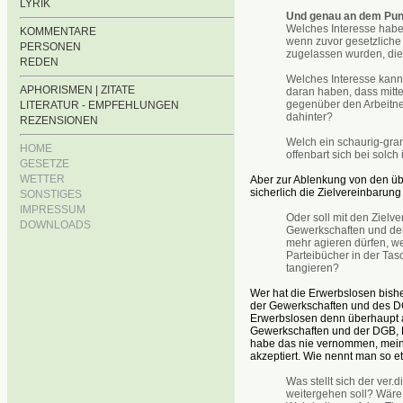
LYRIK
Und genau an dem Punk
Welches Interesse haben
KOMMENTARE
wenn zuvor gesetzliche
PERSONEN
zugelassen wurden, die
REDEN
Welches Interesse kann
APHORISMEN | ZITATE
daran haben, dass mitte
gegenüber den Arbeitne
LITERATUR - EMPFEHLUNGEN
dahinter?
REZENSIONEN
Welch ein schaurig-gra
HOME
offenbart sich bei solch
GESETZE
WETTER
Aber zur Ablenkung von den übl
sicherlich die Zielvereinbarung
SONSTIGES
IMPRESSUM
Oder soll mit den Zielv
DOWNLOADS
Gewerkschaften und de
mehr agieren dürfen, w
Parteibücher in der Tas
tangieren?
Wer hat die Erwerbslosen bishe
der Gewerkschaften und des 
Erwerbslosen denn überhaupt au
Gewerkschaften und der DGB, H
habe das nie vernommen, meine 
akzeptiert. Wie nennt man so 
Was stellt sich der ver
weitergehen soll? Wäre