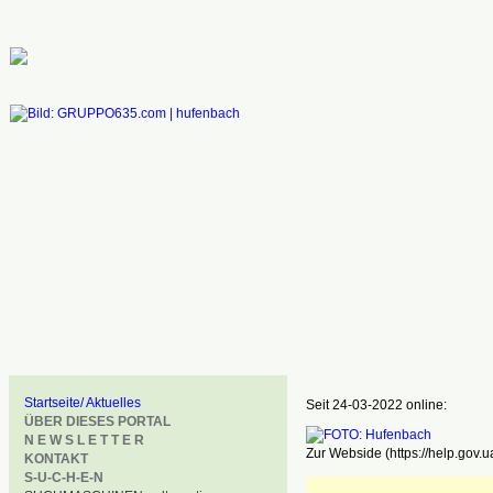
Startseite/ Aktuelles
Seit 24-03-2022 online:
ÜBER DIESES PORTAL
N E W S L E T T E R
Zur Webside (https://help.gov.u
KONTAKT
S-U-C-H-E-N