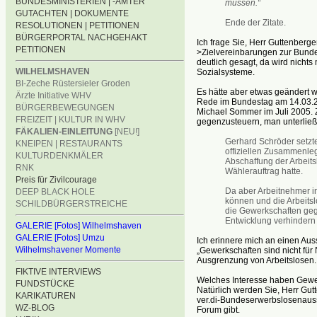
BUNDESMINISTERIEN | -ÄMTER
müssen.“
GUTACHTEN | DOKUMENTE
Ende der Zitate.
RESOLUTIONEN | PETITIONEN
BÜRGERPORTAL NACHGEHAKT
Ich frage Sie, Herr Guttenberge
PETITIONEN
>Zielvereinbarungen zur Bunde
deutlich gesagt, da wird nich
WILHELMSHAVEN
Sozialsysteme.
BI-Zeche Rüstersieler Groden
Es hätte aber etwas geändert 
Ärzte Initiative WHV
Rede im Bundestag am 14.03.20
BÜRGERBEWEGUNGEN
Michael Sommer im Juli 2005. Z
FREIZEIT | KULTUR IN WHV
gegenzusteuern, man unterließ e
FÄKALIEN-EINLEITUNG
[NEU!]
Gerhard Schröder setzte
KNEIPEN | RESTAURANTS
offiziellen Zusammenleg
KULTURDENKMÄLER
Abschaffung der Arbeits
RNK
Wählerauftrag hatte.
Preis für Zivilcourage
Da aber Arbeitnehmer in 
DEEP BLACK HOLE
können und die Arbeitslo
SCHILDBÜRGERSTREICHE
die Gewerkschaften gege
Entwicklung verhindern
GALERIE [Fotos] Wilhelmshaven
GALERIE [Fotos] Umzu
Ich erinnere mich an einen Aus
Wilhelmshavener Momente
„Gewerkschaften sind nicht für 
Ausgrenzung von Arbeitslose
FIKTIVE INTERVIEWS
Welches Interesse haben Gewe
FUNDSTÜCKE
Natürlich werden Sie, Herr Gut
KARIKATUREN
ver.di-Bundeserwerbslosenaussc
WZ-BLOG
Forum gibt.