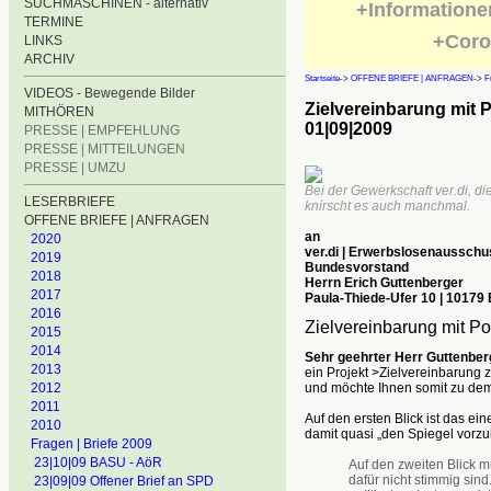
SUCHMASCHINEN - alternativ
+Informatione
TERMINE
+Coro
LINKS
ARCHIV
Startseite
->
OFFENE BRIEFE | ANFRAGEN
->
F
VIDEOS - Bewegende Bilder
Zielvereinbarung mit P
MITHÖREN
01|09|2009
PRESSE | EMPFEHLUNG
PRESSE | MITTEILUNGEN
PRESSE | UMZU
Bei der Gewerkschaft ver.di, di
LESERBRIEFE
knirscht es auch manchmal.
OFFENE BRIEFE | ANFRAGEN
an
2020
ver.di | Erwerbslosenausschu
2019
Bundesvorstand
2018
Herrn Erich Guttenberger
2017
Paula-Thiede-Ufer 10 | 10179 
2016
Zielvereinbarung mit Pol
2015
2014
Sehr geehrter Herr Guttenber
2013
ein Projekt >Zielvereinbarung 
und möchte Ihnen somit zu dem
2012
2011
Auf den ersten Blick ist das ein
2010
damit quasi „den Spiegel vorzu
Fragen | Briefe 2009
23|10|09 BASU - AöR
Auf den zweiten Blick 
dafür nicht stimmig sin
23|09|09 Offener Brief an SPD