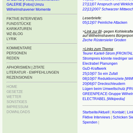
27|11|07 Anspruch und Wirklich
GALERIE [Fotos] Umzu
22|11|2007 Schwarzer Mittwoch
Wilhelmshavener Momente
Leserbriefe:
FIKTIVE INTERVIEWS
05|12|07 Peinliche Attacken
FUNDSTÜCKE
KARIKATUREN
>
Link zur BI
- gegen Kohlekraft
WZ-BLOG
auf Wilhelmshavens Bürgerport
LYRIK
Zeche Rüstersieler Groden
KOMMENTARE
>Links zum Thema
:
PERSONEN
Teurer Kartell-Strom [FRONTAL
REDEN
Strompreis könnte niedriger se
Electrabel Planungen
APHORISMEN | ZITATE
GuD-Kraftwerk
LITERATUR - EMPFEHLUNGEN
25|10|07 So ein Zufall
REZENSIONEN
08|10|07 Reduktionsziele
[WWF
20|06|07 Dreckschleudern
HOME
Lügen beim Umweltschutz
[FR
GESETZE
GREENPEACE-Gruppe Wilhel
WETTER
ELECTRABEL
[Wikipedia]
SONSTIGES
________________________
IMPRESSUM
DOWNLOADS
Startseite/Aktuell
|
Kontakt
|
Lin
Fiktive Interviews
|
Schicken Sie
Spenden
|