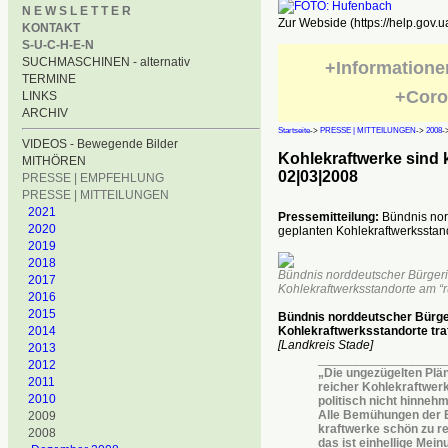
N E W S L E T T E R
Zur Webside (https://help.gov.u
KONTAKT
S-U-C-H-E-N
SUCHMASCHINEN - alternativ
+Informatione
TERMINE
+Coro
LINKS
ARCHIV
Startseite
->
PRESSE | MITTEILUNGEN
->
2008
-
VIDEOS - Bewegende Bilder
Kohlekraftwerke sind 
MITHÖREN
02|03|2008
PRESSE | EMPFEHLUNG
PRESSE | MITTEILUNGEN
2021
Pressemitteilung:
Bündnis nor
2020
geplanten Kohlekraftwerksstan
2019
2018
Bündnis norddeutscher Bürgerin
2017
Kohlekraftwerksstandorte am “
2016
2015
Bündnis norddeutscher Bürger
2014
Kohlekraftwerksstandorte tra
[Landkreis Stade]
2013
__________________
2012
„Die ungezügelten Plä
2011
reicher Kohlekraftwerk
2010
politisch nicht hinnehm
Alle Bemühungen der B
2009
kraftwerke schön zu re
2008
das ist einhellige Mei