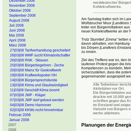
Dezember 2008
norddeutscher Bürgeri
November 2008
Kohlekraftwerke.
Oktober 2008
__________________
September 2008
Am Samstag trafen sich im Lan
August 2008
Wolfsbrucher Moor
[Landkreis 
Juli 2008
treter von Bürgerinitiativen aus
Juni 2008
neuer Kohlekraftwerke an der 
Mai 2008
Trotz Sturmtief „Emma“ ließen s
April 2008
davon abhalten, von Hamburg-
März 2008
bis Dörpen
[Landkreis Emsland
27|03|08 Tarifverhandlung gescheitert
zu reisen.
26|03|08 WWF sucht Klimabotschafter
Ziel des Treffens war es, den ör
26|03|08 RNK - Sklaven
laufenen Protest gegen die Anl
25|03|08 Bürgerbegehren - Zeche
Kompetenzen zu bündeln, Mehr
20|03|08 Mainz für Gaskraftwerk
sicherzustellen, dass die potent
19|03|08 Kraftwerkspoker HH
gegeneinander ausgespielt we
14|03|08 Bürgersprechstunde
__________________
Alle Teilnehmer berich
13|03|08 Klima und Glaubwürdigkeit
Aktivitäten vor Ort.
11|03|08 Geschäft Klima boomt
Die Bürgerinitiative a
07|03|08 JWP - Kläger
druckte mit 10.000 ge
07|03|08 JWP darf gebaut werden
schriften gegen das K
04|03|08 Demo Hannover
im Emsland und zeigte,
Vielzahl von Bürgern v
02|03|08 KKWs nicht hinnehmbar
werke ablehnen.
Februar 2008
__________________
Januar 2008
Planungen der Energie
2007
2006