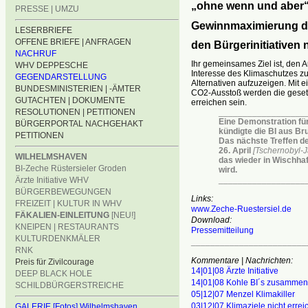
„ohne wenn und aber“ 
PRESSE | UMZU
Gewinnmaximierung du
LESERBRIEFE
OFFENE BRIEFE | ANFRAGEN
den Bürgerinitiativen 
NACHRUF
Ihr gemeinsames Ziel ist, den 
WHV DEPPESCHE
Interesse des Klimaschutzes z
GEGENDARSTELLUNG
Alternativen aufzuzeigen. Mit
BUNDESMINISTERIEN | -ÄMTER
CO2-Ausstoß werden die gesetz
GUTACHTEN | DOKUMENTE
erreichen sein.
RESOLUTIONEN | PETITIONEN
__________________
Eine Demonstration für
BÜRGERPORTAL NACHGEHAKT
kündigte die BI aus Bru
PETITIONEN
Das nächste Treffen der
26. April
[Tschernobyl-J
WILHELMSHAVEN
das wieder in Wischhaf
BI-Zeche Rüstersieler Groden
wird.
__________________
Ärzte Initiative WHV
BÜRGERBEWEGUNGEN
Links:
FREIZEIT | KULTUR IN WHV
www.Zeche-Ruestersiel.de
FÄKALIEN-EINLEITUNG
[NEU!]
Download:
KNEIPEN | RESTAURANTS
Pressemitteilung
KULTURDENKMÄLER
________________________
RNK
Kommentare | Nachrichten:
Preis für Zivilcourage
14|01|08 Ärzte Initiative
DEEP BLACK HOLE
14|01|08 Kohle BI´s zusammen
SCHILDBÜRGERSTREICHE
05|12|07 Menzel Klimakiller
03|12|07 Klimaziele nicht errei
GALERIE [Fotos] Wilhelmshaven