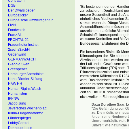
Contratom
DGB
"Es besteht dringender Handlu
Der Dwarsloeper
zu reduzieren. Deutschland ge
unsere Gesundheit und die Arte
Europaticker
einheitliches Medikamenten-Sa
Europäische Umweltagentur
sinken, wenn die Dünge-Verordnu
FIAN
Automobilhersteller müssen end
Foodwatch
ausreichend natürliche Alterna
Schadstoffe konsequent eingeh
Franz Alt
wirksame Kontrollen und Maßna
FRONTAL 21
Bundesgeschäftsführerin de
Frauenhofer Institut
2sechs3acht4
Ein besonderes Risiko für Mens
Gegenwind
Klimaanlagen dar: Sie können
GERMANWATCH
Abwässern entfernt werden und 
der Luft und in Gewässern wei
Giegold Sven
Trifluoressigsäure
[TFA]
nach. T
Greenpeace
Pflanzenschutzmittel und entst
Hamburger Abendblatt
chemischen Kältemittels R1234
Hans-Böckler-Stiftung
wird. Das chemisch instabile Pr
HAW HH
wiederum sehr stabil ist. TFA i
abbaubar. Über Niederschläge g
Human Rigths Watch
Zeit an. Die DUH fordert desh
Humanisten
nicht weiter in Fahrzeugklim
IPPNW
Jacob Jung
Dazu Dorothee Saar, Le
Jeversches Wochenblatt
"Die Gefährdung von O
zu. Die möglichen negat
Klima-Luegendetektor
fordern eine Neubewert
Länderspiegel
Umweltverträglichkeit. E
LobbyControl
Umwelt, wie natürliche
Der neue Lotse