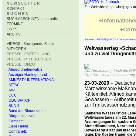
N E W S L E T T E R
Zur Webside (https://help.gov.u
KONTAKT
S-U-C-H-E-N
SUCHMASCHINEN - alternativ
+Informatione
TERMINE
+Coro
LINKS
ARCHIV
Startseite
->
PRESSE | UMZU
->
Deutsche Umwelt
VIDEOS - Bewegende Bilder
Weltwassertag »Schad
MITHÖREN
und zu viel Düngemitt
PRESSE | EMPFEHLUNG
PRESSE | MITTEILUNGEN
PRESSE | UMZU
Abgeordnetenwatch
Der Nitrateintrag durch die Gü
Anzeiger Harlingerland
Grundwasserverschlechterung.
AMNESTY INTERNATIONAL
23-03-2020
– Deutsche 
ATTAC
März wirksame Maßnah
AWI
Kältemittel, Altmedikam
CCC
Gewässern – Aufbereit
CDU WATCH
zur Trinkwassernutzung
BUND
Bund der Steuerzahler
Sauberes Wasser ist die Lebe
Bürgerinitiativen
Weltwassertages am 22. März 
Campact
Anstrengungen für saubere G
Altmedikamenten, Nitrat und 
Celle Heute
Gewässerqualität und machen
Contranetz
teuer. Die Kosten tragen die 