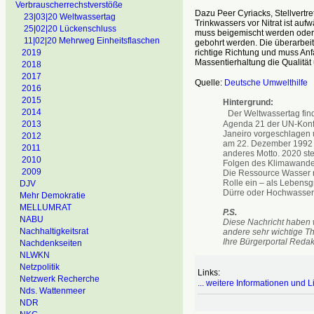
Verbrauscherrechstverstöße
Dazu Peer Cyriacks, Stellvertr
23|03|20 Weltwassertag
Trinkwassers vor Nitrat ist au
25|02|20 Lückenschluss
muss beigemischt werden oder 
11|02|20 Mehrweg Einheitsflaschen
gebohrt werden. Die überarbeite
richtige Richtung und muss Anf
2019
Massentierhaltung die Qualität
2018
2017
Quelle:
Deutsche Umwelthilfe
2016
2015
Hintergrund:
2014
Der Weltwassertag finde
Agenda 21 der UN-Konf
2013
Janeiro vorgeschlagen 
2012
am 22. Dezember 1992 b
2011
anderes Motto. 2020 st
2010
Folgen des Klimawandels
2009
Die Ressource Wasser n
Rolle ein – als Lebensg
DJV
Dürre oder Hochwasser
Mehr Demokratie
MELLUMRAT
P.S.
NABU
Diese Nachricht haben 
Nachhaltigkeitsrat
andere sehr wichtige T
Ihre Bürgerportal Redak
Nachdenkseiten
NLWKN
Netzpolitik
Links:
Netzwerk Recherche
... weitere Informationen und 
Nds. Wattenmeer
NDR