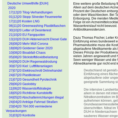
Deutsche Umwelthilfe [DUH]
Eine weitere große Belastung f
Allein auf dem deutschen Arzne
2020
Prozent der Deutschen entsorgen
17|12|20 Tilog-Verhandlungen
oder dem Waschbecken. Bei Tabl
01|12|20 Stopp Silvester Feuerwerke
Entsorgung. Die meisten Medik
17|11|20 Kosten LNG
Folge ist ein Arzneimittelcockt
Wasserkreislauf nicht bewusst.
06|11|20 Greenwashing Plastikflaschen
Antibiotikaresistenzen.
30|10|20 Letter of Desinterest
21|10|20 EU Fangquoten
Dazu Thomas Fischer, Leiter Kre
13|10|20 DUH Akteneinsicht Diesel Gate
Einführung eines bundesweit 
26|08|20 Mehr Müll Corona
Pharmaindustrie muss die Kost
18|08|20 Goldener Geier 2020
abgelaufene Medikamente als 
Dieses Prinzip der Produktvera
10|08|20 Bioabfall-Chaos
vielen Jahren angewandt und h
05|08|20 Stickstoffdioxidbelastung
Seen weniger Wasser und die Wir
04|08|20 DUH Regenwaldrodung
Altmedikamente gar nicht erst 
30|07|20 Kiel: Luftfilteranlagen
Deutschland ist gemäß 
27|07|20 Elektroschrott Onlinehandel
Einführung eines fläch
24|07|20 Plastiksteuer
abgelaufene oder ungenu
21|07|20 Gesundheit Pyrotechnik
geeignete Sammlung s
29|06|20 Gaslobby
11|06|20 Wasserstoffstrategie
Die intensive Landwirts
18|05|20 Richtlinie Kunststoffe
allem in denen mit inten
Nitratkonzentration im 
04|05|20 Abschalteinrichtungen illegal
aufnehmen können, gela
24|04|20 Anträge Fahrrad Straßen
Grundwassermessstellen
23|04|20 764.000 vermiedene
überschritten. Nitrat im
Verpackungen
DUH in Niedersachsen 
31|03|20 Kontrolle
sauberes Wasser einge