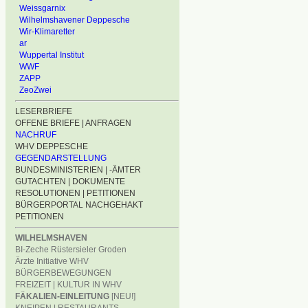
Weissgarnix
Wilhelmshavener Deppesche
Wir-Klimaretter
ar
Wuppertal Institut
WWF
ZAPP
ZeoZwei
LESERBRIEFE
OFFENE BRIEFE | ANFRAGEN
NACHRUF
WHV DEPPESCHE
GEGENDARSTELLUNG
BUNDESMINISTERIEN | -ÄMTER
GUTACHTEN | DOKUMENTE
RESOLUTIONEN | PETITIONEN
BÜRGERPORTAL NACHGEHAKT
PETITIONEN
WILHELMSHAVEN
BI-Zeche Rüstersieler Groden
Ärzte Initiative WHV
BÜRGERBEWEGUNGEN
FREIZEIT | KULTUR IN WHV
FÄKALIEN-EINLEITUNG
[NEU!]