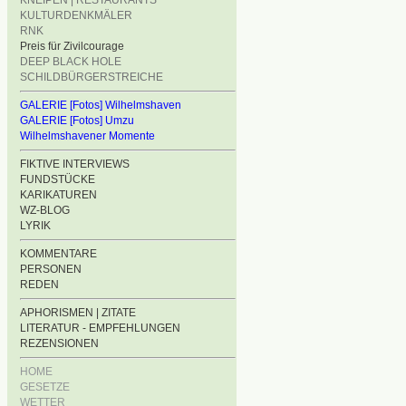
KNEIPEN | RESTAURANTS
KULTURDENKMÄLER
RNK
Preis für Zivilcourage
DEEP BLACK HOLE
SCHILDBÜRGERSTREICHE
GALERIE [Fotos] Wilhelmshaven
GALERIE [Fotos] Umzu
Wilhelmshavener Momente
FIKTIVE INTERVIEWS
FUNDSTÜCKE
KARIKATUREN
WZ-BLOG
LYRIK
KOMMENTARE
PERSONEN
REDEN
APHORISMEN | ZITATE
LITERATUR - EMPFEHLUNGEN
REZENSIONEN
HOME
GESETZE
WETTER