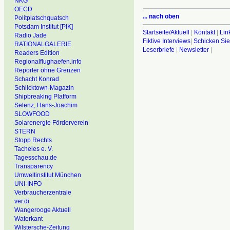
NKG
OECD
... nach oben
Politplatschquatsch
Potsdam Institut [PIK]
Startseite/Aktuell
|
Kontakt
|
Lin
Radio Jade
Fiktive Interviews
|
Schicken Sie
RATIONALGALERIE
Leserbriefe
|
Newsletter
|
Readers Edition
Regionalflughaefen.info
Reporter ohne Grenzen
Schacht Konrad
Schlicktown-Magazin
Shipbreaking Platform
Selenz, Hans-Joachim
SLOWFOOD
Solarenergie Förderverein
STERN
Stopp Rechts
Tacheles e. V.
Tagesschau.de
Transparency
Umweltinstitut München
UNI-INFO
Verbraucherzentrale
ver.di
Wangerooge Aktuell
Waterkant
Wilstersche-Zeitung