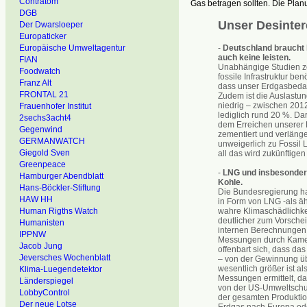
Contratom
Gas betragen sollten. Die Pla
DGB
Unser Desinter
Der Dwarsloeper
Europaticker
-
Deutschland braucht k
Europäische Umweltagentur
auch keine leisten.
FIAN
Unabhängige Studien ze
Foodwatch
fossile Infrastruktur be
Franz Alt
dass unser Erdgasbedarf
FRONTAL 21
Zudem ist die Auslastun
niedrig – zwischen 2012
Frauenhofer Institut
lediglich rund 20 %. Da
2sechs3acht4
dem Erreichen unserer 
Gegenwind
zementiert und verlänge
GERMANWATCH
unweigerlich zu Fossil L
Giegold Sven
all das wird zukünftige
Greenpeace
-
LNG und insbesondere
Hamburger Abendblatt
Kohle.
Hans-Böckler-Stiftung
Die Bundesregierung hat
HAW HH
in Form von LNG -als äh
wahre Klimaschädlichke
Human Rigths Watch
deutlicher zum Vorsche
Humanisten
internen Berechnungen 
IPPNW
Messungen durch Kamera
Jacob Jung
offenbart sich, dass da
Jeversches Wochenblatt
– von der Gewinnung übe
wesentlich größer ist 
Klima-Luegendetektor
Messungen ermittelt, d
Länderspiegel
von der US-Umweltschu
LobbyControl
der gesamten Produktio
Der neue Lotse
Erdgas nach Europa ode