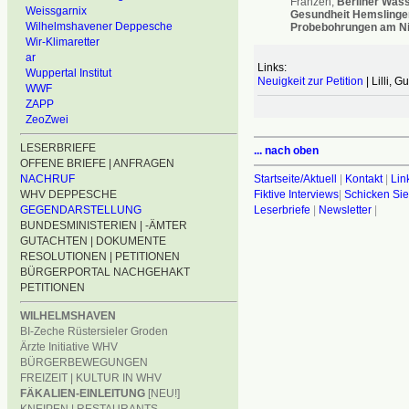
Franzen,
Berliner Wass
Weissgarnix
Gesundheit Hemslinge
Wilhelmshavener Deppesche
Probebohrungen am Ni
Wir-Klimaretter
ar
Links:
Wuppertal Institut
Neuigkeit zur Petition
| Lilli, 
WWF
ZAPP
ZeoZwei
LESERBRIEFE
... nach oben
OFFENE BRIEFE | ANFRAGEN
Startseite/Aktuell
|
Kontakt
|
Lin
NACHRUF
Fiktive Interviews
|
Schicken Sie
WHV DEPPESCHE
Leserbriefe
|
Newsletter
|
GEGENDARSTELLUNG
BUNDESMINISTERIEN | -ÄMTER
GUTACHTEN | DOKUMENTE
RESOLUTIONEN | PETITIONEN
BÜRGERPORTAL NACHGEHAKT
PETITIONEN
WILHELMSHAVEN
BI-Zeche Rüstersieler Groden
Ärzte Initiative WHV
BÜRGERBEWEGUNGEN
FREIZEIT | KULTUR IN WHV
FÄKALIEN-EINLEITUNG
[NEU!]