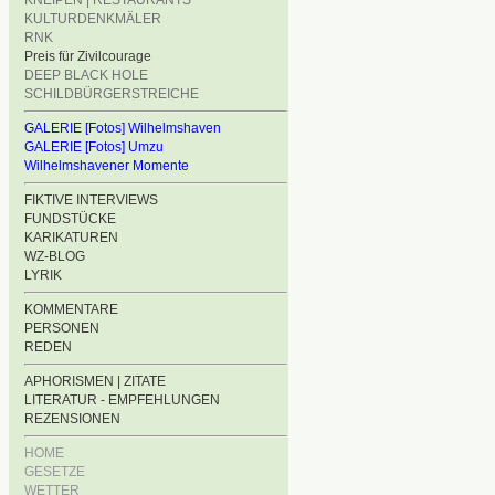
KNEIPEN | RESTAURANTS
KULTURDENKMÄLER
RNK
Preis für Zivilcourage
DEEP BLACK HOLE
SCHILDBÜRGERSTREICHE
GALERIE [Fotos] Wilhelmshaven
GALERIE [Fotos] Umzu
Wilhelmshavener Momente
FIKTIVE INTERVIEWS
FUNDSTÜCKE
KARIKATUREN
WZ-BLOG
LYRIK
KOMMENTARE
PERSONEN
REDEN
APHORISMEN | ZITATE
LITERATUR - EMPFEHLUNGEN
REZENSIONEN
HOME
GESETZE
WETTER