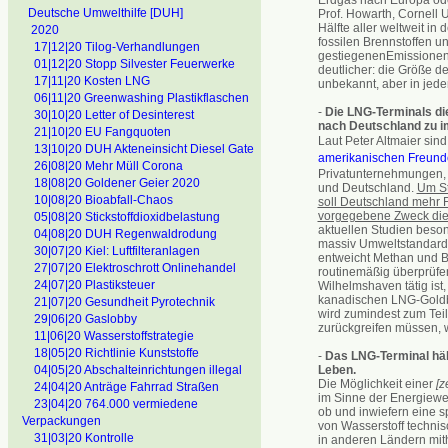
Deutsche Umwelthilfe [DUH]
Prof. Howarth, Cornell U
Hälfte aller weltweit i
2020
fossilen Brennstoffen un
17|12|20 Tilog-Verhandlungen
gestiegenenEmissionen 
01|12|20 Stopp Silvester Feuerwerke
deutlicher: die Größe 
17|11|20 Kosten LNG
unbekannt, aber in jedem
06|11|20 Greenwashing Plastikflaschen
-
Die LNG-Terminals di
30|10|20 Letter of Desinterest
nach Deutschland zu i
21|10|20 EU Fangquoten
Laut Peter Altmaier sind
13|10|20 DUH Akteneinsicht Diesel Gate
amerikanischen Freun
26|08|20 Mehr Müll Corona
Privatunternehmungen, 
18|08|20 Goldener Geier 2020
und Deutschland.
Um St
10|08|20 Bioabfall-Chaos
soll Deutschland mehr Fr
vorgegebene Zweck dies
05|08|20 Stickstoffdioxidbelastung
aktuellen Studien beso
04|08|20 DUH Regenwaldrodung
massiv Umweltstandards 
30|07|20 Kiel: Luftfilteranlagen
entweicht Methan und B
27|07|20 Elektroschrott Onlinehandel
routinemäßig überprüfen
24|07|20 Plastiksteuer
Wilhelmshaven tätig ist
kanadischen LNG-Goldbo
21|07|20 Gesundheit Pyrotechnik
wird zumindest zum Tei
29|06|20 Gaslobby
zurückgreifen müssen, w
11|06|20 Wasserstoffstrategie
18|05|20 Richtlinie Kunststoffe
-
Das LNG-Terminal hält
Leben.
04|05|20 Abschalteinrichtungen illegal
Die Möglichkeit einer
[ze
24|04|20 Anträge Fahrrad Straßen
im Sinne der Energiewende
23|04|20 764.000 vermiedene
ob und inwiefern eine 
Verpackungen
von Wasserstoff technis
31|03|20 Kontrolle
in anderen Ländern mithi