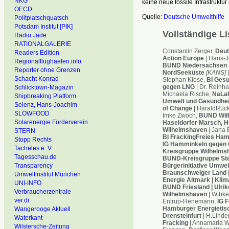
NKG
keine neue fossile Infrastruktur 
OECD
Quelle:
Deutsche Umwelthilfe
Politplatschquatsch
Potsdam Institut [PIK]
Vollständige L
Radio Jade
RATIONALGALERIE
Constantin Zerger,
Deut
Readers Edition
Action Europe
| Hans-J
Regionalflughaefen.info
BUND Niedersachsen
Reporter ohne Grenzen
NordSeeküste
[KANS]
|
Schacht Konrad
Stephan Klose,
BI Gesu
gegen LNG
| Dr. Reinha
Schlicktown-Magazin
Michaela Rische,
NaLaK
Shipbreaking Platform
Umwelt und Gesundhe
Selenz, Hans-Joachim
of Change
| HaraldRück
SLOWFOOD
Imke Zwoch,
BUND Wil
Solarenergie Förderverein
Haseldorfer Marsch, He
Wilhelmshaven
| Jana 
STERN
BI FrackingFreies Ha
Stopp Rechts
IG Hamminkeln gegen 
Tacheles e. V.
Kreisgruppe Wilhelmsh
Tagesschau.de
BUND-Kreisgruppe Ste
Bürgerinitiative Umwe
Transparency
Braunschweiger Land
|
Umweltinstitut München
Energie Altmark | Kli
UNI-INFO
BUND Friesland | Ulrik
Verbraucherzentrale
Wilhelmshaven
| Wibke
ver.di
Entrup-Henemann,
IG 
Hamburger Energietis
Wangerooge Aktuell
Drensteinfurt
| H.Linde
Waterkant
Fracking
| Annamaria W
Wilstersche-Zeitung