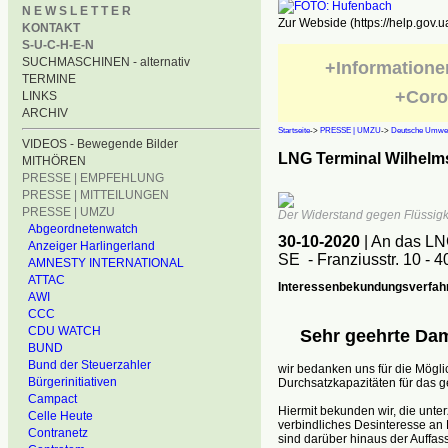
N E W S L E T T E R
Zur Webside (https://help.gov.u
KONTAKT
S-U-C-H-E-N
SUCHMASCHINEN - alternativ
+Informatione
TERMINE
+Coro
LINKS
ARCHIV
Startseite
->
PRESSE | UMZU
->
Deutsche Umwelt
VIDEOS - Bewegende Bilder
LNG Terminal Wilhelms
MITHÖREN
PRESSE | EMPFEHLUNG
PRESSE | MITTEILUNGEN
PRESSE | UMZU
Der Widerstand gegen Flüssigke
Abgeordnetenwatch
30-10-2020
| An das L
Anzeiger Harlingerland
SE - Franziusstr. 10 - 
AMNESTY INTERNATIONAL
ATTAC
Interessenbekundungsverfah
AWI
CCC
CDU WATCH
Sehr geehrte Dam
BUND
Bund der Steuerzahler
wir bedanken uns für die Mögli
Bürgerinitiativen
Durchsatzkapazitäten für das 
Campact
Hiermit bekunden wir, die unt
Celle Heute
verbindliches Desinteresse an 
Contranetz
sind darüber hinaus der Auffas