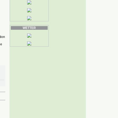
ig.
WETTER
tion
ie