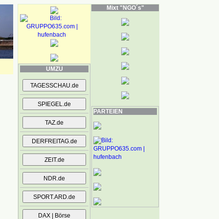
Mixt "NGO´s"
UMZU
PARTEIEN