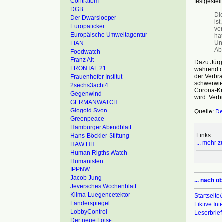
Contratom
festgestel
DGB
Di
Der Dwarsloeper
is
Europaticker
ve
Europäische Umweltagentur
ha
Un
FIAN
Ab
Foodwatch
Franz Alt
Dazu Jürg
FRONTAL 21
während de
der Verbra
Frauenhofer Institut
schwerwie
2sechs3acht4
Corona-Kri
Gegenwind
wird. Ver
GERMANWATCH
Giegold Sven
Quelle:
De
Greenpeace
Hamburger Abendblatt
Links:
Hans-Böckler-Stiftung
... mehr
HAW HH
Human Rigths Watch
Humanisten
IPPNW
Jacob Jung
... nach o
Jeversches Wochenblatt
Klima-Luegendetektor
Startseite/
Länderspiegel
Fiktive In
LobbyControl
Leserbrie
Der neue Lotse