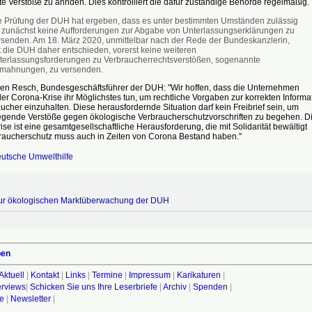
lte Verstöße zu ahnden. Dies kontrolliert die dafür zuständige Behörde regelmäß
e Prüfung der DUH hat ergeben, dass es unter bestimmten Umständen zulässig
t, zunächst keine Aufforderungen zur Abgabe von Unterlassungserklärungen zu
rsenden. Am 18. März 2020, unmittelbar nach der Rede der Bundeskanzlerin,
t die DUH daher entschieden, vorerst keine weiteren
terlassungsforderungen zu Verbraucherrechtsverstößen, sogenannte
mahnungen, zu versenden.
en Resch, Bundesgeschäftsführer der DUH: "Wir hoffen, dass die Unternehmen
r Corona-Krise ihr Möglichstes tun, um rechtliche Vorgaben zur korrekten Informa
ucher einzuhalten. Diese herausfordernde Situation darf kein Freibrief sein, um
gende Verstöße gegen ökologische Verbraucherschutzvorschriften zu begehen. D
se ist eine gesamtgesellschaftliche Herausforderung, die mit Solidarität bewältigt
braucherschutz muss auch in Zeiten von Corona Bestand haben."
utsche Umwelthilfe
 zur ökologischen Marktüberwachung der DUH
ben
Aktuell
|
Kontakt
|
Links
|
Termine
|
Impressum
|
Karikaturen
|
terviews
|
Schicken Sie uns Ihre Leserbriefe
|
Archiv
|
Spenden
|
fe
|
Newsletter
|