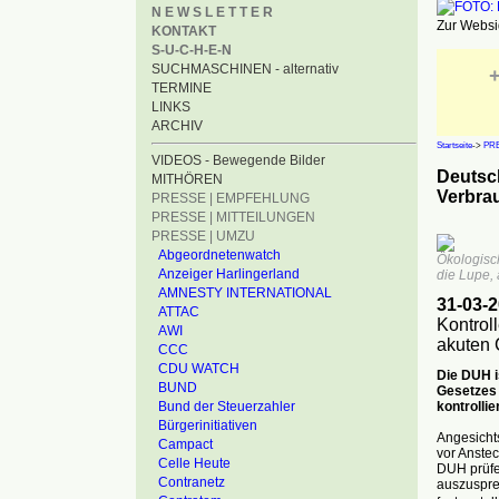
N E W S L E T T E R
Zur Websid
KONTAKT
S-U-C-H-E-N
SUCHMASCHINEN - alternativ
+
TERMINE
LINKS
ARCHIV
Startseite
->
PRE
VIDEOS - Bewegende Bilder
Deutsch
MITHÖREN
Verbra
PRESSE | EMPFEHLUNG
PRESSE | MITTEILUNGEN
PRESSE | UMZU
Abgeordnetenwatch
Ökologisc
Anzeiger Harlingerland
die Lupe,
AMNESTY INTERNATIONAL
31-03-
ATTAC
Kontrol
AWI
akuten 
CCC
CDU WATCH
Die DUH i
BUND
Gesetzes 
kontrollie
Bund der Steuerzahler
Bürgerinitiativen
Angesichts
Campact
vor Anste
Celle Heute
DUH prüfen
Contranetz
auszusprec