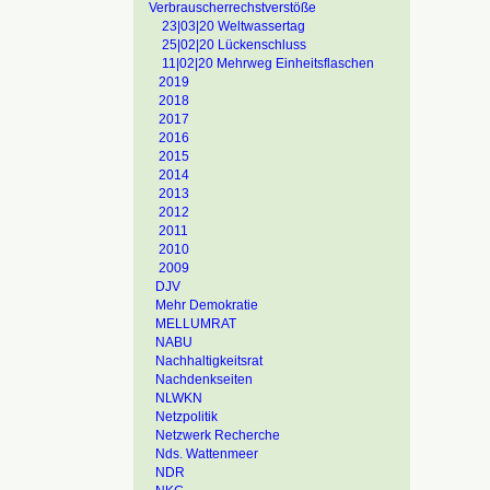
Verbrauscherrechstverstöße
23|03|20 Weltwassertag
25|02|20 Lückenschluss
11|02|20 Mehrweg Einheitsflaschen
2019
2018
2017
2016
2015
2014
2013
2012
2011
2010
2009
DJV
Mehr Demokratie
MELLUMRAT
NABU
Nachhaltigkeitsrat
Nachdenkseiten
NLWKN
Netzpolitik
Netzwerk Recherche
Nds. Wattenmeer
NDR