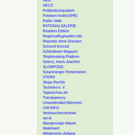
NKG
OECD
Politplatschquatsch
Potsdam Institut [PIK]
Radio Jade
RATIONALGALERIE
Readers Edition
Regionalflughaefen.info
Reporter ohne Grenzen
Schacht Konrad
Schlicktown-Magazin
Shipbreaking Platform
Selenz, Hans-Joachim
SLOWFOOD
Solarenergie Förderverein
STERN
Stopp Rechts
Tacheles e. V.
Tagesschau.de
Transparency
Umweltinstitut München
UNI-INFO
Verbraucherzentrale
ver.di
Wangerooge Aktuell
Waterkant
Wilstersche-Zeitung