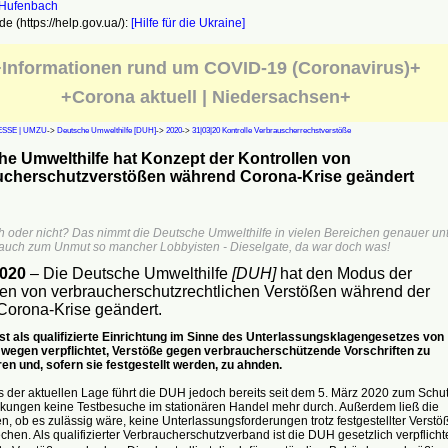
e (https://help.gov.ua/):
[Hilfe für die Ukraine]
Informationen rund um COVID-19 (Coronavirus)+
+Corona aktuell | Niedersachsen+
SSE | UMZU
->
Deutsche Umwelthilfe [DUH]
->
2020
->
31|03|20 Kontrolle Verbrauscherrechstverstöße
e Umwelthilfe hat Konzept der Kontrollen von
ucherschutzverstößen während Corona-Krise geändert
h oder nicht? Das nimmt die Deutsche Umwelthilfe in vielen Bereichen genauer un
 auch zum Unmut so mancher Lobbyisten - Dieselgate, da war doch was!
2020
– Die Deutsche Umwelthilfe
[DUH]
hat den Modus der
len von verbraucherschutzrechtlichen Verstößen während der
Corona-Krise geändert.
st als qualifizierte Einrichtung im Sinne des Unterlassungsklagengesetzes von
wegen verpflichtet, Verstöße gegen verbraucherschützende Vorschriften zu
ren und, sofern sie festgestellt werden, zu ahnden.
 der aktuellen Lage führt die DUH jedoch bereits seit dem 5. März 2020 zum Schu
ckungen keine Testbesuche im stationären Handel mehr durch. Außerdem ließ die
, ob es zulässig wäre, keine Unterlassungsforderungen trotz festgestellter Verstö
hen. Als qualifizierter Verbraucherschutzverband ist die DUH gesetzlich verpflichte