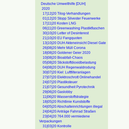
Deutsche Umwelthilfe [DUH]
2020
17|12|20 Tilog-Verhandlungen
01|12|20 Stopp Silvester Feuerwerke
17|11|20 Kosten LNG
06|11|20 Greenwashing Plastikflaschen
30|10|20 Letter of Desinterest
21|10|20 EU Fangquoten
13|10|20 DUH Akteneinsicht Diesel Gate
26|08|20 Mehr Müll Corona
18|08|20 Goldener Geier 2020
10|08|20 Bioabfall-Chaos
05|08|20 Stickstoffdioxidbelastung
04|08|20 DUH Regenwaldrodung
30|07|20 Kiel: Luftfilteranlagen
27|07|20 Elektroschrott Onlinehandel
24|07|20 Plastiksteuer
21|07|20 Gesundheit Pyrotechnik
29|06|20 Gaslobby
11|06|20 Wasserstoffstrategie
18|05|20 Richtlinie Kunststoffe
04|05|20 Abschalteinrichtungen illegal
24|04|20 Anträge Fahrrad Straßen
23|04|20 764.000 vermiedene
Verpackungen
31|03|20 Kontrolle