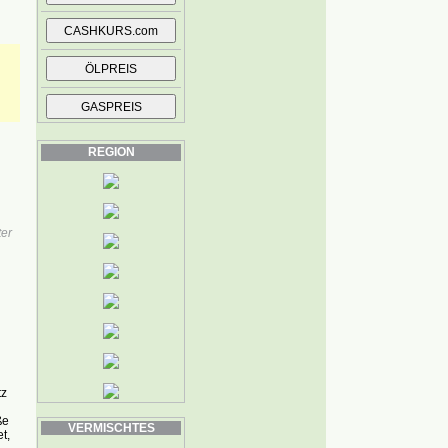
REGION
ter
tz
ße
VERMISCHTES
t,