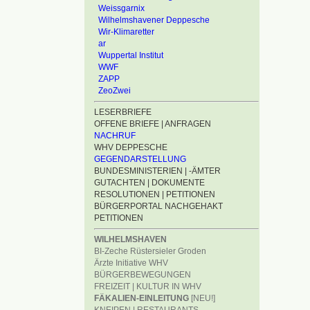
Weissgarnix
Wilhelmshavener Deppesche
Wir-Klimaretter
ar
Wuppertal Institut
WWF
ZAPP
ZeoZwei
LESERBRIEFE
OFFENE BRIEFE | ANFRAGEN
NACHRUF
WHV DEPPESCHE
GEGENDARSTELLUNG
BUNDESMINISTERIEN | -ÄMTER
GUTACHTEN | DOKUMENTE
RESOLUTIONEN | PETITIONEN
BÜRGERPORTAL NACHGEHAKT
PETITIONEN
WILHELMSHAVEN
BI-Zeche Rüstersieler Groden
Ärzte Initiative WHV
BÜRGERBEWEGUNGEN
FREIZEIT | KULTUR IN WHV
FÄKALIEN-EINLEITUNG
[NEU!]