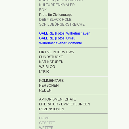
KNEIPEN | RESTAURANTS
KULTURDENKMÄLER
RNK
Preis für Zivilcourage
DEEP BLACK HOLE
SCHILDBÜRGERSTREICHE
GALERIE [Fotos] Wilhelmshaven
GALERIE [Fotos] Umzu
Wilhelmshavener Momente
FIKTIVE INTERVIEWS
FUNDSTÜCKE
KARIKATUREN
WZ-BLOG
LYRIK
KOMMENTARE
PERSONEN
REDEN
APHORISMEN | ZITATE
LITERATUR - EMPFEHLUNGEN
REZENSIONEN
HOME
GESETZE
WETTER