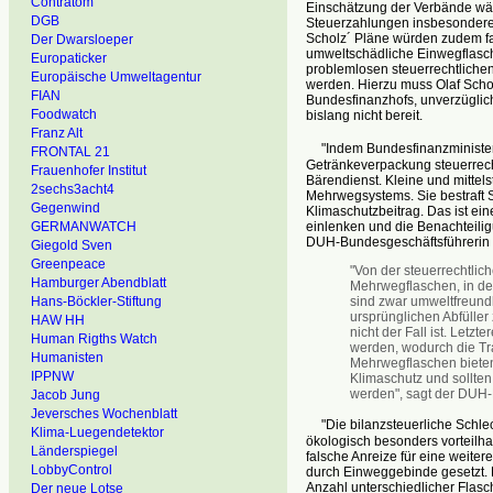
Contratom
Einschätzung der Verbände wär
DGB
Steuerzahlungen insbesondere k
Scholz´ Pläne würden zudem fal
Der Dwarsloeper
umweltschädliche Einwegflasc
Europaticker
problemlosen steuerrechtliche
Europäische Umweltagentur
werden. Hierzu muss Olaf Scho
FIAN
Bundesfinanzhofs, unverzüglich
Foodwatch
bislang nicht bereit.
Franz Alt
"Indem Bundesfinanzminister 
FRONTAL 21
Getränkeverpackung steuerrecht
Frauenhofer Institut
Bärendienst. Kleine und mittel
2sechs3acht4
Mehrwegsystems. Sie bestraft 
Gegenwind
Klimaschutzbeitrag. Das ist ei
einlenken und die Benachteiligu
GERMANWATCH
DUH-Bundesgeschäftsführerin 
Giegold Sven
Greenpeace
"Von der steuerrechtlich
Hamburger Abendblatt
Mehrwegflaschen, in den
sind zwar umweltfreund
Hans-Böckler-Stiftung
ursprünglichen Abfüller 
HAW HH
nicht der Fall ist. Letz
Human Rigths Watch
werden, wodurch die Tr
Humanisten
Mehrwegflaschen bieten
IPPNW
Klimaschutz und sollten 
werden", sagt der DUH-L
Jacob Jung
Jeversches Wochenblatt
"Die bilanzsteuerliche Schlec
Klima-Luegendetektor
ökologisch besonders vorteilha
Länderspiegel
falsche Anreize für eine weite
LobbyControl
durch Einweggebinde gesetzt.
Anzahl unterschiedlicher Flas
Der neue Lotse