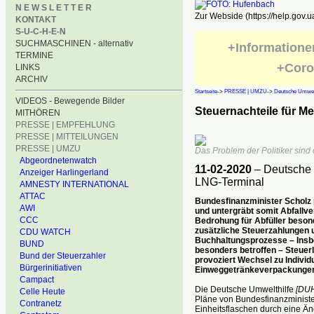
N E W S L E T T E R
Zur Webside (https://help.gov.u
KONTAKT
S-U-C-H-E-N
SUCHMASCHINEN - alternativ
+Informatione
TERMINE
+Coro
LINKS
ARCHIV
Startseite
->
PRESSE | UMZU
->
Deutsche Umwelt
VIDEOS - Bewegende Bilder
Steuernachteile für M
MITHÖREN
PRESSE | EMPFEHLUNG
PRESSE | MITTEILUNGEN
PRESSE | UMZU
Das Problem der Politiker sind 
Abgeordnetenwatch
11-02-2020
– Deutsche U
Anzeiger Harlingerland
LNG-Terminal
AMNESTY INTERNATIONAL
ATTAC
Bundesfinanzminister Scholz
AWI
und untergräbt somit Abfallv
CCC
Bedrohung für Abfüller beson
zusätzliche Steuerzahlungen 
CDU WATCH
Buchhaltungsprozesse – Insbe
BUND
besonders betroffen – Steuer
Bund der Steuerzahler
provoziert Wechsel zu Indivi
Bürgerinitiativen
Einweggetränkeverpackunge
Campact
Die Deutsche Umwelthilfe
[DUH
Celle Heute
Pläne von Bundesfinanzministe
Contranetz
Einheitsflaschen durch eine Än