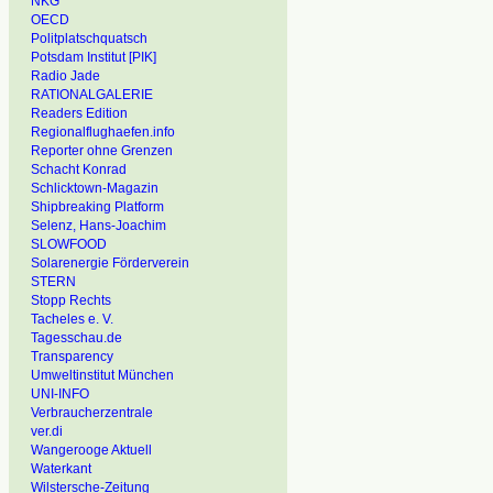
NKG
OECD
Politplatschquatsch
Potsdam Institut [PIK]
Radio Jade
RATIONALGALERIE
Readers Edition
Regionalflughaefen.info
Reporter ohne Grenzen
Schacht Konrad
Schlicktown-Magazin
Shipbreaking Platform
Selenz, Hans-Joachim
SLOWFOOD
Solarenergie Förderverein
STERN
Stopp Rechts
Tacheles e. V.
Tagesschau.de
Transparency
Umweltinstitut München
UNI-INFO
Verbraucherzentrale
ver.di
Wangerooge Aktuell
Waterkant
Wilstersche-Zeitung