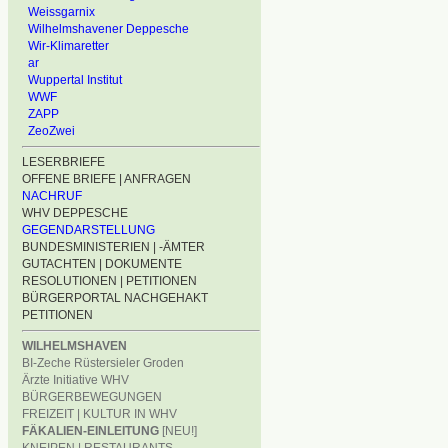
Weissgarnix
Wilhelmshavener Deppesche
Wir-Klimaretter
ar
Wuppertal Institut
WWF
ZAPP
ZeoZwei
LESERBRIEFE
OFFENE BRIEFE | ANFRAGEN
NACHRUF
WHV DEPPESCHE
GEGENDARSTELLUNG
BUNDESMINISTERIEN | -ÄMTER
GUTACHTEN | DOKUMENTE
RESOLUTIONEN | PETITIONEN
BÜRGERPORTAL NACHGEHAKT
PETITIONEN
WILHELMSHAVEN
BI-Zeche Rüstersieler Groden
Ärzte Initiative WHV
BÜRGERBEWEGUNGEN
FREIZEIT | KULTUR IN WHV
FÄKALIEN-EINLEITUNG
[NEU!]