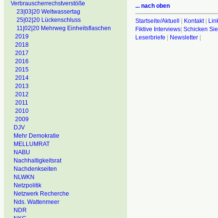
Verbrauscherrechstverstöße
... nach oben
23|03|20 Weltwassertag
25|02|20 Lückenschluss
Startseite/Aktuell
|
Kontakt
|
Lin
11|02|20 Mehrweg Einheitsflaschen
Fiktive Interviews
|
Schicken Sie
2019
Leserbriefe
|
Newsletter
|
2018
2017
2016
2015
2014
2013
2012
2011
2010
2009
DJV
Mehr Demokratie
MELLUMRAT
NABU
Nachhaltigkeitsrat
Nachdenkseiten
NLWKN
Netzpolitik
Netzwerk Recherche
Nds. Wattenmeer
NDR