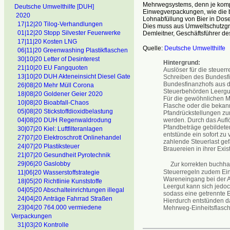
Mehrwegsystems, denn je kompl
Deutsche Umwelthilfe [DUH]
Einwegverpackungen, wie die 
2020
Lohnabfüllung von Bier in Dosen
17|12|20 Tilog-Verhandlungen
Dies muss aus Umweltschutzgrü
01|12|20 Stopp Silvester Feuerwerke
Demleitner, Geschäftsführer d
17|11|20 Kosten LNG
Quelle:
Deutsche Umwelthilfe
06|11|20 Greenwashing Plastikflaschen
30|10|20 Letter of Desinterest
Hintergrund:
21|10|20 EU Fangquoten
Auslöser für die steuer
13|10|20 DUH Akteneinsicht Diesel Gate
Schreiben des Bundesfin
Bundesfinanzhofs aus d
26|08|20 Mehr Müll Corona
Steuerbehörden Leergut
18|08|20 Goldener Geier 2020
Für die gewöhnlichen Me
10|08|20 Bioabfall-Chaos
Flasche oder die bekann
05|08|20 Stickstoffdioxidbelastung
Pfandrückstellungen zu
werden. Durch das Auflö
04|08|20 DUH Regenwaldrodung
Pfandbeträge gebildete
30|07|20 Kiel: Luftfilteranlagen
entstünde ein sofort zu
27|07|20 Elektroschrott Onlinehandel
zahlende Steuerlast gef
24|07|20 Plastiksteuer
Brauereien in ihrer Exis
21|07|20 Gesundheit Pyrotechnik
29|06|20 Gaslobby
Zur korrekten buchhal
Steuerregeln zudem Ein
11|06|20 Wasserstoffstrategie
Wareneingang bei der An
18|05|20 Richtlinie Kunststoffe
Leergut kann sich jedo
04|05|20 Abschalteinrichtungen illegal
sodass eine getrennte E
24|04|20 Anträge Fahrrad Straßen
Hierdurch entstünden da
23|04|20 764.000 vermiedene
Mehrweg-Einheitsflasch
Verpackungen
31|03|20 Kontrolle