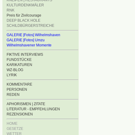
KNEIPEN | RESTAURANTS
KULTURDENKMÄLER
RNK
Preis für Zivilcourage
DEEP BLACK HOLE
SCHILDBÜRGERSTREICHE
GALERIE [Fotos] Wilhelmshaven
GALERIE [Fotos] Umzu
Wilhelmshavener Momente
FIKTIVE INTERVIEWS
FUNDSTÜCKE
KARIKATUREN
WZ-BLOG
LYRIK
KOMMENTARE
PERSONEN
REDEN
APHORISMEN | ZITATE
LITERATUR - EMPFEHLUNGEN
REZENSIONEN
HOME
GESETZE
WETTER