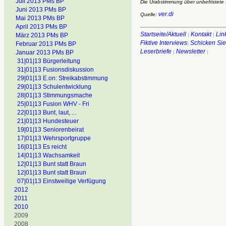
Juli 2013 PMs BP
Die Urabstimmung über unbefristete St
Juni 2013 PMs BP
ver.di
Quelle:
Mai 2013 PMs BP
April 2013 PMs BP
Startseite/Aktuell
Kontakt
Lin
März 2013 PMs BP
|
|
Fiktive Interviews
Schicken Sie
Februar 2013 PMs BP
|
Leserbriefe
Newsletter
Januar 2013 PMs BP
|
|
31|01|13 Bürgerleitung
31|01|13 Fusionsdiskussion
29|01|13 E.on: Streikabstimmung
29|01|13 Schulentwicklung
28|01|13 Stimmungsmache
25|01|13 Fusion WHV - Fri
22|01|13 Bunt, laut, ...
21|01|13 Hundesteuer
19|01|13 Seniorenbeirat
17|01|13 Wehrsportgruppe
16|01|13 Es reicht
14|01|13 Wachsamkeit
12|01|13 Bunt statt Braun
12|01|13 Bunt statt Braun
07|01|13 Einstweilige Verfügung
2012
2011
2010
2009
2008