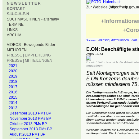
N E W S L E T T E R
Zur Webside (https://help.gov.u
KONTAKT
S-U-C-H-E-N
SUCHMASCHINEN - alternativ
+Informatione
TERMINE
+Coro
LINKS
ARCHIV
Startseite
->
PRESSE | MITTEILUNGEN
->
2013
-
VIDEOS - Bewegende Bilder
E.ON: Beschäftigte st
MITHÖREN
29|01|2013
PRESSE | EMPFEHLUNG
PRESSE | MITTEILUNGEN
Es wird Zeit, dass sich die Arbeitneh
2021
engagieren.
2020
Seit Montagmorgen stim
2019
E.ON Konzerns darüber a
2018
müssen mindestens 75 
2017
2016
Die Tarifgemeinschaft Energie, in 
zusammengeschlossen sind, fordert
2015
Unternehmen des E.ON-Konzerns 6,5
2014
dritten Verhandlungsrunde lediglic
Verhandlungen für gescheitert erkl
2013
Dezember 2013 PMs BP
Die Gewerkschaften wollen außerdem
zwölf Monate übernommen werden. A
November 2013 PMs BP
übernommen werden sowie zusätzlich 
schwerbehinderte Auszubildende.
Oktober 2013 PMs BP
September 2013 PMs BP
Weiterhin fordern die Gewerkschafte
verlängert wird. Die Arbeitgeber sper
August 2013 PMs BP