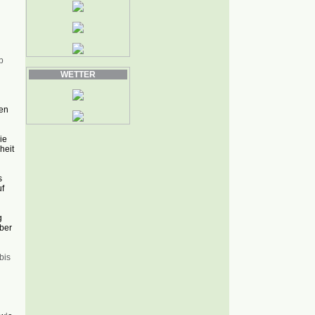
b
WETTER
gen
ie
heit
s
f
g
ber
bis