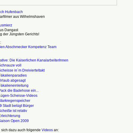
rich Hufenbach
rfilmer aus Wilhelmshaven
usmierz
aus Dangast
rag der Jüngsten Gerichts!
:
lien Abschmecker Kompetenz Team
iative: Die Kaiserlichen KanalarbeiterInnen
Schnauze voll
cheisse in´m Dreivierteltakt
Fäkalienparadies
Urlaub abgesagt
äkalieneinleitung
ack die Badehose ein...
Lügen-Scheisse-Videos
Starkregenspeicher
9 Stadt belügt Bürger
cheiße ist relativ
rleichterung
Saison Open 2009
 sich dazu auch folgende
Videos
an: