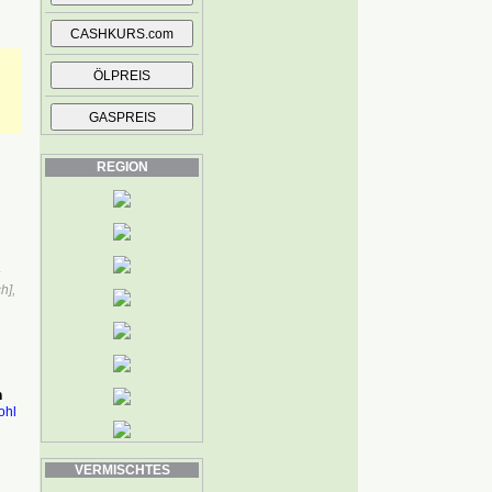
REGION
h],
n
ohl
VERMISCHTES