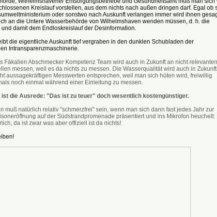
örde, Wilhelmshavener Entsorgungsbetriebe und Gesundheitsamt muß man sich 
hlossenen Kreislauf vorstellen, aus dem nichts nach außen dringen darf. Egal ob 
umweltministerium oder sonstwo nach Auskunft verlangen immer wird ihnen gesag
sich an die Untere Wasserbehörde von Wilhelmshaven wenden müssen, d. h. die
nd damit dem Endloskreislauf der Desinformation.
ibt die eigentliche Auskunft tief vergraben in den dunklen Schubladen der
n Intransparenzmaschinerie.
s Fäkalien Abschmecker Kompetenz Team wird auch in Zukunft an nicht relevante
ellen messen, weil es da nichts zu messen. Die Wasserqualität wird auch in Zukunft
ht aussagekräftigen Messwerten entsprechen, weil man sich hüten wird, freiwillig
mals noch einmal während einer Einleitung zu messen.
 ist die Ausrede: "Das ist zu teuer" doch wesentlich kostengünstiger.
 muß natürlich relativ "schmerzfrei" sein, wenn man sich dann fast jedes Jahr zur
isoneröffnung auf der Südstrandpromenade präsentiert und ins Mikrofon heuchelt:
lich, da ist zwar was aber offiziell ist da nichts!
eiben!