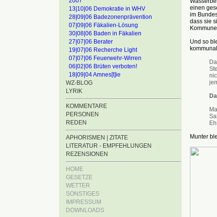
2007
Wasserbeh
einen gesc
13|10|06 Demokratie in WHV
im Bundes
28|09|06 Badezonenprävention
dass sie 
07|09|06 Fäkalien-Lösung
Kommune u
30|08|06 Baden in Fäkalien
Und so ble
27|07|06 Berater
kommunale
19|07|06 Recherche Light
07|07|06 Feuerwehr-Wirren
Da
06|02|06 Brüten verboten!
St
18|09|04 Amnes[t]ie
nic
je
WZ-BLOG
LYRIK
Da
KOMMENTARE
Man
PERSONEN
Sa
REDEN
Ehr
Munter bl
APHORISMEN | ZITATE
LITERATUR - EMPFEHLUNGEN
REZENSIONEN
HOME
GESETZE
WETTER
SONSTIGES
IMPRESSUM
DOWNLOADS