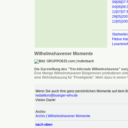
09|08|07 
04|06|08 
12|07|07 
29|05|20
12|05|20
Startseite/
Fiktive In
Leserbrie
Wilhelmshavener Momente
Die Darstelllung des "Trio Infernale Wilhelmshavens" sorg
Eine Menge Wilhelmshavener Bürgerinnen protestieren unter
eine Wohnbebauung für "Priveligierte". Mehr dazu in einem V
Wenn Sie auch ihre ganz persönlichen Momente auf dem Bür
redaktion@buerger-whv.de
Vielen Dank!
Archiv:
Archiv | Wilhelmshavener Momente
nach oben