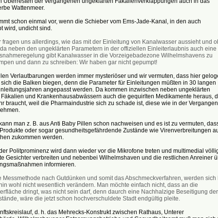
n Überresten der vergangenen ungeklärten Fäkalienverklappungen auch in das
erbe Wattenmeer.
mt schon einmal vor, wenn die Schieber vom Ems-Jade-Kanal, in den auch
wird, undicht sind.
r fragen uns allerdings, wie das mit der Einleitung von Kanalwasser aussieht und o
da neben den ungeklärten Parametern in der offiziellen Einleiterlaubnis auch eine
snahmeregelung gibt Kanalwasser in die Vorzeigebadezone Wilhelmshavens zu
mpen und dann zu schreiben: Wir haben gar nicht gepumpt!
ellen Verlautbarungen werden immer mysteriöser und wir vermuten, dass hier gelo
 sich die Balken biegen, denn die Parameter für Einleitungen müßten in 30 langen
inleitungsjahren angepasst werden. Da kommen inzwischen neben ungeklärten
n Fäkalien und Krankenhausabwässern auch die gequirlten Medikamente heraus, d
r braucht, weil die Pharmaindustrie sich zu schade ist, diese wie in der Vergangen
nehmen.
ann man z. B. aus Anti Baby Pillen schon nachweisen und es ist zu vermuten, das
 Produkte oder sogar gesundheitsgefährdende Zustände wie Virenverbreitungen au
chen zukommen werden.
er Politprominenz wird dann wieder vor die Mikrofone treten und multimedial völli
te Gesichter verbreiten und nebenbei Wilhelmshaven und die restlichen Anreiner ü
ngsmaßnahmen informieren.
e Messmethode nach Gutdünken und somit das Abschmeckverfahren, werden sich 
hin wohl nicht wesentlich verändern. Man möchte einfach nicht, dass an die
erfläche dringt, was nicht sein darf, denn daurch eine Nachhalzige Beseitigung der
tände, wäre die jetzt schon hochverschuldete Stadt endgültig pleite.
ftskreislauf, d. h. das Mehrecks-Konstrukt zwischen Rathaus, Unterer