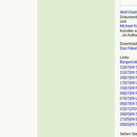
Wolf-Diet
Dokumenta
und
Michael K
Künstler 
...im Auft
Download
Das Fäka
Links:
Bürgerinit
22|07|09 
21|07|09 S
20|07|09 
17|07|09 
15|07|09 F
08|07|09 P
07|07|09 
06|07|09 
02|07|200
28|05|09 S
27|05|09 E
08|05|09 
Sehen Sie