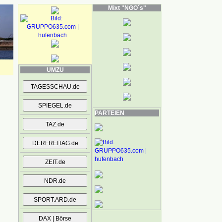
Mixt "NGO´s"
UMZU
PARTEIEN