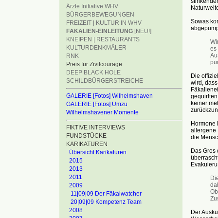
stinkende
Ärzte Initiative WHV
Naturwelt
BÜRGERBEWEGUNGEN
Sowas kom
FREIZEIT | KULTUR IN WHV
abgepumpt 
FÄKALIEN-EINLEITUNG
[NEU!]
KNEIPEN | RESTAURANTS
Wi
KULTURDENKMÄLER
es 
Au
RNK
pu
Preis für Zivilcourage
DEEP BLACK HOLE
Die offizi
SCHILDBÜRGERSTREICHE
wird, dass
Fäkaliene
GALERIE [Fotos] Wilhelmshaven
gequirlte
keiner meh
GALERIE [Fotos] Umzu
zurückzu
Wilhelmshavener Momente
Hormone k
FIKTIVE INTERVIEWS
allergene
FUNDSTÜCKE
die Mens
KARIKATUREN
Das Gros d
Übersicht Karikaturen
überrasch
2015
Evakuieru
2013
2011
Di
da
2009
Ob
11|09|09 Der Fäkalwatcher
Zus
20|09|09 Kompetenz Team
2008
Der Auskun