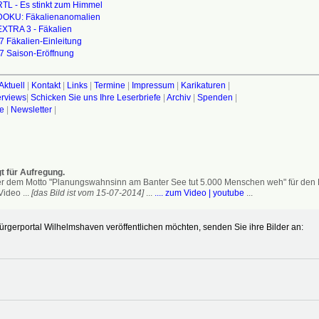
RTL - Es stinkt zum Himmel
DOKU: Fäkalienanomalien
EXTRA 3 - Fäkalien
07
Fäkalien-Einleitung
07
Saison-Eröffnung
Aktuell
|
Kontakt
|
Links
|
Termine
|
Impressum
|
Karikaturen
|
terviews
|
Schicken Sie uns Ihre Leserbriefe
|
Archiv
|
Spenden
|
fe
|
Newsletter
|
t für Aufregung.
 dem Motto "Planungswahnsinn am Banter See tut 5.000 Menschen weh" für den Erh
ideo ...
[das Bild ist vom 15-07-2014]
...
.... zum Video | youtube
...
gerportal Wilhelmshaven veröffentlichen möchten, senden Sie ihre Bilder an: