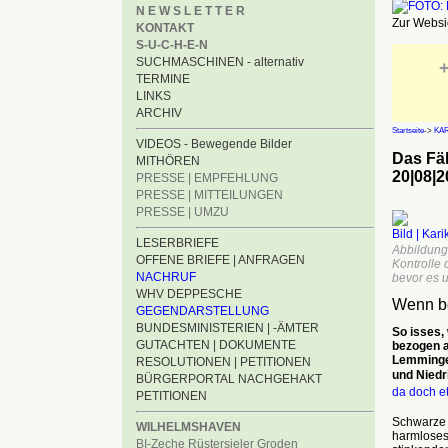
N E W S L E T T E R
Zur Websid
KONTAKT
S-U-C-H-E-N
SUCHMASCHINEN - alternativ
+
TERMINE
LINKS
ARCHIV
Startseite
->
KA
VIDEOS - Bewegende Bilder
Das Fä
MITHÖREN
20|08|2
PRESSE | EMPFEHLUNG
PRESSE | MITTEILUNGEN
PRESSE | UMZU
Bild | Kar
LESERBRIEFE
Abbildung
OFFENE BRIEFE | ANFRAGEN
Kontrolle 
NACHRUF
bevor es 
WHV DEPPESCHE
Wenn be
GEGENDARSTELLUNG
BUNDESMINISTERIEN | -ÄMTER
So isses,
GUTACHTEN | DOKUMENTE
bezogen a
Lemmingen
RESOLUTIONEN | PETITIONEN
und Niedr
BÜRGERPORTAL NACHGEHAKT
da doch e
PETITIONEN
Schwarze 
WILHELMSHAVEN
harmloses
BI-Zeche Rüstersieler Groden