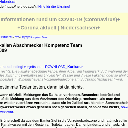
e (https://help.gov.ua/):
[Hilfe für die Ukraine]
Informationen rund um COVID-19 (Coronavirus)+
+Corona aktuell | Niedersachsen+
RIKATUREN
->
2009
->
20|09|09 Kompetenz Team
kalien Abschmecker Kompetenz Team
009
ikatur unbedingt vergrössern
|
DOWNLOAD_
Karikatur
 rechts: Die Fäkalienabschmecker bei ihrer Arbeit am Pumpwerk Süd, während der
des Mischungsverhältnisses 1:7 [einTeil Wasser und 7 Teile Fäkalien oder so ähnlic
ungeklärt in Wilhelmshavens Vorzeigebadezone am Südstrand "entlassen" wird.
stimmte Tester testen, dann ist da nichts.
 wenn offizielle Meldungen das Rathaus verlassen. Besonders bedrückend
uf die Meldung aus dem Vorzimmer des Oberbürgermeisters, als man den
 wieder zu erkären versuchte, dass sie im Juli bei strahlendem Sonnenschei
igwasser weder etwas gesehen noch gerochen haben, denn da war nichts,
obw
twas war
.
Brühe schoß da aus dem Banter Siel in die Vorzeigebadezone und natürlich völlig
 Kanalwasser mit den Resten an Toilettenpapier, Damenbinden... und entsetzlich