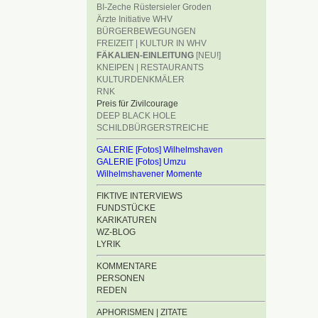
BI-Zeche Rüstersieler Groden
Ärzte Initiative WHV
BÜRGERBEWEGUNGEN
FREIZEIT | KULTUR IN WHV
FÄKALIEN-EINLEITUNG
[NEU!]
KNEIPEN | RESTAURANTS
KULTURDENKMÄLER
RNK
Preis für Zivilcourage
DEEP BLACK HOLE
SCHILDBÜRGERSTREICHE
GALERIE [Fotos] Wilhelmshaven
GALERIE [Fotos] Umzu
Wilhelmshavener Momente
FIKTIVE INTERVIEWS
FUNDSTÜCKE
KARIKATUREN
WZ-BLOG
LYRIK
KOMMENTARE
PERSONEN
REDEN
APHORISMEN | ZITATE