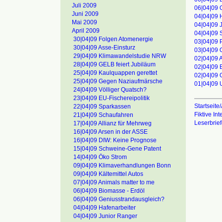
Juli 2009
06|04|09 
Juni 2009
04|04|09 
Mai 2009
04|04|09 
April 2009
04|04|09 S
30|04|09 Folgen Atomenergie
03|04|09 
30|04|09 Asse-Einsturz
03|04|09 
29|04|09 Klimawandelstudie NRW
02|04|09 Ap
28|04|09 GELB feiert Jubiläum
02|04|09 
25|04|09 Kaulquappen gerettet
02|04|09 
25|04|09 Gegen Naziaufmärsche
01|04|09 
24|04|09 Völliger Quatsch?
23|04|09 EU-Fischereipolitik
Startseite/
22|04|09 Sparkassen
Fiktive In
21|04|09 Schaufahren
Leserbrie
17|04|09 Allianz für Mehrweg
16|04|09 Arsen in der ASSE
16|04|09 DIW: Keine Prognose
15|04|09 Schweine-Gene Patent
14|04|09 Öko Strom
09|04|09 Klimaverhandlungen Bonn
09|04|09 Kältemittel Autos
07|04|09 Animals matter to me
06|04|09 Biomasse - Erdöl
06|04|09 Geniusstrandausgleich?
04|04|09 Hafenarbeiter
04|04|09 Junior Ranger