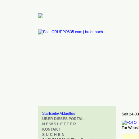
Startseite/ Aktuelles
Seit 24-03
ÜBER DIESES PORTAL
N E W S L E T T E R
Zur Websid
KONTAKT
S-U-C-H-E-N