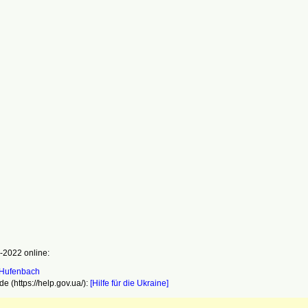
-2022 online:
e (https://help.gov.ua/):
[Hilfe für die Ukraine]