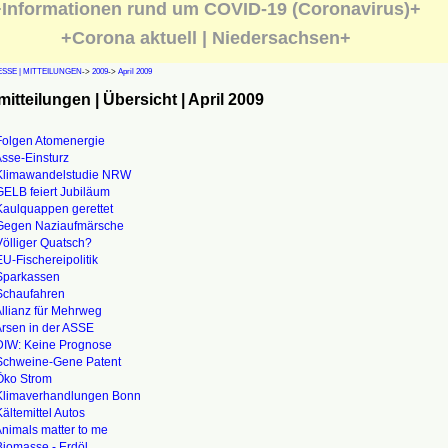
Informationen rund um COVID-19 (Coronavirus)+
+Corona aktuell | Niedersachsen+
SSE | MITTEILUNGEN
->
2009
->
April 2009
itteilungen | Übersicht | April 2009
Folgen Atomenergie
Asse-Einsturz
Klimawandelstudie NRW
GELB feiert Jubiläum
Kaulquappen gerettet
Gegen Naziaufmärsche
Völliger Quatsch?
U-Fischereipolitik
Sparkassen
Schaufahren
llianz für Mehrweg
Arsen in der ASSE
DIW: Keine Prognose
Schweine-Gene Patent
Öko Strom
Klimaverhandlungen Bonn
ältemittel Autos
Animals matter to me
Biomasse - Erdöl