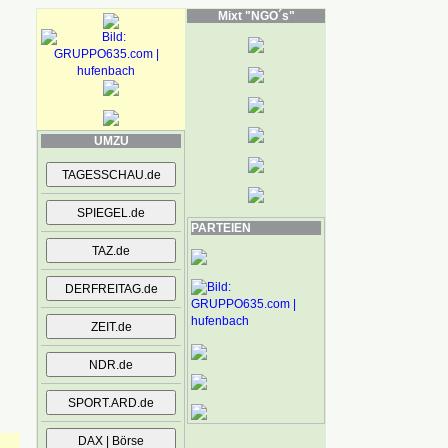
Mixt "NGO´s"
UMZU
PARTEIEN