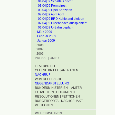
04|04|09 Schelfeis bricht
03|04|09 Permafrost
03|04|09 Opel-Kanzlerin
02|04|09 April April
02|04|09 BRD Kohleland bleiben
02|04|09 Greenpeace ausspioniert
01|04|09 U-Bahn geplant
März 2009
Februar 2009
Januar 2009
2008
2007
2006
PRESSE | UMZU
LESERBRIEFE
OFFENE BRIEFE | ANFRAGEN
NACHRUF
WHV DEPPESCHE
GEGENDARSTELLUNG
BUNDESMINISTERIEN | -ÄMTER
GUTACHTEN | DOKUMENTE
RESOLUTIONEN | PETITIONEN
BÜRGERPORTAL NACHGEHAKT
PETITIONEN
WILHELMSHAVEN