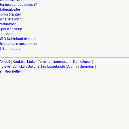
Geniusstrandausgleich?
Hafenarbeiter
Junior Ranger
chelfeis bricht
Permafrost
Opel-Kanzlerin
ril April
BRD Kohleland bleiben
Greenpeace ausspioniert
U-Bahn geplant
Aktuell
|
Kontakt
|
Links
|
Termine
|
Impressum
|
Karikaturen
|
terviews
|
Schicken Sie uns Ihre Leserbriefe
|
Archiv
|
Spenden
|
fe
|
Newsletter
|