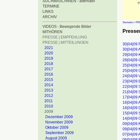
SUCHMASCHINEN - alternativ
+
TERMINE
LINKS
ARCHIV
Startseite
->
PRE
VIDEOS - Bewegende Bilder
Pressem
MITHÖREN
PRESSE | EMPFEHLUNG
PRESSE | MITTEILUNGEN
30|04|09 
2021
30|04|09 
2020
29|04|09 
2019
28|04|09 
2018
25|04|09 
2017
25|04|09 
2016
24|04|09 
2015
23|04|09 E
2014
22|04|09 
2013
21|04|09 
2012
17|04|09 A
2011
16|04|09 
2010
16|04|09 
2009
15|04|09 
Dezember 2009
14|04|09 
November 2009
09|04|09 
Oktober 2009
09|04|09 K
September 2009
07|04|09 
August 2009
06|04|09 