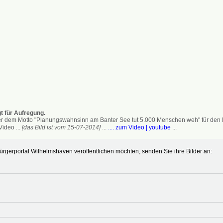
t für Aufregung.
 dem Motto "Planungswahnsinn am Banter See tut 5.000 Menschen weh" für den Erh
ideo ...
[das Bild ist vom 15-07-2014]
...
.... zum Video | youtube
...
gerportal Wilhelmshaven veröffentlichen möchten, senden Sie ihre Bilder an: