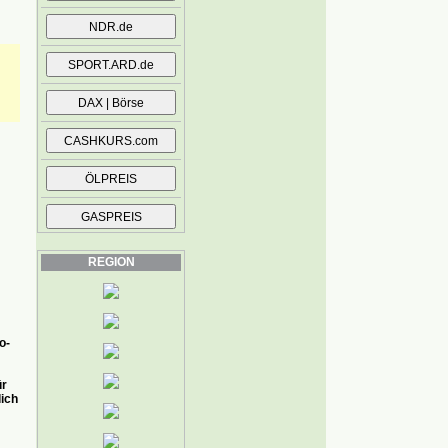
REGION
o-
ür
ich