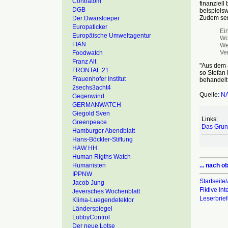
Contratom
finanziell
DGB
beispielsw
Zudem sen
Der Dwarsloeper
Europaticker
Ei
Europäische Umweltagentur
Wo
FIAN
We
Ver
Foodwatch
Franz Alt
"Aus dem 
FRONTAL 21
so Stefan
Frauenhofer Institut
behandelt 
2sechs3acht4
Quelle:
N
Gegenwind
GERMANWATCH
Giegold Sven
Links:
Greenpeace
Das Grun
Hamburger Abendblatt
Hans-Böckler-Stiftung
HAW HH
Human Rigths Watch
... nach o
Humanisten
IPPNW
Startseite/
Jacob Jung
Fiktive In
Jeversches Wochenblatt
Leserbrie
Klima-Luegendetektor
Länderspiegel
LobbyControl
Der neue Lotse