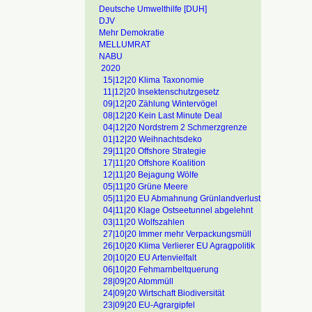
Deutsche Umwelthilfe [DUH]
DJV
Mehr Demokratie
MELLUMRAT
NABU
2020
15|12|20 Klima Taxonomie
11|12|20 Insektenschutzgesetz
09|12|20 Zählung Wintervögel
08|12|20 Kein Last Minute Deal
04|12|20 Nordstrem 2 Schmerzgrenze
01|12|20 Weihnachtsdeko
29|11|20 Offshore Strategie
17|11|20 Offshore Koalition
12|11|20 Bejagung Wölfe
05|11|20 Grüne Meere
05|11|20 EU Abmahnung Grünlandverlust
04|11|20 Klage Ostseetunnel abgelehnt
03|11|20 Wolfszahlen
27|10|20 Immer mehr Verpackungsmüll
26|10|20 Klima Verlierer EU Agragpolitik
20|10|20 EU Artenvielfalt
06|10|20 Fehmarnbeltquerung
28|09|20 Atommüll
24|09|20 Wirtschaft Biodiversität
23|09|20 EU-Agrargipfel