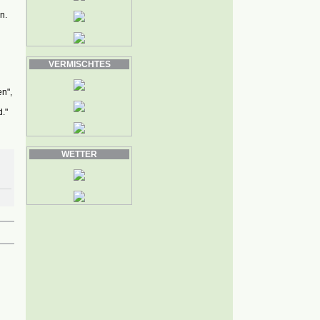
n.
VERMISCHTES
n",
."
WETTER