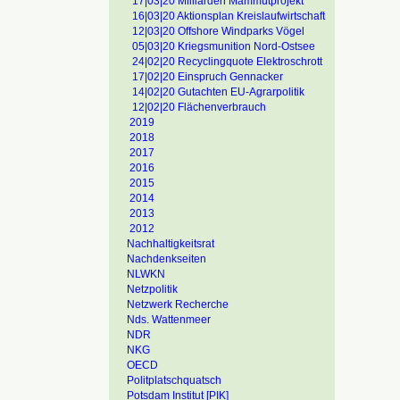
17|03|20 Milliarden Mammutprojekt
16|03|20 Aktionsplan Kreislaufwirtschaft
12|03|20 Offshore Windparks Vögel
05|03|20 Kriegsmunition Nord-Ostsee
24|02|20 Recyclingquote Elektroschrott
17|02|20 Einspruch Gennacker
14|02|20 Gutachten EU-Agrarpolitik
12|02|20 Flächenverbrauch
2019
2018
2017
2016
2015
2014
2013
2012
Nachhaltigkeitsrat
Nachdenkseiten
NLWKN
Netzpolitik
Netzwerk Recherche
Nds. Wattenmeer
NDR
NKG
OECD
Politplatschquatsch
Potsdam Institut [PIK]