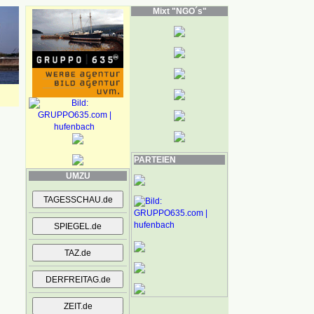
Mixt "NGO´s"
PARTEIEN
UMZU