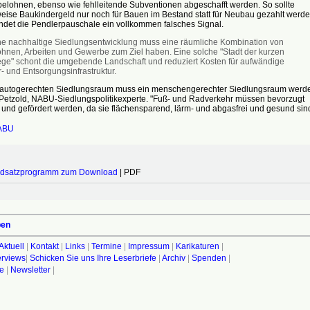
 belohnen, ebenso wie fehlleitende Subventionen abgeschafft werden. So sollte
eise Baukindergeld nur noch für Bauen im Bestand statt für Neubau gezahlt werde
det die Pendlerpauschale ein vollkommen falsches Signal.
ne nachhaltige Siedlungsentwicklung muss eine räumliche Kombination von
hnen, Arbeiten und Gewerbe zum Ziel haben. Eine solche "Stadt der kurzen
ge" schont die umgebende Landschaft und reduziert Kosten für aufwändige
- und Entsorgungsinfrastruktur.
autogerechten Siedlungsraum muss ein menschengerechter Siedlungsraum werde
 Petzold, NABU-Siedlungspolitikexperte. "Fuß- und Radverkehr müssen bevorzugt
und gefördert werden, da sie flächensparend, lärm- und abgasfrei und gesund sind
ABU
dsatzprogramm zum Download
| PDF
ben
Aktuell
|
Kontakt
|
Links
|
Termine
|
Impressum
|
Karikaturen
|
terviews
|
Schicken Sie uns Ihre Leserbriefe
|
Archiv
|
Spenden
|
fe
|
Newsletter
|