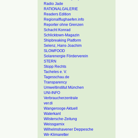
Radio Jade
RATIONALGALERIE
Readers Edition
Regionalflughaefen.info
Reporter ohne Grenzen
Schacht Konrad
Schlicktown-Magazin
Shipbreaking Platform
Selenz, Hans-Joachim
SLOWFOOD
Solarenergie Förderverein
STERN
Stopp Rechts
Tacheles e. V.
Tagesschau.de
Transparency
Umweltinstitut München
UNI-INFO
Verbraucherzentrale
ver.di
Wangerooge Aktuell
Waterkant
Wilstersche-Zeitung
Weissgarnix
Wilhelmshavener Deppesche
Wir-Klimaretter