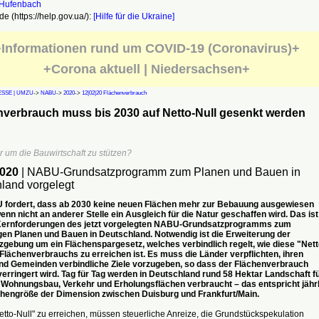
e (https://help.gov.ua/):
[Hilfe für die Ukraine]
Informationen rund um COVID-19 (Coronavirus)+
+Corona aktuell | Niedersachsen+
SSE | UMZU
->
NABU
->
2020
->
12|02|20 Flächenverbrauch
nverbrauch muss bis 2030 auf Netto-Null gesenkt werden
 um die Bauwirtschaft zu stützen?
2020
| NABU-Grundsatzprogramm zum Planen und Bauen in
land vorgelegt
fordert, dass ab 2030 keine neuen Flächen mehr zur Bebauung ausgewiesen
enn nicht an anderer Stelle ein Ausgleich für die Natur geschaffen wird. Das ist
 Kernforderungen des jetzt vorgelegten NABU-Grundsatzprogramms zum
gen Planen und Bauen in Deutschland. Notwendig ist die Erweiterung der
gebung um ein Flächenspargesetz, welches verbindlich regelt, wie diese "Nett
 Flächenverbrauchs zu erreichen ist. Es muss die Länder verpflichten, ihren
nd Gemeinden verbindliche Ziele vorzugeben, so dass der Flächenverbrauch
erringert wird. Tag für Tag werden in Deutschland rund 58 Hektar Landschaft f
Wohnungsbau, Verkehr und Erholungsflächen verbraucht – das entspricht jährl
chengröße der Dimension zwischen Duisburg und Frankfurt/Main.
tto-Null" zu erreichen, müssen steuerliche Anreize, die Grundstückspekulation