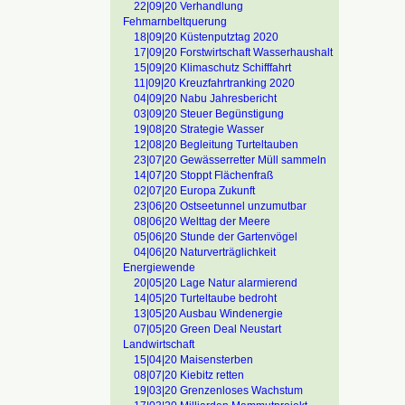
22|09|20 Verhandlung
Fehmarnbeltquerung
18|09|20 Küstenputztag 2020
17|09|20 Forstwirtschaft Wasserhaushalt
15|09|20 Klimaschutz Schifffahrt
11|09|20 Kreuzfahrtranking 2020
04|09|20 Nabu Jahresbericht
03|09|20 Steuer Begünstigung
19|08|20 Strategie Wasser
12|08|20 Begleitung Turteltauben
23|07|20 Gewässerretter Müll sammeln
14|07|20 Stoppt Flächenfraß
02|07|20 Europa Zukunft
23|06|20 Ostseetunnel unzumutbar
08|06|20 Welttag der Meere
05|06|20 Stunde der Gartenvögel
04|06|20 Naturverträglichkeit
Energiewende
20|05|20 Lage Natur alarmierend
14|05|20 Turteltaube bedroht
13|05|20 Ausbau Windenergie
07|05|20 Green Deal Neustart
Landwirtschaft
15|04|20 Maisensterben
08|07|20 Kiebitz retten
19|03|20 Grenzenloses Wachstum