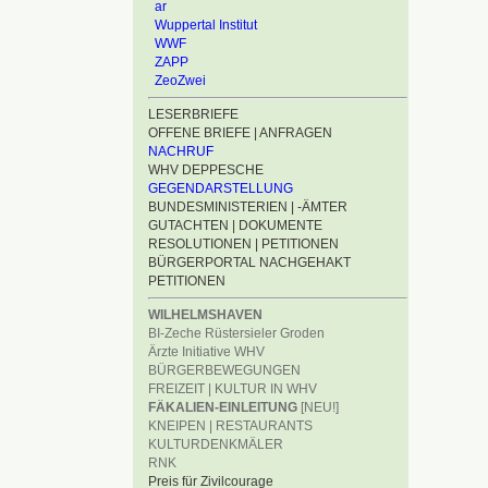
ar
Wuppertal Institut
WWF
ZAPP
ZeoZwei
LESERBRIEFE
OFFENE BRIEFE | ANFRAGEN
NACHRUF
WHV DEPPESCHE
GEGENDARSTELLUNG
BUNDESMINISTERIEN | -ÄMTER
GUTACHTEN | DOKUMENTE
RESOLUTIONEN | PETITIONEN
BÜRGERPORTAL NACHGEHAKT
PETITIONEN
WILHELMSHAVEN
BI-Zeche Rüstersieler Groden
Ärzte Initiative WHV
BÜRGERBEWEGUNGEN
FREIZEIT | KULTUR IN WHV
FÄKALIEN-EINLEITUNG
[NEU!]
KNEIPEN | RESTAURANTS
KULTURDENKMÄLER
RNK
Preis für Zivilcourage