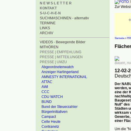
N E W S L E T T E R
Zur Websid
KONTAKT
S-U-C-H-E-N
SUCHMASCHINEN - alternativ
+
TERMINE
LINKS
ARCHIV
Startseite
->
PRE
VIDEOS - Bewegende Bilder
Fläche
MITHÖREN
PRESSE | EMPFEHLUNG
PRESSE | MITTEILUNGEN
PRESSE | UMZU
Bauen, nur
Abgeordnetenwatch
12-02-
Anzeiger Harlingerland
Deutsch
AMNESTY INTERNATIONAL
ATTAC
Der NABU 
AWI
werden, w
CCC
eine der
nachhalti
CDU WATCH
Baugesetz
BUND
Null" des
Bund der Steuerzahler
Städten u
Bürgerinitiativen
wirksam v
Gewerbe, 
Campact
einer Flä
Celle Heute
Contranetz
Um die "Ne