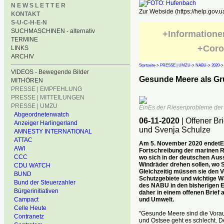
N E W S L E T T E R
Zur Webside (https://help.gov.u
KONTAKT
S-U-C-H-E-N
SUCHMASCHINEN - alternativ
+Informatione
TERMINE
+Coro
LINKS
ARCHIV
Startseite
->
PRESSE | UMZU
->
NABU
->
2020
-
VIDEOS - Bewegende Bilder
Gesunde Meere als Gru
MITHÖREN
PRESSE | EMPFEHLUNG
PRESSE | MITTEILUNGEN
PRESSE | UMZU
EinEs der Riesenprobleme der W
Abgeordnetenwatch
06-11-2020
| Offener B
Anzeiger Harlingerland
und Svenja Schulze
AMNESTY INTERNATIONAL
ATTAC
Am 5. November 2020 endetE di
AWI
Fortschreibung der marinen 
CCC
wo sich in der deutschen Aus
Windräder drehen sollen, wo 
CDU WATCH
Gleichzeitig müssen sie den 
BUND
Schutzgebiete und wichtige W
Bund der Steuerzahler
des NABU in den bisherigen E
Bürgerinitiativen
daher in einem offenen Brief a
und Umwelt.
Campact
Celle Heute
"Gesunde Meere sind die Voraus
Contranetz
und Ostsee geht es schlecht. D