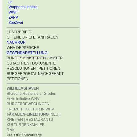
ar
Wuppertal Institut
WWF
ZAPP
ZeoZwei
LESERBRIEFE
OFFENE BRIEFE | ANFRAGEN
NACHRUF
WHV DEPPESCHE
GEGENDARSTELLUNG
BUNDESMINISTERIEN | -ÄMTER
GUTACHTEN | DOKUMENTE
RESOLUTIONEN | PETITIONEN
BÜRGERPORTAL NACHGEHAKT
PETITIONEN
WILHELMSHAVEN
BI-Zeche Rüstersieler Groden
Ärzte Initiative WHV
BÜRGERBEWEGUNGEN
FREIZEIT | KULTUR IN WHV
FÄKALIEN-EINLEITUNG
[NEU!]
KNEIPEN | RESTAURANTS
KULTURDENKMÄLER
RNK
Preis für Zivilcourage