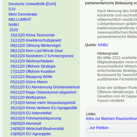
parlamentarische Befassung vo
Deutsche Umwelthilfe [DUH]
DJV
Nach Meinung des NABU
Mehr Demokratie
kohärente und nachhalti
völkerrechtlich verpflic
MELLUMRAT
Lobbyinteressen gefähr
NABU
fraktionsübergreifende
2020
meerespolitischen Bed
15|12|20 Klima Taxonomie
parlamentarische Befass
11|12|20 Insektenschutzgesetz
Quelle:
NABU
09|12|20 Zählung Wintervögel
08|12|20 Kein Last Minute Deal
Hintergrund
04|12|20 Nordstrem 2 Schmerzgrenze
Bis Mitte 2021 erarbeit
01|12|20 Weihnachtsdeko
Mitgliedsstaaten neue 
Ausschließliche Wirtsch
29|11|20 Offshore Strategie
entscheidende Beteiligu
17|11|20 Offshore Koalition
Bundesamt für Seeschif
12|11|20 Bejagung Wölfe
ausführende Fachbehör
05|11|20 Grüne Meere
05|11|20 EU Abmahnung Grünlandverlust
Einer der strittigen Pu
Offshore-Windenergie. 
04|11|20 Klage Ostseetunnel abgelehnt
Gesetzes von 40 Gigaw
03|11|20 Wolfszahlen
massiv verstärkt.
27|10|20 Immer mehr Verpackungsmüll
26|10|20 Klima Verlierer EU Agragpolitik
20|10|20 EU Artenvielfalt
Links:
06|10|20 Fehmarnbeltquerung
Infos zur Marinen Raumordnun
28|09|20 Atommüll
... zur Petition
24|09|20 Wirtschaft Biodiversität
23|09|20 EU-Agrargipfel