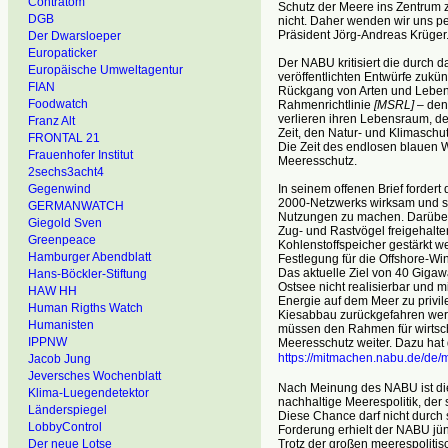
Contratom
Schutz der Meere ins Zentrum 
DGB
nicht. Daher wenden wir uns pe
Präsident Jörg-Andreas Krüger
Der Dwarsloeper
Europaticker
Der NABU kritisiert die durch 
Europäische Umweltagentur
veröffentlichten Entwürfe zukü
FIAN
Rückgang von Arten und Lebens
Foodwatch
Rahmenrichtlinie
[MSRL]
– den
verlieren ihren Lebensraum, de
Franz Alt
Zeit, den Natur- und Klimaschu
FRONTAL 21
Die Zeit des endlosen blauen W
Frauenhofer Institut
Meeresschutz.
2sechs3acht4
In seinem offenen Brief forde
Gegenwind
2000-Netzwerks wirksam und si
GERMANWATCH
Nutzungen zu machen. Darüber
Giegold Sven
Zug- und Rastvögel freigehalte
Greenpeace
Kohlenstoffspeicher gestärkt we
Hamburger Abendblatt
Festlegung für die Offshore-Wi
Das aktuelle Ziel von 40 Gigaw
Hans-Böckler-Stiftung
Ostsee nicht realisierbar und 
HAW HH
Energie auf dem Meer zu privile
Human Rigths Watch
Kiesabbau zurückgefahren wer
Humanisten
müssen den Rahmen für wirtscha
IPPNW
Meeresschutz weiter. Dazu hat 
https://mitmachen.nabu.de/de/
Jacob Jung
Jeversches Wochenblatt
Nach Meinung des NABU ist di
Klima-Luegendetektor
nachhaltige Meerespolitik, der 
Länderspiegel
Diese Chance darf nicht durch 
LobbyControl
Forderung erhielt der NABU jü
Trotz der großen meerespoliti
Der neue Lotse