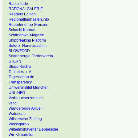
Radio Jade
RATIONALGALERIE
Readers Edition
Regionalflughaefen.info
Reporter ohne Grenzen
Schacht Konrad
Schlicktown-Magazin
Shipbreaking Platform
Selenz, Hans-Joachim
SLOWFOOD
Solarenergie Förderverein
STERN
Stopp Rechts
Tacheles e. V.
Tagesschau.de
Transparency
Umweltinstitut München
UNI-INFO
Verbraucherzentrale
ver.di
Wangerooge Aktuell
Waterkant
Wilstersche-Zeitung
Weissgarnix
Wilhelmshavener Deppesche
Wir-Klimaretter