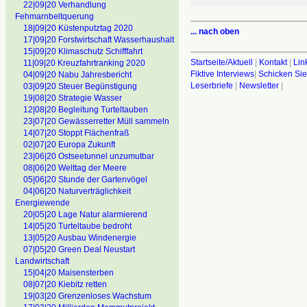
22|09|20 Verhandlung
Fehmarnbeltquerung
18|09|20 Küstenputztag 2020
... nach oben
17|09|20 Forstwirtschaft Wasserhaushalt
15|09|20 Klimaschutz Schifffahrt
Startseite/Aktuell
|
Kontakt
|
Lin
11|09|20 Kreuzfahrtranking 2020
Fiktive Interviews
|
Schicken Sie
04|09|20 Nabu Jahresbericht
Leserbriefe
|
Newsletter
|
03|09|20 Steuer Begünstigung
19|08|20 Strategie Wasser
12|08|20 Begleitung Turteltauben
23|07|20 Gewässerretter Müll sammeln
14|07|20 Stoppt Flächenfraß
02|07|20 Europa Zukunft
23|06|20 Ostseetunnel unzumutbar
08|06|20 Welttag der Meere
05|06|20 Stunde der Gartenvögel
04|06|20 Naturverträglichkeit
Energiewende
20|05|20 Lage Natur alarmierend
14|05|20 Turteltaube bedroht
13|05|20 Ausbau Windenergie
07|05|20 Green Deal Neustart
Landwirtschaft
15|04|20 Maisensterben
08|07|20 Kiebitz retten
19|03|20 Grenzenloses Wachstum