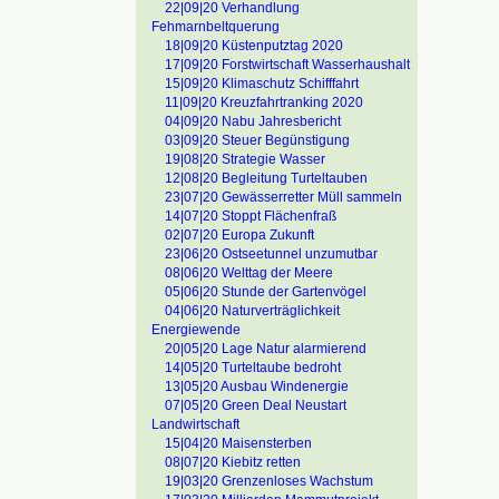
22|09|20 Verhandlung
Fehmarnbeltquerung
18|09|20 Küstenputztag 2020
17|09|20 Forstwirtschaft Wasserhaushalt
15|09|20 Klimaschutz Schifffahrt
11|09|20 Kreuzfahrtranking 2020
04|09|20 Nabu Jahresbericht
03|09|20 Steuer Begünstigung
19|08|20 Strategie Wasser
12|08|20 Begleitung Turteltauben
23|07|20 Gewässerretter Müll sammeln
14|07|20 Stoppt Flächenfraß
02|07|20 Europa Zukunft
23|06|20 Ostseetunnel unzumutbar
08|06|20 Welttag der Meere
05|06|20 Stunde der Gartenvögel
04|06|20 Naturverträglichkeit
Energiewende
20|05|20 Lage Natur alarmierend
14|05|20 Turteltaube bedroht
13|05|20 Ausbau Windenergie
07|05|20 Green Deal Neustart
Landwirtschaft
15|04|20 Maisensterben
08|07|20 Kiebitz retten
19|03|20 Grenzenloses Wachstum