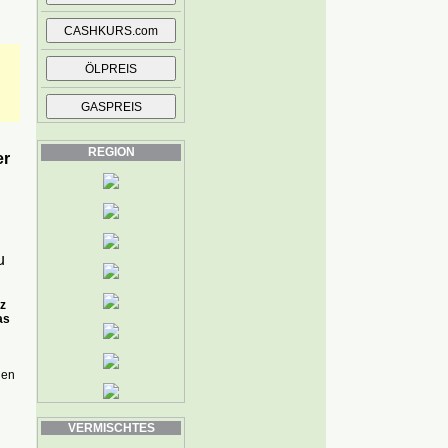
REGION
er
u
z
as
len
VERMISCHTES