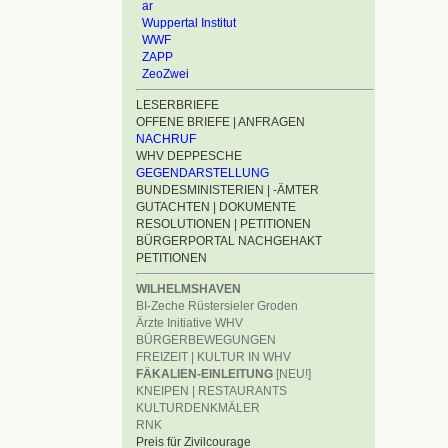
ar
Wuppertal Institut
WWF
ZAPP
ZeoZwei
LESERBRIEFE
OFFENE BRIEFE | ANFRAGEN
NACHRUF
WHV DEPPESCHE
GEGENDARSTELLUNG
BUNDESMINISTERIEN | -ÄMTER
GUTACHTEN | DOKUMENTE
RESOLUTIONEN | PETITIONEN
BÜRGERPORTAL NACHGEHAKT
PETITIONEN
WILHELMSHAVEN
BI-Zeche Rüstersieler Groden
Ärzte Initiative WHV
BÜRGERBEWEGUNGEN
FREIZEIT | KULTUR IN WHV
FÄKALIEN-EINLEITUNG
[NEU!]
KNEIPEN | RESTAURANTS
KULTURDENKMÄLER
RNK
Preis für Zivilcourage