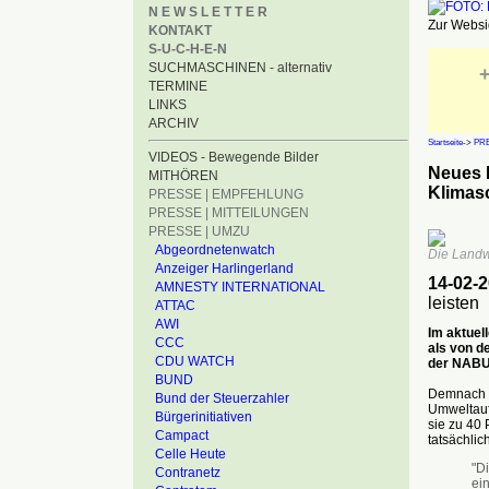
N E W S L E T T E R
Zur Websid
KONTAKT
S-U-C-H-E-N
SUCHMASCHINEN - alternativ
+
TERMINE
LINKS
ARCHIV
Startseite
->
PRE
VIDEOS - Bewegende Bilder
Neues N
MITHÖREN
Klimas
PRESSE | EMPFEHLUNG
PRESSE | MITTEILUNGEN
PRESSE | UMZU
Abgeordnetenwatch
Die Landwi
Anzeiger Harlingerland
14-02-
AMNESTY INTERNATIONAL
leisten
ATTAC
AWI
Im aktuel
CCC
als von d
CDU WATCH
der NABU 
BUND
Demnach e
Bund der Steuerzahler
Umweltauf
Bürgerinitiativen
sie zu 40 
Campact
tatsächli
Celle Heute
"D
Contranetz
ei