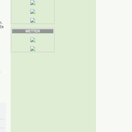
n.
"Es
WETTER
.