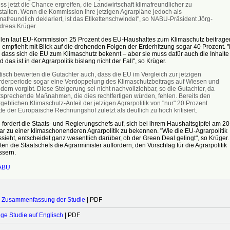
s jetzt die Chance ergreifen, die Landwirtschaft klimafreundlicher zu
stalten. Wenn die Kommission ihre jetzigen Agrarpläne jedoch als
mafreundlich deklariert, ist das Etikettenschwindel", so NABU-Präsident Jörg-
dreas Krüger.
ollen laut EU-Kommission 25 Prozent des EU-Haushaltes zum Klimaschutz beitrage
mpfiehlt mit Blick auf die drohenden Folgen der Erderhitzung sogar 40 Prozent. 
g, dass sich die EU zum Klimaschutz bekennt – aber sie muss dafür auch die Inhalte
d das ist in der Agrarpolitik bislang nicht der Fall", so Krüger.
tisch bewerten die Gutachter auch, dass die EU im Vergleich zur jetzigen
rderperiode sogar eine Verdoppelung des Klimaschutzbeitrags auf Wiesen und
dern vorgibt. Diese Steigerung sei nicht nachvollziehbar, so die Gutachter, da
tsprechende Maßnahmen, die dies rechtfertigen würden, fehlen. Bereits den
geblichen Klimaschutz-Anteil der jetzigen Agrarpolitik von "nur" 20 Prozent
te der Europäische Rechnungshof zuletzt als deutlich zu hoch kritisiert.
ordert die Staats- und Regierungschefs auf, sich bei ihrem Haushaltsgipfel am 20
ar zu einer klimaschonenderen Agrarpolitik zu bekennen. "Wie die EU-Agrarpolitik
ssieht, entscheidet ganz wesentlich darüber, ob der Green Deal gelingt", so Krüger.
ten die Staatschefs die Agrarminister auffordern, den Vorschlag für die Agrarpolitik
sern.
ABU
 Zusammenfassung der Studie
| PDF
ige Studie auf Englisch
| PDF