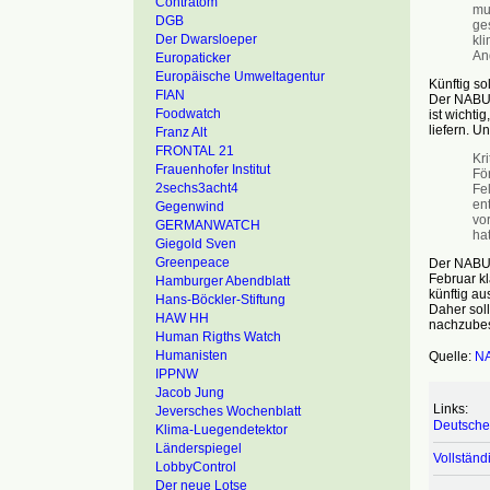
Contratom
mus
DGB
ge
Der Dwarsloeper
kli
An
Europaticker
Europäische Umweltagentur
Künftig s
FIAN
Der NABU e
Foodwatch
ist wichti
liefern. Un
Franz Alt
FRONTAL 21
Kri
Frauenhofer Institut
Fö
2sechs3acht4
Fel
en
Gegenwind
vor
GERMANWATCH
hat
Giegold Sven
Greenpeace
Der NABU f
Februar kl
Hamburger Abendblatt
künftig au
Hans-Böckler-Stiftung
Daher soll
HAW HH
nachzubes
Human Rigths Watch
Humanisten
Quelle:
N
IPPNW
Jacob Jung
Links:
Jeversches Wochenblatt
Deutsche
Klima-Luegendetektor
Länderspiegel
Vollständ
LobbyControl
Der neue Lotse