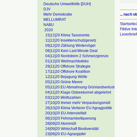
Deutsche Umwelthilfe [DUH]
DJV
... nach o
Mehr Demokratie
MELLUMRAT
Startseite/
NABU
Fiktive In
2020
Leserbrie
15|12|20 Klima Taxonomie
11|12|20 Insektenschutzgesetz
09|12|20 Zählung Wintervögel
08|12|20 Kein Last Minute Deal
04|12|20 Nordstrem 2 Schmerzgrenze
01|12|20 Weihnachtsdeko
29|11|20 Offshore Strategie
17|11|20 Offshore Koalition
12|11|20 Bejagung Wölfe
05|11|20 Grüne Meere
05|11|20 EU Abmahnung Grünlandverlust
04|11|20 Klage Ostseetunnel abgelehnt
03|11|20 Wolfszahlen
27|10|20 Immer mehr Verpackungsmüll
26|10|20 Klima Verlierer EU Agragpolitik
20|10|20 EU Artenvielfalt
06|10|20 Fehmarnbeltquerung
28|09|20 Atommüll
24|09|20 Wirtschaft Biodiversität
23|09|20 EU-Agrargipfel