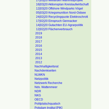
17|03|20 Milliarden Mammutprojekt
16|03|20 Aktionsplan Kreislaufwirtschaft
12|03|20 Offshore Windparks Vögel
05|03|20 Kriegsmunition Nord-Ostsee
24|02|20 Recyclingquote Elektroschrott
17|02|20 Einspruch Gennacker
14|02|20 Gutachten EU-Agrarpolitik
12|02|20 Flächenverbrauch
2019
2018
2017
2016
2015
2014
2013
2012
Nachhaltigkeitsrat
Nachdenkseiten
NLWKN
Netzpolitik
Netzwerk Recherche
Nds. Wattenmeer
NDR
NKG
OECD
Politplatschquatsch
Potsdam Institut [PIK]