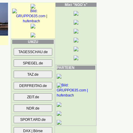
Mixt "NGO´s"
UMZU
PARTEIEN