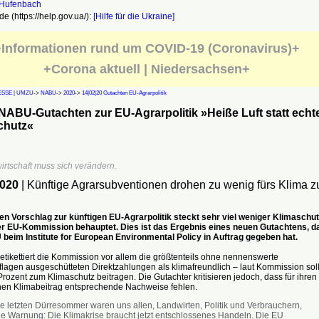
e (https://help.gov.ua/):
[Hilfe für die Ukraine]
Informationen rund um COVID-19 (Coronavirus)+
+Corona aktuell | Niedersachsen+
SSE | UMZU
->
NABU
->
2020
->
14|02|20 Gutachten EU-Agrarpolitik
ABU-Gutachten zur EU-Agrarpolitik »Heiße Luft statt echt
chutz«
rtschaft muss sich verändern.
2020
| Künftige Agrarsubventionen drohen zu wenig fürs Klima z
len Vorschlag zur künftigen EU-Agrarpolitik steckt sehr viel weniger Klimaschut
er EU-Kommission behauptet. Dies ist das Ergebnis eines neuen Gutachtens, d
beim Institute for European Environmental Policy in Auftrag gegeben hat.
tikettiert die Kommission vor allem die größtenteils ohne nennenswerte
lagen ausgeschütteten Direktzahlungen als klimafreundlich – laut Kommission sol
Prozent zum Klimaschutz beitragen. Die Gutachter kritisieren jedoch, dass für ihren
chen Klimabeitrag entsprechende Nachweise fehlen.
ie letzten Dürresommer waren uns allen, Landwirten, Politik und Verbrauchern,
ne Warnung: Die Klimakrise braucht jetzt entschlossenes Handeln. Die EU