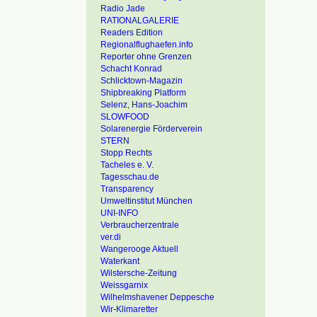
Radio Jade
RATIONALGALERIE
Readers Edition
Regionalflughaefen.info
Reporter ohne Grenzen
Schacht Konrad
Schlicktown-Magazin
Shipbreaking Platform
Selenz, Hans-Joachim
SLOWFOOD
Solarenergie Förderverein
STERN
Stopp Rechts
Tacheles e. V.
Tagesschau.de
Transparency
Umweltinstitut München
UNI-INFO
Verbraucherzentrale
ver.di
Wangerooge Aktuell
Waterkant
Wilstersche-Zeitung
Weissgarnix
Wilhelmshavener Deppesche
Wir-Klimaretter