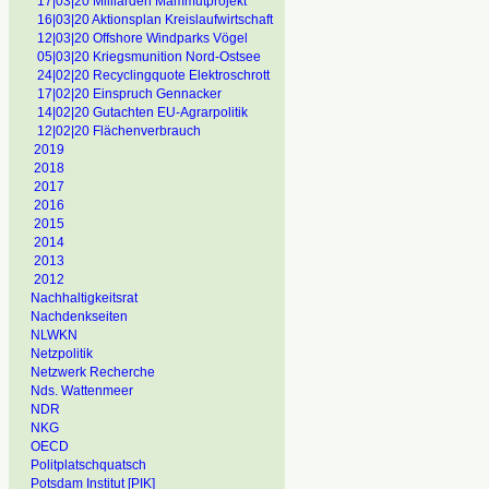
17|03|20 Milliarden Mammutprojekt
16|03|20 Aktionsplan Kreislaufwirtschaft
12|03|20 Offshore Windparks Vögel
05|03|20 Kriegsmunition Nord-Ostsee
24|02|20 Recyclingquote Elektroschrott
17|02|20 Einspruch Gennacker
14|02|20 Gutachten EU-Agrarpolitik
12|02|20 Flächenverbrauch
2019
2018
2017
2016
2015
2014
2013
2012
Nachhaltigkeitsrat
Nachdenkseiten
NLWKN
Netzpolitik
Netzwerk Recherche
Nds. Wattenmeer
NDR
NKG
OECD
Politplatschquatsch
Potsdam Institut [PIK]