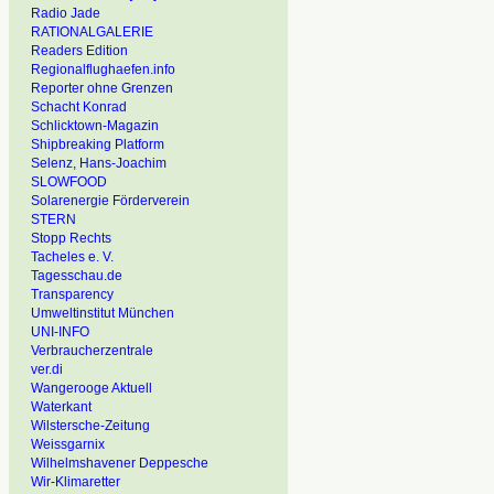
Radio Jade
RATIONALGALERIE
Readers Edition
Regionalflughaefen.info
Reporter ohne Grenzen
Schacht Konrad
Schlicktown-Magazin
Shipbreaking Platform
Selenz, Hans-Joachim
SLOWFOOD
Solarenergie Förderverein
STERN
Stopp Rechts
Tacheles e. V.
Tagesschau.de
Transparency
Umweltinstitut München
UNI-INFO
Verbraucherzentrale
ver.di
Wangerooge Aktuell
Waterkant
Wilstersche-Zeitung
Weissgarnix
Wilhelmshavener Deppesche
Wir-Klimaretter