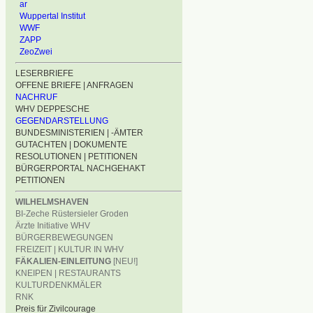
ar
Wuppertal Institut
WWF
ZAPP
ZeoZwei
LESERBRIEFE
OFFENE BRIEFE | ANFRAGEN
NACHRUF
WHV DEPPESCHE
GEGENDARSTELLUNG
BUNDESMINISTERIEN | -ÄMTER
GUTACHTEN | DOKUMENTE
RESOLUTIONEN | PETITIONEN
BÜRGERPORTAL NACHGEHAKT
PETITIONEN
WILHELMSHAVEN
BI-Zeche Rüstersieler Groden
Ärzte Initiative WHV
BÜRGERBEWEGUNGEN
FREIZEIT | KULTUR IN WHV
FÄKALIEN-EINLEITUNG
[NEU!]
KNEIPEN | RESTAURANTS
KULTURDENKMÄLER
RNK
Preis für Zivilcourage