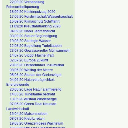
22|09|20 Verhandlung
Fehmarnbeltquerung
18|09|20 Küstenputztag 2020
17|09|20 Forstwirtschaft Wasserhaushalt
15|09|20 Klimaschutz Schifffahrt
11|09|20 Kreuzfahrtranking 2020
04|09|20 Nabu Jahresbericht
03|09|20 Steuer Begünstigung
19|08|20 Strategie Wasser
12|08|20 Begleitung Turteltauben
23|07|20 Gewässerretter Müll sammeln
14|07|20 Stoppt Flächenfraß
02|07|20 Europa Zukunft
23|06|20 Ostseetunnel unzumutbar
08|06|20 Welttag der Meere
05|06|20 Stunde der Gartenvögel
04|06|20 Naturverträglichkeit
Energiewende
20|05|20 Lage Natur alarmierend
14|05|20 Turteltaube bedroht
13|05|20 Ausbau Windenergie
07|05|20 Green Deal Neustart
Landwirtschaft
15|04|20 Maisensterben
08|07|20 Kiebitz retten
19|03|20 Grenzenloses Wachstum