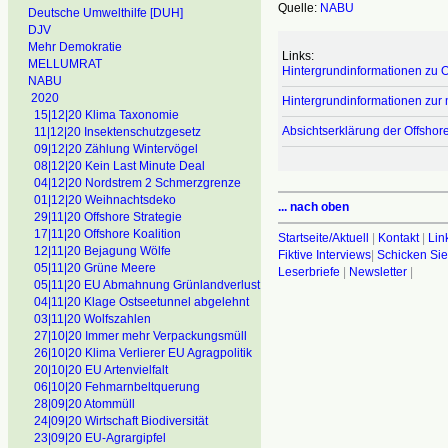
Quelle:
NABU
Deutsche Umwelthilfe [DUH]
DJV
Mehr Demokratie
Links:
MELLUMRAT
Hintergrundinformationen zu 
NABU
2020
Hintergrundinformationen zu
15|12|20 Klima Taxonomie
Absichtserklärung der Offshore
11|12|20 Insektenschutzgesetz
09|12|20 Zählung Wintervögel
08|12|20 Kein Last Minute Deal
04|12|20 Nordstrem 2 Schmerzgrenze
01|12|20 Weihnachtsdeko
... nach oben
29|11|20 Offshore Strategie
17|11|20 Offshore Koalition
Startseite/Aktuell
|
Kontakt
|
Lin
12|11|20 Bejagung Wölfe
Fiktive Interviews
|
Schicken Sie
05|11|20 Grüne Meere
Leserbriefe
|
Newsletter
|
05|11|20 EU Abmahnung Grünlandverlust
04|11|20 Klage Ostseetunnel abgelehnt
03|11|20 Wolfszahlen
27|10|20 Immer mehr Verpackungsmüll
26|10|20 Klima Verlierer EU Agragpolitik
20|10|20 EU Artenvielfalt
06|10|20 Fehmarnbeltquerung
28|09|20 Atommüll
24|09|20 Wirtschaft Biodiversität
23|09|20 EU-Agrargipfel