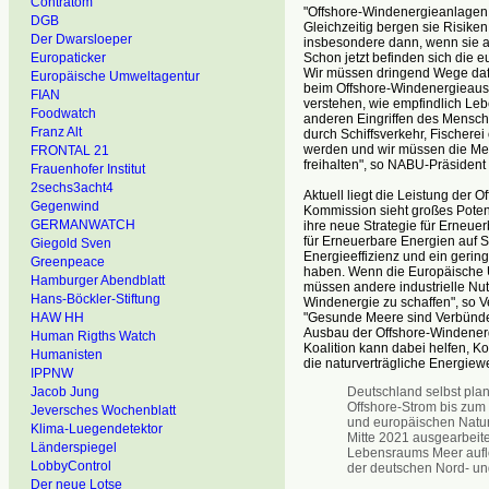
Contratom
"Offshore-Windenergieanlagen l
DGB
Gleichzeitig bergen sie Risike
Der Dwarsloeper
insbesondere dann, wenn sie a
Schon jetzt befinden sich die 
Europaticker
Wir müssen dringend Wege dafü
Europäische Umweltagentur
beim Offshore-Windenergieausb
FIAN
verstehen, wie empfindlich L
Foodwatch
anderen Eingriffen des Mensch
Franz Alt
durch Schiffsverkehr, Fischere
werden und wir müssen die Me
FRONTAL 21
freihalten", so NABU-Präsident
Frauenhofer Institut
2sechs3acht4
Aktuell liegt die Leistung der 
Gegenwind
Kommission sieht großes Potenz
GERMANWATCH
ihre neue Strategie für Erneu
für Erneuerbare Energien auf S
Giegold Sven
Energieeffizienz und ein gerin
Greenpeace
haben. Wenn die Europäische U
Hamburger Abendblatt
müssen andere industrielle Nut
Hans-Böckler-Stiftung
Windenergie zu schaffen", so 
"Gesunde Meere sind Verbündet
HAW HH
Ausbau der Offshore-Windenerg
Human Rigths Watch
Koalition kann dabei helfen, K
Humanisten
die naturverträgliche Energiew
IPPNW
Deutschland selbst pla
Jacob Jung
Offshore-Strom bis zum 
Jeversches Wochenblatt
und europäischen Natur
Klima-Luegendetektor
Mitte 2021 ausgearbeite
Länderspiegel
Lebensraums Meer auflö
LobbyControl
der deutschen Nord- un
Der neue Lotse