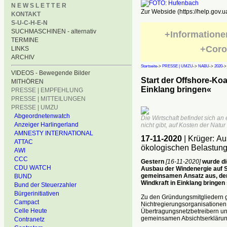
N E W S L E T T E R
Zur Webside (https://help.gov.u
KONTAKT
S-U-C-H-E-N
SUCHMASCHINEN - alternativ
+Informatione
TERMINE
+Coro
LINKS
ARCHIV
Startseite
->
PRESSE | UMZU
->
NABU
->
2020
-
VIDEOS - Bewegende Bilder
Start der Offshore-Ko
MITHÖREN
Einklang bringen«
PRESSE | EMPFEHLUNG
PRESSE | MITTEILUNGEN
PRESSE | UMZU
Abgeordnetenwatch
Die Wirtschaft befindet sich 
Anzeiger Harlingerland
nicht gibt, auf Kosten der Natur
AMNESTY INTERNATIONAL
17-11-2020
| Krüger: A
ATTAC
ökologischen Belastung
AWI
CCC
Gestern
[16-11-2020]
wurde di
CDU WATCH
Ausbau der Windenergie auf S
gemeinsamen Ansatz aus, der
BUND
Windkraft in Einklang bringen s
Bund der Steuerzahler
Bürgerinitiativen
Zu den Gründungsmitgliedern
Campact
Nichtregierungsorganisationen,
Celle Heute
Übertragungsnetzbetreibern und
gemeinsamen Absichtserklärung
Contranetz