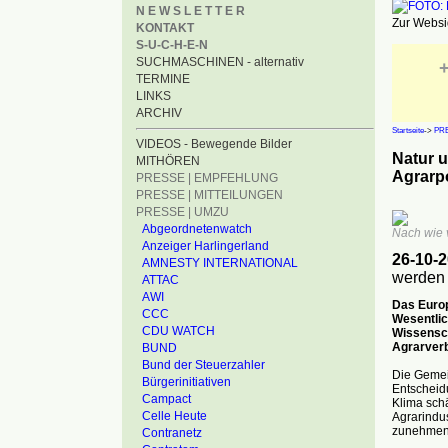
N E W S L E T T E R
Zur Websid
KONTAKT
S-U-C-H-E-N
SUCHMASCHINEN - alternativ
+
TERMINE
LINKS
ARCHIV
Startseite
->
PRE
VIDEOS - Bewegende Bilder
Natur u
MITHÖREN
Agrarpo
PRESSE | EMPFEHLUNG
PRESSE | MITTEILUNGEN
PRESSE | UMZU
Abgeordnetenwatch
Nach wie v
Anzeiger Harlingerland
26-10-
AMNESTY INTERNATIONAL
werden
ATTAC
AWI
Das Europ
CCC
Wesentlic
CDU WATCH
Wissensch
Agrarverb
BUND
Bund der Steuerzahler
Die Gemei
Bürgerinitiativen
Entscheidu
Campact
Klima schä
Celle Heute
Agrarindus
zunehmend
Contranetz