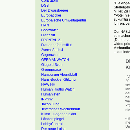
Contratom
"Die Abge
DGB
Steuergeld
Der Dwarsloeper
Miller. Zu
#VoteThis
Europaticker
zukünftig 
Europäische Umweltagentur
führen, v
FIAN
Foodwatch
Der NABU 
Franz Alt
zu machen
„Der derz
FRONTAL 21
widerspric
Frauenhofer Institut
Verhandlu
2sechs3acht4
– zumindes
Gegenwind
GERMANWATCH
D
Giegold Sven
K
Greenpeace
Hamburger Abendblatt
- 
Hans-Böckler-Stiftung
20
HAW HH
sc
la
Human Rigths Watch
de
Humanisten
be
IPPNW
we
Jacob Jung
Pro
Jeversches Wochenblatt
ni
Klima-Luegendetektor
- 
Länderspiegel
meh
LobbyControl
Um
Der neue Lotse