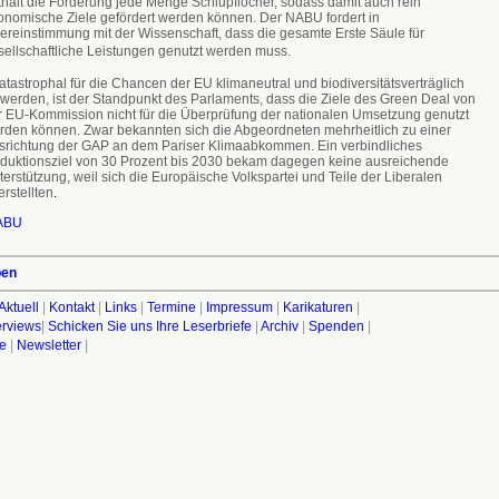
thält die Forderung jede Menge Schlupflöcher, sodass damit auch rein
onomische Ziele gefördert werden können. Der NABU fordert in
ereinstimmung mit der Wissenschaft, dass die gesamte Erste Säule für
sellschaftliche Leistungen genutzt werden muss.
atastrophal für die Chancen der EU klimaneutral und biodiversitätsverträglich
 werden, ist der Standpunkt des Parlaments, dass die Ziele des Green Deal von
r EU-Kommission nicht für die Überprüfung der nationalen Umsetzung genutzt
rden können. Zwar bekannten sich die Abgeordneten mehrheitlich zu einer
srichtung der GAP an dem Pariser Klimaabkommen. Ein verbindliches
duktionsziel von 30 Prozent bis 2030 bekam dagegen keine ausreichende
erstützung, weil sich die Europäische Volkspartei und Teile der Liberalen
rstellten
.
ABU
ben
Aktuell
|
Kontakt
|
Links
|
Termine
|
Impressum
|
Karikaturen
|
terviews
|
Schicken Sie uns Ihre Leserbriefe
|
Archiv
|
Spenden
|
fe
|
Newsletter
|