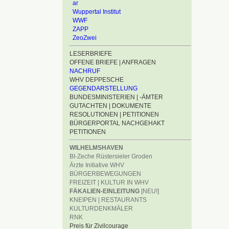
ar
Wuppertal Institut
WWF
ZAPP
ZeoZwei
LESERBRIEFE
OFFENE BRIEFE | ANFRAGEN
NACHRUF
WHV DEPPESCHE
GEGENDARSTELLUNG
BUNDESMINISTERIEN | -ÄMTER
GUTACHTEN | DOKUMENTE
RESOLUTIONEN | PETITIONEN
BÜRGERPORTAL NACHGEHAKT
PETITIONEN
WILHELMSHAVEN
BI-Zeche Rüstersieler Groden
Ärzte Initiative WHV
BÜRGERBEWEGUNGEN
FREIZEIT | KULTUR IN WHV
FÄKALIEN-EINLEITUNG
[NEU!]
KNEIPEN | RESTAURANTS
KULTURDENKMÄLER
RNK
Preis für Zivilcourage