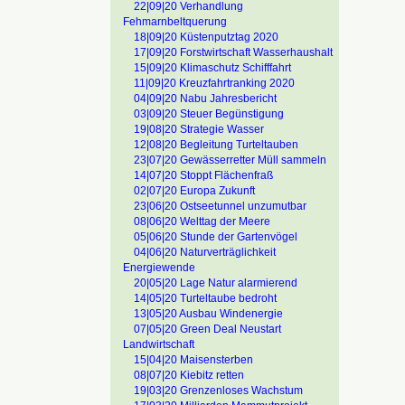
22|09|20 Verhandlung
Fehmarnbeltquerung
18|09|20 Küstenputztag 2020
17|09|20 Forstwirtschaft Wasserhaushalt
15|09|20 Klimaschutz Schifffahrt
11|09|20 Kreuzfahrtranking 2020
04|09|20 Nabu Jahresbericht
03|09|20 Steuer Begünstigung
19|08|20 Strategie Wasser
12|08|20 Begleitung Turteltauben
23|07|20 Gewässerretter Müll sammeln
14|07|20 Stoppt Flächenfraß
02|07|20 Europa Zukunft
23|06|20 Ostseetunnel unzumutbar
08|06|20 Welttag der Meere
05|06|20 Stunde der Gartenvögel
04|06|20 Naturverträglichkeit
Energiewende
20|05|20 Lage Natur alarmierend
14|05|20 Turteltaube bedroht
13|05|20 Ausbau Windenergie
07|05|20 Green Deal Neustart
Landwirtschaft
15|04|20 Maisensterben
08|07|20 Kiebitz retten
19|03|20 Grenzenloses Wachstum