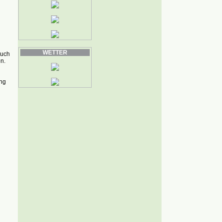
WETTER
auch
n.
ung