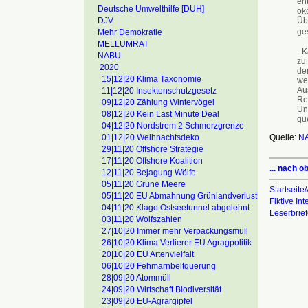
en
Deutsche Umwelthilfe [DUH]
ök
Üb
DJV
ge
Mehr Demokratie
MELLUMRAT
- K
NABU
zu
2020
de
15|12|20 Klima Taxonomie
we
Au
11|12|20 Insektenschutzgesetz
Re
09|12|20 Zählung Wintervögel
Unt
08|12|20 Kein Last Minute Deal
que
04|12|20 Nordstrem 2 Schmerzgrenze
Quelle:
N
01|12|20 Weihnachtsdeko
29|11|20 Offshore Strategie
17|11|20 Offshore Koalition
... nach o
12|11|20 Bejagung Wölfe
05|11|20 Grüne Meere
Startseite/
05|11|20 EU Abmahnung Grünlandverlust
Fiktive In
04|11|20 Klage Ostseetunnel abgelehnt
Leserbrie
03|11|20 Wolfszahlen
27|10|20 Immer mehr Verpackungsmüll
26|10|20 Klima Verlierer EU Agragpolitik
20|10|20 EU Artenvielfalt
06|10|20 Fehmarnbeltquerung
28|09|20 Atommüll
24|09|20 Wirtschaft Biodiversität
23|09|20 EU-Agrargipfel