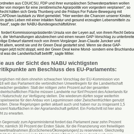
ordneten aus CDU/CSU, FDP und ihrer europäischen Schwesterparteien wollen
er von morgen für eine zerstörerische Agrarpolitik von vorgestern verplanen", so
 Recht hätten sich Greta Thunberg und die Fridays For Future-Bewegung mit
CAPDown lautstark zu Wort gemeldet. "Hier werden die Chancen unserer Kinder,
ein gutes Leben mit einer intakten Natur und gesund erzeugten Lebensmitteln zu
erbaut", sagte der NABU-Bundesgeschäftsführer.
fordert Kommissionspräsidentin Ursula von der Leyen auf, von ihrem Recht Gebr
, die Verhandlungen abzubrechen und einen neuen GAP-Vorschlag zu unterbreite
eitige Entwurf stammt noch von ihrem Vorgänger Jean-Claude Juncker und
ht allem, womit sie und ihr Green Deal gestartet sind. Wenn sie diese GAP-
ngen jetzt nicht stoppt, wird der Green Deal keine Mond- sondern eine Bruchland
t was die Landwirtschaft betrifft“, sagte Miller.
ie aus der Sicht des NABU wichtigsten
ritikpunkte am Beschluss des EU-Parlaments:
Verglichen mit dem ohnehin schwachen Vorschlag der EU-Kommission von
18 will das Parlament die verbindlichen Umweltregeln für die Landwirtschaft
hwächer gestalten: Statt der nötigen zehn Prozent auf der gesamten
ndwirtschaftlichen Fläche müssen Landwirte nur fünf Prozent des Ackerlands für
n Naturschutz zur Verfügung stellen. Die wiederum dürfen sogar weiterhin
ispielsweise für den Anbau von Leguminosen oder Zwischenfrüchten genutzt
rden. Diese Regelungen gelten aktuell auch und haben nur zu insgesamt 1,5
zent Naturflächen in der Agrarlandschaft geführt. Ein Fortschritt ist hier also
cht zu erwarten.
Im Gegensatz zum Agrarministerrat fordert das Parlament zwar zehn Prozent
r, nämlich 30 Prozent der Ersten Säule, für die Finanzierung von freiwilligen
weltmaßnahmen
[EcoSchemes/Ökoregelungen]
zu reservieren. Gleichzeitig