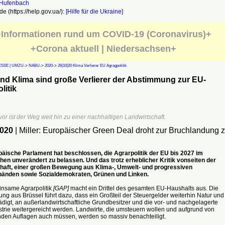
e (https://help.gov.ua/):
[Hilfe für die Ukraine]
Informationen rund um COVID-19 (Coronavirus)+
+Corona aktuell | Niedersachsen+
SSE | UMZU
->
NABU
->
2020
->
26|10|20 Klima Verlierer EU Agragpolitik
nd Klima sind große Verlierer der Abstimmung zur EU-
litik
or ist der Weg weit hin zu einer nachhaltigen Landwirtschaft.
2020
| Miller: Europäischer Green Deal droht zur Bruchlandung 
äische Parlament hat beschlossen, die Agrarpolitik der EU bis 2027 im
hen unverändert zu belassen. Und das trotz erheblicher Kritik vonseiten der
aft, einer großen Bewegung aus Klima-, Umwelt- und progressiven
änden sowie Sozialdemokraten, Grünen und Linken.
nsame Agrarpolitik
[GAP]
macht ein Drittel des gesamten EU-Haushalts aus. Die
ng aus Brüssel führt dazu, dass ein Großteil der Steuergelder weiterhin Natur und
digt, an außerlandwirtschaftliche Grundbesitzer und die vor- und nachgelagerte
trie weitergereicht werden. Landwirte, die umsteuern wollen und aufgrund von
en Auflagen auch müssen, werden so massiv benachteiligt.