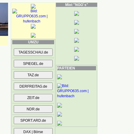
Mixt "NGO´s"
UMZU
PARTEIEN