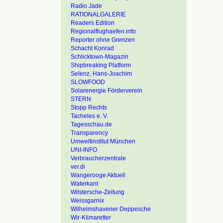
Radio Jade
RATIONALGALERIE
Readers Edition
Regionalflughaefen.info
Reporter ohne Grenzen
Schacht Konrad
Schlicktown-Magazin
Shipbreaking Platform
Selenz, Hans-Joachim
SLOWFOOD
Solarenergie Förderverein
STERN
Stopp Rechts
Tacheles e. V.
Tagesschau.de
Transparency
Umweltinstitut München
UNI-INFO
Verbraucherzentrale
ver.di
Wangerooge Aktuell
Waterkant
Wilstersche-Zeitung
Weissgarnix
Wilhelmshavener Deppesche
Wir-Klimaretter