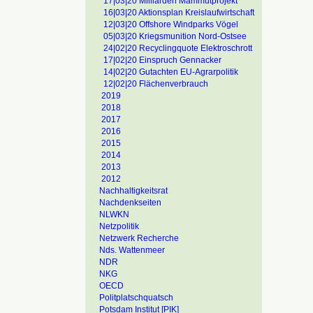
17|03|20 Milliarden Mammutprojekt
16|03|20 Aktionsplan Kreislaufwirtschaft
12|03|20 Offshore Windparks Vögel
05|03|20 Kriegsmunition Nord-Ostsee
24|02|20 Recyclingquote Elektroschrott
17|02|20 Einspruch Gennacker
14|02|20 Gutachten EU-Agrarpolitik
12|02|20 Flächenverbrauch
2019
2018
2017
2016
2015
2014
2013
2012
Nachhaltigkeitsrat
Nachdenkseiten
NLWKN
Netzpolitik
Netzwerk Recherche
Nds. Wattenmeer
NDR
NKG
OECD
Politplatschquatsch
Potsdam Institut [PIK]