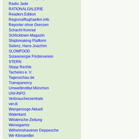
Radio Jade
RATIONALGALERIE
Readers Edition
Regionalflughaefen.info
Reporter ohne Grenzen
Schacht Konrad
Schlicktown-Magazin
Shipbreaking Platform
Selenz, Hans-Joachim
SLOWFOOD
Solarenergie Förderverein
STERN
Stopp Rechts
Tacheles e. V.
Tagesschau.de
Transparency
Umweltinstitut München
UNI-INFO
Verbraucherzentrale
ver.di
Wangerooge Aktuell
Waterkant
Wilstersche-Zeitung
Weissgarnix
Wilhelmshavener Deppesche
Wir-Klimaretter