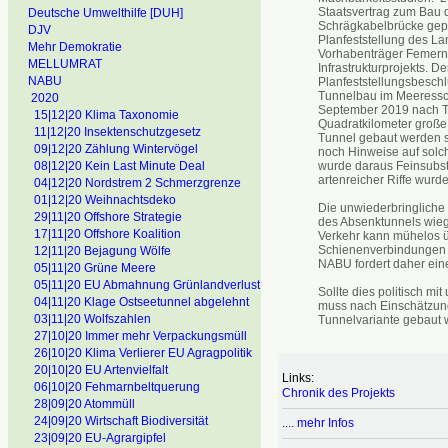
Staatsvertrag zum Bau 
Deutsche Umwelthilfe [DUH]
Schrägkabelbrücke gepl
DJV
Planfeststellung des La
Mehr Demokratie
Vorhabenträger Femern 
MELLUMRAT
Infrastrukturprojekts. 
NABU
Planfeststellungsbesch
Tunnelbau im Meeressch
2020
September 2019 nach Ta
15|12|20 Klima Taxonomie
Quadratkilometer große 
11|12|20 Insektenschutzgesetz
Tunnel gebaut werden s
09|12|20 Zählung Wintervögel
noch Hinweise auf solche
wurde daraus Feinsubstr
08|12|20 Kein Last Minute Deal
artenreicher Riffe wurde
04|12|20 Nordstrem 2 Schmerzgrenze
01|12|20 Weihnachtsdeko
Die unwiederbringliche
29|11|20 Offshore Strategie
des Absenktunnels wiegt
17|11|20 Offshore Koalition
Verkehr kann mühelos ü
Schienenverbindungen 
12|11|20 Bejagung Wölfe
NABU fordert daher ein
05|11|20 Grüne Meere
05|11|20 EU Abmahnung Grünlandverlust
Sollte dies politisch m
04|11|20 Klage Ostseetunnel abgelehnt
muss nach Einschätzung
03|11|20 Wolfszahlen
Tunnelvariante gebaut 
27|10|20 Immer mehr Verpackungsmüll
26|10|20 Klima Verlierer EU Agragpolitik
20|10|20 EU Artenvielfalt
Links:
06|10|20 Fehmarnbeltquerung
Chronik des Projekts
28|09|20 Atommüll
24|09|20 Wirtschaft Biodiversität
.... mehr Infos
23|09|20 EU-Agrargipfel