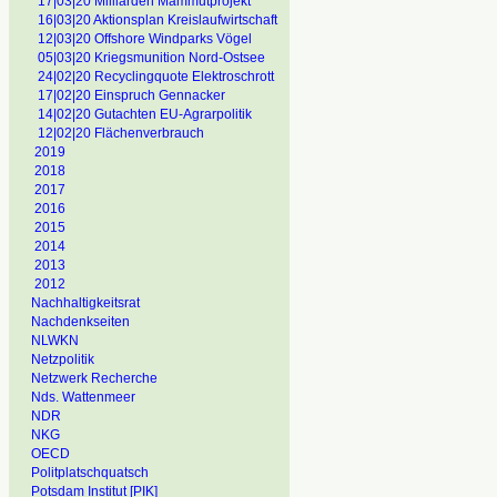
17|03|20 Milliarden Mammutprojekt
16|03|20 Aktionsplan Kreislaufwirtschaft
12|03|20 Offshore Windparks Vögel
05|03|20 Kriegsmunition Nord-Ostsee
24|02|20 Recyclingquote Elektroschrott
17|02|20 Einspruch Gennacker
14|02|20 Gutachten EU-Agrarpolitik
12|02|20 Flächenverbrauch
2019
2018
2017
2016
2015
2014
2013
2012
Nachhaltigkeitsrat
Nachdenkseiten
NLWKN
Netzpolitik
Netzwerk Recherche
Nds. Wattenmeer
NDR
NKG
OECD
Politplatschquatsch
Potsdam Institut [PIK]