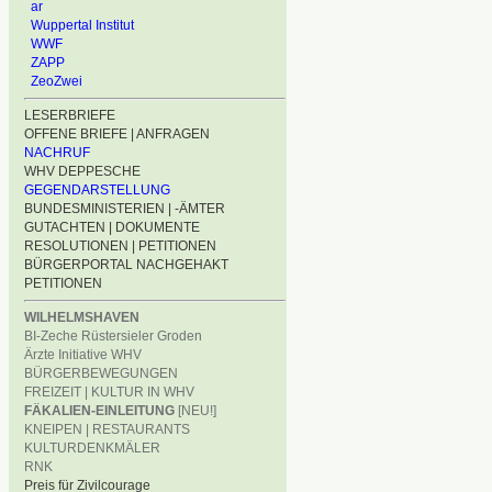
ar
Wuppertal Institut
WWF
ZAPP
ZeoZwei
LESERBRIEFE
OFFENE BRIEFE | ANFRAGEN
NACHRUF
WHV DEPPESCHE
GEGENDARSTELLUNG
BUNDESMINISTERIEN | -ÄMTER
GUTACHTEN | DOKUMENTE
RESOLUTIONEN | PETITIONEN
BÜRGERPORTAL NACHGEHAKT
PETITIONEN
WILHELMSHAVEN
BI-Zeche Rüstersieler Groden
Ärzte Initiative WHV
BÜRGERBEWEGUNGEN
FREIZEIT | KULTUR IN WHV
FÄKALIEN-EINLEITUNG
[NEU!]
KNEIPEN | RESTAURANTS
KULTURDENKMÄLER
RNK
Preis für Zivilcourage