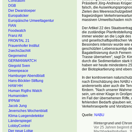
Contratom
Präsident Jörg-Andreas Krüger.
DGB
falsch, die Auswirkungsprognos
Der Dwarsloeper
Zielen des Meeresschutzgebiet
fragwürdigen Verkehrserwartu
Europaticker
massiven Umweltschaden nicht r
Europäische Umweltagentur
FIAN
Der Artikel 22 des Staatsvert
Foodwatch
die zuständige Planfeststellu
Franz Alt
immer wieder an die Logik des 
und gesellschaftspolitischen V
FRONTAL 21
Besonders intensiv wurde wie er
Frauenhofer Institut
geschützten Lebensraumtyp der 
2sechs3acht4
Bagatellisierung durch Femern 
Gegenwind
Trasse übersehen", sagt Dr. Ki
GERMANWATCH
durch die Sedimentation stark 
haben wir heute mindestens 25
Giegold Sven
der Biotopkartierung sind ebens
Greenpeace
Hamburger Abendblatt
In der kontroversen naturschutz
Hans-Böckler-Stiftung
nach Einschätzung des NABU eine
andererseits aber auch die Ten
HAW HH
fördern. "Nach unserer Wahrn
Human Rigths Watch
sein, um einer Klage in Großpr
Humanisten
im Fall der übersehenen Riffe,
IPPNW
fehlenden Bedarfs glauben wir,
Jacob Jung
Verkehrsexperte und Vorsitze
Jeversches Wochenblatt
Quelle:
NABU
Klima-Luegendetektor
Länderspiegel
Hintergrund und Chron
LobbyControl
Vor 25 Jahren beginnt d
Der neue Lotse
Machbarkeitsstudien. 