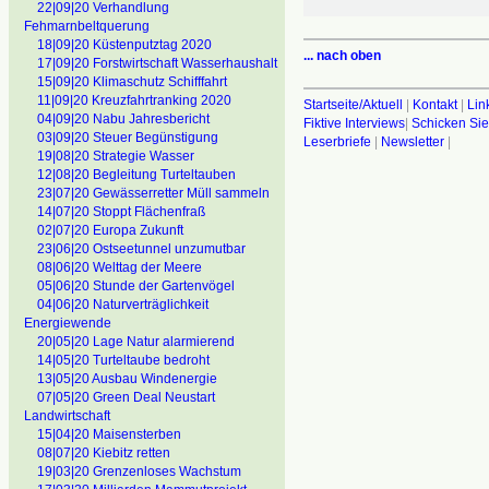
22|09|20 Verhandlung
Fehmarnbeltquerung
18|09|20 Küstenputztag 2020
... nach oben
17|09|20 Forstwirtschaft Wasserhaushalt
15|09|20 Klimaschutz Schifffahrt
11|09|20 Kreuzfahrtranking 2020
Startseite/Aktuell
|
Kontakt
|
Lin
04|09|20 Nabu Jahresbericht
Fiktive Interviews
|
Schicken Sie
03|09|20 Steuer Begünstigung
Leserbriefe
|
Newsletter
|
19|08|20 Strategie Wasser
12|08|20 Begleitung Turteltauben
23|07|20 Gewässerretter Müll sammeln
14|07|20 Stoppt Flächenfraß
02|07|20 Europa Zukunft
23|06|20 Ostseetunnel unzumutbar
08|06|20 Welttag der Meere
05|06|20 Stunde der Gartenvögel
04|06|20 Naturverträglichkeit
Energiewende
20|05|20 Lage Natur alarmierend
14|05|20 Turteltaube bedroht
13|05|20 Ausbau Windenergie
07|05|20 Green Deal Neustart
Landwirtschaft
15|04|20 Maisensterben
08|07|20 Kiebitz retten
19|03|20 Grenzenloses Wachstum