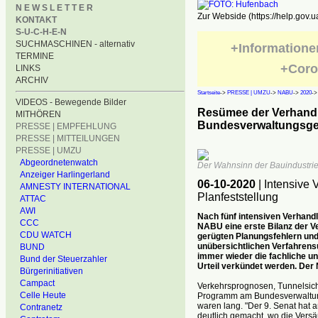
N E W S L E T T E R
Zur Webside (https://help.gov.u
KONTAKT
S-U-C-H-E-N
SUCHMASCHINEN - alternativ
+Informatione
TERMINE
+Coro
LINKS
ARCHIV
Startseite
->
PRESSE | UMZU
->
NABU
->
2020
-
VIDEOS - Bewegende Bilder
Resümee der Verhand
MITHÖREN
Bundesverwaltungsge
PRESSE | EMPFEHLUNG
PRESSE | MITTEILUNGEN
PRESSE | UMZU
Abgeordnetenwatch
Der Wahnsinn der Bauindustrie i
Anzeiger Harlingerland
06-10-2020
| Intensive
AMNESTY INTERNATIONAL
Planfeststellung
ATTAC
AWI
Nach fünf intensiven Verhand
CCC
NABU eine erste Bilanz der V
CDU WATCH
gerügten Planungsfehlern un
unübersichtlichen Verfahrens
BUND
immer wieder die fachliche u
Bund der Steuerzahler
Urteil verkündet werden. Der 
Bürgerinitiativen
Campact
Verkehrsprognosen, Tunnelsiche
Celle Heute
Programm am Bundesverwaltungs
waren lang. "Der 9. Senat hat a
Contranetz
deutlich gemacht, wo die Vers