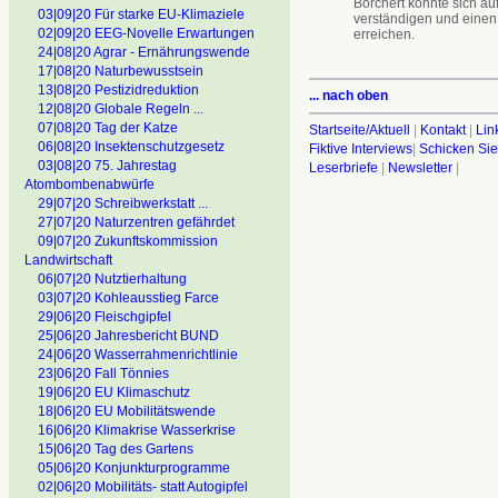
Borchert konnte sich au
03|09|20 Für starke EU-Klimaziele
verständigen und eine
02|09|20 EEG-Novelle Erwartungen
erreichen.
24|08|20 Agrar - Ernährungswende
17|08|20 Naturbewusstsein
13|08|20 Pestizidreduktion
... nach oben
12|08|20 Globale Regeln ...
07|08|20 Tag der Katze
Startseite/Aktuell
|
Kontakt
|
Lin
06|08|20 Insektenschutzgesetz
Fiktive Interviews
|
Schicken Sie
03|08|20 75. Jahrestag
Leserbriefe
|
Newsletter
|
Atombombenabwürfe
29|07|20 Schreibwerkstatt ...
27|07|20 Naturzentren gefährdet
09|07|20 Zukunftskommission
Landwirtschaft
06|07|20 Nutztierhaltung
03|07|20 Kohleausstieg Farce
29|06|20 Fleischgipfel
25|06|20 Jahresbericht BUND
24|06|20 Wasserrahmenrichtlinie
23|06|20 Fall Tönnies
19|06|20 EU Klimaschutz
18|06|20 EU Mobilitätswende
16|06|20 Klimakrise Wasserkrise
15|06|20 Tag des Gartens
05|06|20 Konjunkturprogramme
02|06|20 Mobilitäts- statt Autogipfel