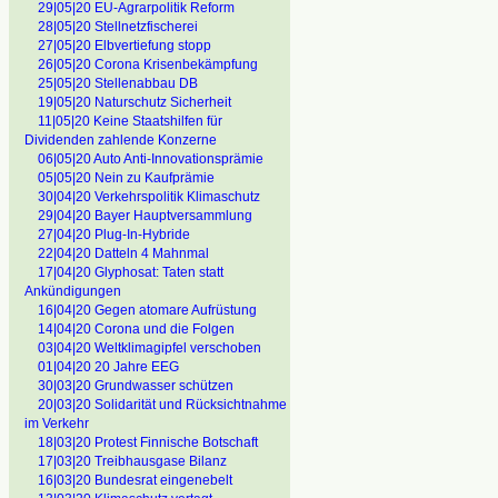
29|05|20 EU-Agrarpolitik Reform
28|05|20 Stellnetzfischerei
27|05|20 Elbvertiefung stopp
26|05|20 Corona Krisenbekämpfung
25|05|20 Stellenabbau DB
19|05|20 Naturschutz Sicherheit
11|05|20 Keine Staatshilfen für
Dividenden zahlende Konzerne
06|05|20 Auto Anti-Innovationsprämie
05|05|20 Nein zu Kaufprämie
30|04|20 Verkehrspolitik Klimaschutz
29|04|20 Bayer Hauptversammlung
27|04|20 Plug-In-Hybride
22|04|20 Datteln 4 Mahnmal
17|04|20 Glyphosat: Taten statt
Ankündigungen
16|04|20 Gegen atomare Aufrüstung
14|04|20 Corona und die Folgen
03|04|20 Weltklimagipfel verschoben
01|04|20 20 Jahre EEG
30|03|20 Grundwasser schützen
20|03|20 Solidarität und Rücksichtnahme
im Verkehr
18|03|20 Protest Finnische Botschaft
17|03|20 Treibhausgase Bilanz
16|03|20 Bundesrat eingenebelt