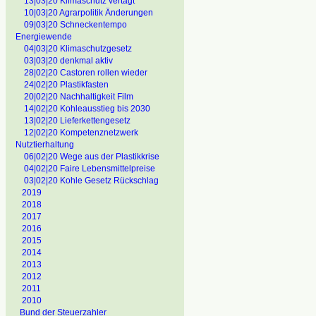
13|03|20 Klimaschutz vertagt
10|03|20 Agrarpolitik Änderungen
09|03|20 Schneckentempo
Energiewende
04|03|20 Klimaschutzgesetz
03|03|20 denkmal aktiv
28|02|20 Castoren rollen wieder
24|02|20 Plastikfasten
20|02|20 Nachhaltigkeit Film
14|02|20 Kohleausstieg bis 2030
13|02|20 Lieferkettengesetz
12|02|20 Kompetenznetzwerk
Nutztierhaltung
06|02|20 Wege aus der Plastikkrise
04|02|20 Faire Lebensmittelpreise
03|02|20 Kohle Gesetz Rückschlag
2019
2018
2017
2016
2015
2014
2013
2012
2011
2010
Bund der Steuerzahler