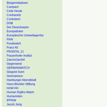
Bürgerinitiativen
Campact
Celle Heute
Contranetz
Contratom
DGB
Der Dwarsloeper
Europaticker
Europäische Umweltagentur
FIAN
Foodwatch
Franz Alt
FRONTAL 21
Frauenhofer Institut
2sechs3acht4
Gegenwind
GERMANWATCH
Giegold Sven
Greenpeace
Hamburger Abendblatt
Hans-Böckler-Stiftung
HAW HH
Human Rigths Watch
Humanisten
IPPNW
Jacob Jung