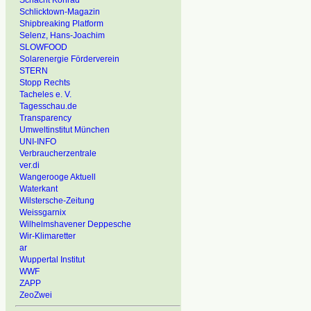
Schacht Konrad
Schlicktown-Magazin
Shipbreaking Platform
Selenz, Hans-Joachim
SLOWFOOD
Solarenergie Förderverein
STERN
Stopp Rechts
Tacheles e. V.
Tagesschau.de
Transparency
Umweltinstitut München
UNI-INFO
Verbraucherzentrale
ver.di
Wangerooge Aktuell
Waterkant
Wilstersche-Zeitung
Weissgarnix
Wilhelmshavener Deppesche
Wir-Klimaretter
ar
Wuppertal Institut
WWF
ZAPP
ZeoZwei