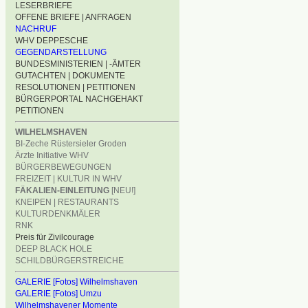
LESERBRIEFE
OFFENE BRIEFE | ANFRAGEN
NACHRUF
WHV DEPPESCHE
GEGENDARSTELLUNG
BUNDESMINISTERIEN | -ÄMTER
GUTACHTEN | DOKUMENTE
RESOLUTIONEN | PETITIONEN
BÜRGERPORTAL NACHGEHAKT
PETITIONEN
WILHELMSHAVEN
BI-Zeche Rüstersieler Groden
Ärzte Initiative WHV
BÜRGERBEWEGUNGEN
FREIZEIT | KULTUR IN WHV
FÄKALIEN-EINLEITUNG
[NEU!]
KNEIPEN | RESTAURANTS
KULTURDENKMÄLER
RNK
Preis für Zivilcourage
DEEP BLACK HOLE
SCHILDBÜRGERSTREICHE
GALERIE [Fotos] Wilhelmshaven
GALERIE [Fotos] Umzu
Wilhelmshavener Momente