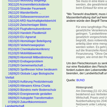
02|12|20 Moorburg stillgelegt
Sie muss in eine klare
werden, die gewährleist
30|11|20 Arzneimittelrückstände
beim Einkauf für eine a
27|11|20 Silvester Feuerwerk
26|11|20 Wanderlibelle ...
"Wo Tierwohl draufsteht, muss i
18|11|20 Süßwasserressourcen
Massentierhaltung darf auf kei
andere würde den Begriff Tier
13|11|20 ARD-Nachhaltigkeitsbericht
12|11|20 Zwischenlager Biblis
Für eine langfristige P
09|11|20 Flughafensubventionen
gesetzliche Verankerun
23|10|20 Handeln Plastikmüll
gelingen. "Landwirtinne
gesetzlich vorgeschrieb
22|10|20 EU-Agrarrat
begrüßt, dass notwendig
19|10|20 Atomüllager Beteiligung
anteilig über eine men
08|10|20 Verkehrswegeplan
werden sollen. Es geht 
05|10|20 Chemikalienkonferenz
auf die finanzielle Absi
01|10|20 Mobilitätswende
Finanzierung. "Ohne Ge
zeigen, wie ernst der Pol
29|09|20 Atommüll Mitbestimmung
24|09|20 Endlagerproblem
Um den Fleischkonsum zu senken
21|09|20 Gemeinwirtschaft ...
nur eine Reduktion des Fleisc
19|09|20 Spritfresser höher besteuern
fordert zudem den Lebensmittel
beenden, der Landwirtschaft u
16|09|20 Globale Lage Biologische
Vielfalt
Quelle:
BUND
15|09|20 Auflärung Pestizideinsatz
14|09|20 Altmaiers Klima-Charta
Hintergrund:
10|09|20 Bündnis mehr Bodenschutz
Am Dienstag
[11-02-202
09|09|20 Energiewende gestalten
bestehend aus Vertreter
Wirtschaft, Praxis und
08|09|20 Autogipfel Transformation
Nutztierhaltung bis 204
07|09|20 Zukunftskommission
Netzwerk unter Leitung
Landwirtschaft