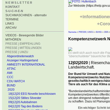
N E W S L E T T E R
Zur Webside (https://help.gov.u
KONTAKT
S-U-C-H-E-N
SUCHMASCHINEN - alternativ
+Informatione
TERMINE
+Coro
LINKS
ARCHIV
Startseite
->
PRESSE | UMZU
->
BUND
->
2020
-
VIDEOS - Bewegende Bilder
Kompetenznetzwerk Nu
MITHÖREN
PRESSE | EMPFEHLUNG
PRESSE | MITTEILUNGEN
PRESSE | UMZU
Es stellt sich auch noch die Fra
Abgeordnetenwatch
"überschuldeter" bäuerlicher B
Anzeiger Harlingerland
12|02|2020
| Riesencha
AMNESTY INTERNATIONAL
Landwirtschaft.
ATTAC
AWI
Der Bund für Umwelt und Nat
CCC
Kompetenznetzwerks Nutztierh
gesellschaftlich wertgeschätz
CDU WATCH
Tiere als auch für das Klima 
BUND
2020
"Bundeslandwirtschaftsministe
18|12|20 EEG Novelle beschlossen
Kompetenznetzwerkes öffentlich
um den dringend notwendigen U
15|12|20 Stilles Silvester
zu schaffen. Dazu ist Planungssi
09|12|20 Autobahnen
04|12|20 Tag des Bodens
Ein wichtiger Schritt i