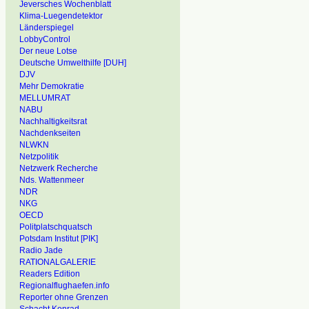
Jeversches Wochenblatt
Klima-Luegendetektor
Länderspiegel
LobbyControl
Der neue Lotse
Deutsche Umwelthilfe [DUH]
DJV
Mehr Demokratie
MELLUMRAT
NABU
Nachhaltigkeitsrat
Nachdenkseiten
NLWKN
Netzpolitik
Netzwerk Recherche
Nds. Wattenmeer
NDR
NKG
OECD
Politplatschquatsch
Potsdam Institut [PIK]
Radio Jade
RATIONALGALERIE
Readers Edition
Regionalflughaefen.info
Reporter ohne Grenzen