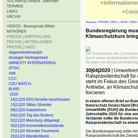
SUCHMASCHINEN - alternativ
+Informatione
TERMINE
+Coro
LINKS
ARCHIV
Startseite
->
PRESSE | UMZU
->
BUND
->
2020
-
VIDEOS - Bewegende Bilder
Bundesregierung muss
MITHÖREN
Klimaschutzkurs brin
PRESSE | EMPFEHLUNG
PRESSE | MITTEILUNGEN
PRESSE | UMZU
Abgeordnetenwatch
Die Emissionen des Containersc
Anzeiger Harlingerland
durch einen globalisierten Kon
heutigen Art dringend hinterfra
AMNESTY INTERNATIONAL
ATTAC
30|04|2020
| Umweltver
AWI
Ratspräsidentschaft für
CCC
steht im Fokus des Gre
CDU WATCH
Antriebe, an Klimaschu
BUND
forcieren
2020
18|12|20 EEG Novelle beschlossen
In einem offenen Brief an Bu
15|12|20 Stilles Silvester
Naturschutz Deutschland [BU
Umwelthilfe [DUH] die Bundesr
09|12|20 Autobahnen
Jahreshälfte 2020 für eine amb
04|12|20 Tag des Bodens
Verbände sollte die Bundesre
02|12|20 Moorburg stillgelegt
Ratspräsidentschaft zu eine
30|11|20 Arzneimittelrückstände
27|11|20 Silvester Feuerwerk
Die Bundesregierung sollte m
Ratspräsidentschaft die Ziels
26|11|20 Wanderlibelle ...