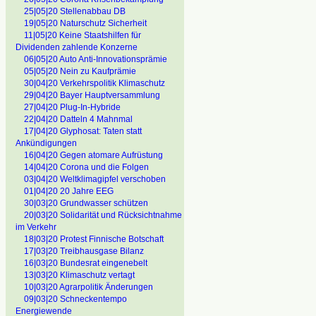
25|05|20 Stellenabbau DB
19|05|20 Naturschutz Sicherheit
11|05|20 Keine Staatshilfen für
Dividenden zahlende Konzerne
06|05|20 Auto Anti-Innovationsprämie
05|05|20 Nein zu Kaufprämie
30|04|20 Verkehrspolitik Klimaschutz
29|04|20 Bayer Hauptversammlung
27|04|20 Plug-In-Hybride
22|04|20 Datteln 4 Mahnmal
17|04|20 Glyphosat: Taten statt
Ankündigungen
16|04|20 Gegen atomare Aufrüstung
14|04|20 Corona und die Folgen
03|04|20 Weltklimagipfel verschoben
01|04|20 20 Jahre EEG
30|03|20 Grundwasser schützen
20|03|20 Solidarität und Rücksichtnahme
im Verkehr
18|03|20 Protest Finnische Botschaft
17|03|20 Treibhausgase Bilanz
16|03|20 Bundesrat eingenebelt
13|03|20 Klimaschutz vertagt
10|03|20 Agrarpolitik Änderungen
09|03|20 Schneckentempo
Energiewende