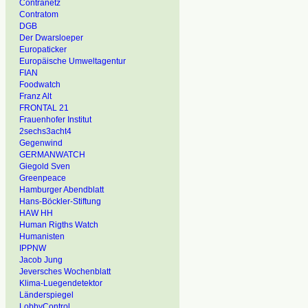
Contranetz
Contratom
DGB
Der Dwarsloeper
Europaticker
Europäische Umweltagentur
FIAN
Foodwatch
Franz Alt
FRONTAL 21
Frauenhofer Institut
2sechs3acht4
Gegenwind
GERMANWATCH
Giegold Sven
Greenpeace
Hamburger Abendblatt
Hans-Böckler-Stiftung
HAW HH
Human Rigths Watch
Humanisten
IPPNW
Jacob Jung
Jeversches Wochenblatt
Klima-Luegendetektor
Länderspiegel
LobbyControl