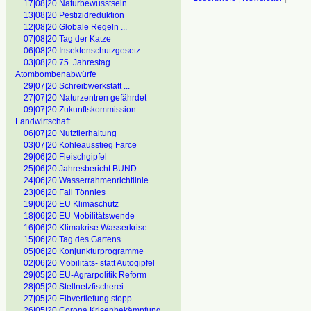
17|08|20 Naturbewusstsein
13|08|20 Pestizidreduktion
12|08|20 Globale Regeln ...
07|08|20 Tag der Katze
06|08|20 Insektenschutzgesetz
03|08|20 75. Jahrestag
Atombombenabwürfe
29|07|20 Schreibwerkstatt ...
27|07|20 Naturzentren gefährdet
09|07|20 Zukunftskommission
Landwirtschaft
06|07|20 Nutztierhaltung
03|07|20 Kohleausstieg Farce
29|06|20 Fleischgipfel
25|06|20 Jahresbericht BUND
24|06|20 Wasserrahmenrichtlinie
23|06|20 Fall Tönnies
19|06|20 EU Klimaschutz
18|06|20 EU Mobilitätswende
16|06|20 Klimakrise Wasserkrise
15|06|20 Tag des Gartens
05|06|20 Konjunkturprogramme
02|06|20 Mobilitäts- statt Autogipfel
29|05|20 EU-Agrarpolitik Reform
28|05|20 Stellnetzfischerei
27|05|20 Elbvertiefung stopp
26|05|20 Corona Krisenbekämpfung