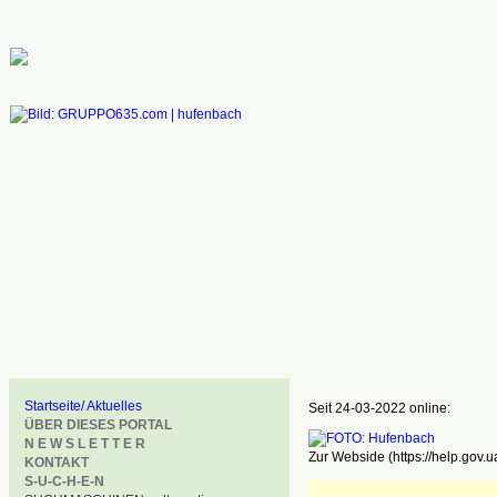
Startseite/ Aktuelles
Seit 24-03-2022 online:
ÜBER DIESES PORTAL
N E W S L E T T E R
Zur Webside (https://help.gov.u
KONTAKT
S-U-C-H-E-N