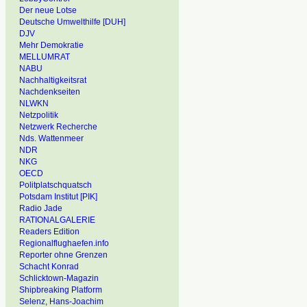
Der neue Lotse
Deutsche Umwelthilfe [DUH]
DJV
Mehr Demokratie
MELLUMRAT
NABU
Nachhaltigkeitsrat
Nachdenkseiten
NLWKN
Netzpolitik
Netzwerk Recherche
Nds. Wattenmeer
NDR
NKG
OECD
Politplatschquatsch
Potsdam Institut [PIK]
Radio Jade
RATIONALGALERIE
Readers Edition
Regionalflughaefen.info
Reporter ohne Grenzen
Schacht Konrad
Schlicktown-Magazin
Shipbreaking Platform
Selenz, Hans-Joachim