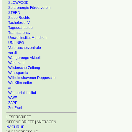
SLOWFOOD
Solarenergie Förderverein
STERN
Stopp Rechts
Tacheles e. V.
Tagesschau.de
Transparency
Umweltinstitut München
UNI-INFO
Verbraucherzentrale
ver.di
Wangerooge Aktuell
Waterkant
Wilstersche-Zeitung
Weissgarnix
Wilhelmshavener Deppesche
Wir-Klimaretter
ar
Wuppertal Institut
WWF
ZAPP
ZeoZwei
LESERBRIEFE
OFFENE BRIEFE | ANFRAGEN
NACHRUF