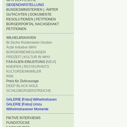
WHV DEPPESCHE
GEGENDARSTELLUNG
BUNDESMINISTERIEN | -ÄMTER
GUTACHTEN | DOKUMENTE
RESOLUTIONEN | PETITIONEN
BÜRGERPORTAL NACHGEHAKT
PETITIONEN
WILHELMSHAVEN
BI-Zeche Rüstersieler Groden
Ärzte Initiative WHV
BÜRGERBEWEGUNGEN
FREIZEIT | KULTUR IN WHV
FÄKALIEN-EINLEITUNG
[NEU!]
KNEIPEN | RESTAURANTS
KULTURDENKMÄLER
RNK
Preis für Zivilcourage
DEEP BLACK HOLE
SCHILDBÜRGERSTREICHE
GALERIE [Fotos] Wilhelmshaven
GALERIE [Fotos] Umzu
Wilhelmshavener Momente
FIKTIVE INTERVIEWS
FUNDSTÜCKE