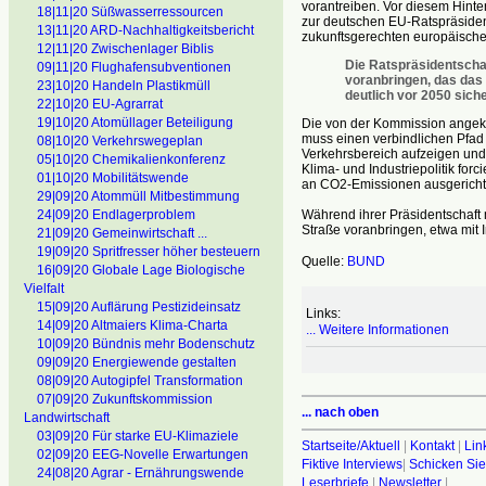
vorantreiben. Vor diesem Hin
18|11|20 Süßwasserressourcen
zur deutschen EU-Ratspräsidents
13|11|20 ARD-Nachhaltigkeitsbericht
zukunftsgerechten europäischen
12|11|20 Zwischenlager Biblis
Die Ratspräsidentscha
09|11|20 Flughafensubventionen
voranbringen, das das 
23|10|20 Handeln Plastikmüll
deutlich vor 2050 sicher
22|10|20 EU-Agrarrat
19|10|20 Atomüllager Beteiligung
Die von der Kommission angekünd
muss einen verbindlichen Pfad 
08|10|20 Verkehrswegeplan
Verkehrsbereich aufzeigen und 
05|10|20 Chemikalienkonferenz
Klima- und Industriepolitik fo
01|10|20 Mobilitätswende
an CO2-Emissionen ausgerichte
29|09|20 Atommüll Mitbestimmung
Während ihrer Präsidentschaft
24|09|20 Endlagerproblem
Straße voranbringen, etwa mit 
21|09|20 Gemeinwirtschaft ...
19|09|20 Spritfresser höher besteuern
Quelle:
BUND
16|09|20 Globale Lage Biologische
Vielfalt
15|09|20 Auflärung Pestizideinsatz
Links:
14|09|20 Altmaiers Klima-Charta
... Weitere Informationen
10|09|20 Bündnis mehr Bodenschutz
09|09|20 Energiewende gestalten
08|09|20 Autogipfel Transformation
07|09|20 Zukunftskommission
... nach oben
Landwirtschaft
03|09|20 Für starke EU-Klimaziele
Startseite/Aktuell
|
Kontakt
|
Lin
02|09|20 EEG-Novelle Erwartungen
Fiktive Interviews
|
Schicken Sie
24|08|20 Agrar - Ernährungswende
Leserbriefe
|
Newsletter
|