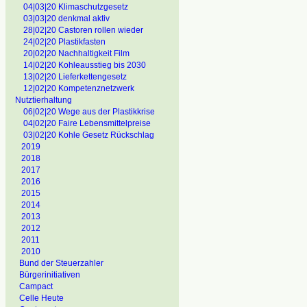
04|03|20 Klimaschutzgesetz
03|03|20 denkmal aktiv
28|02|20 Castoren rollen wieder
24|02|20 Plastikfasten
20|02|20 Nachhaltigkeit Film
14|02|20 Kohleausstieg bis 2030
13|02|20 Lieferkettengesetz
12|02|20 Kompetenznetzwerk
Nutztierhaltung
06|02|20 Wege aus der Plastikkrise
04|02|20 Faire Lebensmittelpreise
03|02|20 Kohle Gesetz Rückschlag
2019
2018
2017
2016
2015
2014
2013
2012
2011
2010
Bund der Steuerzahler
Bürgerinitiativen
Campact
Celle Heute