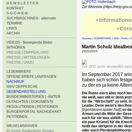
N E W S L E T T E R
Zur Webside (https://help.gov.u
KONTAKT
S-U-C-H-E-N
SUCHMASCHINEN - alternativ
+Informatione
TERMINE
+Coro
LINKS
ARCHIV
Startseite
->
KOMMENTARE
->
2016
->
Politik
->
2
VIDEOS - Bewegende Bilder
Martin Schulz Idealbe
MITHÖREN
29|11|2016
PRESSE | EMPFEHLUNG
PRESSE | MITTEILUNGEN
PRESSE | UMZU
Die SPD sucht verzweifelt nac
LESERBRIEFE
Im September 2017 wir
OFFENE BRIEFE | ANFRAGEN
haben sich schon festgel
NACHRUF
zu der es ja keine Altern
WHV DEPPESCHE
GEGENDARSTELLUNG
Die Roten eiern aber noch he
BUNDESMINISTERIEN | -ÄMTER
nie weiß, was will er denn jetzt
für die "Wirtschaft" zu sein.
GUTACHTEN | DOKUMENTE
Leader. Denn wenn's den Reic
RESOLUTIONEN | PETITIONEN
[irgendwann später halt]
, so d
BÜRGERPORTAL NACHGEHAKT
Armen und die Mitte der Gese
PETITIONEN
auch für sie was abfällt. "Wen
ein paar Krümel für die Knec
WILHELMSHAVEN
heißt das übrigens in der ök
oder auch Pferdeäpfeltheorie: 
BI-Zeche Rüstersieler Groden