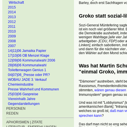
Wirtschaft
Barley, doch erst Sachfragen v
2015
2014
Groko statt sozial-l
2013
2012
Sozi-General Müntefering sagte
2011
ist ein noch viel größerer Mist
2010
die Demokratie aushebelt, inde
2009
wenigen Wahltage
[alle vier J
arbeitgeber-
[CDU, FDP]
oder a
2008
Linken]
, einfach sabotieren, i
2007
und dann für die nächsten vier 
14|11|06 Jamaika Papier
den Wähler auf den Mond schi
17|10|06 OB Menzel Klage
12|09|06 Kommunalwahl 2006
Was hat Martin Schu
28|06|06 Kommunalwahl
Toilettenwagen Genius 1
"einmal Groko, im
04|07|06_Presse oder PR?
WOBAU JADE 3. Verkauf
"Dämonen" austreiben, steht bei
Chemieindustrie
Rassismus, Fremdenfeindlichkei
Presse Wahrheit und Kommunen
stimmten,
wären genau diesen
25|03|06 Gaspreise
Immunsystem" gegen genau s
Viereinhalb Jahre
Und was ist mit "Lobbyismus"
[
Gegendarstellungen
amerikanischen Bank]
, "Intran
PERSONEN
welches so groß ist,
daß man vo
REDEN
sprechen kann
?
APHORISMEN | ZITATE
Das darf man nicht so eng seh