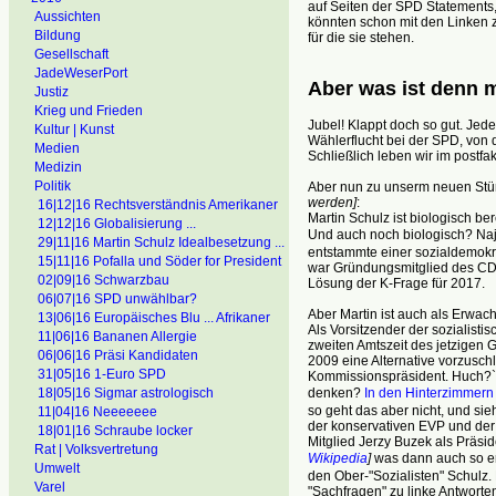
auf Seiten der SPD Statements,
Aussichten
könnten schon mit den Linken 
Bildung
für die sie stehen.
Gesellschaft
JadeWeserPort
Aber was ist den
Justiz
Krieg und Frieden
Jubel! Klappt doch so gut. Jed
Kultur | Kunst
Wählerflucht bei der SPD, von d
Medien
Schließlich leben wir im postfak
Medizin
Politik
Aber nun zu unserm neuen Stü
werden]
:
16|12|16 Rechtsverständnis Amerikaner
Martin Schulz ist biologisch ber
12|12|16 Globalisierung ...
Und auch noch biologisch? Naj
29|11|16 Martin Schulz Idealbesetzung ...
entstammte einer sozialdemokra
15|11|16 Pofalla und Söder for President
war Gründungsmitglied des C
02|09|16 Schwarzbau
Lösung der K-Frage für 2017.
06|07|16 SPD unwählbar?
Aber Martin ist auch als Erwac
13|06|16 Europäisches Blu ... Afrikaner
Als Vorsitzender der sozialisti
11|06|16 Bananen Allergie
zweiten Amtszeit des jetzigen
06|06|16 Präsi Kandidaten
2009 eine Alternative vorzusch
31|05|16 1-Euro SPD
Kommissionspräsident. Huch?`Wa
denken?
In den Hinterzimmern
18|05|16 Sigmar astrologisch
so geht das aber nicht, und sie
11|04|16 Neeeeeee
der konservativen EVP und der
18|01|16 Schraube locker
Mitglied Jerzy Buzek als Präsi
Rat | Volksvertretung
Wikipedia
]
was dann auch so erf
Umwelt
den Ober-"Sozialisten" Schulz. 
Varel
"Sachfragen" zu linke Antworte