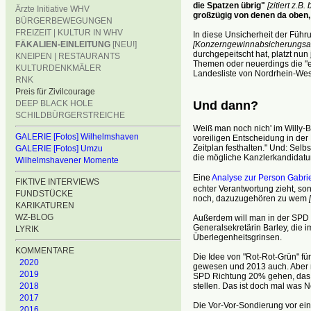
die Spatzen übrig"
[zitiert z.
Ärzte Initiative WHV
großzügig von denen da oben, 
BÜRGERBEWEGUNGEN
FREIZEIT | KULTUR IN WHV
In diese Unsicherheit der Füh
[Konzerngewinnabsicherung
FÄKALIEN-EINLEITUNG
[NEU!]
durchgepeitscht hat, platzt nu
KNEIPEN | RESTAURANTS
Themen oder neuerdings die "eu
KULTURDENKMÄLER
Landesliste von Nordrhein-West
RNK
Preis für Zivilcourage
Und dann?
DEEP BLACK HOLE
SCHILDBÜRGERSTREICHE
Weiß man noch nich' im Willy-Br
GALERIE [Fotos] Wilhelmshaven
voreiligen Entscheidung in de
Zeitplan festhalten." Und: Selb
GALERIE [Fotos] Umzu
die mögliche Kanzlerkandidatur
Wilhelmshavener Momente
Eine
Analyse zur Person Gabrie
FIKTIVE INTERVIEWS
echter Verantwortung zieht, so
FUNDSTÜCKE
noch, dazuzugehören zu wem
KARIKATUREN
WZ-BLOG
Außerdem will man in der SPD e
Generalsekretärin Barley, die i
LYRIK
Überlegenheitsgrinsen.
KOMMENTARE
Die Idee von "Rot-Rot-Grün" fü
2020
gewesen und 2013 auch. Aber mit
2019
SPD Richtung 20% gehen, das i
stellen. Das ist doch mal was 
2018
2017
Die Vor-Vor-Sondierung vor ein
2016