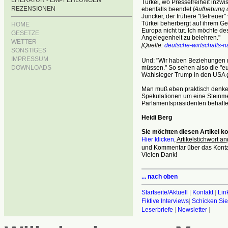
LITERATUR - EMPFEHLUNGEN
Türkei, wo Pressefreiheit inzwi
REZENSIONEN
ebenfalls beendet
[Aufhebung 
Juncker, der frühere "Betreuer
Türkei beherbergt auf ihrem Ge
HOME
Europa nicht tut. Ich möchte de
GESETZE
Angelegenheit zu belehren."
WETTER
[Quelle:
deutsche-wirtschafts-n
SONSTIGES
IMPRESSUM
Und: "Wir haben Beziehungen mit
DOWNLOADS
müssen." So sehen also die "e
Wahlsieger Trump in den USA g
Man muß eben praktisch denken
Spekulationen um eine Steinme
Parlamentspräsidenten behalten
Heidi Berg
Sie möchten diesen Artikel 
Hier klicken
,
Artikelstichwort an
und Kommentar über das Kontak
Vielen Dank!
... nach oben
Startseite/Aktuell
|
Kontakt
|
Lin
Fiktive Interviews
|
Schicken Sie
Leserbriefe
|
Newsletter
|