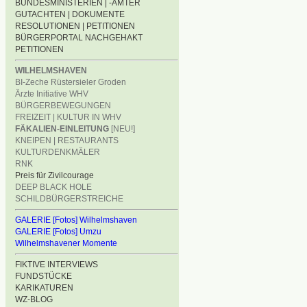
BUNDESMINISTERIEN | -ÄMTER
GUTACHTEN | DOKUMENTE
RESOLUTIONEN | PETITIONEN
BÜRGERPORTAL NACHGEHAKT
PETITIONEN
WILHELMSHAVEN
BI-Zeche Rüstersieler Groden
Ärzte Initiative WHV
BÜRGERBEWEGUNGEN
FREIZEIT | KULTUR IN WHV
FÄKALIEN-EINLEITUNG
[NEU!]
KNEIPEN | RESTAURANTS
KULTURDENKMÄLER
RNK
Preis für Zivilcourage
DEEP BLACK HOLE
SCHILDBÜRGERSTREICHE
GALERIE [Fotos] Wilhelmshaven
GALERIE [Fotos] Umzu
Wilhelmshavener Momente
FIKTIVE INTERVIEWS
FUNDSTÜCKE
KARIKATUREN
WZ-BLOG