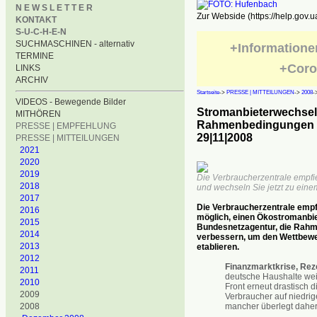
N E W S L E T T E R
Zur Webside (https://help.gov.u
KONTAKT
S-U-C-H-E-N
SUCHMASCHINEN - alternativ
+Informatione
TERMINE
+Coro
LINKS
ARCHIV
Startseite
->
PRESSE | MITTEILUNGEN
->
2008
-
VIDEOS - Bewegende Bilder
Stromanbieterwechsel: 
MITHÖREN
Rahmenbedingungen m
PRESSE | EMPFEHLUNG
29|11|2008
PRESSE | MITTEILUNGEN
2021
2020
2019
Die Verbraucherzentrale empfie
2018
und wechseln Sie jetzt zu eine
2017
Die Verbraucherzentrale empfi
2016
möglich, einen Ökostromanbie
2015
Bundesnetzagentur, die Rahm
2014
verbessern, um den Wettbewe
2013
etablieren.
2012
Finanzmarktkrise, Rez
2011
deutsche Haushalte wei
2010
Front erneut drastisch d
2009
Verbraucher auf niedrig
2008
mancher überlegt daher