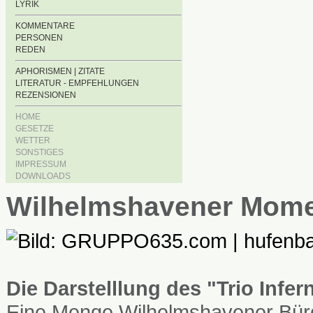
LYRIK
KOMMENTARE
PERSONEN
REDEN
APHORISMEN | ZITATE
LITERATUR - EMPFEHLUNGEN
REZENSIONEN
HOME
GESETZE
WETTER
SONSTIGES
IMPRESSUM
DOWNLOADS
Wilhelmshavener Mom
Die Darstelllung des "Trio Infe
Eine Menge Wilhelmshavener Bürg