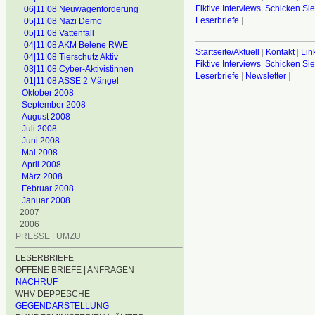
Fiktive Interviews
|
Schicken Sie
06|11|08 Neuwagenförderung
Leserbriefe
|
05|11|08 Nazi Demo
05|11|08 Vattenfall
04|11|08 AKM Belene RWE
Startseite/Aktuell
|
Kontakt
|
Lin
04|11|08 Tierschutz Aktiv
Fiktive Interviews
|
Schicken Sie
03|11|08 Cyber-Aktivistinnen
Leserbriefe
|
Newsletter
|
01|11|08 ASSE 2 Mängel
Oktober 2008
September 2008
August 2008
Juli 2008
Juni 2008
Mai 2008
April 2008
März 2008
Februar 2008
Januar 2008
2007
2006
PRESSE | UMZU
LESERBRIEFE
OFFENE BRIEFE | ANFRAGEN
NACHRUF
WHV DEPPESCHE
GEGENDARSTELLUNG