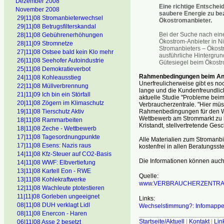
Dezember 2008
Eine richtige Entschei
November 2008
saubere Energie zu be
29|11|08 Stromanbieterwechsel
Ökostromanbieter.
29|11|08 Betrugsfilterskandal
Bei der Suche nach eine
28|11|08 Gebührenerhöhungen
Ökostrom-Anbieter in N
28|11|09 Stromnetze
Stromanbieters – Ökost
27|11|08 Ostsee bald kein Klo mehr
ausführliche Hintergru
26|11|08 Seehofer Autoindustrie
Gütesiegel beim Ökostr
25|11|08 Demokratieverbot
Rahmenbedingungen beim Anb
24|11|08 Kohleausstieg
Unerfreulicherweise gibt es n
22|11|08 Müllverbrennung
lange und die Kundenfreundlichk
21|11|09 Ich bin ein Störfall
aktuelle Studie "Probleme bei
20|11|08 Zögern im Klimaschutz
Verbraucherzentrale. "Hier mü
19|11|08 Tierschutz Aktiv
Rahmenbedingungen für den We
Wettbewerb am Strommarkt zu be
18|11|08 Rammarbeiten
Kristandt, stellvertretende Ges
18|11|08 Zeche - Wettbewerb
17|11|08 Tagesordnungpunkte
Alle Materialien zum Stromanb
17|11|08 Esens: Nazis raus
kostenfrei in allen Beratungsstel
14|11|08 Kfz-Steuer auf CO2-Basis
Die Informationen können auc
14|11|08 WWF: Elbvertiefung
13|11|08 Kartell Eon - RWE
Quelle:
13|11|08 Kohlekraftwerke
www.VERBRAUCHERZENTRA
12|11|08 Wachleute ptotestieren
11|11|08 Gorleben ungeeignet
Links:
08|11|08 DUH verklagt Lidl
Wechselstimmung?: Infomappe b
08|11|08 Enercon - Haren
________________________
Startseite/Aktuell
|
Kontakt
|
Lin
06|11|08 Asse 2 besetzt