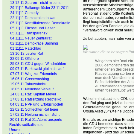
Im Hintergrund spielen sich a
13|12|11 Sparen - nicht mit uns!
verschiedenste Arbeitsverträge,
29|11|11 Balkongeflüster 23.11.2011
amtierendem Oberbürgermeister
24|11|11 Comedy
Personal ist der größte Kosten
der Lohnschraube, vornehmlich
22|11|11 Demokratie da war ...
liegt hauptsächlich wie auch i
05|11|11 Konstituierende Demokratie
bei den großen Parteien, die di
05|11|11 Füchse und Hasen
"Verantwortlichkeit" nicht hera
05|11|11 Transparenz?
04|11|11 Neuer Zentralrat
Zu behaupten, man habe von al
02|11|11 Demokratie Bashing
01|11|11 Ratschlag
Wo waren die so besorgten Poi
13|10|12 Letzter Rat
22|09|11 Offshore
Wir geben hier ´mal ein 
25|08|11 CDU gegen Windmühlen
2008 demonstrierten di
09|07|11 Barkowski gibt nicht auf
unter denen des gesetzl
Klausurtagung störten e
07|07|11 Weg zur Erkenntnis
man doch Verständnis da
16|05|11 Greenwashing
Befindlichleiten der Au
19|05|11 Tohuwabohu
Auszubildenden gemelde
18|05|11 Neuende Verkauf
unten "geschraubt" werd
14|03|11 Rat: Kapitän Meyer
Weiterhin hat auch die CDU de
17|03|11 Ratssitzung Restrisiko
den Rat ging und jetzt zu bemer
04|03|11 PPP und Erfolgsmodell
Generalamnesie, genau so, erst
22|02|11 Schlechter Rat teuer
Ursula Aljets
[SPD]
eine Doppel
17|02|11 Heilung nicht in Sicht
Erst, als es um wichtige Entsc
20|01|11 Rat 01: Atomtransporte
die CDU bemerkte, dass sie nich
Rechtsrradikalismus
faden Beigeschmack. Auch beim
Umwelt
mitgeholfen - jetzt das Unsch