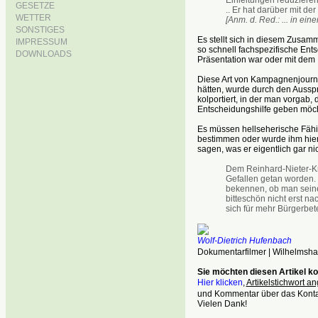
GESETZE
.. Er hat darüber mit der
WETTER
[Anm. d. Red.: ... in ei
SONSTIGES
Es stellt sich in diesem Zusa
IMPRESSUM
so schnell fachspezifische Ent
DOWNLOADS
Präsentation war oder mit dem 
Diese Art von Kampagnenjournal
hätten, wurde durch den Aus
kolportiert, in der man vorgab
Entscheidungshilfe geben möc
Es müssen hellseherische Fähi
bestimmen oder wurde ihm hier
sagen, was er eigentlich gar nic
Dem Reinhard-Nieter-Kr
Gefallen getan worden. 
bekennen, ob man sein
bitteschön nicht erst 
sich für mehr Bürgerbete
Wolf-Dietrich Hufenbach
Dokumentarfilmer | Wilhelmsh
Sie möchten diesen Artikel 
Hier klicken
,
Artikelstichwort a
und Kommentar über das Kontak
Vielen Dank!