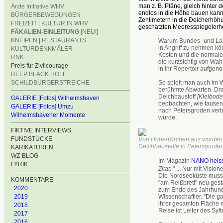
man z. B. Pläne, gleich hinter 
Ärzte Initiative WHV
endlos in die Höhe bauen kann
BÜRGERBEWEGUNGEN
Zentimetern in die Deicherhöhun
FREIZEIT | KULTUR IN WHV
geschätzten Meeresspiegelerh
FÄKALIEN-EINLEITUNG
[NEU!]
KNEIPEN | RESTAURANTS
Warum Bundes- und Lan
in Angriff zu nehmen kö
KULTURDENKMÄLER
Kosten und die normale 
RNK
die kurzsichtig von Wah
Preis für Zivilcourage
in ihr Repertoir aufge
DEEP BLACK HOLE
So spielt man auch im W
SCHILDBÜRGERSTREICHE
berühmte Abwarten. Dram
Deichbaustoff
[Kleibode
GALERIE [Fotos] Wilhelmshaven
beobachten, wie tause
GALERIE [Fotos] Umzu
nach Petersgroden verb
Wilhelmshavener Momente
wurde.
FIKTIVE INTERVIEWS
FUNDSTÜCKE
Von Hohenkirchen aus wurden
Deichbaustelle in Petersgroden 
KARIKATUREN
WZ-BLOG
Im Magazin
NANO heiss
LYRIK
Zitat:
" ... Nur mit Visio
Die Nordseeküste muss 
KOMMENTARE
"am Reißbrett" neu ges
2020
zum Ende des Jahrhunde
Wissenschaftler. "Die g
2019
ihrer gesamten Fläche 
2018
Reise ist Leiter des Sylt
2017
2016