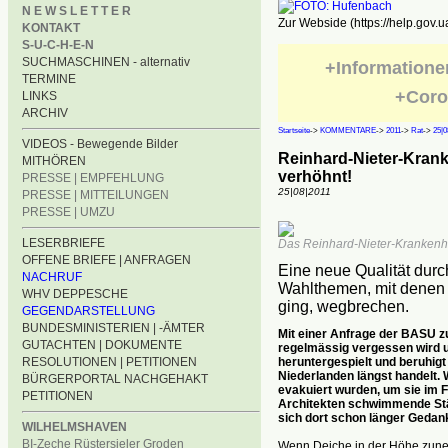
N E W S L E T T E R
Zur Webside (https://help.gov.u
KONTAKT
S-U-C-H-E-N
SUCHMASCHINEN - alternativ
+Informatione
TERMINE
+Coro
LINKS
ARCHIV
Startseite
->
KOMMENTARE
->
2011
->
Rat
->
25|
VIDEOS - Bewegende Bilder
Reinhard-Nieter-Krank
MITHÖREN
verhöhnt!
PRESSE | EMPFEHLUNG
25|08|2011
PRESSE | MITTEILUNGEN
PRESSE | UMZU
LESERBRIEFE
Das Reinhard-Nieter-Krankenha
OFFENE BRIEFE | ANFRAGEN
Eine neue Qualität durc
NACHRUF
Wahlthemen, mit denen 
WHV DEPPESCHE
ging, wegbrechen.
GEGENDARSTELLUNG
BUNDESMINISTERIEN | -ÄMTER
Mit einer Anfrage der BASU 
GUTACHTEN | DOKUMENTE
regelmässig vergessen wird u
heruntergespielt und beruhigt
RESOLUTIONEN | PETITIONEN
Niederlanden längst handelt. 
BÜRGERPORTAL NACHGEHAKT
evakuiert wurden, um sie im Fa
PETITIONEN
Architekten schwimmende Stä
sich dort schon länger Geda
WILHELMSHAVEN
BI-Zeche Rüstersieler Groden
Wenn Deiche in der Höhe zune