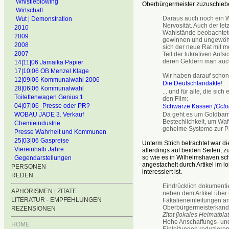
Whistleblowing
Oberbürgermeister zuzuschiebe
Wirtschaft
Daraus auch noch ein 
Wut | Demonstration
Nervosität. Auch der le
2010
Wahlstände beobachtete
2009
gewinnen und ungewöhnli
2008
sich der neue Rat mit m
2007
Teil der lukrativen Auf
deren Geldern man auch 
14|11|06 Jamaika Papier
17|10|06 OB Menzel Klage
Wir haben darauf scho
12|09|06 Kommunalwahl 2006
Die Deutschlandakte
!
28|06|06 Kommunalwahl
... und für alle, die si
Toilettenwagen Genius 1
den Film:
04|07|06_Presse oder PR?
Schwarze Kassen
[Octo
Da geht es um Goldbar
WOBAU JADE 3. Verkauf
Bestechlichkeit, um Waf
Chemieindustrie
geheime Systeme zur Pa
Presse Wahrheit und Kommunen
25|03|06 Gaspreise
Unterm Strich betrachtet war di
Viereinhalb Jahre
allerdings auf beiden Seiten, 
so wie es in Wilhelmshaven sch
Gegendarstellungen
angestachelt durch Artikel im l
PERSONEN
interessiert ist.
REDEN
Eindrücklich dokumenti
APHORISMEN | ZITATE
neben dem Artikel über
LITERATUR - EMPFEHLUNGEN
Fäkalieneinleitungen 
Oberbürgermeisterkand
REZENSIONEN
Zitat [lokales Heimatbla
Hohe Anschaffungs- un
HOME
Einleitungen reduzieren 