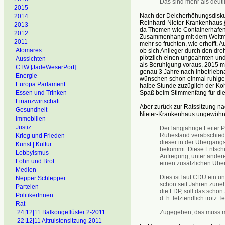
Das sind mehr als deutl
2015
Nach der Deicherhöhungsdisk
2014
Reinhard-Nieter-Krankenhaus
2013
da Themen wie Containerhafen
2012
Zusammenhang mit dem Weltmar
2011
mehr so fruchten, wie erhofft.
Atomares
ob sich Anlieger durch den dro
plötzlich einen ungeahnten un
Aussichten
als Beruhigung voraus, 2015 
CTW [JadeWeserPort]
genau 3 Jahre nach Inbetriebn
Energie
wünschen schon einmal ruhige 
Europa Parlament
halbe Stunde zuzüglich der Koh
Spaß beim Stimmenfang für d
Essen und Trinken
Finanzwirtschaft
Aber zurück zur Ratssitzung n
Gesundheit
Nieter-Krankenhaus ungewöhnlich
Immobilien
Justiz
Der langjährige Leiter 
Ruhestand verabschiede
Krieg und Frieden
dieser in der Übergang
Kunst | Kultur
bekommt. Diese Entschei
Lobbyismus
Aufregung, unter andere
Lohn und Brot
einen zusätzlichen Übe
Medien
Dies ist laut CDU ein un
Nepper Schlepper ...
schon seit Jahren zuneh
Parteien
die FDP, soll das schon 
PolitikerInnen
d. h. letztendlich trotz
Rat
Zugegeben, das muss ma
24|12|11 Balkongeflüster 2-2011
22|12|11 Altruistensitzung 2011