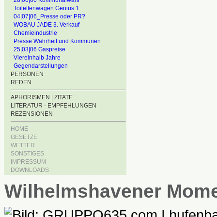
28|06|06 Kommunalwahl
Toilettenwagen Genius 1
04|07|06_Presse oder PR?
WOBAU JADE 3. Verkauf
Chemieindustrie
Presse Wahrheit und Kommunen
25|03|06 Gaspreise
Viereinhalb Jahre
Gegendarstellungen
PERSONEN
REDEN
APHORISMEN | ZITATE
LITERATUR - EMPFEHLUNGEN
REZENSIONEN
HOME
GESETZE
WETTER
SONSTIGES
IMPRESSUM
DOWNLOADS
Wilhelmshavener Mom