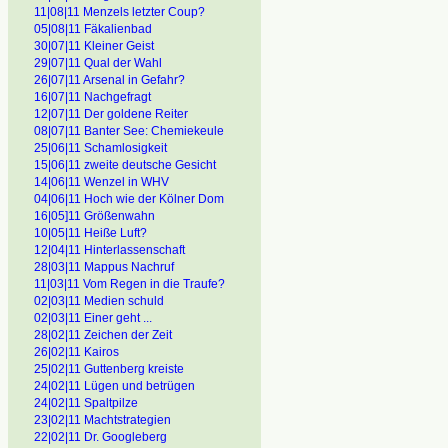
11|08|11 Menzels letzter Coup?
05|08|11 Fäkalienbad
30|07|11 Kleiner Geist
29|07|11 Qual der Wahl
26|07|11 Arsenal in Gefahr?
16|07|11 Nachgefragt
12|07|11 Der goldene Reiter
08|07|11 Banter See: Chemiekeule
25|06|11 Schamlosigkeit
15|06|11 zweite deutsche Gesicht
14|06|11 Wenzel in WHV
04|06|11 Hoch wie der Kölner Dom
16|05]11 Größenwahn
10|05|11 Heiße Luft?
12|04|11 Hinterlassenschaft
28|03|11 Mappus Nachruf
11|03|11 Vom Regen in die Traufe?
02|03|11 Medien schuld
02|03|11 Einer geht ...
28|02|11 Zeichen der Zeit
26|02|11 Kairos
25|02|11 Guttenberg kreiste
24|02|11 Lügen und betrügen
24|02|11 Spaltpilze
23|02|11 Machtstrategien
22|02|11 Dr. Googleberg