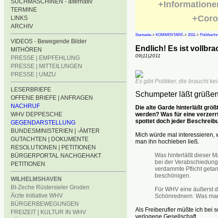
SUCHMASCHINEN - alternativ
+Informatione
TERMINE
+Coro
LINKS
ARCHIV
Startseite
->
KOMMENTARE
->
2011
->
PolitikerIn
VIDEOS - Bewegende Bilder
Endlich! Es ist vollbra
MITHÖREN
09|11|2011
PRESSE | EMPFEHLUNG
PRESSE | MITTEILUNGEN
PRESSE | UMZU
Es gibt Politiker, die braucht k
LESERBRIEFE
Schumpeter läßt grüßen
OFFENE BRIEFE | ANFRAGEN
NACHRUF
Die alte Garde hinterläßt größ
werden? Was für eine verzer
WHV DEPPESCHE
spottet doch jeder Beschreib
GEGENDARSTELLUNG
BUNDESMINISTERIEN | -ÄMTER
Mich würde mal interessieren,
GUTACHTEN | DOKUMENTE
man ihn hochleben ließ.
RESOLUTIONEN | PETITIONEN
Was hinterläßt dieser
BÜRGERPORTAL NACHGEHAKT
bei der Verabschiedung
PETITIONEN
verdammte Pflicht getan
beschönigen.
WILHELMSHAVEN
BI-Zeche Rüstersieler Groden
Für WHV eine äußerst d
Ärzte Initiative WHV
Schönrednern. Was man 
BÜRGERBEWEGUNGEN
Als Freiberufler müßte ich bei 
FREIZEIT | KULTUR IN WHV
verlogene Gesellschaft.