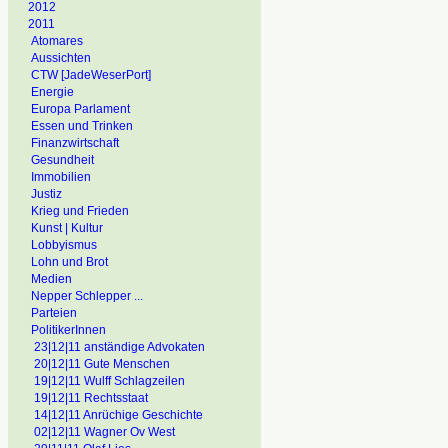
2012
2011
Atomares
Aussichten
CTW [JadeWeserPort]
Energie
Europa Parlament
Essen und Trinken
Finanzwirtschaft
Gesundheit
Immobilien
Justiz
Krieg und Frieden
Kunst | Kultur
Lobbyismus
Lohn und Brot
Medien
Nepper Schlepper ...
Parteien
PolitikerInnen
23|12|11 anständige Advokaten
20|12|11 Gute Menschen
19|12|11 Wulff Schlagzeilen
19|12|11 Rechtsstaat
14|12|11 Anrüchige Geschichte
02|12|11 Wagner Ov West