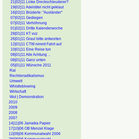
21|02|11 Linke Dreckschleuderer?
19|02|11 Adelstitel nicht geklaut
16|02|11 Brüderle: "Ausländer"
07|02|11 Gediegen
07|02|11 Verhöhnung
01|02|11 Dritte Kalenderwoche
28|01|11 KT vuz
26|01|11 Graul bitte antworten
12|01|11 CTW nimmt Fahrt auf
10|01|11 Eine Reise tun
08|01|11 Alle Achtung ...
08|01|11 Ganz unten
05|01|11 Wünsche 2011
Rat
Rechtsrradikalismus
Umwelt
Whistleblowing
Wirtschaft
Wut | Demonstration
2010
2009
2008
2007
14|11|06 Jamaika Papier
17|10|06 OB Menzel Klage
12|09|06 Kommunalwahl 2006