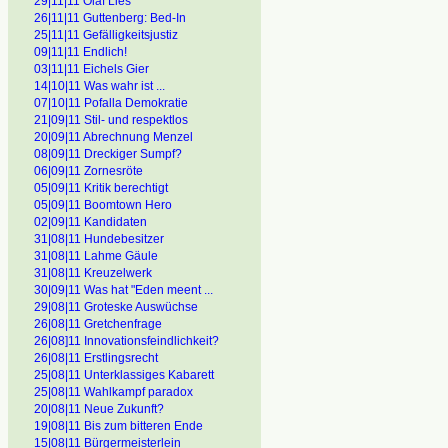
29|11|11 Olaf Lies
26|11|11 Guttenberg: Bed-In
25|11|11 Gefälligkeitsjustiz
09|11|11 Endlich!
03|11|11 Eichels Gier
14|10|11 Was wahr ist ...
07|10|11 Pofalla Demokratie
21|09|11 Stil- und respektlos
20|09|11 Abrechnung Menzel
08|09|11 Dreckiger Sumpf?
06|09|11 Zornesröte
05|09|11 Kritik berechtigt
05|09|11 Boomtown Hero
02|09|11 Kandidaten
31|08|11 Hundebesitzer
31|08|11 Lahme Gäule
31|08|11 Kreuzelwerk
30|09|11 Was hat "Eden meent ...
29|08|11 Groteske Auswüchse
26|08|11 Gretchenfrage
26|08]11 Innovationsfeindlichkeit?
26|08|11 Erstlingsrecht
25|08|11 Unterklassiges Kabarett
25|08|11 Wahlkampf paradox
20|08|11 Neue Zukunft?
19|08|11 Bis zum bitteren Ende
15|08|11 Bürgermeisterlein