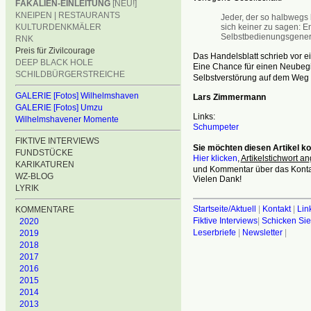
FÄKALIEN-EINLEITUNG
[NEU!]
KNEIPEN | RESTAURANTS
Jeder, der so halbwegs b
sich keiner zu sagen: E
KULTURDENKMÄLER
Selbstbedienungsgenerat
RNK
Preis für Zivilcourage
Das Handelsblatt schrieb vor ei
DEEP BLACK HOLE
Eine Chance für einen Neubeg
SCHILDBÜRGERSTREICHE
Selbstverstörung auf dem Weg 
GALERIE [Fotos] Wilhelmshaven
Lars Zimmermann
GALERIE [Fotos] Umzu
Links:
Wilhelmshavener Momente
Schumpeter
FIKTIVE INTERVIEWS
Sie möchten diesen Artikel 
FUNDSTÜCKE
Hier klicken
,
Artikelstichwort an
KARIKATUREN
und Kommentar über das Kontak
WZ-BLOG
Vielen Dank!
LYRIK
Startseite/Aktuell
|
Kontakt
|
Lin
KOMMENTARE
Fiktive Interviews
|
Schicken Sie
2020
Leserbriefe
|
Newsletter
|
2019
2018
2017
2016
2015
2014
2013