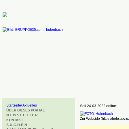
Startseite/ Aktuelles
Seit 24-03-2022 online:
ÜBER DIESES PORTAL
N E W S L E T T E R
Zur Webside (https://help.gov.u
KONTAKT
S-U-C-H-E-N