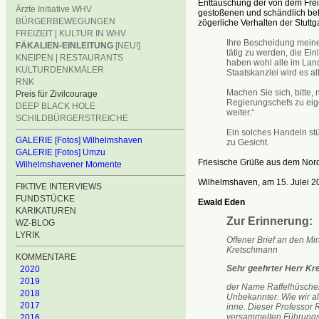
Enttäuschung der von dem Freib
Ärzte Initiative WHV
gestoßenen und schändlich bel
BÜRGERBEWEGUNGEN
zögerliche Verhalten der Stutt
FREIZEIT | KULTUR IN WHV
Ihre Bescheidung meiner
FÄKALIEN-EINLEITUNG
[NEU!]
tätig zu werden, die Ei
KNEIPEN | RESTAURANTS
haben wohl alle im Land
KULTURDENKMÄLER
Staatskanzlei wird es a
RNK
Machen Sie sich, bitte, 
Preis für Zivilcourage
Regierungschefs zu eige
DEEP BLACK HOLE
weiter.“
SCHILDBÜRGERSTREICHE
Ein solches Handeln stü
GALERIE [Fotos] Wilhelmshaven
zu Gesicht.
GALERIE [Fotos] Umzu
Friesische Grüße aus dem Nord
Wilhelmshavener Momente
Wilhelmshaven, am 15. Julei 2
FIKTIVE INTERVIEWS
FUNDSTÜCKE
Ewald Eden
KARIKATUREN
Zur Erinnerung:
WZ-BLOG
LYRIK
Offener Brief an den Mi
Kretschmann
KOMMENTARE
Sehr geehrter Herr Kr
2020
2019
der Name Raffelhüschen 
2018
Unbekannter. Wie wir all
2017
inne. Dieser Professor 
versammelten Führungsr
2016