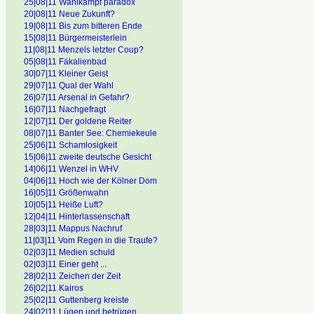
25|08|11 Wahlkampf paradox
20|08|11 Neue Zukunft?
19|08|11 Bis zum bitteren Ende
15|08|11 Bürgermeisterlein
11|08|11 Menzels letzter Coup?
05|08|11 Fäkalienbad
30|07|11 Kleiner Geist
29|07|11 Qual der Wahl
26|07|11 Arsenal in Gefahr?
16|07|11 Nachgefragt
12|07|11 Der goldene Reiter
08|07|11 Banter See: Chemiekeule
25|06|11 Schamlosigkeit
15|06|11 zweite deutsche Gesicht
14|06|11 Wenzel in WHV
04|06|11 Hoch wie der Kölner Dom
16|05]11 Größenwahn
10|05|11 Heiße Luft?
12|04|11 Hinterlassenschaft
28|03|11 Mappus Nachruf
11|03|11 Vom Regen in die Traufe?
02|03|11 Medien schuld
02|03|11 Einer geht ...
28|02|11 Zeichen der Zeit
26|02|11 Kairos
25|02|11 Guttenberg kreiste
24|02|11 Lügen und betrügen