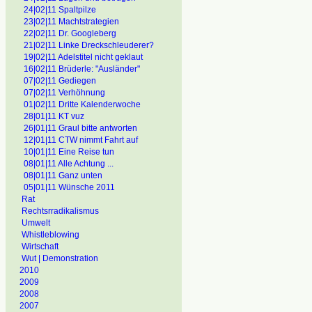
24|02|11 Spaltpilze
23|02|11 Machtstrategien
22|02|11 Dr. Googleberg
21|02|11 Linke Dreckschleuderer?
19|02|11 Adelstitel nicht geklaut
16|02|11 Brüderle: "Ausländer"
07|02|11 Gediegen
07|02|11 Verhöhnung
01|02|11 Dritte Kalenderwoche
28|01|11 KT vuz
26|01|11 Graul bitte antworten
12|01|11 CTW nimmt Fahrt auf
10|01|11 Eine Reise tun
08|01|11 Alle Achtung ...
08|01|11 Ganz unten
05|01|11 Wünsche 2011
Rat
Rechtsrradikalismus
Umwelt
Whistleblowing
Wirtschaft
Wut | Demonstration
2010
2009
2008
2007