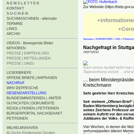
N E W S L E T T E R
Zur Webside (https://help.gov.u
KONTAKT
S-U-C-H-E-N
SUCHMASCHINEN - alternativ
+Informatione
TERMINE
+Coro
LINKS
ARCHIV
Startseite
->
KOMMENTARE
->
2011
->
PolitikerIn
VIDEOS - Bewegende Bilder
Nachgefragt in Stuttg
MITHÖREN
16|07|2011
PRESSE | EMPFEHLUNG
PRESSE | MITTEILUNGEN
PRESSE | UMZU
Nach einem Ausfall kehrt man a
Tagesordnung zurück. ... und w
LESERBRIEFE
OFFENE BRIEFE | ANFRAGEN
… beim Ministerpräside
NACHRUF
Kretschmann
WHV DEPPESCHE
GEGENDARSTELLUNG
Sehr geehrter Herr Kretschma
BUNDESMINISTERIEN | -ÄMTER
Seit meinem „Offenen Brief“
GUTACHTEN | DOKUMENTE
Baden-Württemberg bezüglich
RESOLUTIONEN | PETITIONEN
seines Zeichens Professor und
BÜRGERPORTAL NACHGEHAKT
seinem Auftritt vor den versa
Jubiläums der Volks- & Raiffe
PETITIONEN
Vier Wochen, in denen die Wut
WILHELMSHAVEN
verhonepipelten älteren Mensc
BI-Zeche Rüstersieler Groden