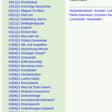
Vielen Dank!
19|12|11 Rechtsstaat
14|12|11 Anrüchige Geschichte
02|12|11 Wagner Ov West
Startseite/Aktuell
|
Kontakt
|
Lin
29|11|11 Olaf Lies
Fiktive Interviews
|
Schicken Sie
26|11|11 Guttenberg: Bed-In
Leserbriefe
|
Newsletter
|
25|11|11 Gefälligkeitsjustiz
09|11|11 Endlich!
03|11|11 Eichels Gier
14|10|11 Was wahr ist ...
07|10|11 Pofalla Demokratie
21|09|11 Stil- und respektlos
20|09|11 Abrechnung Menzel
08|09|11 Dreckiger Sumpf?
06|09|11 Zornesröte
05|09|11 Kritik berechtigt
05|09|11 Boomtown Hero
02|09|11 Kandidaten
31|08|11 Hundebesitzer
31|08|11 Lahme Gäule
31|08|11 Kreuzelwerk
30|09|11 Was hat "Eden meent ...
29|08|11 Groteske Auswüchse
26|08|11 Gretchenfrage
26|08]11 Innovationsfeindlichkeit?
26|08|11 Erstlingsrecht
25|08|11 Unterklassiges Kabarett