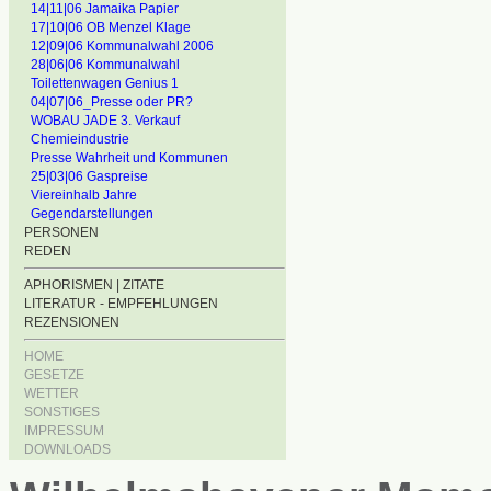
14|11|06 Jamaika Papier
17|10|06 OB Menzel Klage
12|09|06 Kommunalwahl 2006
28|06|06 Kommunalwahl
Toilettenwagen Genius 1
04|07|06_Presse oder PR?
WOBAU JADE 3. Verkauf
Chemieindustrie
Presse Wahrheit und Kommunen
25|03|06 Gaspreise
Viereinhalb Jahre
Gegendarstellungen
PERSONEN
REDEN
APHORISMEN | ZITATE
LITERATUR - EMPFEHLUNGEN
REZENSIONEN
HOME
GESETZE
WETTER
SONSTIGES
IMPRESSUM
DOWNLOADS