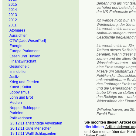
Benennung als nichtster
2015
verhöhnt und beleidigt.
2014
der NS-Euthanasie wied
2013
2012
Ich wende mich nun an 
Württemberg, der Sie u
2011
Ich wende mich auch an 
Atomares
Aufbauleistungen unser
Aussichten
Geschichte begleitend mi
CTW [JadeWeserPort]
Energie
Ich wende mich an Sie, 
Treiben dieses Raffelhü
Europa Parlament
bereiten. Wenn dieser 
Essen und Trinken
ziehen und die ältere Ge
Finanzwirtschaft
Wirtschaftsvertreter – d
Gesundheit
eine Protestwoge ungea
Misere um Stuttgart 21
Immobilien
Politikers] in Deutschl
Justiz
unkontrollierbarer Bev
Krieg und Frieden
des Freiburger Professo
Kunst | Kultur
und die Generationen ge
Lobbyismus
taube Ohren zu stoßen
das Richtige tun – und
Lohn und Brot
Widerstände der Finanz
Medien
Nepper Schlepper ...
Wilhelmshaven, am 20. 
Parteien
Ewald Eden
PolitikerInnen
Sie möchten diesen Artikel 
23|12|11 anständige Advokaten
Hier klicken
,
Artikelstichwort a
20|12|11 Gute Menschen
und Kommentar über das Kontak
19|12|11 Wulff Schlagzeilen