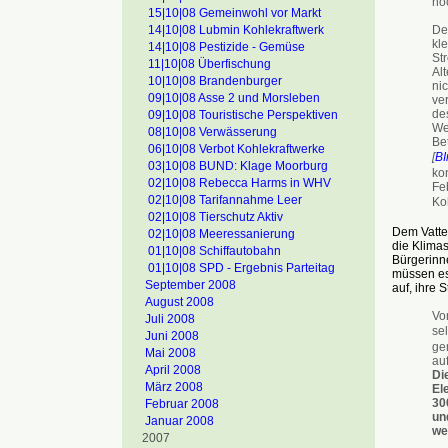
hö
15|10|08 Gemeinwohl vor Markt
14|10|08 Lubmin Kohlekraftwerk
De
kl
14|10|08 Pestizide - Gemüse
St
11|10|08 Überfischung
Al
10|10|08 Brandenburger
ni
09|10|08 Asse 2 und Morsleben
ver
des
09|10|08 Touristische Perspektiven
Wei
08|10|08 Verwässerung
Be
06|10|08 Verbot Kohlekraftwerke
[
B
03|10|08 BUND: Klage Moorburg
ko
02|10|08 Rebecca Harms in WHV
Fe
02|10|08 Tarifannahme Leer
Koh
02|10|08 Tierschutz Aktiv
Dem Vatten
02|10|08 Meeressanierung
die Klima
01|10|08 Schiffautobahn
Bürgerinne
01|10|08 SPD - Ergebnis Parteitag
müssen es 
September 2008
auf, ihre
August 2008
Vo
Juli 2008
se
Juni 2008
ge
Mai 2008
au
April 2008
Di
März 2008
El
30
Februar 2008
un
Januar 2008
wei
2007