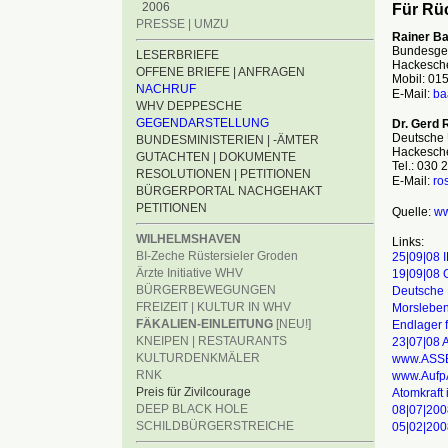
2006
Für Rü
PRESSE | UMZU
Rainer B
Bundesges
LESERBRIEFE
Hackescher
OFFENE BRIEFE | ANFRAGEN
Mobil: 01
NACHRUF
E-Mail:
ba
WHV DEPPESCHE
GEGENDARSTELLUNG
Dr. Gerd 
Deutsche U
BUNDESMINISTERIEN | -ÄMTER
Hackescher
GUTACHTEN | DOKUMENTE
Tel.: 030 
RESOLUTIONEN | PETITIONEN
E-Mail:
ro
BÜRGERPORTAL NACHGEHAKT
PETITIONEN
Quelle:
w
WILHELMSHAVEN
Links:
BI-Zeche Rüstersieler Groden
25|09|08 
Ärzte Initiative WHV
19|09|08 
BÜRGERBEWEGUNGEN
Deutsche 
FREIZEIT | KULTUR IN WHV
Morslebe
FÄKALIEN-EINLEITUNG
[NEU!]
Endlager 
KNEIPEN | RESTAURANTS
23|07|08 A
KULTURDENKMÄLER
www.ASS
RNK
www.Aufp
Preis für Zivilcourage
Atomkraft 
DEEP BLACK HOLE
08|07|200
SCHILDBÜRGERSTREICHE
05|02|200
________