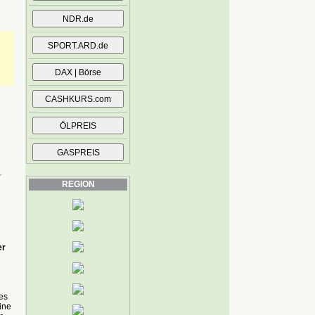
r
REGION
er
es
ine