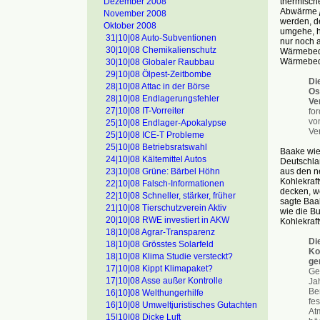
Dezember 2008
thermische
Abwärme
November 2008
werden, d
Oktober 2008
umgehe, ha
31|10|08 Auto-Subventionen
nur noch 
30|10|08 Chemikalienschutz
Wärmebedar
Wärmebeda
30|10|08 Globaler Raubbau
29|10|08 Ölpest-Zeitbombe
Di
28|10|08 Attac in der Börse
Os
28|10|08 Endlagerungsfehler
Ve
27|10|08 IT-Vorreiter
fo
vo
25|10|08 Endlager-Apokalypse
Ve
25|10|08 ICE-T Probleme
25|10|08 Betriebsratswahl
Baake wie
24|10|08 Kältemittel Autos
Deutschla
23|10|08 Grüne: Bärbel Höhn
aus den n
Kohlekraf
22|10|08 Falsch-Informationen
decken, we
22|10|08 Schneller, stärker, früher
sagte Baak
21|10|08 Tierschutzverein Aktiv
wie die B
20|10|08 RWE investiert in AKW
Kohlekraft
18|10|08 Agrar-Transparenz
Di
18|10|08 Grösstes Solarfeld
Ko
18|10|08 Klima Studie versteckt?
ge
17|10|08 Kippt Klimapaket?
Ge
17|10|08 Asse außer Kontrolle
Ja
Be
16|10]08 Welthungerhilfe
fe
16|10|08 Umweltjuristisches Gutachten
At
15|10|08 Dicke Luft