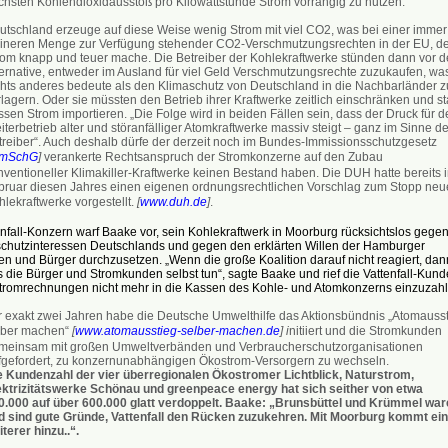
chsten Kohlendioxidausstoß pro Kilowattstunde Strom vorrangig zu nutzen.
utschland erzeuge auf diese Weise wenig Strom mit viel CO2, was bei einer immer
eineren Menge zur Verfügung stehender CO2-Verschmutzungsrechten in der EU, d
rom knapp und teuer mache. Die Betreiber der Kohlekraftwerke stünden dann vor d
ternative, entweder im Ausland für viel Geld Verschmutzungsrechte zuzukaufen, wa
chts anderes bedeute als den Klimaschutz von Deutschland in die Nachbarländer z
lagern. Oder sie müssten den Betrieb ihrer Kraftwerke zeitlich einschränken und sta
sen Strom importieren. „Die Folge wird in beiden Fällen sein, dass der Druck für d
terbetrieb alter und störanfälliger Atomkraftwerke massiv steigt – ganz im Sinne de
treiber“. Auch deshalb dürfe der derzeit noch im Bundes-Immissionsschutzgesetz
ImSchG
]
verankerte Rechtsanspruch der Stromkonzerne auf den Zubau
nventioneller Klimakiller-Kraftwerke keinen Bestand haben. Die DUH hatte bereits 
bruar diesen Jahres einen eigenen ordnungsrechtlichen Vorschlag zum Stopp neu
lekraftwerke vorgestellt.
[
www.duh.de
]
.
fall-Konzern warf Baake vor, sein Kohlekraftwerk in Moorburg rücksichtslos gege
schutzinteressen Deutschlands und gegen den erklärten Willen der Hamburger
n und Bürger durchzusetzen. „Wenn die große Koalition darauf nicht reagiert, dan
die Bürger und Stromkunden selbst tun“, sagte Baake und rief die Vattenfall-Kun
 Stromrechnungen nicht mehr in die Kassen des Kohle- und Atomkonzerns einzuzahl
r exakt zwei Jahren habe die Deutsche Umwelthilfe das Aktionsbündnis „Atomauss
lber machen“
[
www.atomausstieg-selber-machen.de
] i
nitiiert und die Stromkunden
meinsam mit großen Umweltverbänden und Verbraucherschutzorganisationen
fgefordert, zu konzernunabhängigen Ökostrom-Versorgern zu wechseln.
e Kundenzahl der vier überregionalen Ökostromer Lichtblick, Naturstrom,
ektrizitätswerke Schönau und greenpeace energy hat sich seither von etwa
0.000 auf über 600.000 glatt verdoppelt. Baake: „Brunsbüttel und Krümmel war
d sind gute Gründe, Vattenfall den Rücken zuzukehren. Mit Moorburg kommt ein
terer hinzu..“.