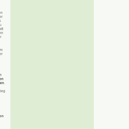
en
er
s
u
tt
en
r
im
er
n
n
den
en.
tieg
en