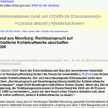
e (https://help.gov.ua/):
[Hilfe für die Ukraine]
Informationen rund um COVID-19 (Coronavirus)+
+Corona aktuell | Niedersachsen+
SSE | MITTEILUNGEN
->
2008
->
Oktober 2008
->
06|10|08 Verbot Kohlekraftwerke
gnal aus Moorburg: Rechtsanspruch auf
chädliche Kohlekraftwerke abschaffen
008
rauchen die abgeschriebenen Dreckschleudern, wie z. B. hier auf dem Rüstersiele
 Wilhelmshaven.
. Oktober 2008:
Nach der Entscheidung zum Bau des umstrittenen Vattenfall-
s in Hamburg Moorburg fordert die Deutsche Umwelthilfe e. V.
[
DUH
]
ein Verbot
neller Kohlekraftwerke. Der sich beschleunigende Klimawandel stehe dem
chten „Rechtsanspruch auf Genehmigung klimaschädlicher Kohlekraftwerke
 entgegen“, sagte DUH-Bundesgeschäftsführer Rainer Baake. Wenn das Ziel d
ierung, die Treibhausgasemissionen in Deutschland bis 2020 um 40 Prozent
 1990 zu vermindern, „auch nur den Hauch einer Chance behalten soll, dann
r sofort aufhören, weitere Kohlekraftwerke zu bauen.“
wies darauf, dass das im Hamburger Stadtteil Moorburg geplante Kohlekraftwerk d
nzerns Vattenfall Europe eine elektrische Leistung von über 1.600 Megawatt und e