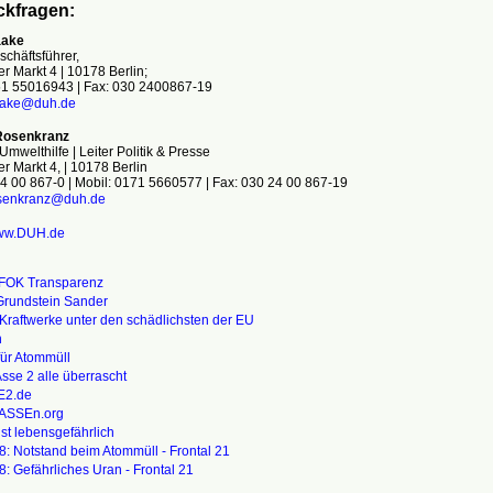
ckfragen:
aake
chäftsführer,
 Markt 4 | 10178 Berlin;
51 55016943 | Fax: 030 2400867-19
ake@duh.de
Rosenkranz
mwelthilfe | Leiter Politik & Presse
 Markt 4, | 10178 Berlin
24 00 867-0 | Mobil: 0171 5660577 | Fax: 030 24 00 867-19
senkranz@duh.de
ww.DUH.de
IFOK Transparenz
Grundstein Sander
Kraftwerke unter den schädlichsten der EU
n
für Atommüll
sse 2 alle überrascht
E2.de
ASSEn.org
ist lebensgefährlich
8:
Notstand beim Atommüll - Frontal 21
8:
Gefährliches Uran - Frontal 21
_____________________________________________