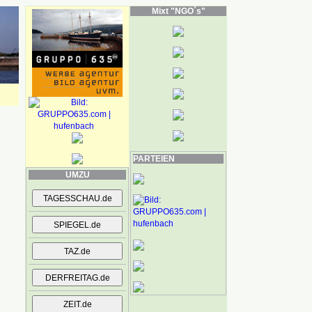
Mixt "NGO´s"
PARTEIEN
UMZU