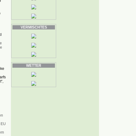
r
e
VERMISCHTES
d
e
ie
WETTER
cke
arfs
“,
h
en
r EU
dem