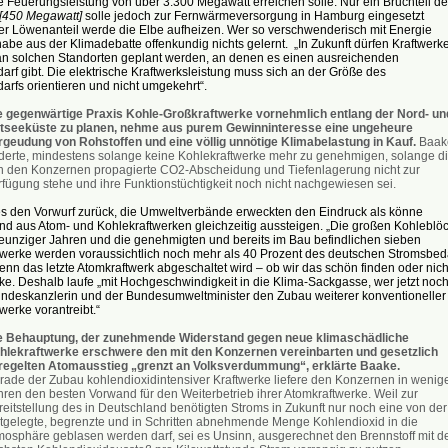
 Feuerungsleistung von über 3.300 Megawatt erreichen solle. Nur ein Bruchteil de
[450 Megawatt]
solle jedoch zur Fernwärmeversorgung in Hamburg eingesetzt
er Löwenanteil werde die Elbe aufheizen. Wer so verschwenderisch mit Energie
be aus der Klimadebatte offenkundig nichts gelernt. „In Zukunft dürfen Kraftwerk
an solchen Standorten geplant werden, an denen es einen ausreichenden
f gibt. Die elektrische Kraftwerksleistung muss sich an der Größe des
rfs orientieren und nicht umgekehrt“.
e gegenwärtige Praxis Kohle-Großkraftwerke vornehmlich entlang der Nord- un
tseeküste zu planen, nehme aus purem Gewinninteresse eine ungeheure
rgeudung von Rohstoffen und eine völlig unnötige Klimabelastung in Kauf.
Baak
rderte, mindestens solange keine Kohlekraftwerke mehr zu genehmigen, solange d
n den Konzernen propagierte CO2-Abscheidung und Tiefenlagerung nicht zur
rfügung stehe und ihre Funktionstüchtigkeit noch nicht nachgewiesen sei.
s den Vorwurf zurück, die Umweltverbände erweckten den Eindruck als könne
nd aus Atom- und Kohlekraftwerken gleichzeitig aussteigen. „Die großen Kohleblö
eunziger Jahren und die genehmigten und bereits im Bau befindlichen sieben
twerke werden voraussichtlich noch mehr als 40 Prozent des deutschen Stromsbed
nn das letzte Atomkraftwerk abgeschaltet wird – ob wir das schön finden oder nicht
e. Deshalb laufe „mit Hochgeschwindigkeit in die Klima-Sackgasse, wer jetzt noc
undeskanzlerin und der Bundesumweltminister den Zubau weiterer konventioneller
werke vorantreibt.“
e Behauptung, der zunehmende Widerstand gegen neue klimaschädliche
hlekraftwerke erschwere den mit den Konzernen vereinbarten und gesetzlich
regelten Atomausstieg „grenzt an Volksverdummung“, erklärte Baake.
rade der Zubau kohlendioxidintensiver Kraftwerke liefere den Konzernen in wenig
hren den besten Vorwand für den Weiterbetrieb ihrer Atomkraftwerke. Weil zur
reitstellung des in Deutschland benötigten Stroms in Zukunft nur noch eine von de
stgelegte, begrenzte und in Schritten abnehmende Menge Kohlendioxid in die
mosphäre geblasen werden darf, sei es Unsinn, ausgerechnet den Brennstoff mit 