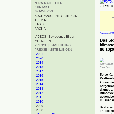
N E W S L E T T E R
Zur Websid
KONTAKT
S-U-C-H-E-N
SUCHMASCHINEN - alternativ
+
TERMINE
LINKS
ARCHIV
Startseite
->
PRE
VIDEOS - Bewegende Bilder
Das Si
MITHÖREN
klimas
PRESSE | EMPFEHLUNG
06|10|2
PRESSE | MITTEILUNGEN
2021
2020
2019
Und ewig 
2018
Groden in
2017
Berlin, 01
2016
Kraftwerk
2015
konventio
2014
hergebra
2013
diametral
2012
Bundesreg
gegenüber
2011
müssen wi
2010
2009
Baake ver
2008
Energieko