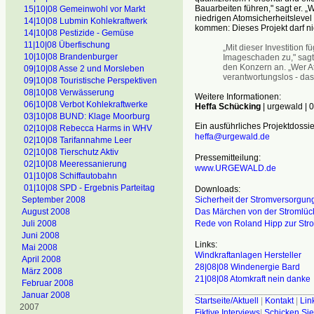
Bauarbeiten führen," sagt er.
15|10|08 Gemeinwohl vor Markt
niedrigen Atomsicherheitsleve
14|10|08 Lubmin Kohlekraftwerk
kommen: Dieses Projekt darf ni
14|10|08 Pestizide - Gemüse
11|10|08 Überfischung
„Mit dieser Investition
10|10|08 Brandenburger
Imageschaden zu," sagt
den Konzern an. „Wer A
09|10|08 Asse 2 und Morsleben
verantwortungslos - da
09|10|08 Touristische Perspektiven
08|10|08 Verwässerung
Weitere Informationen:
06|10|08 Verbot Kohlekraftwerke
Heffa Schücking
| urgewald |
03|10|08 BUND: Klage Moorburg
Ein ausführliches Projektdossi
02|10|08 Rebecca Harms in WHV
heffa@urgewald.de
02|10|08 Tarifannahme Leer
02|10|08 Tierschutz Aktiv
Pressemitteilung:
02|10|08 Meeressanierung
www.URGEWALD.de
01|10|08 Schiffautobahn
01|10|08 SPD - Ergebnis Parteitag
Downloads:
September 2008
Sicherheit der Stromversorgun
August 2008
Das Märchen von der Stromlüc
Juli 2008
Rede von Roland Hipp zur Str
Juni 2008
Links:
Mai 2008
Windkraftanlagen Hersteller
April 2008
28|08|08 Windenergie Bard
März 2008
21|08|08 Atomkraft nein danke
Februar 2008
________________________
Januar 2008
Startseite/Aktuell
|
Kontakt
|
Lin
2007
Fiktive Interviews
|
Schicken Sie