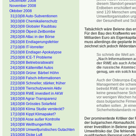
Dezember 2008
diesem Standort gewarnt
November 2008
Erdbeben erschüttert w
Oktober 2008
sind 120 Menschen umg
31|10|08 Auto-Subventionen
Umweltorganisation urge
der Gesundheit und Sich
30|10|08 Chemikalienschutz
30|10|08 Globaler Raubbau
Tatsächlich wäre Belene das e
29|10|08 Ölpest-Zeitbombe
Für den Bau des Kraftwerks we
28|10|08 Attac in der Börse
Milliarden Euro als Eigenkapita
28|10|08 Endlagerungsfehler
muss allerdings die geplante I
zeichnet sich jedoch Widerstan
27|10|08 IT-Vorreiter
25|10|08 Endlager-Apokalypse
So schrieb die Welt am
25|10|08 ICE-T Probleme
„Nach Informationen a
25|10|08 Betriebsratswahl
der RWE als auch Arbei
die russische Atomtech
24|10|08 Kältemittel Autos
genug, um ein solch ko
23|10|08 Grüne: Bärbel Höhn
22|10|08 Falsch-Informationen
Auch der Osteuropa-Ex
22|10|08 Schneller, stärker, früher
Management die schwier
21|10|08 Tierschutzverein Aktiv
betreibt RWE nur in sei
keine gewachsene Sicherh
20|10|08 RWE investiert in AKW
vor wenigen Wochen hab
18|10|08 Agrar-Transparenz
dass bulgarische Firmen
18|10|08 Grösstes Solarfeld
erhalten sollen. „In ei
18|10|08 Klima Studie versteckt?
Sicherheitsstandards re
17|10|08 Kippt Klimapaket?
Der prominenteste Kritiker der
17|10|08 Asse außer Kontrolle
der bulgarischen Atomaufsicht. 
16|10]08 Welthungerhilfe
einer Investition in Belene gewa
16|10|08 Umweltjuristisches Gutachten
Umweltrisiko dar. Die fehlende
15|10|08 Dicke Luft
qualifiziertem Personal und eff