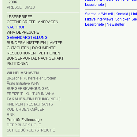
2006
Leserbriefe
|
PRESSE | UMZU
Startseite/Aktuell
|
Kontakt
|
Lin
LESERBRIEFE
Fiktive Interviews
|
Schicken Sie
OFFENE BRIEFE | ANFRAGEN
Leserbriefe
|
Newsletter
|
NACHRUF
WHV DEPPESCHE
GEGENDARSTELLUNG
BUNDESMINISTERIEN | -ÄMTER
GUTACHTEN | DOKUMENTE
RESOLUTIONEN | PETITIONEN
BÜRGERPORTAL NACHGEHAKT
PETITIONEN
WILHELMSHAVEN
BI-Zeche Rüstersieler Groden
Ärzte Initiative WHV
BÜRGERBEWEGUNGEN
FREIZEIT | KULTUR IN WHV
FÄKALIEN-EINLEITUNG
[NEU!]
KNEIPEN | RESTAURANTS
KULTURDENKMÄLER
RNK
Preis für Zivilcourage
DEEP BLACK HOLE
SCHILDBÜRGERSTREICHE