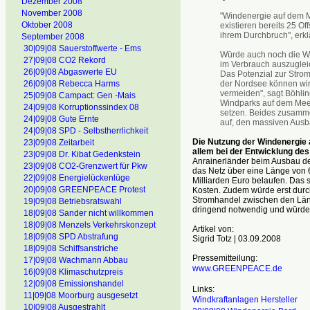
Dezember 2008
November 2008
"Windenergie auf dem Me
Oktober 2008
existieren bereits 25 O
ihrem Durchbruch", erk
September 2008
30|09|08 Sauerstoffwerte - Ems
Würde auch noch die Wa
27|09|08 CO2 Rekord
im Verbrauch auszugleic
26|09|08 Abgaswerte EU
Das Potenzial zur Strom
26|09|08 Rebecca Harms
der Nordsee können wir
vermeiden", sagt Böhlin
25|09|08 Campact: Gen -Mais
Windparks auf dem Meer
24|09|08 Korruptionssindex 08
setzen. Beides zusamme
24|09|08 Gute Ernte
auf, den massiven Ausb
24|09|08 SPD - Selbstherrlichkeit
Die Nutzung der Windenergie a
23|09|08 Zeitarbeit
allem bei der Entwicklung de
23|09|08 Dr. Kibat Gedenkstein
Anrainerländer beim Ausbau d
23|09|08 CO2-Grenzwert für Pkw
das Netz über eine Länge von 
22|09|08 Energielückenlüge
Milliarden Euro belaufen. Das
20|09|08 GREENPEACE Protest
Kosten. Zudem würde erst durc
Stromhandel zwischen den Länd
19|09|08 Betriebsratswahl
dringend notwendig und würde d
18|09|08 Sander nicht willkommen
18|09|08 Menzels Verkehrskonzept
Artikel von:
18|09|08 SPD Abstrafung
Sigrid Totz | 03.09.2008
18|09|08 Schiffsanstriche
Pressemitteilung:
17|09|08 Wachmann Abbau
www.GREENPEACE.de
16|09|08 Klimaschutzpreis
12|09|08 Emissionshandel
Links:
11|09|08 Moorburg ausgesetzt
Windkraftanlagen Hersteller
10|09|08 Ausgestrahlt