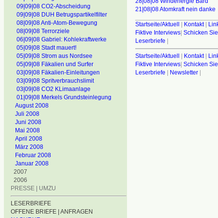
28|08|08 Windenergie Bard
09|09|08 CO2-Abscheidung
21|08|08 Atomkraft nein danke
09|09|08 DUH Betrugspartikelfilter
________________________
08|09|08 Anti-Atom-Bewegung
Startseite/Aktuell
|
Kontakt
|
Lin
08|09|08 Terrorziele
Fiktive Interviews
|
Schicken Sie
06|09|08 Gabriel: Kohlekraftwerke
Leserbriefe
|
05|09|08 Stadt mauert!
05|09|08 Strom aus Nordsee
Startseite/Aktuell
|
Kontakt
|
Lin
05|09|08 Fäkalien und Surfer
Fiktive Interviews
|
Schicken Sie
03|09|08 Fäkalien-Einleitungen
Leserbriefe
|
Newsletter
|
03|09|08 Spritverbrauchslimit
03|09|08 CO2 KLimaanlage
01|09|08 Merkels Grundsteinlegung
August 2008
Juli 2008
Juni 2008
Mai 2008
April 2008
März 2008
Februar 2008
Januar 2008
2007
2006
PRESSE | UMZU
LESERBRIEFE
OFFENE BRIEFE | ANFRAGEN