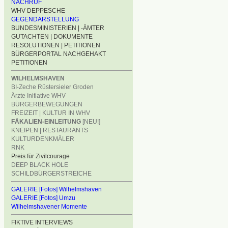
NACHRUF
WHV DEPPESCHE
GEGENDARSTELLUNG
BUNDESMINISTERIEN | -ÄMTER
GUTACHTEN | DOKUMENTE
RESOLUTIONEN | PETITIONEN
BÜRGERPORTAL NACHGEHAKT
PETITIONEN
WILHELMSHAVEN
BI-Zeche Rüstersieler Groden
Ärzte Initiative WHV
BÜRGERBEWEGUNGEN
FREIZEIT | KULTUR IN WHV
FÄKALIEN-EINLEITUNG
[NEU!]
KNEIPEN | RESTAURANTS
KULTURDENKMÄLER
RNK
Preis für Zivilcourage
DEEP BLACK HOLE
SCHILDBÜRGERSTREICHE
GALERIE [Fotos] Wilhelmshaven
GALERIE [Fotos] Umzu
Wilhelmshavener Momente
FIKTIVE INTERVIEWS