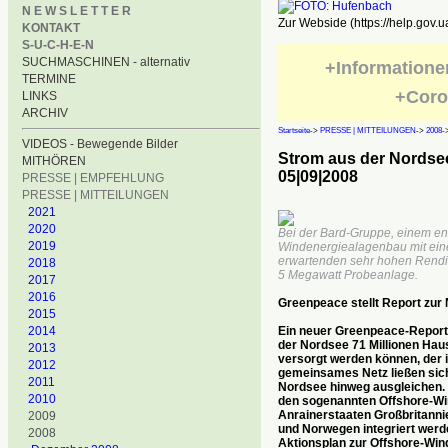
N E W S L E T T E R
Zur Webside (https://help.gov.u
KONTAKT
S-U-C-H-E-N
SUCHMASCHINEN - alternativ
+Informatione
TERMINE
+Coro
LINKS
ARCHIV
Startseite
->
PRESSE | MITTEILUNGEN
->
2008
-
VIDEOS - Bewegende Bilder
Strom aus der Nordsee
MITHÖREN
05|09|2008
PRESSE | EMPFEHLUNG
PRESSE | MITTEILUNGEN
2021
2020
Bei der Bard-Gruppe, einem e
2019
Windenergiealagenbau mit einem
erwartenden sehr hohen Rendite
2018
5 Megawatt Probeanlage.
2017
2016
Greenpeace stellt Report zur
2015
2014
Ein neuer Greenpeace-Report 
der Nordsee 71 Millionen Haus
2013
versorgt werden können, der 
2012
gemeinsames Netz ließen sic
2011
Nordsee hinweg ausgleichen
2010
den sogenannten Offshore-Wi
Anrainerstaaten Großbritanni
2009
und Norwegen integriert werd
2008
Aktionsplan zur Offshore-Wind