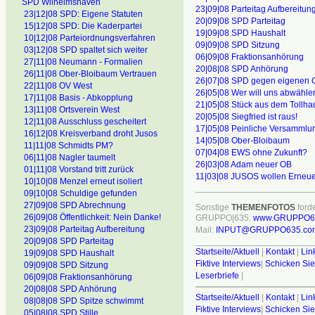
SPD Wilhelmshaven
23|09|08 Parteitag Aufbereitun
23|12|08 SPD: Eigene Statuten
20|09|08 SPD Parteitag
15|12|08 SPD: Die Kaderpartei
19|09|08 SPD Haushalt
10|12|08 Parteiordnungsverfahren
09|09|08 SPD Sitzung
03|12|08 SPD spaltet sich weiter
06|09|08 Fraktionsanhörung
27|11|08 Neumann - Formalien
20|08|08 SPD Anhörung
26|11|08 Ober-Bloibaum Vertrauen
26|07|08 SPD gegen eigenen 
22|11|08 OV West
26|05|08 Wer will uns abwähle
17|11|08 Basis - Abkopplung
21|05|08 Stück aus dem Tollha
13|11|08 Ortsverein West
20|05|08 Siegfried ist raus!
12|11|08 Ausschluss gescheitert
17|05|08 Peinliche Versammlu
16|12|08 Kreisverband droht Jusos
14|05|08 Ober-Bloibaum
11|11|08 Schmidts PM?
07|04|08 EWS ohne Zukunft?
06|11|08 Nagler taumelt
26|03|08 Adam neuer OB
01|11|08 Vorstand tritt zurück
11|03|08 JUSOS wollen Erneu
10|10|08 Menzel erneut isoliert
________________________
09|10|08 Schuldige gefunden
27|09|08 SPD Abrechnung
Sonstige
THEMENFOTOS
forde
26|09|08 Öffentlichkeit: Nein Danke!
GRUPPO|635:
www.GRUPPO6
23|09|08 Parteitag Aufbereitung
Mail:
INPUT@GRUPPO635.co
20|09|08 SPD Parteitag
________________________
Startseite/Aktuell
|
Kontakt
|
Lin
19|09|08 SPD Haushalt
Fiktive Interviews
|
Schicken Sie
09|09|08 SPD Sitzung
Leserbriefe
|
06|09|08 Fraktionsanhörung
20|08|08 SPD Anhörung
Startseite/Aktuell
|
Kontakt
|
Lin
08|08|08 SPD Spitze schwimmt
Fiktive Interviews
|
Schicken Sie
05|08|08 SPD Stille