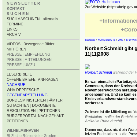
N E W S L E T T E R
Zur Webside (https://help.gov.u
KONTAKT
S-U-C-H-E-N
SUCHMASCHINEN - alternativ
+Informatione
TERMINE
+Coro
LINKS
ARCHIV
Startseite
->
KOMMENTARE
->
2008
->
SPD Wilh
VIDEOS - Bewegende Bilder
Norbert Schmidt gibt 
MITHÖREN
11|11|2008
PRESSE | EMPFEHLUNG
PRESSE | MITTEILUNGEN
PRESSE | UMZU
Norbert Schmidt
während der Pa
LESERBRIEFE
OFFENE BRIEFE | ANFRAGEN
Es war einmal ein Parteitag 
NACHRUF
Genossen, dass der Kreisver
WHV DEPPESCHE
Novemberrevolution herausgeb
angenommen. Und so kam es, 
GEGENDARSTELLUNG
Kreisverbandsvorstandsvorsit
BUNDESMINISTERIEN | -ÄMTER
verfassen.
GUTACHTEN | DOKUMENTE
RESOLUTIONEN | PETITIONEN
Zu lesen ist die Mitteilung auf 
BÜRGERPORTAL NACHGEHAKT
Redaktion...sollte der Bericht 
PETITIONEN
Artikel in Ruhe durch!]
Dumm nur, dass nicht ein Wort 
WILHELMSHAVEN
letzten Buchstaben ist die Pres
BI-Zeche Rüstersieler Groden