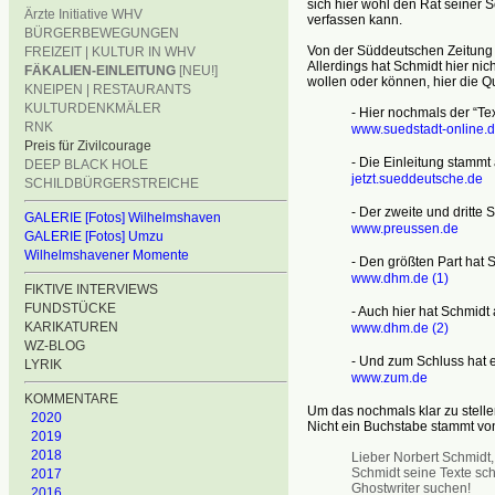
sich hier wohl den Rat seiner S
Ärzte Initiative WHV
verfassen kann.
BÜRGERBEWEGUNGEN
Von der Süddeutschen Zeitung b
FREIZEIT | KULTUR IN WHV
Allerdings hat Schmidt hier nicht
FÄKALIEN-EINLEITUNG
[NEU!]
wollen oder können, hier die Q
KNEIPEN | RESTAURANTS
KULTURDENKMÄLER
- Hier nochmals der “Te
RNK
www.suedstadt-online.
Preis für Zivilcourage
- Die Einleitung stammt
DEEP BLACK HOLE
jetzt.sueddeutsche.de
SCHILDBÜRGERSTREICHE
- Der zweite und dritte 
GALERIE [Fotos] Wilhelmshaven
www.preussen.de
GALERIE [Fotos] Umzu
Wilhelmshavener Momente
- Den größten Part hat S
www.dhm.de (1)
FIKTIVE INTERVIEWS
FUNDSTÜCKE
- Auch hier hat Schmidt
KARIKATUREN
www.dhm.de (2)
WZ-BLOG
- Und zum Schluss hat e
LYRIK
www.zum.de
KOMMENTARE
Um das nochmals klar zu stelle
2020
Nicht ein Buchstabe stammt von 
2019
2018
Lieber Norbert Schmidt,
Schmidt seine Texte schr
2017
Ghostwriter suchen!
2016