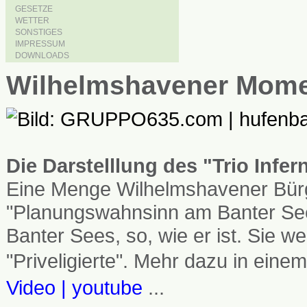
GESETZE
WETTER
SONSTIGES
IMPRESSUM
DOWNLOADS
Wilhelmshavener Mom
Die Darstelllung des "Trio Infe
Eine Menge Wilhelmshavener Bürg
"Planungswahnsinn am Banter See
Banter Sees, so, wie er ist. Sie
"Priveligierte". Mehr dazu in einem
Video | youtube
...