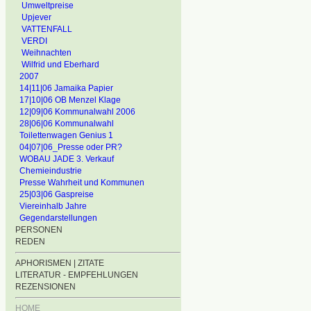
Umweltpreise
Upjever
VATTENFALL
VERDI
Weihnachten
Wilfrid und Eberhard
2007
14|11|06 Jamaika Papier
17|10|06 OB Menzel Klage
12|09|06 Kommunalwahl 2006
28|06|06 Kommunalwahl
Toilettenwagen Genius 1
04|07|06_Presse oder PR?
WOBAU JADE 3. Verkauf
Chemieindustrie
Presse Wahrheit und Kommunen
25|03|06 Gaspreise
Viereinhalb Jahre
Gegendarstellungen
PERSONEN
REDEN
APHORISMEN | ZITATE
LITERATUR - EMPFEHLUNGEN
REZENSIONEN
HOME