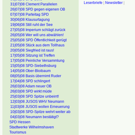
Leserbriefe
|
Newsletter
|
31|07|08 Clement Parallelen
26|07|08 SPD gegen eigenen OB
07|07|08 Parteitag SPD
30|06|08 Klausurtagung
19|06|08 Still ruht der See
27|05|08 Imperium schlägt zurück
26|05|08 Wer will uns abwählen!
25|05|08 SPD Öffentlichkeit gerügt
21|05|08 Stück aus dem Tollhaus
20|05|08 Siegfried ist raus!
17|05|08 Sitzung ist Treffen
17|05|08 Peinliche Versammlung
15|05|08 SPD-Siebethsburg
14|05|08 Ober-Bloibaum
08|05|08 Basis übernimt Ruder
17|04|08 SPD schlingert
26|03|08 Adam neuer OB
26|03|08 SPD wirkt müde
25|03|08 SPD Spitze unbeirrt!
12|03|08 JUSOS WHV Neumann
11|03|08 JUSOS wollen Erneuerung
10|03|08 SPD-Spitze wehrt weiter ab
04|03|08 Neumann bestätigt?
SPD Hessen
Stadtwerke Wilhelmshaven
Tourismus