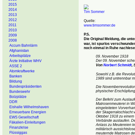
2015
2014
Tim Sommer
2013
2012
Quelle:
2011
www.timsommer.de
2010
P.S.
2009
Die Original Meldung, die unte
2008
war, ist spurlos verschwunden
Accum Bahnlärm
noch einmal in Ruhe nachlese
Afghanistan
Arbeitsplätze
09. November 1918
Der 09. November schein
Ärzte Initiative WHV
Von
Norbert Schmidt
,
ASSE 2
Atomkraftwerke
Sowohl z.B. die Revolu
Banken
1989 sind untrennbar m
Bildung
Bundespräsidenten
Die Novemberrevolution 
physischer Erschöpfung
Bundeswehr
Bolzplätze
Der Befehl zum Auslaufe
DDR
Matrosenmeuterei in Wil
Eishalle Wilhelmshaven
eingeleiteten Vorverhan
Erneuerbare Energien
der Skagerrakschlacht
Oktober 1918 zu einem l
EWS Gesellschaft
Verbände auslaufen. De
Fäkalien-Einleitungen
Anlass zu Meutereien kr
Finanzkrise
militärisch aussichtslo
Flüssiggas
meuternde Matrosen der