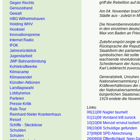
griff die Rebellion auf 
Gegen Rechts
Geniusstrand
Am 04. November brach d
Gewalt
Städte aus - zuletzt in 
HBG Wilhelmshaven
Holding WHV
Die Novemberrevolution
in den einzelnen deutsc
Hooksiel
Max von Baden an Fried
Innovationspreise
Internet Radio
Zutiefst empört zeigte 
IFOK
Rücksprache die Republ
Jahresrückblick
Staatsform der parlame
symbolischen Akt sollt
Jugendarbeit
wachsende revolutionä
JWP Bahnanbindung
Scheidemann der Ausruf
Kohlekraftwerke
Karl Liebknecht zuvor
Klimacamp
Generalstreik, Unruhen
Klimawandel
Nationalversammlung ( 
Künstler-Aktionen
Kräfteverhältnisses der
Landtagswahl
der Nationalversammlun
Lobbyismus
bürgerlichen Staatsmac
Parteien
1919 endete die Novemb
Presse-Kritik
Links:
Rats-Tour
06|11|08 Nagler taumelt
Reinhard-Nieter Krankenhaus
01|11|08 Vorstand tritt zurück
Resort
10|10|08 Menzel erneut isoliert
Schiffe - Steckdose
09|10|08 Schuldige gefunden
Schulden
27|09|08 SPD Abrechnung
Schulen
26|09|08 Öffentlichkeit: Nein D